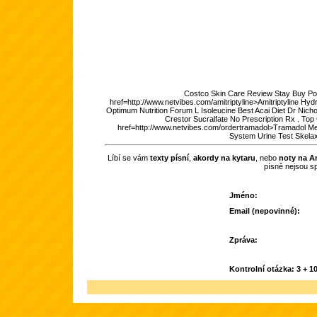
Costco Skin Care Review Stay Buy Pon
href=http://www.netvibes.com/amitriptyline>Amitriptyline Hy
Optimum Nutrition Forum L Isoleucine Best Acai Diet Dr Nic
Crestor Sucralfate No Prescription Rx . Top
href=http://www.netvibes.com/ordertramadol>Tramadol Medi
System Urine Test Skela
Líbí se vám
texty písní
,
akordy na kytaru
, nebo
noty na An
písně nejsou s
Jméno:
Email (nepovinné):
Zpráva:
Kontrolní otázka: 3 + 10