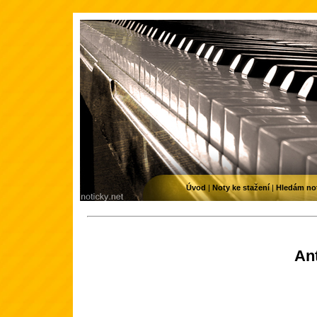
Úvod
|
Noty ke stažení
|
Hledám no
An