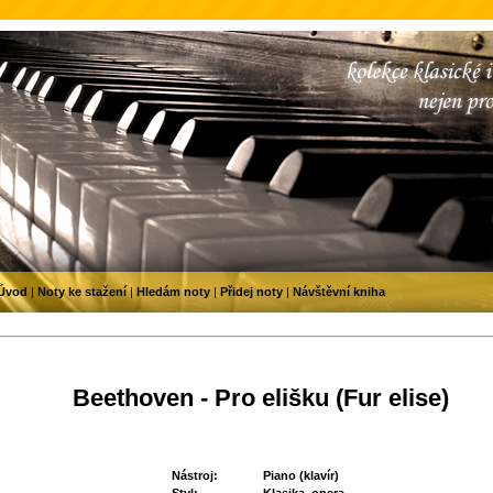
Úvod
|
Noty ke stažení
|
Hledám noty
|
Přidej noty
|
Návštěvní kniha
Beethoven - Pro elišku (Fur elise)
Nástroj:
Piano (klavír)