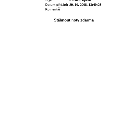
Styl:
Klasika, opera
Datum přidání:
29. 10. 2008, 13:49:25
Komentář:
Stáhnout noty zdarma