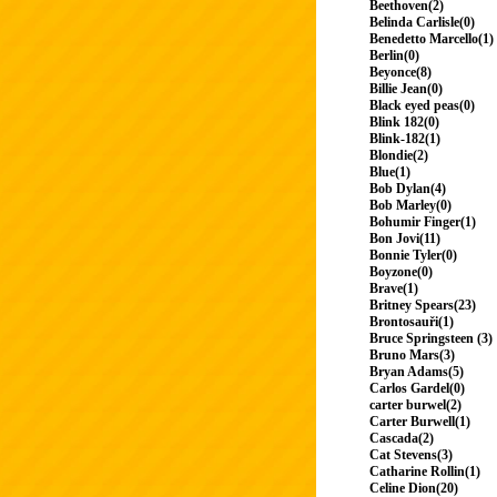
Beethoven(2)
Belinda Carlisle(0)
Benedetto Marcello(1)
Berlin(0)
Beyonce(8)
Billie Jean(0)
Black eyed peas(0)
Blink 182(0)
Blink-182(1)
Blondie(2)
Blue(1)
Bob Dylan(4)
Bob Marley(0)
Bohumir Finger(1)
Bon Jovi(11)
Bonnie Tyler(0)
Boyzone(0)
Brave(1)
Britney Spears(23)
Brontosauři(1)
Bruce Springsteen (3)
Bruno Mars(3)
Bryan Adams(5)
Carlos Gardel(0)
carter burwel(2)
Carter Burwell(1)
Cascada(2)
Cat Stevens(3)
Catharine Rollin(1)
Celine Dion(20)