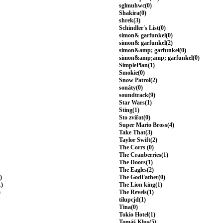
sglmuhwc(0)
Shakira(0)
shrek(3)
Schindler's List(0)
simon& garfunkel(0)
simon& garfunkel(2)
simon&amp; garfunkel(0)
simon&amp;amp; garfunkel(0)
SimplePlan(1)
Smokie(0)
Snow Patrol(2)
sonáty(0)
soundtrack(9)
Star Wars(1)
Sting(1)
Sto zvířat(0)
Super Mario Bross(4)
Take That(3)
Taylor Swift(2)
The Corrs (0)
The Cranberries(1)
The Doors(1)
The Eagles(2)
)
The GodFather(0)
1)
The Lion king(1)
)
The Revels(1)
tilupcjd(1)
Tina(0)
Tokio Hotel(1)
Tomáš Klus(5)