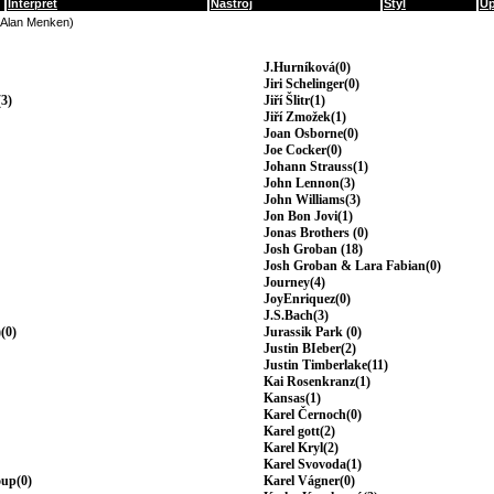
Interpret
Nástroj
Styl
Up
(Alan Menken)
J.Hurníková(0)
Jiri Schelinger(0)
3)
Jiří Šlitr(1)
Jiří Zmožek(1)
Joan Osborne(0)
Joe Cocker(0)
Johann Strauss(1)
John Lennon(3)
John Williams(3)
Jon Bon Jovi(1)
Jonas Brothers (0)
Josh Groban (18)
Josh Groban & Lara Fabian(0)
Journey(4)
JoyEnriquez(0)
J.S.Bach(3)
(0)
Jurassik Park (0)
Justin BIeber(2)
Justin Timberlake(11)
Kai Rosenkranz(1)
Kansas(1)
Karel Černoch(0)
Karel gott(2)
Karel Kryl(2)
Karel Svovoda(1)
oup(0)
Karel Vágner(0)