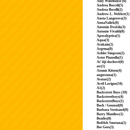
Amy Winehouse (6)
Andrea Bocceli(5)
Andrea Bocelli(2)
Andrew L. Webber(1)
Aneta Langerova(3)
AnnaNalick(0)
Antonín Dvořák(3)
Antonio Vivaldi(0)
Apocalyptica(1)
Aqua(3)
Arakain(2)
Argema(0)
Ashlee Simpson(2)
Astor Piazzolla(1)
Ať žijí duchové(0)
atc(1)
Atomic Kitten(4)
augustana(1)
Avatar(2)
Avril Lavigne(34)
A1(2)
Backstreet Boys (10)
Backstreetboys(4)
BackstreetBoys(1)
Bach / Gounod(0)
Barbara Streisand(0)
Barry Manilow(1)
Beatles(8)
Bedřich Smetana(1)
Bee Gees(3)