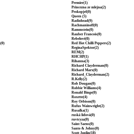
Premier(1)
Princezna ze mlejna(2)
Prokopjef(0)
Queen (5)
Radiohead(9)
Rachmaninoff(0)
Rammstein(0)
Rauber Francois(0)
Rebelové(0)
(0)
Red Hot Chilli Peppers(2)
ReginaSpektor(2)
REM(2)
RHCHP(1)
Rihanna(3)
Richard Clayderman(0)
Richard Marx(0)
Richard_Clayderman(2)
R.Kelly(2)
Rob Dougan(0)
Robbie Williams(4)
Ronald Binge(0)
Roxette(4)
Roy Orbison(0)
Rufus Wainwright(2)
Rusalka(1)
ruská lidová(0)
ruvtcyza(0)
Saint Saens(0)
Santo & Johny(0)
Scott Joplin(18)