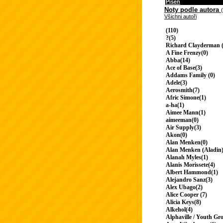
Píseň
Noty podle autora
Všichni autoři
(110)
?(5)
Richard Clayderman (
A Fine Frenzy(0)
Abba(14)
Ace of Base(3)
Addams Family (0)
Adele(3)
Aerosmith(7)
Afric Simone(1)
a-ha(1)
Aimee Mann(1)
aimeeman(0)
Air Supply(3)
Akon(0)
Alan Menken(0)
Alan Menken (Aladin)
Alanah Myles(1)
Alanis Morissete(4)
Albert Hammond(1)
Alejandro Sanz(3)
Alex Ubago(2)
Alice Cooper (7)
Alicia Keys(8)
Alkehol(4)
Alphaville / Youth Gr