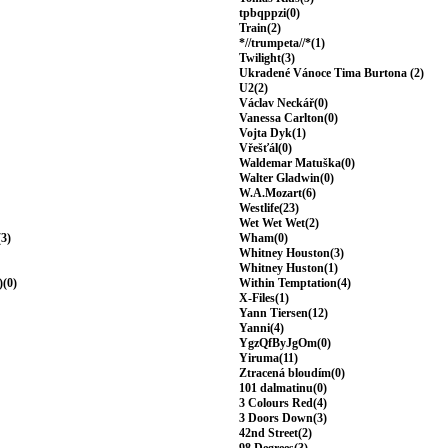
tpbqppzi(0)
Train(2)
*//trumpeta//*(1)
Twilight(3)
Ukradené Vánoce Tima Burtona (2)
U2(2)
Václav Neckář(0)
Vanessa Carlton(0)
Vojta Dyk(1)
Vřešťál(0)
Waldemar Matuška(0)
Walter Gladwin(0)
W.A.Mozart(6)
Westlife(23)
Wet Wet Wet(2)
(3)
Wham(0)
Whitney Houston(3)
Whitney Huston(1)
)(0)
Within Temptation(4)
X-Files(1)
Yann Tiersen(12)
Yanni(4)
YgzQfByJgOm(0)
Yiruma(11)
Ztracená bloudím(0)
101 dalmatinu(0)
3 Colours Red(4)
3 Doors Down(3)
42nd Street(2)