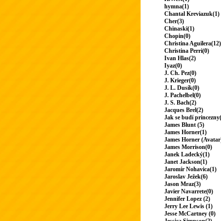
hymna(1)
Chantal Kreviazuk(1)
Cher(3)
Chinaski(1)
Chopin(0)
Christina Aguilera(12)
Christina Perri(0)
Ivan Hlas(2)
Iyaz(0)
J. Ch. Pez(0)
J. Krieger(0)
J. L. Dusík(0)
J. Pachelbel(0)
J. S. Bach(2)
Jacques Brel(2)
Jak se budí princezny
James Blunt (5)
James Horner(1)
James Horner (Avatar
James Morrison(0)
Janek Ladecký(1)
Janet Jackson(1)
Jaromír Nohavica(1)
Jaroslav Ježek(6)
Jason Mraz(3)
Javier Navarrete(0)
Jennifer Lopez (2)
Jerry Lee Lewis (1)
Jesse McCartney (0)