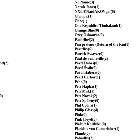
No Name(3)
Norah Jones(1)
NXdiYNatdAKOVgaf(0)
Olympic(1)
Once(1)
One Republic / Timbaland(1)
Orange Blue(0)
Ozzy Osbourne(0)
Pachelbel(2)
Pán prstenu (Return of the Kin(1)
Pastelky(0)
Patrick Swayze(0)
Paul de Senneville(2)
ott(2)
Pavel Dobes(0)
Pavel Šváb(0)
Pavol Habera(0)
Pearl Harbor(1)
Peha(0)
Petr Hapka(1)
Petr Muk(1)
0)
Petr Novák(2)
Petr Spálený(0)
Phil Colins(1)
Philip Glass(4)
Pink(0)
Pink Floyd(5)
Piráti z Karibiku(0)
Placidus von Camerloher(1)
Plumb(0)
Pohádky(2)