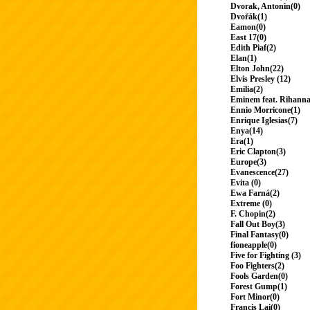
Dvorak, Antonin(0)
Dvořák(1)
Eamon(0)
East 17(0)
Edith Piaf(2)
Elan(1)
Elton John(22)
Elvis Presley (12)
Emilia(2)
Eminem feat. Rihanna
Ennio Morricone(1)
Enrique Iglesias(7)
Enya(14)
Era(1)
Eric Clapton(3)
Europe(3)
Evanescence(27)
Evita (0)
Ewa Farná(2)
Extreme (0)
F. Chopin(2)
Fall Out Boy(3)
Final Fantasy(0)
fioneapple(0)
Five for Fighting (3)
Foo Fighters(2)
Fools Garden(0)
Forest Gump(1)
Fort Minor(0)
Francis Lai(0)