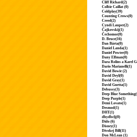
Cliff Richard(2)
Colbie Caillat (0)
Coldplay(39)
Counting Crows(0)
Creed(2)
Cyndi Lauper(2)
Čajkovskij(1)
Čechomor(0)
D. Bruce(16)
Dan Bárta(0)
Daniel Landa(1)
Daniel Powter(0)
Dany Elfman(0)
Dara Rolins a Karel G
Dario Marianelli(1)
David Bowie (2)
David Deyl(0)
David Gray(1)
David Guetta(1)
Debussy(3)
Deep Blue Something(
Deep Purple(1)
Demi Lovato(1)
Desmod(1)
DHT(1)
dhydbclj(0)
Dido (6)
Disney(1)
Divokej Bill(11)
Don McLean (1)