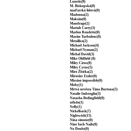
Lunetic(0)
M. Biskupská(0)
maďarská lidová(0)
Madonna(2)
Maksim(0)
Mandrage(2)
Mariah Carey(3)
Marlon Roudette(0)
Maxim Turbulenc(0)
Metallica(2)
Michael Jackson(4)
Michael Nyman(2)
Michal David(3)
Mike Oldfield (0)
Miley Cirus(0)
Miley Cyrus(5)
Miro Žbirka(2)
Miroslav Etzler(0)
Mission impossible(0)
Moby(1)
Mrtvá nevěsta Tima Burtona(5)
Natalie Imbruglia(3)
Natasha Bedingfield(0)
někdo(1)
Nelly(1)
Nickelback(7)
Nightwish(15)
Nina simone(0)
Nine Inch Nails(0)
No Doubt(0)