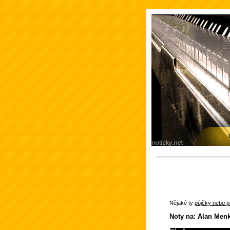
Nějaké ty
půjčky nebo po
Noty na: Alan Men