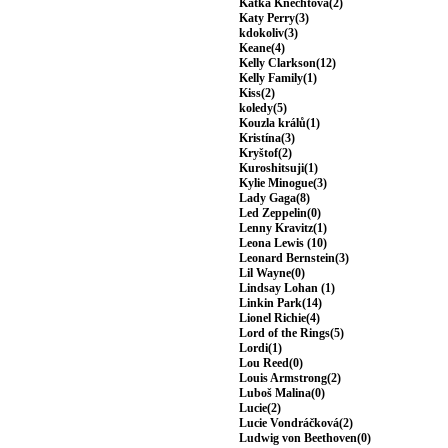
Katka Knechtová(2)
Katy Perry(3)
kdokoliv(3)
Keane(4)
Kelly Clarkson(12)
Kelly Family(1)
Kiss(2)
koledy(5)
Kouzla králů(1)
Kristína(3)
Kryštof(2)
Kuroshitsuji(1)
Kylie Minogue(3)
Lady Gaga(8)
Led Zeppelin(0)
Lenny Kravitz(1)
Leona Lewis (10)
Leonard Bernstein(3)
Lil Wayne(0)
Lindsay Lohan (1)
Linkin Park(14)
Lionel Richie(4)
Lord of the Rings(5)
Lordi(1)
Lou Reed(0)
Louis Armstrong(2)
Luboš Malina(0)
Lucie(2)
Lucie Vondráčková(2)
Ludwig von Beethoven(0)