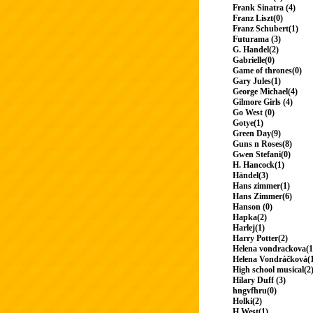
Frank Sinatra (4)
Franz Liszt(0)
Franz Schubert(1)
Futurama (3)
G. Handel(2)
Gabrielle(0)
Game of thrones(0)
Gary Jules(1)
George Michael(4)
Gilmore Girls (4)
Go West (0)
Gotye(1)
Green Day(9)
Guns n Roses(8)
Gwen Stefani(0)
H. Hancock(1)
Händel(3)
Hans zimmer(1)
Hans Zimmer(6)
Hanson (0)
Hapka(2)
Harlej(1)
Harry Potter(2)
Helena vondrackova(1
Helena Vondráčková(
High school musical(2
Hilary Duff (3)
hngvfhru(0)
Holki(2)
H.West(1)