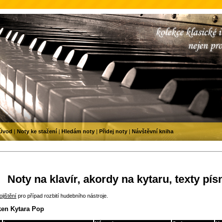
Úvod
|
Noty ke stažení
|
Hledám noty
|
Přidej noty
|
Návštěvní kniha
Noty na klavír, akordy na kytaru, texty pís
jištění
pro případ rozbití hudebního nástroje.
ken Kytara Pop