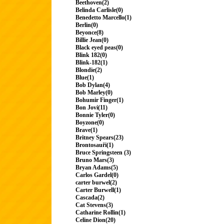
Beethoven(2)
Belinda Carlisle(0)
Benedetto Marcello(1)
Berlin(0)
Beyonce(8)
Billie Jean(0)
Black eyed peas(0)
Blink 182(0)
Blink-182(1)
Blondie(2)
Blue(1)
Bob Dylan(4)
Bob Marley(0)
Bohumir Finger(1)
Bon Jovi(11)
Bonnie Tyler(0)
Boyzone(0)
Brave(1)
Britney Spears(23)
Brontosauři(1)
Bruce Springsteen (3)
Bruno Mars(3)
Bryan Adams(5)
Carlos Gardel(0)
carter burwel(2)
Carter Burwell(1)
Cascada(2)
Cat Stevens(3)
Catharine Rollin(1)
Celine Dion(20)