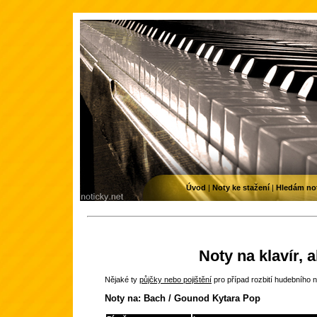
Úvod
|
Noty ke stažení
|
Hledám no
Noty na klavír, 
Nějaké ty
půjčky nebo pojištění
pro případ rozbití hudebního n
Noty na: Bach / Gounod Kytara Pop