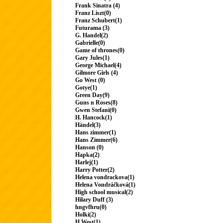
Frank Sinatra (4)
Franz Liszt(0)
Franz Schubert(1)
Futurama (3)
G. Handel(2)
Gabrielle(0)
Game of thrones(0)
Gary Jules(1)
George Michael(4)
Gilmore Girls (4)
Go West (0)
Gotye(1)
Green Day(9)
Guns n Roses(8)
Gwen Stefani(0)
H. Hancock(1)
Händel(3)
Hans zimmer(1)
Hans Zimmer(6)
Hanson (0)
Hapka(2)
Harlej(1)
Harry Potter(2)
Helena vondrackova(1)
Helena Vondráčková(1)
High school musical(2)
Hilary Duff (3)
hngvfhru(0)
Holki(2)
H.West(1)