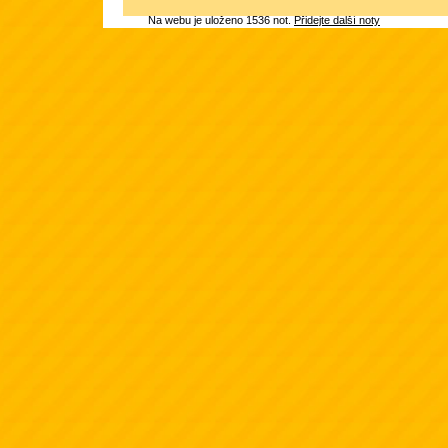
Na webu je uloženo 1536 not.
Přidejte další noty