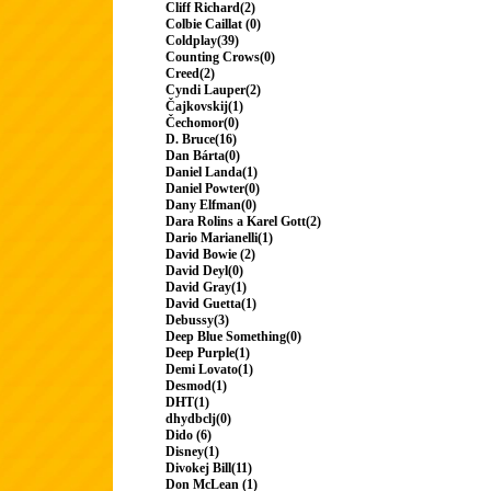
Cliff Richard(2)
Colbie Caillat (0)
Coldplay(39)
Counting Crows(0)
Creed(2)
Cyndi Lauper(2)
Čajkovskij(1)
Čechomor(0)
D. Bruce(16)
Dan Bárta(0)
Daniel Landa(1)
Daniel Powter(0)
Dany Elfman(0)
Dara Rolins a Karel Gott(2)
Dario Marianelli(1)
David Bowie (2)
David Deyl(0)
David Gray(1)
David Guetta(1)
Debussy(3)
Deep Blue Something(0)
Deep Purple(1)
Demi Lovato(1)
Desmod(1)
DHT(1)
dhydbclj(0)
Dido (6)
Disney(1)
Divokej Bill(11)
Don McLean (1)