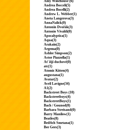
Amy Winehouse (6)
Andrea Bocceli(5)
Andrea Bocelli(2)
Andrew L. Webber(1)
Aneta Langerova(3)
AnnaNalick(0)
Antonín Dvořák(3)
Antonio Vivaldi(0)
Apocalyptica(1)
Aqua(3)
Arakain(2)
Argema(0)
Ashlee Simpson(2)
Astor Piazzolla(1)
Ať žijí duchové(0)
atc(1)
Atomic Kitten(4)
augustana(1)
Avatar(2)
Avril Lavigne(34)
A1(2)
Backstreet Boys (10)
Backstreetboys(4)
BackstreetBoys(1)
Bach / Gounod(0)
Barbara Streisand(0)
Barry Manilow(1)
Beatles(8)
Bedřich Smetana(1)
Bee Gees(3)