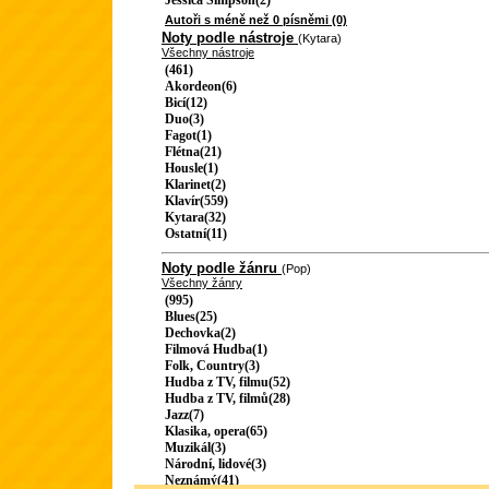
Jessica Simpson(2)
Autoři s méně než 0 písněmi (0)
Noty podle nástroje
(Kytara)
Všechny nástroje
(461)
Akordeon(6)
Bicí(12)
Duo(3)
Fagot(1)
Flétna(21)
Housle(1)
Klarinet(2)
Klavír(559)
Kytara(32)
Ostatní(11)
Noty podle žánru
(Pop)
Všechny žánry
(995)
Blues(25)
Dechovka(2)
Filmová Hudba(1)
Folk, Country(3)
Hudba z TV, filmu(52)
Hudba z TV, filmů(28)
Jazz(7)
Klasika, opera(65)
Muzikál(3)
Národní, lidové(3)
Neznámý(41)