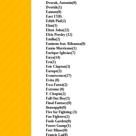
Dvorak, Antonin(0)
Dvořák(1)
Eamon(0)
East 17(0)
Edith Piaf(2)
Elan(1)
Elton John(22)
Elvis Presley (12)
Emilia(2)
Eminem feat. Rihanna(0)
Ennio Morricone(1)
Enrique Iglesias(7)
Enya(14)
Era(1)
Eric Clapton(3)
Europe(3)
Evanescence(27)
Evita (0)
Ewa Farná(2)
Extreme (0)
F. Chopin(2)
Fall Out Boy(3)
Final Fantasy(0)
fioneapple(0)
Five for Fighting (3)
Foo Fighters(2)
Fools Garden(0)
Forest Gump(1)
Fort Minor(0)
Francis Lai(0)