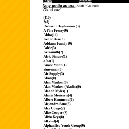
Píseň
Interpret
Noty podle autora
(Bach / Gounod)
Všichni autoři
(110)
?(5)
Richard Clayderman (3)
A Fine Frenzy(0)
Abba(14)
Ace of Base(3)
Addams Family (0)
Adele(3)
Aerosmith(7)
Afric Simone(1)
a-ha(1)
Aimee Mann(1)
aimeeman(0)
Air Supply(3)
Akon(0)
Alan Menken(0)
Alan Menken (Aladin)(0)
Alanah Myles(1)
Alanis Morissete(4)
Albert Hammond(1)
Alejandro Sanz(3)
Alex Ubago(2)
Alice Cooper (7)
Alicia Keys(8)
Alkehol(4)
Alphaville / Youth Group(0)