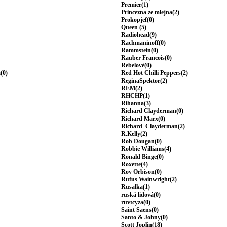
Premier(1)
Princezna ze mlejna(2)
Prokopjef(0)
Queen (5)
Radiohead(9)
Rachmaninoff(0)
Rammstein(0)
Rauber Francois(0)
Rebelové(0)
(0)
Red Hot Chilli Peppers(2)
ReginaSpektor(2)
REM(2)
RHCHP(1)
Rihanna(3)
Richard Clayderman(0)
Richard Marx(0)
Richard_Clayderman(2)
R.Kelly(2)
Rob Dougan(0)
Robbie Williams(4)
Ronald Binge(0)
Roxette(4)
Roy Orbison(0)
Rufus Wainwright(2)
Rusalka(1)
ruská lidová(0)
ruvtcyza(0)
Saint Saens(0)
Santo & Johny(0)
Scott Joplin(18)