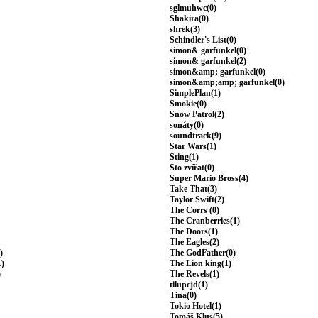
sglmuhwc(0)
Shakira(0)
shrek(3)
Schindler's List(0)
simon& garfunkel(0)
simon& garfunkel(2)
simon&amp; garfunkel(0)
simon&amp;amp; garfunkel(0)
SimplePlan(1)
Smokie(0)
Snow Patrol(2)
sonáty(0)
soundtrack(9)
Star Wars(1)
Sting(1)
Sto zvířat(0)
Super Mario Bross(4)
Take That(3)
Taylor Swift(2)
The Corrs (0)
The Cranberries(1)
The Doors(1)
The Eagles(2)
)
The GodFather(0)
1)
The Lion king(1)
)
The Revels(1)
tilupcjd(1)
Tina(0)
Tokio Hotel(1)
Tomáš Klus(5)