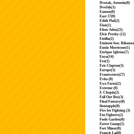
Dvorak, Antonin(0)
Dvořák(1)
Eamon(0)
East 17(0)
Edith Piaf(2)
Elan(1)
Elton John(22)
Elvis Presley (12)
Emilia(2)
Eminem feat. Rihanna
Ennio Morricone(1)
Enrique Iglesias(7)
Enya(14)
Era(1)
Eric Clapton(3)
Europe(3)
Evanescence(27)
Evita (0)
Ewa Farná(2)
Extreme (0)
F. Chopin(2)
Fall Out Boy(3)
Final Fantasy(0)
fioneapple(0)
Five for Fighting (3)
Foo Fighters(2)
Fools Garden(0)
Forest Gump(1)
Fort Minor(0)
Francis Lai(0)