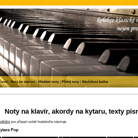
Úvod
|
Noty ke stažení
|
Hledám noty
|
Přidej noty
|
Návštěvní kniha
Noty na klavír, akordy na kytaru, texty pís
jištění
pro případ rozbití hudebního nástroje.
Kytara Pop