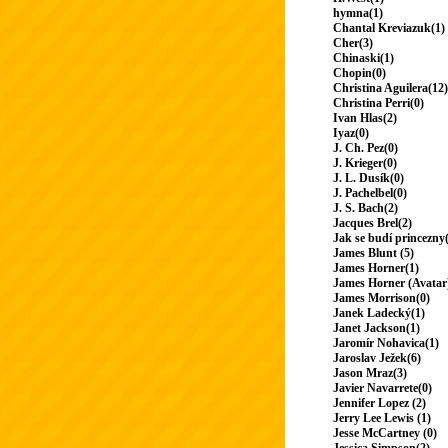
hymna(1)
Chantal Kreviazuk(1)
Cher(3)
Chinaski(1)
Chopin(0)
Christina Aguilera(12)
Christina Perri(0)
Ivan Hlas(2)
Iyaz(0)
J. Ch. Pez(0)
J. Krieger(0)
J. L. Dusík(0)
J. Pachelbel(0)
J. S. Bach(2)
Jacques Brel(2)
Jak se budí princezny
James Blunt (5)
James Horner(1)
James Horner (Avatar
James Morrison(0)
Janek Ladecký(1)
Janet Jackson(1)
Jaromír Nohavica(1)
Jaroslav Ježek(6)
Jason Mraz(3)
Javier Navarrete(0)
Jennifer Lopez (2)
Jerry Lee Lewis (1)
Jesse McCartney (0)