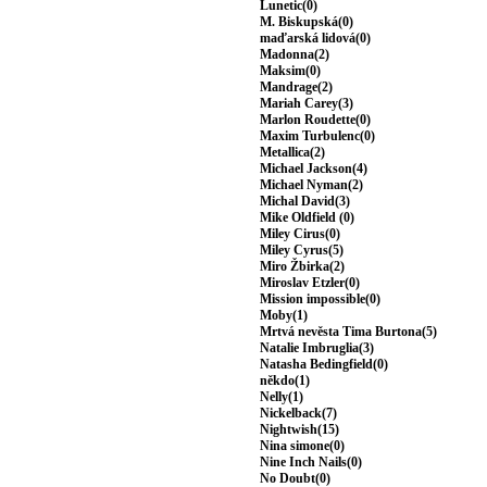
Lunetic(0)
M. Biskupská(0)
maďarská lidová(0)
Madonna(2)
Maksim(0)
Mandrage(2)
Mariah Carey(3)
Marlon Roudette(0)
Maxim Turbulenc(0)
Metallica(2)
Michael Jackson(4)
Michael Nyman(2)
Michal David(3)
Mike Oldfield (0)
Miley Cirus(0)
Miley Cyrus(5)
Miro Žbirka(2)
Miroslav Etzler(0)
Mission impossible(0)
Moby(1)
Mrtvá nevěsta Tima Burtona(5)
Natalie Imbruglia(3)
Natasha Bedingfield(0)
někdo(1)
Nelly(1)
Nickelback(7)
Nightwish(15)
Nina simone(0)
Nine Inch Nails(0)
No Doubt(0)