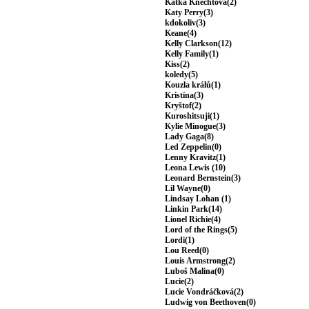
Katka Knechtová(2)
Katy Perry(3)
kdokoliv(3)
Keane(4)
Kelly Clarkson(12)
Kelly Family(1)
Kiss(2)
koledy(5)
Kouzla králů(1)
Kristína(3)
Kryštof(2)
Kuroshitsuji(1)
Kylie Minogue(3)
Lady Gaga(8)
Led Zeppelin(0)
Lenny Kravitz(1)
Leona Lewis (10)
Leonard Bernstein(3)
Lil Wayne(0)
Lindsay Lohan (1)
Linkin Park(14)
Lionel Richie(4)
Lord of the Rings(5)
Lordi(1)
Lou Reed(0)
Louis Armstrong(2)
Luboš Malina(0)
Lucie(2)
Lucie Vondráčková(2)
Ludwig von Beethoven(0)