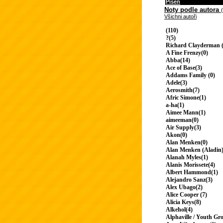
Píseň
Noty podle autora
Všichni autoři
(110)
?(5)
Richard Clayderman (
A Fine Frenzy(0)
Abba(14)
Ace of Base(3)
Addams Family (0)
Adele(3)
Aerosmith(7)
Afric Simone(1)
a-ha(1)
Aimee Mann(1)
aimeeman(0)
Air Supply(3)
Akon(0)
Alan Menken(0)
Alan Menken (Aladin)
Alanah Myles(1)
Alanis Morissete(4)
Albert Hammond(1)
Alejandro Sanz(3)
Alex Ubago(2)
Alice Cooper (7)
Alicia Keys(8)
Alkehol(4)
Alphaville / Youth Gr