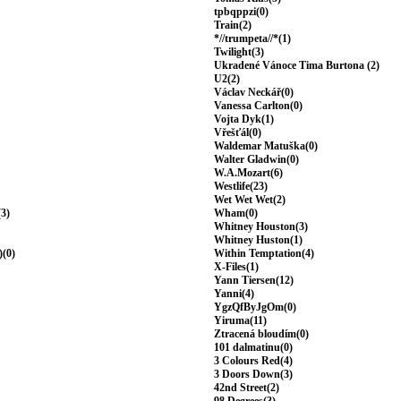
tpbqppzi(0)
Train(2)
*//trumpeta//*(1)
Twilight(3)
Ukradené Vánoce Tima Burtona (2)
U2(2)
Václav Neckář(0)
Vanessa Carlton(0)
Vojta Dyk(1)
Vřešťál(0)
Waldemar Matuška(0)
Walter Gladwin(0)
W.A.Mozart(6)
Westlife(23)
Wet Wet Wet(2)
(3)
Wham(0)
Whitney Houston(3)
Whitney Huston(1)
)(0)
Within Temptation(4)
X-Files(1)
Yann Tiersen(12)
Yanni(4)
YgzQfByJgOm(0)
Yiruma(11)
Ztracená bloudím(0)
101 dalmatinu(0)
3 Colours Red(4)
3 Doors Down(3)
42nd Street(2)