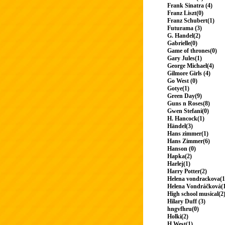
Frank Sinatra (4)
Franz Liszt(0)
Franz Schubert(1)
Futurama (3)
G. Handel(2)
Gabrielle(0)
Game of thrones(0)
Gary Jules(1)
George Michael(4)
Gilmore Girls (4)
Go West (0)
Gotye(1)
Green Day(9)
Guns n Roses(8)
Gwen Stefani(0)
H. Hancock(1)
Händel(3)
Hans zimmer(1)
Hans Zimmer(6)
Hanson (0)
Hapka(2)
Harlej(1)
Harry Potter(2)
Helena vondrackova(1
Helena Vondráčková(
High school musical(2
Hilary Duff (3)
hngvfhru(0)
Holki(2)
H.West(1)