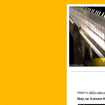
Nějaké ty
půjčky nebo po
Noty na: Extreme 