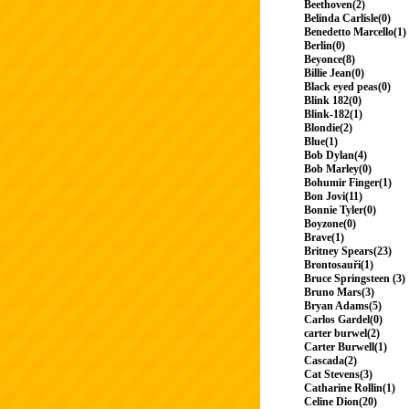
Beethoven(2)
Belinda Carlisle(0)
Benedetto Marcello(1)
Berlin(0)
Beyonce(8)
Billie Jean(0)
Black eyed peas(0)
Blink 182(0)
Blink-182(1)
Blondie(2)
Blue(1)
Bob Dylan(4)
Bob Marley(0)
Bohumir Finger(1)
Bon Jovi(11)
Bonnie Tyler(0)
Boyzone(0)
Brave(1)
Britney Spears(23)
Brontosauři(1)
Bruce Springsteen (3)
Bruno Mars(3)
Bryan Adams(5)
Carlos Gardel(0)
carter burwel(2)
Carter Burwell(1)
Cascada(2)
Cat Stevens(3)
Catharine Rollin(1)
Celine Dion(20)