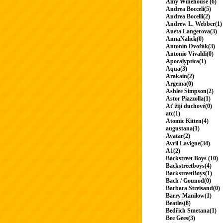
Amy Winehouse (6)
Andrea Bocceli(5)
Andrea Bocelli(2)
Andrew L. Webber(1)
Aneta Langerova(3)
AnnaNalick(0)
Antonín Dvořák(3)
Antonio Vivaldi(0)
Apocalyptica(1)
Aqua(3)
Arakain(2)
Argema(0)
Ashlee Simpson(2)
Astor Piazzolla(1)
Ať žijí duchové(0)
atc(1)
Atomic Kitten(4)
augustana(1)
Avatar(2)
Avril Lavigne(34)
A1(2)
Backstreet Boys (10)
Backstreetboys(4)
BackstreetBoys(1)
Bach / Gounod(0)
Barbara Streisand(0)
Barry Manilow(1)
Beatles(8)
Bedřich Smetana(1)
Bee Gees(3)