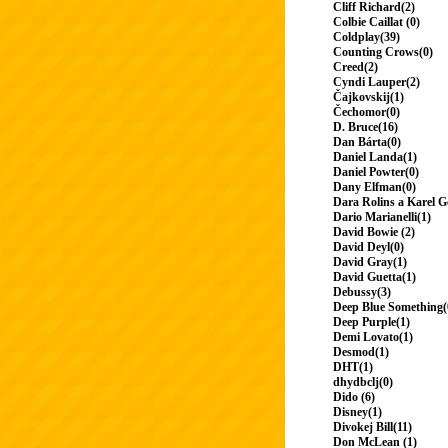
Cliff Richard(2)
Colbie Caillat (0)
Coldplay(39)
Counting Crows(0)
Creed(2)
Cyndi Lauper(2)
Čajkovskij(1)
Čechomor(0)
D. Bruce(16)
Dan Bárta(0)
Daniel Landa(1)
Daniel Powter(0)
Dany Elfman(0)
Dara Rolins a Karel G
Dario Marianelli(1)
David Bowie (2)
David Deyl(0)
David Gray(1)
David Guetta(1)
Debussy(3)
Deep Blue Something(
Deep Purple(1)
Demi Lovato(1)
Desmod(1)
DHT(1)
dhydbclj(0)
Dido (6)
Disney(1)
Divokej Bill(11)
Don McLean (1)