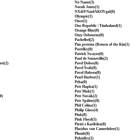
No Name(3)
Norah Jones(1)
NXdiYNatdAKOVgaf(0)
Olympic(1)
Once(1)
One Republic / Timbaland(1)
Orange Blue(0)
Ozzy Osbourne(0)
Pachelbel(2)
Pán prstenu (Return of the Kin(1)
Pastelky(0)
Patrick Swayze(0)
Paul de Senneville(2)
ott(2)
Pavel Dobes(0)
Pavel Šváb(0)
Pavol Habera(0)
Pearl Harbor(1)
Peha(0)
Petr Hapka(1)
Petr Muk(1)
0)
Petr Novák(2)
Petr Spálený(0)
Phil Colins(1)
Philip Glass(4)
Pink(0)
Pink Floyd(5)
Piráti z Karibiku(0)
Placidus von Camerloher(1)
Plumb(0)
Pohádky(2)