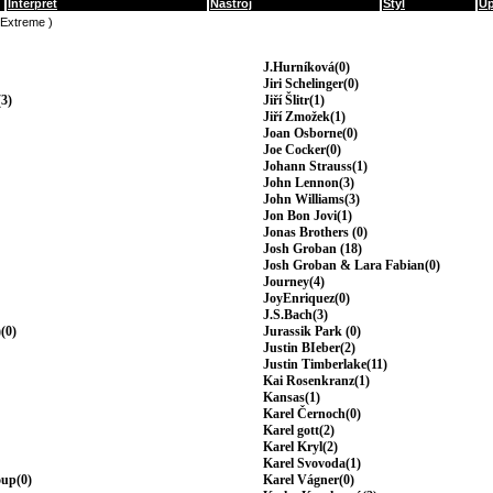
Interpret
Nástroj
Styl
Up
(Extreme )
J.Hurníková(0)
Jiri Schelinger(0)
3)
Jiří Šlitr(1)
Jiří Zmožek(1)
Joan Osborne(0)
Joe Cocker(0)
Johann Strauss(1)
John Lennon(3)
John Williams(3)
Jon Bon Jovi(1)
Jonas Brothers (0)
Josh Groban (18)
Josh Groban & Lara Fabian(0)
Journey(4)
JoyEnriquez(0)
J.S.Bach(3)
(0)
Jurassik Park (0)
Justin BIeber(2)
Justin Timberlake(11)
Kai Rosenkranz(1)
Kansas(1)
Karel Černoch(0)
Karel gott(2)
Karel Kryl(2)
Karel Svovoda(1)
oup(0)
Karel Vágner(0)