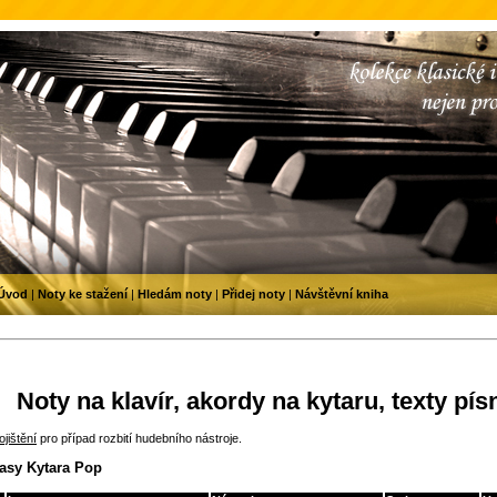
Úvod
|
Noty ke stažení
|
Hledám noty
|
Přidej noty
|
Návštěvní kniha
Noty na klavír, akordy na kytaru, texty pís
jištění
pro případ rozbití hudebního nástroje.
tasy Kytara Pop