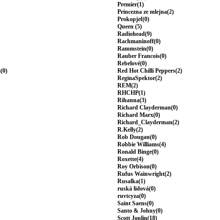
Premier(1)
Princezna ze mlejna(2)
Prokopjef(0)
Queen (5)
Radiohead(9)
Rachmaninoff(0)
Rammstein(0)
Rauber Francois(0)
Rebelové(0)
(0)
Red Hot Chilli Peppers(2)
ReginaSpektor(2)
REM(2)
RHCHP(1)
Rihanna(3)
Richard Clayderman(0)
Richard Marx(0)
Richard_Clayderman(2)
R.Kelly(2)
Rob Dougan(0)
Robbie Williams(4)
Ronald Binge(0)
Roxette(4)
Roy Orbison(0)
Rufus Wainwright(2)
Rusalka(1)
ruská lidová(0)
ruvtcyza(0)
Saint Saens(0)
Santo & Johny(0)
Scott Joplin(18)