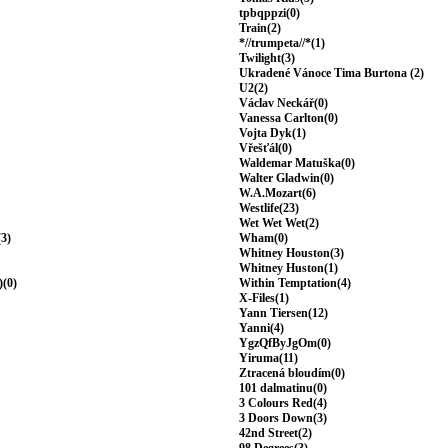
tpbqppzi(0)
Train(2)
*//trumpeta//*(1)
Twilight(3)
Ukradené Vánoce Tima Burtona (2)
U2(2)
Václav Neckář(0)
Vanessa Carlton(0)
Vojta Dyk(1)
Vřešťál(0)
Waldemar Matuška(0)
Walter Gladwin(0)
W.A.Mozart(6)
Westlife(23)
Wet Wet Wet(2)
(3)
Wham(0)
Whitney Houston(3)
Whitney Huston(1)
)(0)
Within Temptation(4)
X-Files(1)
Yann Tiersen(12)
Yanni(4)
YgzQfByJgOm(0)
Yiruma(11)
Ztracená bloudím(0)
101 dalmatinu(0)
3 Colours Red(4)
3 Doors Down(3)
42nd Street(2)