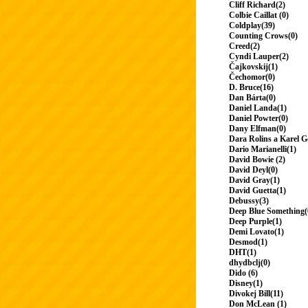
Cliff Richard(2)
Colbie Caillat (0)
Coldplay(39)
Counting Crows(0)
Creed(2)
Cyndi Lauper(2)
Čajkovskij(1)
Čechomor(0)
D. Bruce(16)
Dan Bárta(0)
Daniel Landa(1)
Daniel Powter(0)
Dany Elfman(0)
Dara Rolins a Karel G
Dario Marianelli(1)
David Bowie (2)
David Deyl(0)
David Gray(1)
David Guetta(1)
Debussy(3)
Deep Blue Something(
Deep Purple(1)
Demi Lovato(1)
Desmod(1)
DHT(1)
dhydbclj(0)
Dido (6)
Disney(1)
Divokej Bill(11)
Don McLean (1)