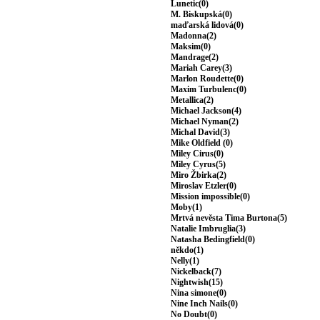
Lunetic(0)
M. Biskupská(0)
maďarská lidová(0)
Madonna(2)
Maksim(0)
Mandrage(2)
Mariah Carey(3)
Marlon Roudette(0)
Maxim Turbulenc(0)
Metallica(2)
Michael Jackson(4)
Michael Nyman(2)
Michal David(3)
Mike Oldfield (0)
Miley Cirus(0)
Miley Cyrus(5)
Miro Žbirka(2)
Miroslav Etzler(0)
Mission impossible(0)
Moby(1)
Mrtvá nevěsta Tima Burtona(5)
Natalie Imbruglia(3)
Natasha Bedingfield(0)
někdo(1)
Nelly(1)
Nickelback(7)
Nightwish(15)
Nina simone(0)
Nine Inch Nails(0)
No Doubt(0)