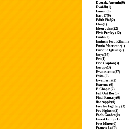
Dvorak, Antonin(0)
Dvořák(1)
Eamon(0)
East 17(0)
Edith Piaf(2)
Elan(1)
Elton John(22)
Elvis Presley (12)
Emilia(2)
Eminem feat. Rihanna
Ennio Morricone(1)
Enrique Iglesias(7)
Enya(14)
Era(1)
Eric Clapton(3)
Europe(3)
Evanescence(27)
Evita (0)
Ewa Farná(2)
Extreme (0)
F. Chopin(2)
Fall Out Boy(3)
Final Fantasy(0)
fioneapple(0)
Five for Fighting (3)
Foo Fighters(2)
Fools Garden(0)
Forest Gump(1)
Fort Minor(0)
Francis Lai(0)