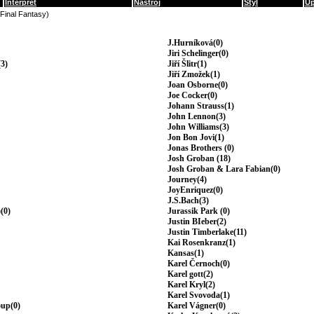
Interpret
Nástroj
Styl
Up
(Final Fantasy)
J.Hurníková(0)
Jiri Schelinger(0)
3)
Jiří Šlitr(1)
Jiří Zmožek(1)
Joan Osborne(0)
Joe Cocker(0)
Johann Strauss(1)
John Lennon(3)
John Williams(3)
Jon Bon Jovi(1)
Jonas Brothers (0)
Josh Groban (18)
Josh Groban & Lara Fabian(0)
Journey(4)
JoyEnriquez(0)
J.S.Bach(3)
(0)
Jurassik Park (0)
Justin BIeber(2)
Justin Timberlake(11)
Kai Rosenkranz(1)
Kansas(1)
Karel Černoch(0)
Karel gott(2)
Karel Kryl(2)
Karel Svovoda(1)
oup(0)
Karel Vágner(0)