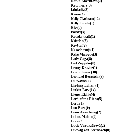
Katka Knechtová(2)
Katy Perry(3)
kdokoliv(3)
Keane(4)
Kelly Clarkson(12)
Kelly Family(1)
Kiss(2)
koledy(5)
Kouzla králů(1)
Kristína(3)
Kryštof(2)
Kuroshitsuji(1)
Kylie Minogue(3)
Lady Gaga(8)
Led Zeppelin(0)
Lenny Kravitz(1)
Leona Lewis (10)
Leonard Bernstein(3)
Lil Wayne(0)
Lindsay Lohan (1)
Linkin Park(14)
Lionel Richie(4)
Lord of the Rings(5)
Lordi(1)
Lou Reed(0)
Louis Armstrong(2)
Luboš Malina(0)
Lucie(2)
Lucie Vondráčková(2)
Ludwig von Beethoven(0)