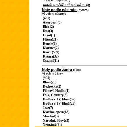
Jessica Simpson(2)
Autoři s méně než 0 písněmi (0)
Noty podle nástroje
(Kytara)
Všechny nástroje
(461)
Akordeon(6)
Bicí(12)
Duo(3)
Fagot(1)
Flétna(21)
Housle(1)
Klarinet(2)
Klavír(559)
Kytara(32)
Ostatní(11)
Noty podle žánru
(Pop)
Všechny žánry
(995)
Blues(25)
Dechovka(2)
Filmová Hudba(1)
Folk, Country(3)
Hudba z TV, filmu(52)
Hudba z TV, filmů(28)
Jazz(7)
Klasika, opera(65)
Muzikál(3)
Národní, lidové(3)
Neznámý(41)