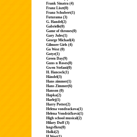
Frank Sinatra (4)
Franz Liszt(0)
Franz Schubert(1)
Futurama (3)
G. Handel(2)
Gabrielle(0)
Game of thrones(0)
Gary Jules(1)
George Michael(4)
Gilmore Girls (4)
Go West (0)
Gotye(1)
Green Day(9)
Guns n Roses(8)
Gwen Stefani(0)
H. Hancock(1)
Händel(3)
Hans zimmer(1)
Hans Zimmer(6)
Hanson (0)
Hapka(2)
Harlej(1)
Harry Potter(2)
Helena vondrackova(1)
Helena Vondráčková(1)
High school musical(2)
Hilary Duff (3)
hngvfhru(0)
Holki(2)
H.West(1)