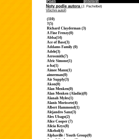
Píseň
Interpret
Noty podle autora
(J. Pachelbel)
Všichni autoři
(110)
?(5)
Richard Clayderman (3)
A Fine Frenzy(0)
Abba(14)
Ace of Base(3)
Addams Family (0)
Adele(3)
Aerosmith(7)
Afric Simone(1)
a-ha(1)
Aimee Mann(1)
aimeeman(0)
Air Supply(3)
Akon(0)
Alan Menken(0)
Alan Menken (Aladin)(0)
Alanah Myles(1)
Alanis Morissete(4)
Albert Hammond(1)
Alejandro Sanz(3)
Alex Ubago(2)
Alice Cooper (7)
Alicia Keys(8)
Alkehol(4)
Alphaville / Youth Group(0)