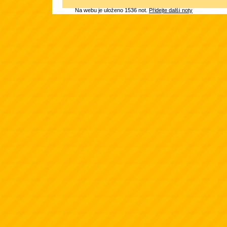
Na webu je uloženo 1536 not.
Přidejte další noty