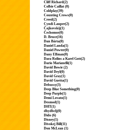
Cliff Richard(2)
Colbie Caillat (0)
Coldplay(39)
Counting Crows(0)
Creed(2)
Cyndi Lauper(2)
Čajkovskij(1)
Čechomor(0)
D. Bruce(16)
Dan Bárta(0)
Daniel Landa(1)
Daniel Powter(0)
Dany Elfman(0)
Dara Rolins a Karel Gott(2)
Dario Marianelli(1)
David Bowie (2)
David Deyl(0)
David Gray(1)
David Guetta(1)
Debussy(3)
Deep Blue Something(0)
Deep Purple(1)
Demi Lovato(1)
Desmod(1)
DHT(1)
dhydbclj(0)
Dido (6)
Disney(1)
Divokej Bill(11)
Don McLean (1)