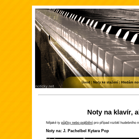
Úvod
|
Noty ke stažení
|
Hledám no
Noty na klavír, 
Nějaké ty
půjčky nebo pojištění
pro případ rozbití hudebního n
Noty na: J. Pachelbel Kytara Pop