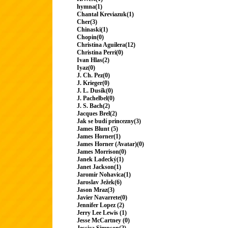
hymna(1)
Chantal Kreviazuk(1)
Cher(3)
Chinaski(1)
Chopin(0)
Christina Aguilera(12)
Christina Perri(0)
Ivan Hlas(2)
Iyaz(0)
J. Ch. Pez(0)
J. Krieger(0)
J. L. Dusík(0)
J. Pachelbel(0)
J. S. Bach(2)
Jacques Brel(2)
Jak se budí princezny(3)
James Blunt (5)
James Horner(1)
James Horner (Avatar)(0)
James Morrison(0)
Janek Ladecký(1)
Janet Jackson(1)
Jaromír Nohavica(1)
Jaroslav Ježek(6)
Jason Mraz(3)
Javier Navarrete(0)
Jennifer Lopez (2)
Jerry Lee Lewis (1)
Jesse McCartney (0)