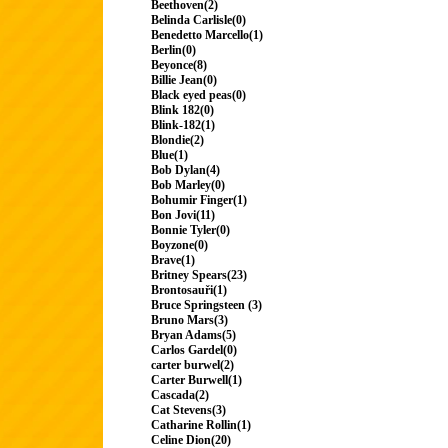
Beethoven(2)
Belinda Carlisle(0)
Benedetto Marcello(1)
Berlin(0)
Beyonce(8)
Billie Jean(0)
Black eyed peas(0)
Blink 182(0)
Blink-182(1)
Blondie(2)
Blue(1)
Bob Dylan(4)
Bob Marley(0)
Bohumir Finger(1)
Bon Jovi(11)
Bonnie Tyler(0)
Boyzone(0)
Brave(1)
Britney Spears(23)
Brontosauři(1)
Bruce Springsteen (3)
Bruno Mars(3)
Bryan Adams(5)
Carlos Gardel(0)
carter burwel(2)
Carter Burwell(1)
Cascada(2)
Cat Stevens(3)
Catharine Rollin(1)
Celine Dion(20)