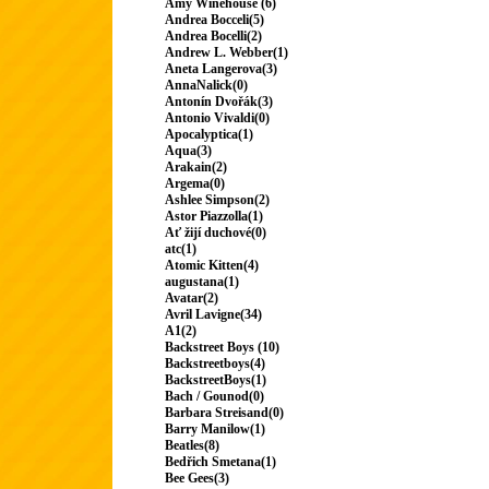
Amy Winehouse (6)
Andrea Bocceli(5)
Andrea Bocelli(2)
Andrew L. Webber(1)
Aneta Langerova(3)
AnnaNalick(0)
Antonín Dvořák(3)
Antonio Vivaldi(0)
Apocalyptica(1)
Aqua(3)
Arakain(2)
Argema(0)
Ashlee Simpson(2)
Astor Piazzolla(1)
Ať žijí duchové(0)
atc(1)
Atomic Kitten(4)
augustana(1)
Avatar(2)
Avril Lavigne(34)
A1(2)
Backstreet Boys (10)
Backstreetboys(4)
BackstreetBoys(1)
Bach / Gounod(0)
Barbara Streisand(0)
Barry Manilow(1)
Beatles(8)
Bedřich Smetana(1)
Bee Gees(3)