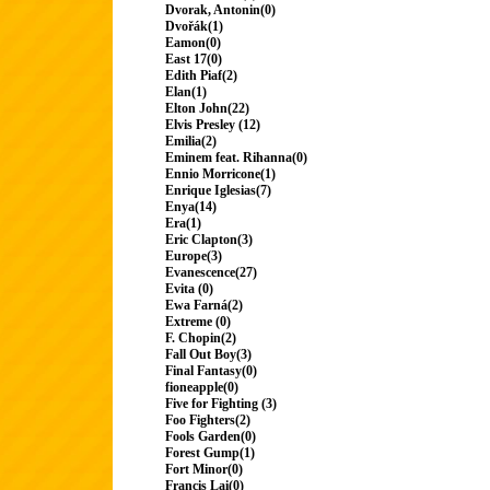
Dvorak, Antonin(0)
Dvořák(1)
Eamon(0)
East 17(0)
Edith Piaf(2)
Elan(1)
Elton John(22)
Elvis Presley (12)
Emilia(2)
Eminem feat. Rihanna(0)
Ennio Morricone(1)
Enrique Iglesias(7)
Enya(14)
Era(1)
Eric Clapton(3)
Europe(3)
Evanescence(27)
Evita (0)
Ewa Farná(2)
Extreme (0)
F. Chopin(2)
Fall Out Boy(3)
Final Fantasy(0)
fioneapple(0)
Five for Fighting (3)
Foo Fighters(2)
Fools Garden(0)
Forest Gump(1)
Fort Minor(0)
Francis Lai(0)