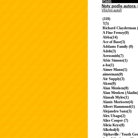
Píseň
Noty podle autora
Všichni autoři
(110)
?(5)
Richard Clayderman (
A Fine Frenzy(0)
Abba(14)
Ace of Base(3)
Addams Family (0)
Adele(3)
Aerosmith(7)
Afric Simone(1)
a-ha(1)
Aimee Mann(1)
aimeeman(0)
Air Supply(3)
Akon(0)
Alan Menken(0)
Alan Menken (Aladin)
Alanah Myles(1)
Alanis Morissete(4)
Albert Hammond(1)
Alejandro Sanz(3)
Alex Ubago(2)
Alice Cooper (7)
Alicia Keys(8)
Alkehol(4)
Alphaville / Youth Gr