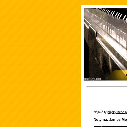
Nějaké ty
půjčky nebo po
Noty na: James Mo