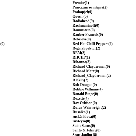
Premier(1)
Princezna ze mlejna(2)
Prokopjef(0)
Queen (5)
Radiohead(9)
Rachmaninoff(0)
Rammstein(0)
Rauber Francois(0)
Rebelové(0)
(0)
Red Hot Chilli Peppers(2)
ReginaSpektor(2)
REM(2)
RHCHP(1)
Rihanna(3)
Richard Clayderman(0)
Richard Marx(0)
Richard_Clayderman(2)
R.Kelly(2)
Rob Dougan(0)
Robbie Williams(4)
Ronald Binge(0)
Roxette(4)
Roy Orbison(0)
Rufus Wainwright(2)
Rusalka(1)
ruská lidová(0)
ruvtcyza(0)
Saint Saens(0)
Santo & Johny(0)
Scott Joplin(18)