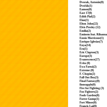
Dvorak, Antonin(0)
Dvořák(1)
Eamon(0)
East 17(0)
Edith Piaf(2)
Elan(1)
Elton John(22)
Elvis Presley (12)
Emilia(2)
Eminem feat. Rihanna
Ennio Morricone(1)
Enrique Iglesias(7)
Enya(14)
Era(1)
Eric Clapton(3)
Europe(3)
Evanescence(27)
Evita (0)
Ewa Farná(2)
Extreme (0)
F. Chopin(2)
Fall Out Boy(3)
Final Fantasy(0)
fioneapple(0)
Five for Fighting (3)
Foo Fighters(2)
Fools Garden(0)
Forest Gump(1)
Fort Minor(0)
Francis Lai(0)