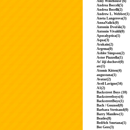
Amy Winehouse (6)
Andrea Bocceli(5)
Andrea Bocelli(2)
Andrew L. Webber(1)
Aneta Langerova(3)
AnnaNalick(0)
Antonín Dvořák(3)
Antonio Vivaldi(0)
Apocalyptica(1)
Aqua(3)
Arakain(2)
Argema(0)
Ashlee Simpson(2)
Astor Piazzolla(1)
Ať žijí duchové(0)
atc(1)
Atomic Kitten(4)
augustana(1)
Avatar(2)
Avril Lavigne(34)
A1(2)
Backstreet Boys (10)
Backstreetboys(4)
BackstreetBoys(1)
Bach / Gounod(0)
Barbara Streisand(0)
Barry Manilow(1)
Beatles(8)
Bedřich Smetana(1)
Bee Gees(3)