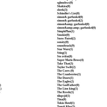
sglmuhwc(0)
Shakira(0)
shrek(3)
Schindler's List(0)
simon& garfunkel(0)
simon& garfunkel(2)
simon&amp; garfunkel(0)
simon&amp;amp; garfunkel(0)
SimplePlan(1)
Smokie(0)
Snow Patrol(2)
sonáty(0)
soundtrack(9)
Star Wars(1)
Sting(1)
Sto zvířat(0)
Super Mario Bross(4)
Take That(3)
Taylor Swift(2)
The Corrs (0)
The Cranberries(1)
The Doors(1)
The Eagles(2)
)
The GodFather(0)
1)
The Lion king(1)
)
The Revels(1)
tilupcjd(1)
Tina(0)
Tokio Hotel(1)
Tomáš Klus(5)