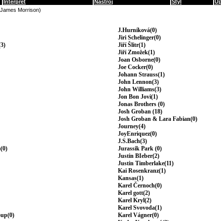
Interpret
Nástroj
Styl
Up
(James Morrison)
J.Hurníková(0)
Jiri Schelinger(0)
3)
Jiří Šlitr(1)
Jiří Zmožek(1)
Joan Osborne(0)
Joe Cocker(0)
Johann Strauss(1)
John Lennon(3)
John Williams(3)
Jon Bon Jovi(1)
Jonas Brothers (0)
Josh Groban (18)
Josh Groban & Lara Fabian(0)
Journey(4)
JoyEnriquez(0)
J.S.Bach(3)
(0)
Jurassik Park (0)
Justin BIeber(2)
Justin Timberlake(11)
Kai Rosenkranz(1)
Kansas(1)
Karel Černoch(0)
Karel gott(2)
Karel Kryl(2)
Karel Svovoda(1)
oup(0)
Karel Vágner(0)