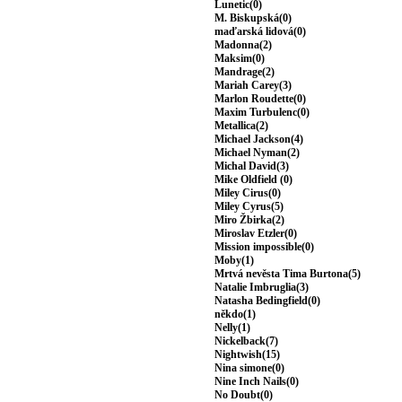
Lunetic(0)
M. Biskupská(0)
maďarská lidová(0)
Madonna(2)
Maksim(0)
Mandrage(2)
Mariah Carey(3)
Marlon Roudette(0)
Maxim Turbulenc(0)
Metallica(2)
Michael Jackson(4)
Michael Nyman(2)
Michal David(3)
Mike Oldfield (0)
Miley Cirus(0)
Miley Cyrus(5)
Miro Žbirka(2)
Miroslav Etzler(0)
Mission impossible(0)
Moby(1)
Mrtvá nevěsta Tima Burtona(5)
Natalie Imbruglia(3)
Natasha Bedingfield(0)
někdo(1)
Nelly(1)
Nickelback(7)
Nightwish(15)
Nina simone(0)
Nine Inch Nails(0)
No Doubt(0)