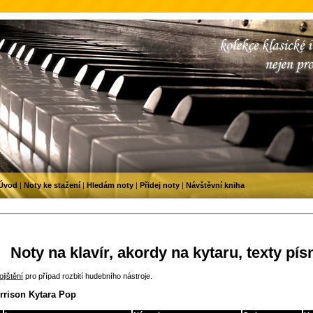
Úvod
|
Noty ke stažení
|
Hledám noty
|
Přidej noty
|
Návštěvní kniha
Noty na klavír, akordy na kytaru, texty pís
jištění
pro případ rozbití hudebního nástroje.
rrison Kytara Pop