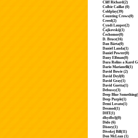
Cliff Richard(2)
Colbie Caillat (0)
Coldplay(39)
Counting Crows(0)
Creed(2)
Cyndi Lauper(2)
Čajkovskij(1)
Čechomor(0)
D. Bruce(16)
Dan Bárta(0)
Daniel Landa(1)
Daniel Powter(0)
Dany Elfman(0)
Dara Rolins a Karel G
Dario Marianelli(1)
David Bowie (2)
David Deyl(0)
David Gray(1)
David Guetta(1)
Debussy(3)
Deep Blue Something(
Deep Purple(1)
Demi Lovato(1)
Desmod(1)
DHT(1)
dhydbclj(0)
Dido (6)
Disney(1)
Divokej Bill(11)
Don McLean (1)