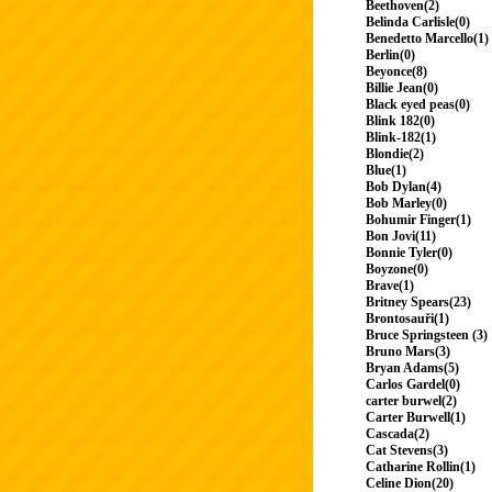
Beethoven(2)
Belinda Carlisle(0)
Benedetto Marcello(1)
Berlin(0)
Beyonce(8)
Billie Jean(0)
Black eyed peas(0)
Blink 182(0)
Blink-182(1)
Blondie(2)
Blue(1)
Bob Dylan(4)
Bob Marley(0)
Bohumir Finger(1)
Bon Jovi(11)
Bonnie Tyler(0)
Boyzone(0)
Brave(1)
Britney Spears(23)
Brontosauři(1)
Bruce Springsteen (3)
Bruno Mars(3)
Bryan Adams(5)
Carlos Gardel(0)
carter burwel(2)
Carter Burwell(1)
Cascada(2)
Cat Stevens(3)
Catharine Rollin(1)
Celine Dion(20)