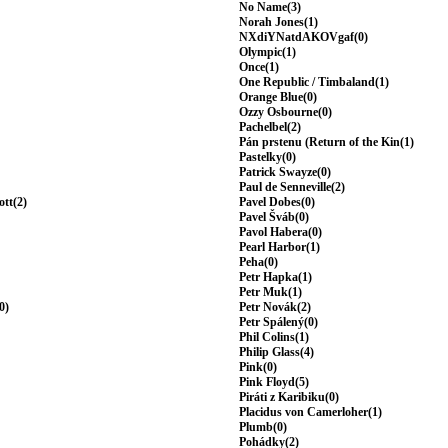
No Name(3)
Norah Jones(1)
NXdiYNatdAKOVgaf(0)
Olympic(1)
Once(1)
One Republic / Timbaland(1)
Orange Blue(0)
Ozzy Osbourne(0)
Pachelbel(2)
Pán prstenu (Return of the Kin(1)
Pastelky(0)
Patrick Swayze(0)
Paul de Senneville(2)
ott(2)
Pavel Dobes(0)
Pavel Šváb(0)
Pavol Habera(0)
Pearl Harbor(1)
Peha(0)
Petr Hapka(1)
Petr Muk(1)
0)
Petr Novák(2)
Petr Spálený(0)
Phil Colins(1)
Philip Glass(4)
Pink(0)
Pink Floyd(5)
Piráti z Karibiku(0)
Placidus von Camerloher(1)
Plumb(0)
Pohádky(2)