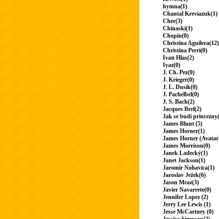
hymna(1)
Chantal Kreviazuk(1)
Cher(3)
Chinaski(1)
Chopin(0)
Christina Aguilera(12)
Christina Perri(0)
Ivan Hlas(2)
Iyaz(0)
J. Ch. Pez(0)
J. Krieger(0)
J. L. Dusík(0)
J. Pachelbel(0)
J. S. Bach(2)
Jacques Brel(2)
Jak se budí princezny
James Blunt (5)
James Horner(1)
James Horner (Avatar
James Morrison(0)
Janek Ladecký(1)
Janet Jackson(1)
Jaromír Nohavica(1)
Jaroslav Ježek(6)
Jason Mraz(3)
Javier Navarrete(0)
Jennifer Lopez (2)
Jerry Lee Lewis (1)
Jesse McCartney (0)