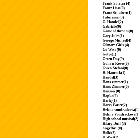
Frank Sinatra (4)
Franz Liszt(0)
Franz Schubert(1)
Futurama (3)
G. Handel(2)
Gabrielle(0)
Game of thrones(0)
Gary Jules(1)
George Michael(4)
Gilmore Girls (4)
Go West (0)
Gotye(1)
Green Day(9)
Guns n Roses(8)
Gwen Stefani(0)
H. Hancock(1)
Händel(3)
Hans zimmer(1)
Hans Zimmer(6)
Hanson (0)
Hapka(2)
Harlej(1)
Harry Potter(2)
Helena vondrackova(1
Helena Vondráčková(
High school musical(2
Hilary Duff (3)
hngvfhru(0)
Holki(2)
H.West(1)