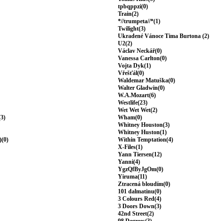
tpbqppzi(0)
Train(2)
*//trumpeta//*(1)
Twilight(3)
Ukradené Vánoce Tima Burtona (2)
U2(2)
Václav Neckář(0)
Vanessa Carlton(0)
Vojta Dyk(1)
Vřešťál(0)
Waldemar Matuška(0)
Walter Gladwin(0)
W.A.Mozart(6)
Westlife(23)
Wet Wet Wet(2)
(3)
Wham(0)
Whitney Houston(3)
Whitney Huston(1)
)(0)
Within Temptation(4)
X-Files(1)
Yann Tiersen(12)
Yanni(4)
YgzQfByJgOm(0)
Yiruma(11)
Ztracená bloudím(0)
101 dalmatinu(0)
3 Colours Red(4)
3 Doors Down(3)
42nd Street(2)