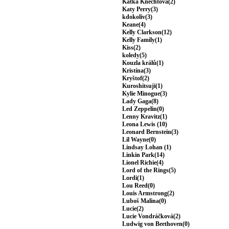
Katka Knechtová(2)
Katy Perry(3)
kdokoliv(3)
Keane(4)
Kelly Clarkson(12)
Kelly Family(1)
Kiss(2)
koledy(5)
Kouzla králů(1)
Kristína(3)
Kryštof(2)
Kuroshitsuji(1)
Kylie Minogue(3)
Lady Gaga(8)
Led Zeppelin(0)
Lenny Kravitz(1)
Leona Lewis (10)
Leonard Bernstein(3)
Lil Wayne(0)
Lindsay Lohan (1)
Linkin Park(14)
Lionel Richie(4)
Lord of the Rings(5)
Lordi(1)
Lou Reed(0)
Louis Armstrong(2)
Luboš Malina(0)
Lucie(2)
Lucie Vondráčková(2)
Ludwig von Beethoven(0)