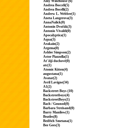
Amy Winehouse (6)
Andrea Bocceli(5)
Andrea Bocelli(2)
Andrew L. Webber(1)
Aneta Langerova(3)
AnnaNalick(0)
Antonín Dvořák(3)
Antonio Vivaldi(0)
Apocalyptica(1)
Aqua(3)
Arakain(2)
Argema(0)
Ashlee Simpson(2)
Astor Piazzolla(1)
Ať žijí duchové(0)
atc(1)
Atomic Kitten(4)
augustana(1)
Avatar(2)
Avril Lavigne(34)
A1(2)
Backstreet Boys (10)
Backstreetboys(4)
BackstreetBoys(1)
Bach / Gounod(0)
Barbara Streisand(0)
Barry Manilow(1)
Beatles(8)
Bedřich Smetana(1)
Bee Gees(3)