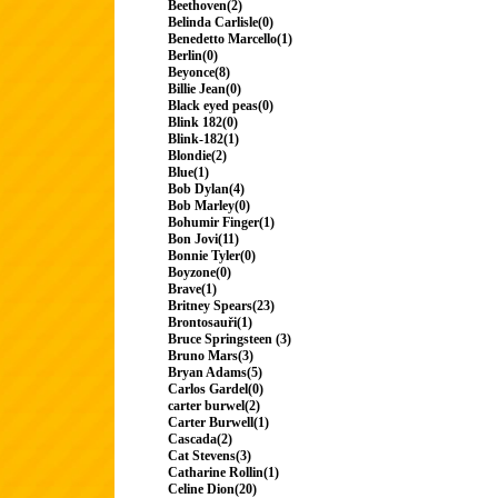
Beethoven(2)
Belinda Carlisle(0)
Benedetto Marcello(1)
Berlin(0)
Beyonce(8)
Billie Jean(0)
Black eyed peas(0)
Blink 182(0)
Blink-182(1)
Blondie(2)
Blue(1)
Bob Dylan(4)
Bob Marley(0)
Bohumir Finger(1)
Bon Jovi(11)
Bonnie Tyler(0)
Boyzone(0)
Brave(1)
Britney Spears(23)
Brontosauři(1)
Bruce Springsteen (3)
Bruno Mars(3)
Bryan Adams(5)
Carlos Gardel(0)
carter burwel(2)
Carter Burwell(1)
Cascada(2)
Cat Stevens(3)
Catharine Rollin(1)
Celine Dion(20)