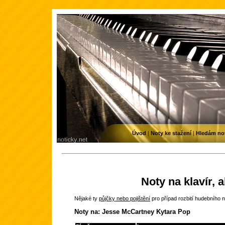
Úvod
|
Noty ke stažení
|
Hledám no
Noty na klavír, 
Nějaké ty
půjčky nebo pojištění
pro případ rozbití hudebního n
Noty na: Jesse McCartney Kytara Pop