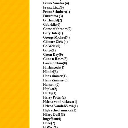
Frank Sinatra (4)
Franz Liszt(0)
Franz Schubert(1)
Futurama (3)
G. Handel(2)
Gabrielle(0)
Game of thrones(0)
Gary Jules(1)
George Michael(4)
Gilmore Girls (4)
Go West (0)
Gotye(1)
Green Day(9)
Guns n Roses(8)
Gwen Stefani(0)
H. Hancock(1)
Händel(3)
Hans zimmer(1)
Hans Zimmer(6)
Hanson (0)
Hapka(2)
Harlej(1)
Harry Potter(2)
Helena vondrackova(1)
Helena Vondráčková(1)
High school musical(2)
Hilary Duff (3)
hngvfhru(0)
Holki(2)
H.West(1)