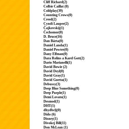
Cliff Richard(2)
Colbie Caillat (0)
Coldplay(39)
Counting Crows(0)
Creed(2)
Cyndi Lauper(2)
Čajkovskij(1)
Čechomor(0)
D. Bruce(16)
Dan Bárta(0)
Daniel Landa(1)
Daniel Powter(0)
Dany Elfman(0)
Dara Rolins a Karel Gott(2)
Dario Marianelli(1)
David Bowie (2)
David Deyl(0)
David Gray(1)
David Guetta(1)
Debussy(3)
Deep Blue Something(0)
Deep Purple(1)
Demi Lovato(1)
Desmod(1)
DHT(1)
dhydbclj(0)
Dido (6)
Disney(1)
Divokej Bill(11)
Don McLean (1)