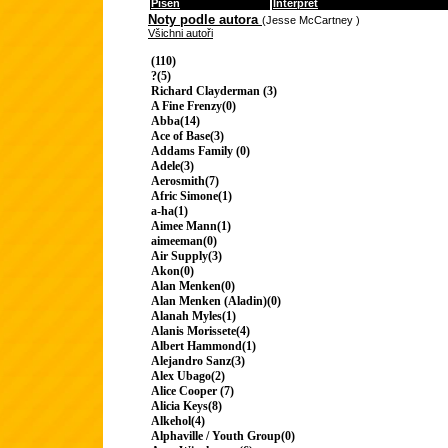
Píseň
Interpret
Noty podle autora
(Jesse McCartney )
Všichni autoři
(110)
?(5)
Richard Clayderman (3)
A Fine Frenzy(0)
Abba(14)
Ace of Base(3)
Addams Family (0)
Adele(3)
Aerosmith(7)
Afric Simone(1)
a-ha(1)
Aimee Mann(1)
aimeeman(0)
Air Supply(3)
Akon(0)
Alan Menken(0)
Alan Menken (Aladin)(0)
Alanah Myles(1)
Alanis Morissete(4)
Albert Hammond(1)
Alejandro Sanz(3)
Alex Ubago(2)
Alice Cooper (7)
Alicia Keys(8)
Alkehol(4)
Alphaville / Youth Group(0)