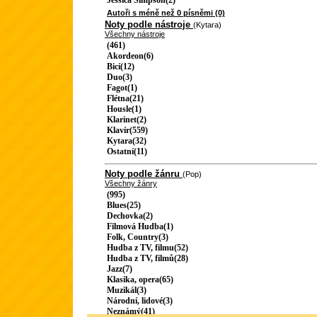
Jessica Simpson(2)
Autoři s méně než 0 písněmi (0)
Noty podle nástroje
(Kytara)
Všechny nástroje
(461)
Akordeon(6)
Bicí(12)
Duo(3)
Fagot(1)
Flétna(21)
Housle(1)
Klarinet(2)
Klavír(559)
Kytara(32)
Ostatní(11)
Noty podle žánru
(Pop)
Všechny žánry
(995)
Blues(25)
Dechovka(2)
Filmová Hudba(1)
Folk, Country(3)
Hudba z TV, filmu(52)
Hudba z TV, filmů(28)
Jazz(7)
Klasika, opera(65)
Muzikál(3)
Národní, lidové(3)
Neznámý(41)