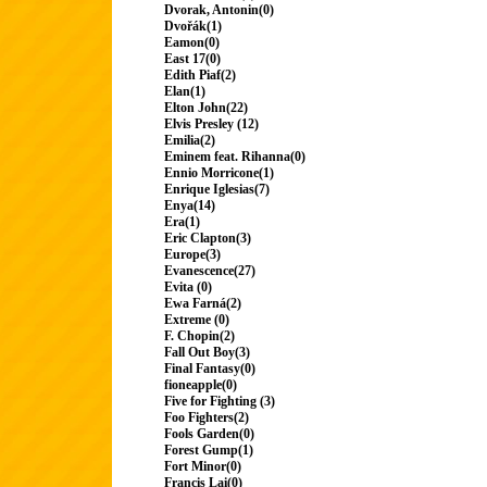
Dvorak, Antonin(0)
Dvořák(1)
Eamon(0)
East 17(0)
Edith Piaf(2)
Elan(1)
Elton John(22)
Elvis Presley (12)
Emilia(2)
Eminem feat. Rihanna(0)
Ennio Morricone(1)
Enrique Iglesias(7)
Enya(14)
Era(1)
Eric Clapton(3)
Europe(3)
Evanescence(27)
Evita (0)
Ewa Farná(2)
Extreme (0)
F. Chopin(2)
Fall Out Boy(3)
Final Fantasy(0)
fioneapple(0)
Five for Fighting (3)
Foo Fighters(2)
Fools Garden(0)
Forest Gump(1)
Fort Minor(0)
Francis Lai(0)