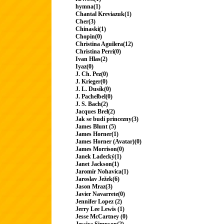
hymna(1)
Chantal Kreviazuk(1)
Cher(3)
Chinaski(1)
Chopin(0)
Christina Aguilera(12)
Christina Perri(0)
Ivan Hlas(2)
Iyaz(0)
J. Ch. Pez(0)
J. Krieger(0)
J. L. Dusík(0)
J. Pachelbel(0)
J. S. Bach(2)
Jacques Brel(2)
Jak se budí princezny(3)
James Blunt (5)
James Horner(1)
James Horner (Avatar)(0)
James Morrison(0)
Janek Ladecký(1)
Janet Jackson(1)
Jaromír Nohavica(1)
Jaroslav Ježek(6)
Jason Mraz(3)
Javier Navarrete(0)
Jennifer Lopez (2)
Jerry Lee Lewis (1)
Jesse McCartney (0)