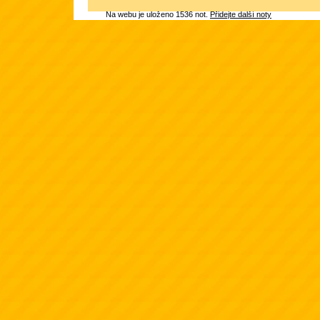
Na webu je uloženo 1536 not.
Přidejte další noty