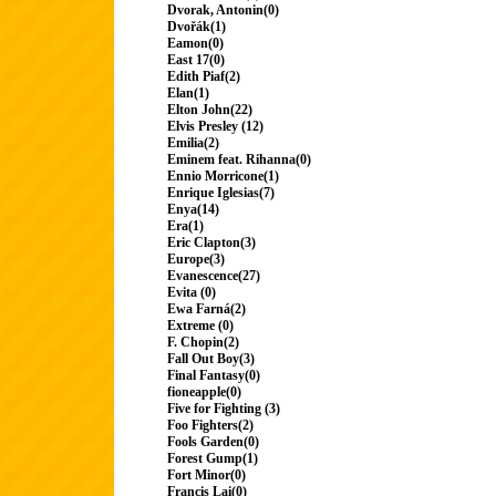
Dvorak, Antonin(0)
Dvořák(1)
Eamon(0)
East 17(0)
Edith Piaf(2)
Elan(1)
Elton John(22)
Elvis Presley (12)
Emilia(2)
Eminem feat. Rihanna(0)
Ennio Morricone(1)
Enrique Iglesias(7)
Enya(14)
Era(1)
Eric Clapton(3)
Europe(3)
Evanescence(27)
Evita (0)
Ewa Farná(2)
Extreme (0)
F. Chopin(2)
Fall Out Boy(3)
Final Fantasy(0)
fioneapple(0)
Five for Fighting (3)
Foo Fighters(2)
Fools Garden(0)
Forest Gump(1)
Fort Minor(0)
Francis Lai(0)