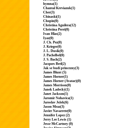
hymna(1)
Chantal Kreviazuk(1)
Cher(3)
Chinaski(1)
Chopin(0)
Christina Aguilera(12)
Christina Perri(0)
Ivan Hlas(2)
Iyaz(0)
J. Ch. Pez(0)
J. Krieger(0)
J. L. Dusík(0)
J. Pachelbel(0)
J. S. Bach(2)
Jacques Brel(2)
Jak se budí princezny(3)
James Blunt (5)
James Horner(1)
James Horner (Avatar)(0)
James Morrison(0)
Janek Ladecký(1)
Janet Jackson(1)
Jaromír Nohavica(1)
Jaroslav Ježek(6)
Jason Mraz(3)
Javier Navarrete(0)
Jennifer Lopez (2)
Jerry Lee Lewis (1)
Jesse McCartney (0)