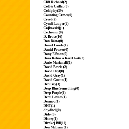
Cliff Richard(2)
Colbie Caillat (0)
Coldplay(39)
Counting Crows(0)
Creed(2)
Cyndi Lauper(2)
Čajkovskij(1)
Čechomor(0)
D. Bruce(16)
Dan Bárta(0)
Daniel Landa(1)
Daniel Powter(0)
Dany Elfman(0)
Dara Rolins a Karel Gott(2)
Dario Marianelli(1)
David Bowie (2)
David Deyl(0)
David Gray(1)
David Guetta(1)
Debussy(3)
Deep Blue Something(0)
Deep Purple(1)
Demi Lovato(1)
Desmod(1)
DHT(1)
dhydbclj(0)
Dido (6)
Disney(1)
Divokej Bill(11)
Don McLean (1)