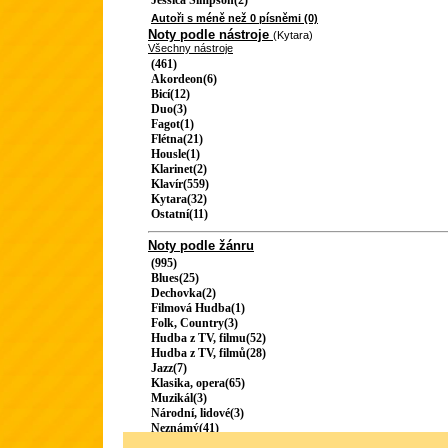
Jessica Simpson(2)
Autoři s méně než 0 písněmi (0)
Noty podle nástroje
(Kytara)
Všechny nástroje
(461)
Akordeon(6)
Bicí(12)
Duo(3)
Fagot(1)
Flétna(21)
Housle(1)
Klarinet(2)
Klavír(559)
Kytara(32)
Ostatní(11)
Noty podle žánru
(995)
Blues(25)
Dechovka(2)
Filmová Hudba(1)
Folk, Country(3)
Hudba z TV, filmu(52)
Hudba z TV, filmů(28)
Jazz(7)
Klasika, opera(65)
Muzikál(3)
Národní, lidové(3)
Neznámý(41)