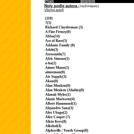
Píseň
Interpret
Noty podle autora
(JoyEnriquez)
Všichni autoři
(110)
?(5)
Richard Clayderman (3)
A Fine Frenzy(0)
Abba(14)
Ace of Base(3)
Addams Family (0)
Adele(3)
Aerosmith(7)
Afric Simone(1)
a-ha(1)
Aimee Mann(1)
aimeeman(0)
Air Supply(3)
Akon(0)
Alan Menken(0)
Alan Menken (Aladin)(0)
Alanah Myles(1)
Alanis Morissete(4)
Albert Hammond(1)
Alejandro Sanz(3)
Alex Ubago(2)
Alice Cooper (7)
Alicia Keys(8)
Alkehol(4)
Alphaville / Youth Group(0)