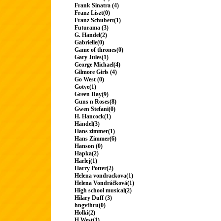
Frank Sinatra (4)
Franz Liszt(0)
Franz Schubert(1)
Futurama (3)
G. Handel(2)
Gabrielle(0)
Game of thrones(0)
Gary Jules(1)
George Michael(4)
Gilmore Girls (4)
Go West (0)
Gotye(1)
Green Day(9)
Guns n Roses(8)
Gwen Stefani(0)
H. Hancock(1)
Händel(3)
Hans zimmer(1)
Hans Zimmer(6)
Hanson (0)
Hapka(2)
Harlej(1)
Harry Potter(2)
Helena vondrackova(1)
Helena Vondráčková(1)
High school musical(2)
Hilary Duff (3)
hngvfhru(0)
Holki(2)
H.West(1)