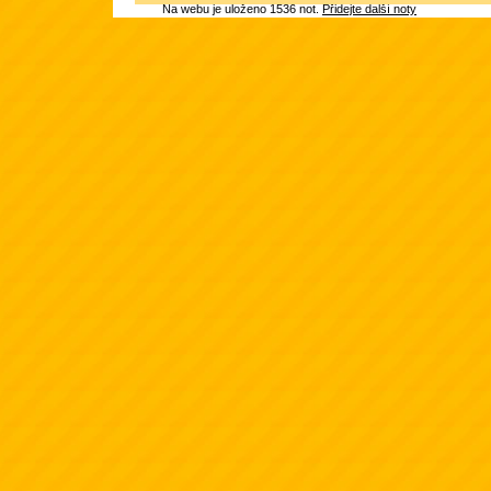
Na webu je uloženo 1536 not.
Přidejte další noty