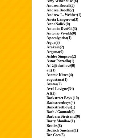
Amy Winehouse (6)
Andrea Bocceli(5)
Andrea Bocelli(2)
Andrew L. Webber(1)
Aneta Langerova(3)
AnnaNalick(0)
Antonín Dvořák(3)
Antonio Vivaldi(0)
Apocalyptica(1)
Aqua(3)
Arakain(2)
Argema(0)
Ashlee Simpson(2)
Astor Piazzolla(1)
Ať žijí duchové(0)
atc(1)
Atomic Kitten(4)
augustana(1)
Avatar(2)
Avril Lavigne(34)
A1(2)
Backstreet Boys (10)
Backstreetboys(4)
BackstreetBoys(1)
Bach / Gounod(0)
Barbara Streisand(0)
Barry Manilow(1)
Beatles(8)
Bedřich Smetana(1)
Bee Gees(3)