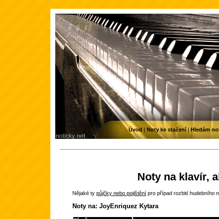
Úvod
|
Noty ke stažení
|
Hledám no
Noty na klavír, 
Nějaké ty
půjčky nebo pojištění
pro případ rozbití hudebního n
Noty na: JoyEnriquez Kytara