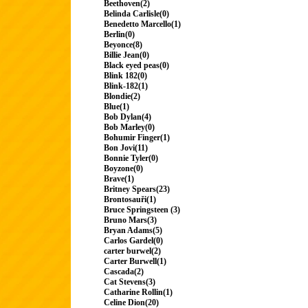
Beethoven(2)
Belinda Carlisle(0)
Benedetto Marcello(1)
Berlin(0)
Beyonce(8)
Billie Jean(0)
Black eyed peas(0)
Blink 182(0)
Blink-182(1)
Blondie(2)
Blue(1)
Bob Dylan(4)
Bob Marley(0)
Bohumir Finger(1)
Bon Jovi(11)
Bonnie Tyler(0)
Boyzone(0)
Brave(1)
Britney Spears(23)
Brontosauři(1)
Bruce Springsteen (3)
Bruno Mars(3)
Bryan Adams(5)
Carlos Gardel(0)
carter burwel(2)
Carter Burwell(1)
Cascada(2)
Cat Stevens(3)
Catharine Rollin(1)
Celine Dion(20)