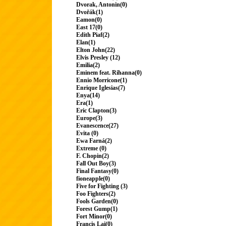
Dvorak, Antonin(0)
Dvořák(1)
Eamon(0)
East 17(0)
Edith Piaf(2)
Elan(1)
Elton John(22)
Elvis Presley (12)
Emilia(2)
Eminem feat. Rihanna(0)
Ennio Morricone(1)
Enrique Iglesias(7)
Enya(14)
Era(1)
Eric Clapton(3)
Europe(3)
Evanescence(27)
Evita (0)
Ewa Farná(2)
Extreme (0)
F. Chopin(2)
Fall Out Boy(3)
Final Fantasy(0)
fioneapple(0)
Five for Fighting (3)
Foo Fighters(2)
Fools Garden(0)
Forest Gump(1)
Fort Minor(0)
Francis Lai(0)