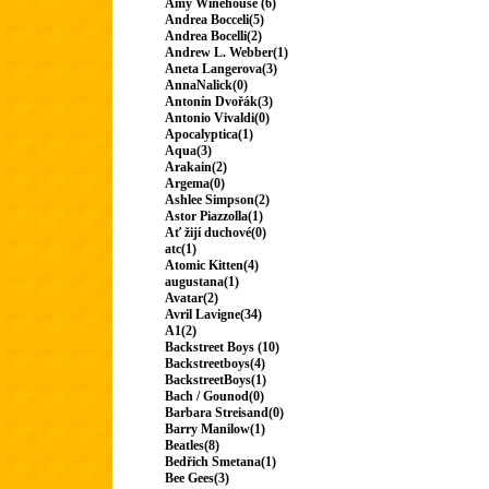
Amy Winehouse (6)
Andrea Bocceli(5)
Andrea Bocelli(2)
Andrew L. Webber(1)
Aneta Langerova(3)
AnnaNalick(0)
Antonín Dvořák(3)
Antonio Vivaldi(0)
Apocalyptica(1)
Aqua(3)
Arakain(2)
Argema(0)
Ashlee Simpson(2)
Astor Piazzolla(1)
Ať žijí duchové(0)
atc(1)
Atomic Kitten(4)
augustana(1)
Avatar(2)
Avril Lavigne(34)
A1(2)
Backstreet Boys (10)
Backstreetboys(4)
BackstreetBoys(1)
Bach / Gounod(0)
Barbara Streisand(0)
Barry Manilow(1)
Beatles(8)
Bedřich Smetana(1)
Bee Gees(3)