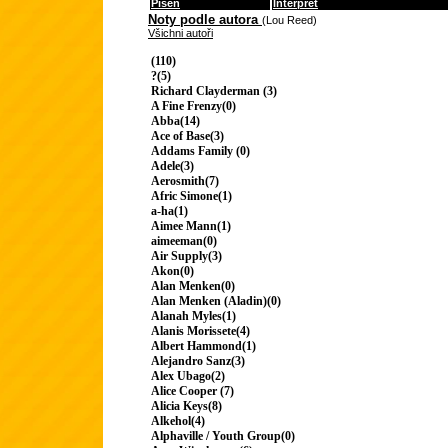
Píseň
Interpret
Noty podle autora
(Lou Reed)
Všichni autoři
(110)
?(5)
Richard Clayderman (3)
A Fine Frenzy(0)
Abba(14)
Ace of Base(3)
Addams Family (0)
Adele(3)
Aerosmith(7)
Afric Simone(1)
a-ha(1)
Aimee Mann(1)
aimeeman(0)
Air Supply(3)
Akon(0)
Alan Menken(0)
Alan Menken (Aladin)(0)
Alanah Myles(1)
Alanis Morissete(4)
Albert Hammond(1)
Alejandro Sanz(3)
Alex Ubago(2)
Alice Cooper (7)
Alicia Keys(8)
Alkehol(4)
Alphaville / Youth Group(0)