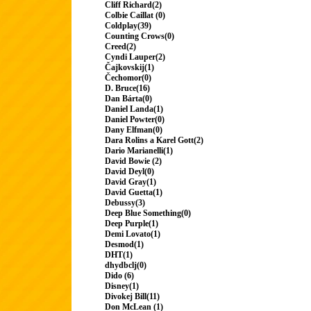
Cliff Richard(2)
Colbie Caillat (0)
Coldplay(39)
Counting Crows(0)
Creed(2)
Cyndi Lauper(2)
Čajkovskij(1)
Čechomor(0)
D. Bruce(16)
Dan Bárta(0)
Daniel Landa(1)
Daniel Powter(0)
Dany Elfman(0)
Dara Rolins a Karel Gott(2)
Dario Marianelli(1)
David Bowie (2)
David Deyl(0)
David Gray(1)
David Guetta(1)
Debussy(3)
Deep Blue Something(0)
Deep Purple(1)
Demi Lovato(1)
Desmod(1)
DHT(1)
dhydbclj(0)
Dido (6)
Disney(1)
Divokej Bill(11)
Don McLean (1)