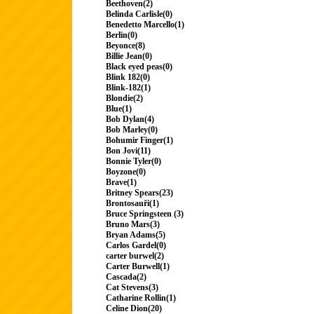
Beethoven(2)
Belinda Carlisle(0)
Benedetto Marcello(1)
Berlin(0)
Beyonce(8)
Billie Jean(0)
Black eyed peas(0)
Blink 182(0)
Blink-182(1)
Blondie(2)
Blue(1)
Bob Dylan(4)
Bob Marley(0)
Bohumir Finger(1)
Bon Jovi(11)
Bonnie Tyler(0)
Boyzone(0)
Brave(1)
Britney Spears(23)
Brontosauři(1)
Bruce Springsteen (3)
Bruno Mars(3)
Bryan Adams(5)
Carlos Gardel(0)
carter burwel(2)
Carter Burwell(1)
Cascada(2)
Cat Stevens(3)
Catharine Rollin(1)
Celine Dion(20)