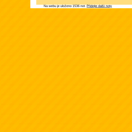
Na webu je uloženo 1536 not.
Přidejte další noty