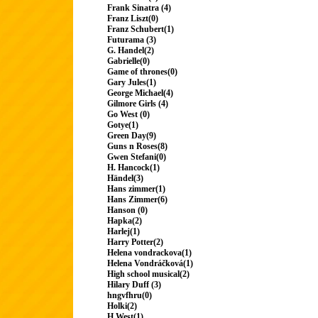
Frank Sinatra (4)
Franz Liszt(0)
Franz Schubert(1)
Futurama (3)
G. Handel(2)
Gabrielle(0)
Game of thrones(0)
Gary Jules(1)
George Michael(4)
Gilmore Girls (4)
Go West (0)
Gotye(1)
Green Day(9)
Guns n Roses(8)
Gwen Stefani(0)
H. Hancock(1)
Händel(3)
Hans zimmer(1)
Hans Zimmer(6)
Hanson (0)
Hapka(2)
Harlej(1)
Harry Potter(2)
Helena vondrackova(1)
Helena Vondráčková(1)
High school musical(2)
Hilary Duff (3)
hngvfhru(0)
Holki(2)
H.West(1)