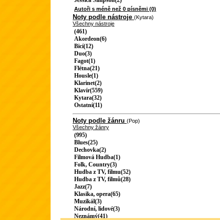
Jessica Simpson(2)
Autoři s méně než 0 písněmi (0)
Noty podle nástroje
(Kytara)
Všechny nástroje
(461)
Akordeon(6)
Bicí(12)
Duo(3)
Fagot(1)
Flétna(21)
Housle(1)
Klarinet(2)
Klavír(559)
Kytara(32)
Ostatní(11)
Noty podle žánru
(Pop)
Všechny žánry
(995)
Blues(25)
Dechovka(2)
Filmová Hudba(1)
Folk, Country(3)
Hudba z TV, filmu(52)
Hudba z TV, filmů(28)
Jazz(7)
Klasika, opera(65)
Muzikál(3)
Národní, lidové(3)
Neznámý(41)