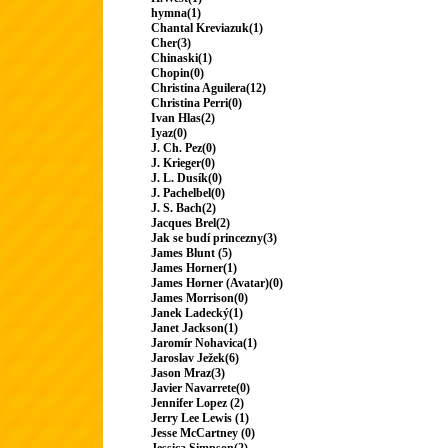
hymna(1)
Chantal Kreviazuk(1)
Cher(3)
Chinaski(1)
Chopin(0)
Christina Aguilera(12)
Christina Perri(0)
Ivan Hlas(2)
Iyaz(0)
J. Ch. Pez(0)
J. Krieger(0)
J. L. Dusík(0)
J. Pachelbel(0)
J. S. Bach(2)
Jacques Brel(2)
Jak se budí princezny(3)
James Blunt (5)
James Horner(1)
James Horner (Avatar)(0)
James Morrison(0)
Janek Ladecký(1)
Janet Jackson(1)
Jaromír Nohavica(1)
Jaroslav Ježek(6)
Jason Mraz(3)
Javier Navarrete(0)
Jennifer Lopez (2)
Jerry Lee Lewis (1)
Jesse McCartney (0)