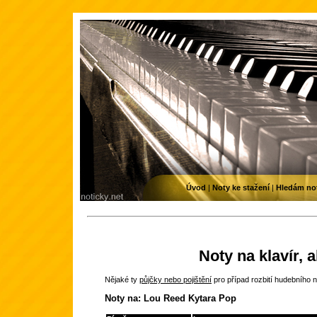
Úvod
|
Noty ke stažení
|
Hledám no
Noty na klavír, 
Nějaké ty
půjčky nebo pojištění
pro případ rozbití hudebního n
Noty na: Lou Reed Kytara Pop