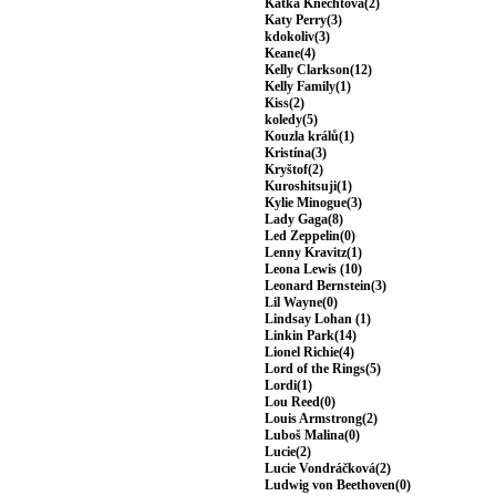
Katka Knechtová(2)
Katy Perry(3)
kdokoliv(3)
Keane(4)
Kelly Clarkson(12)
Kelly Family(1)
Kiss(2)
koledy(5)
Kouzla králů(1)
Kristína(3)
Kryštof(2)
Kuroshitsuji(1)
Kylie Minogue(3)
Lady Gaga(8)
Led Zeppelin(0)
Lenny Kravitz(1)
Leona Lewis (10)
Leonard Bernstein(3)
Lil Wayne(0)
Lindsay Lohan (1)
Linkin Park(14)
Lionel Richie(4)
Lord of the Rings(5)
Lordi(1)
Lou Reed(0)
Louis Armstrong(2)
Luboš Malina(0)
Lucie(2)
Lucie Vondráčková(2)
Ludwig von Beethoven(0)