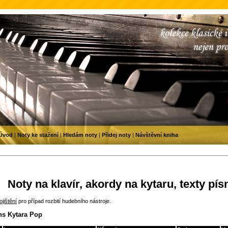
Úvod
|
Noty ke stažení
|
Hledám noty
|
Přidej noty
|
Návštěvní kniha
Noty na klavír, akordy na kytaru, texty pís
jištění
pro případ rozbití hudebního nástroje.
ns Kytara Pop