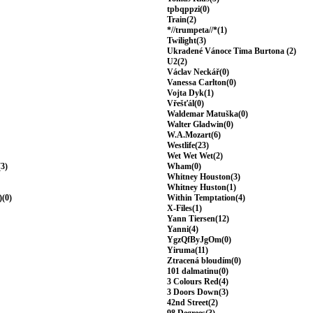
tpbqppzi(0)
Train(2)
*//trumpeta//*(1)
Twilight(3)
Ukradené Vánoce Tima Burtona (2)
U2(2)
Václav Neckář(0)
Vanessa Carlton(0)
Vojta Dyk(1)
Vřešťál(0)
Waldemar Matuška(0)
Walter Gladwin(0)
W.A.Mozart(6)
Westlife(23)
Wet Wet Wet(2)
(3)
Wham(0)
Whitney Houston(3)
Whitney Huston(1)
)(0)
Within Temptation(4)
X-Files(1)
Yann Tiersen(12)
Yanni(4)
YgzQfByJgOm(0)
Yiruma(11)
Ztracená bloudím(0)
101 dalmatinu(0)
3 Colours Red(4)
3 Doors Down(3)
42nd Street(2)