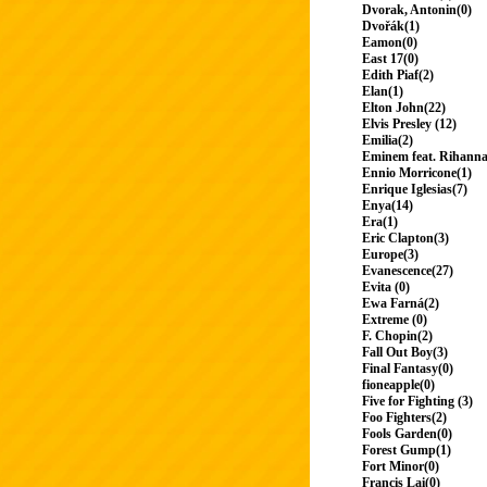
Dvorak, Antonin(0)
Dvořák(1)
Eamon(0)
East 17(0)
Edith Piaf(2)
Elan(1)
Elton John(22)
Elvis Presley (12)
Emilia(2)
Eminem feat. Rihanna
Ennio Morricone(1)
Enrique Iglesias(7)
Enya(14)
Era(1)
Eric Clapton(3)
Europe(3)
Evanescence(27)
Evita (0)
Ewa Farná(2)
Extreme (0)
F. Chopin(2)
Fall Out Boy(3)
Final Fantasy(0)
fioneapple(0)
Five for Fighting (3)
Foo Fighters(2)
Fools Garden(0)
Forest Gump(1)
Fort Minor(0)
Francis Lai(0)