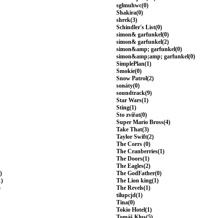
sglmuhwc(0)
Shakira(0)
shrek(3)
Schindler's List(0)
simon& garfunkel(0)
simon& garfunkel(2)
simon&amp; garfunkel(0)
simon&amp;amp; garfunkel(0)
SimplePlan(1)
Smokie(0)
Snow Patrol(2)
sonáty(0)
soundtrack(9)
Star Wars(1)
Sting(1)
Sto zvířat(0)
Super Mario Bross(4)
Take That(3)
Taylor Swift(2)
The Corrs (0)
The Cranberries(1)
The Doors(1)
The Eagles(2)
)
The GodFather(0)
1)
The Lion king(1)
)
The Revels(1)
tilupcjd(1)
Tina(0)
Tokio Hotel(1)
Tomáš Klus(5)