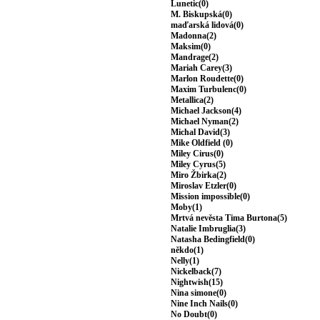
Lunetic(0)
M. Biskupská(0)
maďarská lidová(0)
Madonna(2)
Maksim(0)
Mandrage(2)
Mariah Carey(3)
Marlon Roudette(0)
Maxim Turbulenc(0)
Metallica(2)
Michael Jackson(4)
Michael Nyman(2)
Michal David(3)
Mike Oldfield (0)
Miley Cirus(0)
Miley Cyrus(5)
Miro Žbirka(2)
Miroslav Etzler(0)
Mission impossible(0)
Moby(1)
Mrtvá nevěsta Tima Burtona(5)
Natalie Imbruglia(3)
Natasha Bedingfield(0)
někdo(1)
Nelly(1)
Nickelback(7)
Nightwish(15)
Nina simone(0)
Nine Inch Nails(0)
No Doubt(0)