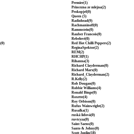
Premier(1)
Princezna ze mlejna(2)
Prokopjef(0)
Queen (5)
Radiohead(9)
Rachmaninoff(0)
Rammstein(0)
Rauber Francois(0)
Rebelové(0)
(0)
Red Hot Chilli Peppers(2)
ReginaSpektor(2)
REM(2)
RHCHP(1)
Rihanna(3)
Richard Clayderman(0)
Richard Marx(0)
Richard_Clayderman(2)
R.Kelly(2)
Rob Dougan(0)
Robbie Williams(4)
Ronald Binge(0)
Roxette(4)
Roy Orbison(0)
Rufus Wainwright(2)
Rusalka(1)
ruská lidová(0)
ruvtcyza(0)
Saint Saens(0)
Santo & Johny(0)
Scott Joplin(18)