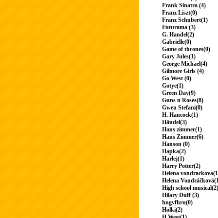
Frank Sinatra (4)
Franz Liszt(0)
Franz Schubert(1)
Futurama (3)
G. Handel(2)
Gabrielle(0)
Game of thrones(0)
Gary Jules(1)
George Michael(4)
Gilmore Girls (4)
Go West (0)
Gotye(1)
Green Day(9)
Guns n Roses(8)
Gwen Stefani(0)
H. Hancock(1)
Händel(3)
Hans zimmer(1)
Hans Zimmer(6)
Hanson (0)
Hapka(2)
Harlej(1)
Harry Potter(2)
Helena vondrackova(1
Helena Vondráčková(
High school musical(2
Hilary Duff (3)
hngvfhru(0)
Holki(2)
H.West(1)