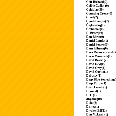
Cliff Richard(2)
Colbie Caillat (0)
Coldplay(39)
Counting Crows(0)
Creed(2)
Cyndi Lauper(2)
Čajkovskij(1)
Čechomor(0)
D. Bruce(16)
Dan Bárta(0)
Daniel Landa(1)
Daniel Powter(0)
Dany Elfman(0)
Dara Rolins a Karel G
Dario Marianelli(1)
David Bowie (2)
David Deyl(0)
David Gray(1)
David Guetta(1)
Debussy(3)
Deep Blue Something(
Deep Purple(1)
Demi Lovato(1)
Desmod(1)
DHT(1)
dhydbclj(0)
Dido (6)
Disney(1)
Divokej Bill(11)
Don McLean (1)