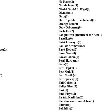
No Name(3)
Norah Jones(1)
NXdiYNatdAKOVgaf(0)
Olympic(1)
Once(1)
One Republic / Timbaland(1)
Orange Blue(0)
Ozzy Osbourne(0)
Pachelbel(2)
Pán prstenu (Return of the Kin(1)
Pastelky(0)
Patrick Swayze(0)
Paul de Senneville(2)
ott(2)
Pavel Dobes(0)
Pavel Šváb(0)
Pavol Habera(0)
Pearl Harbor(1)
Peha(0)
Petr Hapka(1)
Petr Muk(1)
0)
Petr Novák(2)
Petr Spálený(0)
Phil Colins(1)
Philip Glass(4)
Pink(0)
Pink Floyd(5)
Piráti z Karibiku(0)
Placidus von Camerloher(1)
Plumb(0)
Pohádky(2)