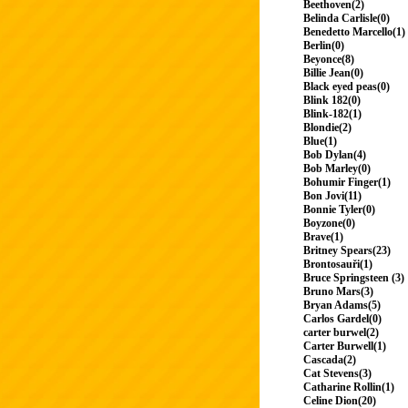
Beethoven(2)
Belinda Carlisle(0)
Benedetto Marcello(1)
Berlin(0)
Beyonce(8)
Billie Jean(0)
Black eyed peas(0)
Blink 182(0)
Blink-182(1)
Blondie(2)
Blue(1)
Bob Dylan(4)
Bob Marley(0)
Bohumir Finger(1)
Bon Jovi(11)
Bonnie Tyler(0)
Boyzone(0)
Brave(1)
Britney Spears(23)
Brontosauři(1)
Bruce Springsteen (3)
Bruno Mars(3)
Bryan Adams(5)
Carlos Gardel(0)
carter burwel(2)
Carter Burwell(1)
Cascada(2)
Cat Stevens(3)
Catharine Rollin(1)
Celine Dion(20)