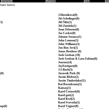
Interpret
Nástroj
Styl
Up
(Saint Saens)
J.Hurníková(0)
Jiri Schelinger(0)
3)
Jiří Šlitr(1)
Jiří Zmožek(1)
Joan Osborne(0)
Joe Cocker(0)
Johann Strauss(1)
John Lennon(3)
John Williams(3)
Jon Bon Jovi(1)
Jonas Brothers (0)
Josh Groban (18)
Josh Groban & Lara Fabian(0)
Journey(4)
JoyEnriquez(0)
J.S.Bach(3)
(0)
Jurassik Park (0)
Justin BIeber(2)
Justin Timberlake(11)
Kai Rosenkranz(1)
Kansas(1)
Karel Černoch(0)
Karel gott(2)
Karel Kryl(2)
Karel Svovoda(1)
oup(0)
Karel Vágner(0)