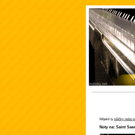
Nějaké ty
půjčky nebo po
Noty na: Saint Sae