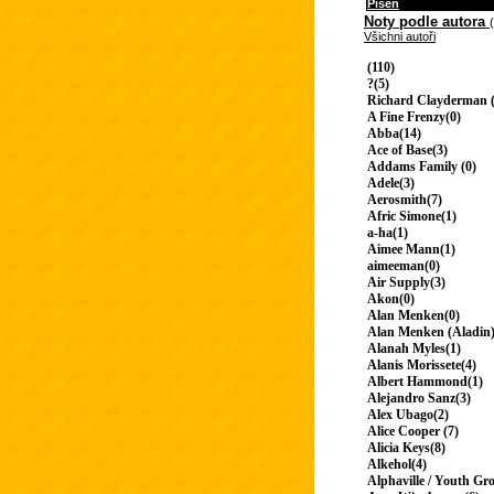
Píseň
Noty podle autora
Všichni autoři
(110)
?(5)
Richard Clayderman (
A Fine Frenzy(0)
Abba(14)
Ace of Base(3)
Addams Family (0)
Adele(3)
Aerosmith(7)
Afric Simone(1)
a-ha(1)
Aimee Mann(1)
aimeeman(0)
Air Supply(3)
Akon(0)
Alan Menken(0)
Alan Menken (Aladin)
Alanah Myles(1)
Alanis Morissete(4)
Albert Hammond(1)
Alejandro Sanz(3)
Alex Ubago(2)
Alice Cooper (7)
Alicia Keys(8)
Alkehol(4)
Alphaville / Youth Gr