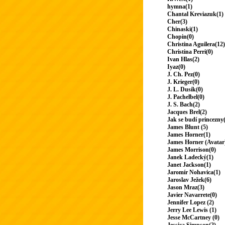
hymna(1)
Chantal Kreviazuk(1)
Cher(3)
Chinaski(1)
Chopin(0)
Christina Aguilera(12)
Christina Perri(0)
Ivan Hlas(2)
Iyaz(0)
J. Ch. Pez(0)
J. Krieger(0)
J. L. Dusík(0)
J. Pachelbel(0)
J. S. Bach(2)
Jacques Brel(2)
Jak se budí princezny
James Blunt (5)
James Horner(1)
James Horner (Avatar
James Morrison(0)
Janek Ladecký(1)
Janet Jackson(1)
Jaromír Nohavica(1)
Jaroslav Ježek(6)
Jason Mraz(3)
Javier Navarrete(0)
Jennifer Lopez (2)
Jerry Lee Lewis (1)
Jesse McCartney (0)