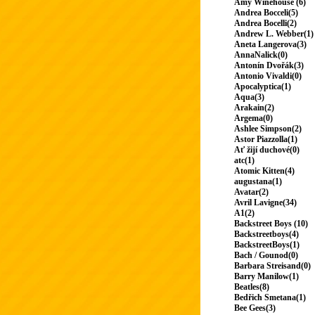
Amy Winehouse (6)
Andrea Bocceli(5)
Andrea Bocelli(2)
Andrew L. Webber(1)
Aneta Langerova(3)
AnnaNalick(0)
Antonín Dvořák(3)
Antonio Vivaldi(0)
Apocalyptica(1)
Aqua(3)
Arakain(2)
Argema(0)
Ashlee Simpson(2)
Astor Piazzolla(1)
Ať žijí duchové(0)
atc(1)
Atomic Kitten(4)
augustana(1)
Avatar(2)
Avril Lavigne(34)
A1(2)
Backstreet Boys (10)
Backstreetboys(4)
BackstreetBoys(1)
Bach / Gounod(0)
Barbara Streisand(0)
Barry Manilow(1)
Beatles(8)
Bedřich Smetana(1)
Bee Gees(3)