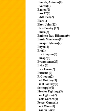
Dvorak, Antonin(0)
Dvořák(1)
Eamon(0)
East 17(0)
Edith Piaf(2)
Elan(1)
Elton John(22)
Elvis Presley (12)
Emilia(2)
Eminem feat. Rihanna(0)
Ennio Morricone(1)
Enrique Iglesias(7)
Enya(14)
Era(1)
Eric Clapton(3)
Europe(3)
Evanescence(27)
Evita (0)
Ewa Farná(2)
Extreme (0)
F. Chopin(2)
Fall Out Boy(3)
Final Fantasy(0)
fioneapple(0)
Five for Fighting (3)
Foo Fighters(2)
Fools Garden(0)
Forest Gump(1)
Fort Minor(0)
Francis Lai(0)