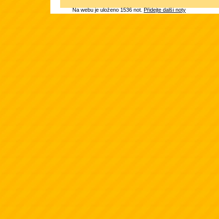
Na webu je uloženo 1536 not.
Přidejte další noty