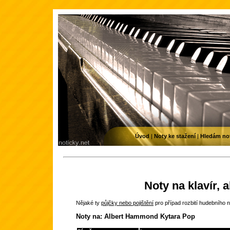
Úvod
|
Noty ke stažení
|
Hledám no
Noty na klavír, 
Nějaké ty
půjčky nebo pojištění
pro případ rozbití hudebního n
Noty na: Albert Hammond Kytara Pop