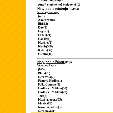
Jessica Simpson(2)
Autoři s méně než 0 písněmi (0)
Noty podle nástroje
(Kytara)
Všechny nástroje
(461)
Akordeon(6)
Bicí(12)
Duo(3)
Fagot(1)
Flétna(21)
Housle(1)
Klarinet(2)
Klavír(559)
Kytara(32)
Ostatní(11)
Noty podle žánru
(Pop)
Všechny žánry
(995)
Blues(25)
Dechovka(2)
Filmová Hudba(1)
Folk, Country(3)
Hudba z TV, filmu(52)
Hudba z TV, filmů(28)
Jazz(7)
Klasika, opera(65)
Muzikál(3)
Národní, lidové(3)
Neznámý(41)