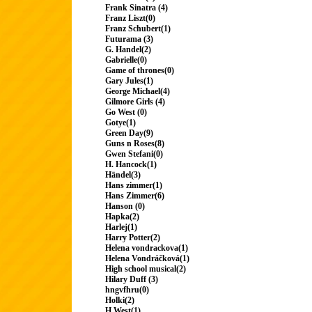
Frank Sinatra (4)
Franz Liszt(0)
Franz Schubert(1)
Futurama (3)
G. Handel(2)
Gabrielle(0)
Game of thrones(0)
Gary Jules(1)
George Michael(4)
Gilmore Girls (4)
Go West (0)
Gotye(1)
Green Day(9)
Guns n Roses(8)
Gwen Stefani(0)
H. Hancock(1)
Händel(3)
Hans zimmer(1)
Hans Zimmer(6)
Hanson (0)
Hapka(2)
Harlej(1)
Harry Potter(2)
Helena vondrackova(1)
Helena Vondráčková(1)
High school musical(2)
Hilary Duff (3)
hngvfhru(0)
Holki(2)
H.West(1)