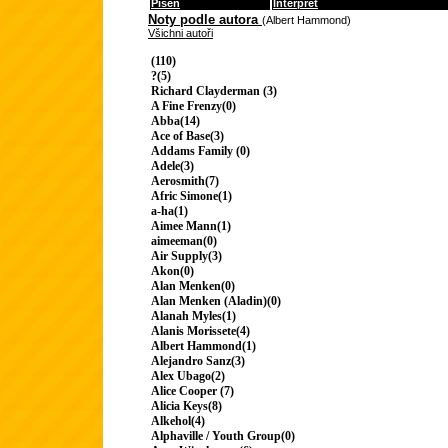
Píseň
Interpret
Noty podle autora
(Albert Hammond)
Všichni autoři
(110)
?(5)
Richard Clayderman (3)
A Fine Frenzy(0)
Abba(14)
Ace of Base(3)
Addams Family (0)
Adele(3)
Aerosmith(7)
Afric Simone(1)
a-ha(1)
Aimee Mann(1)
aimeeman(0)
Air Supply(3)
Akon(0)
Alan Menken(0)
Alan Menken (Aladin)(0)
Alanah Myles(1)
Alanis Morissete(4)
Albert Hammond(1)
Alejandro Sanz(3)
Alex Ubago(2)
Alice Cooper (7)
Alicia Keys(8)
Alkehol(4)
Alphaville / Youth Group(0)