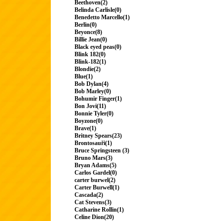
Beethoven(2)
Belinda Carlisle(0)
Benedetto Marcello(1)
Berlin(0)
Beyonce(8)
Billie Jean(0)
Black eyed peas(0)
Blink 182(0)
Blink-182(1)
Blondie(2)
Blue(1)
Bob Dylan(4)
Bob Marley(0)
Bohumir Finger(1)
Bon Jovi(11)
Bonnie Tyler(0)
Boyzone(0)
Brave(1)
Britney Spears(23)
Brontosauři(1)
Bruce Springsteen (3)
Bruno Mars(3)
Bryan Adams(5)
Carlos Gardel(0)
carter burwel(2)
Carter Burwell(1)
Cascada(2)
Cat Stevens(3)
Catharine Rollin(1)
Celine Dion(20)