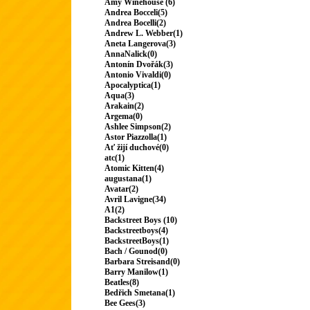
Amy Winehouse (6)
Andrea Bocceli(5)
Andrea Bocelli(2)
Andrew L. Webber(1)
Aneta Langerova(3)
AnnaNalick(0)
Antonín Dvořák(3)
Antonio Vivaldi(0)
Apocalyptica(1)
Aqua(3)
Arakain(2)
Argema(0)
Ashlee Simpson(2)
Astor Piazzolla(1)
Ať žijí duchové(0)
atc(1)
Atomic Kitten(4)
augustana(1)
Avatar(2)
Avril Lavigne(34)
A1(2)
Backstreet Boys (10)
Backstreetboys(4)
BackstreetBoys(1)
Bach / Gounod(0)
Barbara Streisand(0)
Barry Manilow(1)
Beatles(8)
Bedřich Smetana(1)
Bee Gees(3)