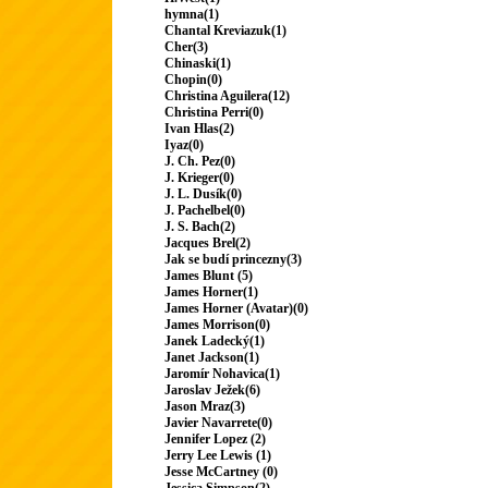
hymna(1)
Chantal Kreviazuk(1)
Cher(3)
Chinaski(1)
Chopin(0)
Christina Aguilera(12)
Christina Perri(0)
Ivan Hlas(2)
Iyaz(0)
J. Ch. Pez(0)
J. Krieger(0)
J. L. Dusík(0)
J. Pachelbel(0)
J. S. Bach(2)
Jacques Brel(2)
Jak se budí princezny(3)
James Blunt (5)
James Horner(1)
James Horner (Avatar)(0)
James Morrison(0)
Janek Ladecký(1)
Janet Jackson(1)
Jaromír Nohavica(1)
Jaroslav Ježek(6)
Jason Mraz(3)
Javier Navarrete(0)
Jennifer Lopez (2)
Jerry Lee Lewis (1)
Jesse McCartney (0)