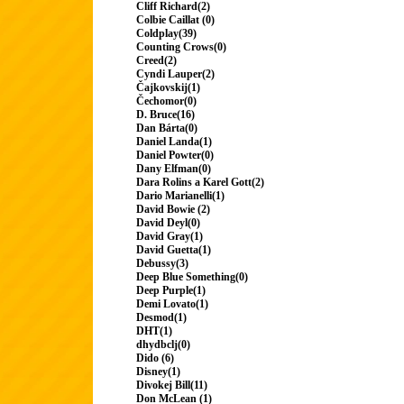
Cliff Richard(2)
Colbie Caillat (0)
Coldplay(39)
Counting Crows(0)
Creed(2)
Cyndi Lauper(2)
Čajkovskij(1)
Čechomor(0)
D. Bruce(16)
Dan Bárta(0)
Daniel Landa(1)
Daniel Powter(0)
Dany Elfman(0)
Dara Rolins a Karel Gott(2)
Dario Marianelli(1)
David Bowie (2)
David Deyl(0)
David Gray(1)
David Guetta(1)
Debussy(3)
Deep Blue Something(0)
Deep Purple(1)
Demi Lovato(1)
Desmod(1)
DHT(1)
dhydbclj(0)
Dido (6)
Disney(1)
Divokej Bill(11)
Don McLean (1)