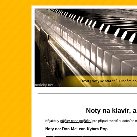
Úvod
|
Noty ke stažení
|
Hledám no
Noty na klavír, 
Nějaké ty
půjčky nebo pojištění
pro případ rozbití hudebního n
Noty na: Don McLean Kytara Pop