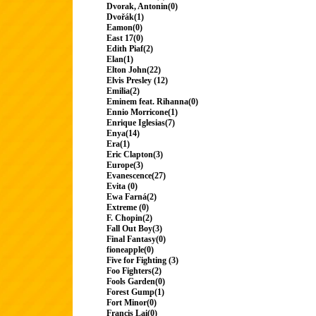
Dvorak, Antonin(0)
Dvořák(1)
Eamon(0)
East 17(0)
Edith Piaf(2)
Elan(1)
Elton John(22)
Elvis Presley (12)
Emilia(2)
Eminem feat. Rihanna(0)
Ennio Morricone(1)
Enrique Iglesias(7)
Enya(14)
Era(1)
Eric Clapton(3)
Europe(3)
Evanescence(27)
Evita (0)
Ewa Farná(2)
Extreme (0)
F. Chopin(2)
Fall Out Boy(3)
Final Fantasy(0)
fioneapple(0)
Five for Fighting (3)
Foo Fighters(2)
Fools Garden(0)
Forest Gump(1)
Fort Minor(0)
Francis Lai(0)