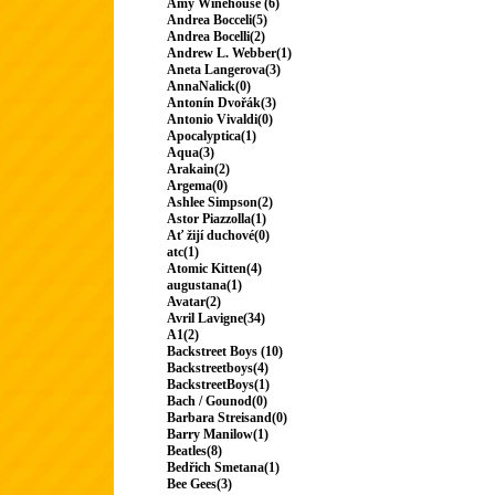
Amy Winehouse (6)
Andrea Bocceli(5)
Andrea Bocelli(2)
Andrew L. Webber(1)
Aneta Langerova(3)
AnnaNalick(0)
Antonín Dvořák(3)
Antonio Vivaldi(0)
Apocalyptica(1)
Aqua(3)
Arakain(2)
Argema(0)
Ashlee Simpson(2)
Astor Piazzolla(1)
Ať žijí duchové(0)
atc(1)
Atomic Kitten(4)
augustana(1)
Avatar(2)
Avril Lavigne(34)
A1(2)
Backstreet Boys (10)
Backstreetboys(4)
BackstreetBoys(1)
Bach / Gounod(0)
Barbara Streisand(0)
Barry Manilow(1)
Beatles(8)
Bedřich Smetana(1)
Bee Gees(3)