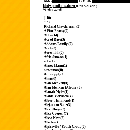
Píseň
Interpret
Noty podle autora
(Don McLean )
Všichni autoři
(110)
?(5)
Richard Clayderman (3)
A Fine Frenzy(0)
Abba(14)
Ace of Base(3)
Addams Family (0)
Adele(3)
Aerosmith(7)
Afric Simone(1)
a-ha(1)
Aimee Mann(1)
aimeeman(0)
Air Supply(3)
Akon(0)
Alan Menken(0)
Alan Menken (Aladin)(0)
Alanah Myles(1)
Alanis Morissete(4)
Albert Hammond(1)
Alejandro Sanz(3)
Alex Ubago(2)
Alice Cooper (7)
Alicia Keys(8)
Alkehol(4)
Alphaville / Youth Group(0)