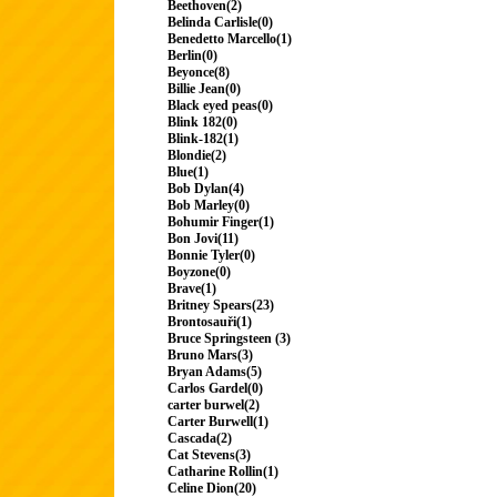
Beethoven(2)
Belinda Carlisle(0)
Benedetto Marcello(1)
Berlin(0)
Beyonce(8)
Billie Jean(0)
Black eyed peas(0)
Blink 182(0)
Blink-182(1)
Blondie(2)
Blue(1)
Bob Dylan(4)
Bob Marley(0)
Bohumir Finger(1)
Bon Jovi(11)
Bonnie Tyler(0)
Boyzone(0)
Brave(1)
Britney Spears(23)
Brontosauři(1)
Bruce Springsteen (3)
Bruno Mars(3)
Bryan Adams(5)
Carlos Gardel(0)
carter burwel(2)
Carter Burwell(1)
Cascada(2)
Cat Stevens(3)
Catharine Rollin(1)
Celine Dion(20)