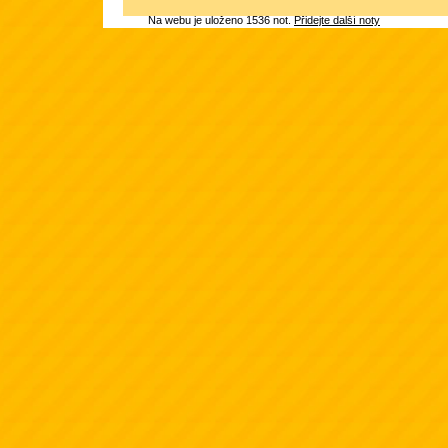
Na webu je uloženo 1536 not.
Přidejte další noty