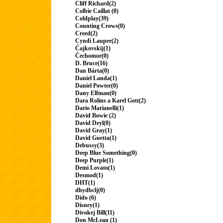
Cliff Richard(2)
Colbie Caillat (0)
Coldplay(39)
Counting Crows(0)
Creed(2)
Cyndi Lauper(2)
Čajkovskij(1)
Čechomor(0)
D. Bruce(16)
Dan Bárta(0)
Daniel Landa(1)
Daniel Powter(0)
Dany Elfman(0)
Dara Rolins a Karel Gott(2)
Dario Marianelli(1)
David Bowie (2)
David Deyl(0)
David Gray(1)
David Guetta(1)
Debussy(3)
Deep Blue Something(0)
Deep Purple(1)
Demi Lovato(1)
Desmod(1)
DHT(1)
dhydbclj(0)
Dido (6)
Disney(1)
Divokej Bill(11)
Don McLean (1)