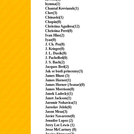
hymna(1)
Chantal Kreviazuk(1)
Cher(3)
Chinaski(1)
Chopin(0)
Christina Aguilera(12)
Christina Perri(0)
Ivan Hlas(2)
Iyaz(0)
J. Ch. Pez(0)
J. Krieger(0)
J. L. Dusík(0)
J. Pachelbel(0)
J. S. Bach(2)
Jacques Brel(2)
Jak se budí princezny(3)
James Blunt (5)
James Horner(1)
James Horner (Avatar)(0)
James Morrison(0)
Janek Ladecký(1)
Janet Jackson(1)
Jaromír Nohavica(1)
Jaroslav Ježek(6)
Jason Mraz(3)
Javier Navarrete(0)
Jennifer Lopez (2)
Jerry Lee Lewis (1)
Jesse McCartney (0)