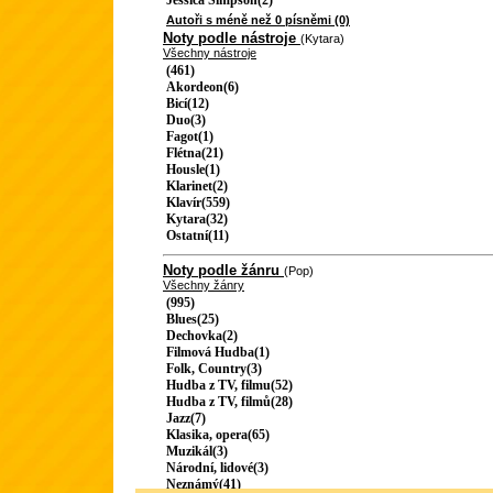
Jessica Simpson(2)
Autoři s méně než 0 písněmi (0)
Noty podle nástroje
(Kytara)
Všechny nástroje
(461)
Akordeon(6)
Bicí(12)
Duo(3)
Fagot(1)
Flétna(21)
Housle(1)
Klarinet(2)
Klavír(559)
Kytara(32)
Ostatní(11)
Noty podle žánru
(Pop)
Všechny žánry
(995)
Blues(25)
Dechovka(2)
Filmová Hudba(1)
Folk, Country(3)
Hudba z TV, filmu(52)
Hudba z TV, filmů(28)
Jazz(7)
Klasika, opera(65)
Muzikál(3)
Národní, lidové(3)
Neznámý(41)