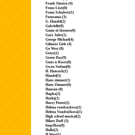
Frank Sinatra (4)
Franz Liszt(0)
Franz Schubert(1)
Futurama (3)
G. Handel(2)
Gabrielle(0)
Game of thrones(0)
Gary Jules(1)
George Michael(4)
Gilmore Girls (4)
Go West (0)
Gotye(1)
Green Day(9)
Guns n Roses(8)
Gwen Stefani(0)
H. Hancock(1)
Händel(3)
Hans zimmer(1)
Hans Zimmer(6)
Hanson (0)
Hapka(2)
Harlej(1)
Harry Potter(2)
Helena vondrackova(1)
Helena Vondráčková(1)
High school musical(2)
Hilary Duff (3)
hngvfhru(0)
Holki(2)
H.West(1)