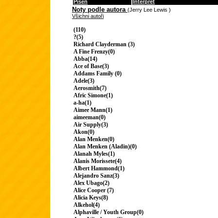
Píseň
Interpret
Noty podle autora
(Jerry Lee Lewis )
Všichni autoři
(110)
?(5)
Richard Clayderman (3)
A Fine Frenzy(0)
Abba(14)
Ace of Base(3)
Addams Family (0)
Adele(3)
Aerosmith(7)
Afric Simone(1)
a-ha(1)
Aimee Mann(1)
aimeeman(0)
Air Supply(3)
Akon(0)
Alan Menken(0)
Alan Menken (Aladin)(0)
Alanah Myles(1)
Alanis Morissete(4)
Albert Hammond(1)
Alejandro Sanz(3)
Alex Ubago(2)
Alice Cooper (7)
Alicia Keys(8)
Alkehol(4)
Alphaville / Youth Group(0)