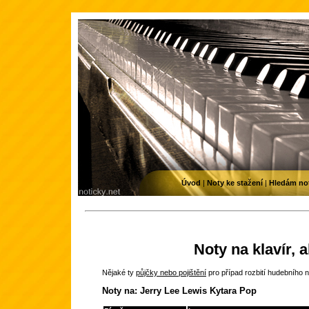
Úvod
|
Noty ke stažení
|
Hledám no
Noty na klavír, 
Nějaké ty
půjčky nebo pojištění
pro případ rozbití hudebního n
Noty na: Jerry Lee Lewis Kytara Pop