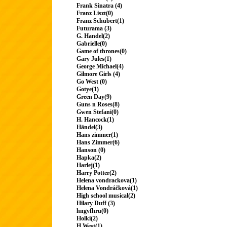
Frank Sinatra (4)
Franz Liszt(0)
Franz Schubert(1)
Futurama (3)
G. Handel(2)
Gabrielle(0)
Game of thrones(0)
Gary Jules(1)
George Michael(4)
Gilmore Girls (4)
Go West (0)
Gotye(1)
Green Day(9)
Guns n Roses(8)
Gwen Stefani(0)
H. Hancock(1)
Händel(3)
Hans zimmer(1)
Hans Zimmer(6)
Hanson (0)
Hapka(2)
Harlej(1)
Harry Potter(2)
Helena vondrackova(1)
Helena Vondráčková(1)
High school musical(2)
Hilary Duff (3)
hngvfhru(0)
Holki(2)
H.West(1)