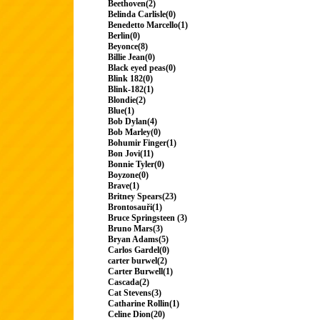
Beethoven(2)
Belinda Carlisle(0)
Benedetto Marcello(1)
Berlin(0)
Beyonce(8)
Billie Jean(0)
Black eyed peas(0)
Blink 182(0)
Blink-182(1)
Blondie(2)
Blue(1)
Bob Dylan(4)
Bob Marley(0)
Bohumir Finger(1)
Bon Jovi(11)
Bonnie Tyler(0)
Boyzone(0)
Brave(1)
Britney Spears(23)
Brontosauři(1)
Bruce Springsteen (3)
Bruno Mars(3)
Bryan Adams(5)
Carlos Gardel(0)
carter burwel(2)
Carter Burwell(1)
Cascada(2)
Cat Stevens(3)
Catharine Rollin(1)
Celine Dion(20)