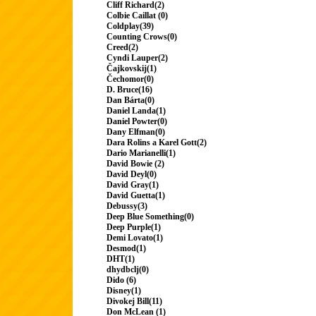
Cliff Richard(2)
Colbie Caillat (0)
Coldplay(39)
Counting Crows(0)
Creed(2)
Cyndi Lauper(2)
Čajkovskij(1)
Čechomor(0)
D. Bruce(16)
Dan Bárta(0)
Daniel Landa(1)
Daniel Powter(0)
Dany Elfman(0)
Dara Rolins a Karel Gott(2)
Dario Marianelli(1)
David Bowie (2)
David Deyl(0)
David Gray(1)
David Guetta(1)
Debussy(3)
Deep Blue Something(0)
Deep Purple(1)
Demi Lovato(1)
Desmod(1)
DHT(1)
dhydbclj(0)
Dido (6)
Disney(1)
Divokej Bill(11)
Don McLean (1)