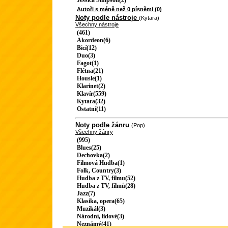
Jessica Simpson(2)
Autoři s méně než 0 písněmi (0)
Noty podle nástroje
(Kytara)
Všechny nástroje
(461)
Akordeon(6)
Bicí(12)
Duo(3)
Fagot(1)
Flétna(21)
Housle(1)
Klarinet(2)
Klavír(559)
Kytara(32)
Ostatní(11)
Noty podle žánru
(Pop)
Všechny žánry
(995)
Blues(25)
Dechovka(2)
Filmová Hudba(1)
Folk, Country(3)
Hudba z TV, filmu(52)
Hudba z TV, filmů(28)
Jazz(7)
Klasika, opera(65)
Muzikál(3)
Národní, lidové(3)
Neznámý(41)