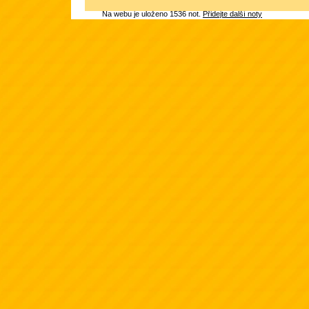
Na webu je uloženo 1536 not.
Přidejte další noty