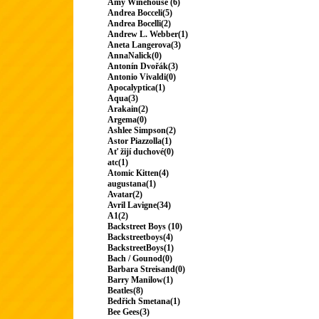
Amy Winehouse (6)
Andrea Bocceli(5)
Andrea Bocelli(2)
Andrew L. Webber(1)
Aneta Langerova(3)
AnnaNalick(0)
Antonín Dvořák(3)
Antonio Vivaldi(0)
Apocalyptica(1)
Aqua(3)
Arakain(2)
Argema(0)
Ashlee Simpson(2)
Astor Piazzolla(1)
Ať žijí duchové(0)
atc(1)
Atomic Kitten(4)
augustana(1)
Avatar(2)
Avril Lavigne(34)
A1(2)
Backstreet Boys (10)
Backstreetboys(4)
BackstreetBoys(1)
Bach / Gounod(0)
Barbara Streisand(0)
Barry Manilow(1)
Beatles(8)
Bedřich Smetana(1)
Bee Gees(3)