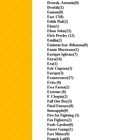
Dvorak, Antonin(0)
Dvořák(1)
Eamon(0)
East 17(0)
Edith Piaf(2)
Elan(1)
Elton John(22)
Elvis Presley (12)
Emilia(2)
Eminem feat. Rihanna(0)
Ennio Morricone(1)
Enrique Iglesias(7)
Enya(14)
Era(1)
Eric Clapton(3)
Europe(3)
Evanescence(27)
Evita (0)
Ewa Farná(2)
Extreme (0)
F. Chopin(2)
Fall Out Boy(3)
Final Fantasy(0)
fioneapple(0)
Five for Fighting (3)
Foo Fighters(2)
Fools Garden(0)
Forest Gump(1)
Fort Minor(0)
Francis Lai(0)