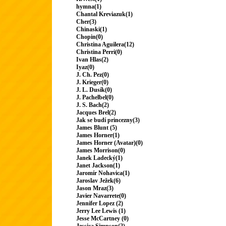
hymna(1)
Chantal Kreviazuk(1)
Cher(3)
Chinaski(1)
Chopin(0)
Christina Aguilera(12)
Christina Perri(0)
Ivan Hlas(2)
Iyaz(0)
J. Ch. Pez(0)
J. Krieger(0)
J. L. Dusík(0)
J. Pachelbel(0)
J. S. Bach(2)
Jacques Brel(2)
Jak se budí princezny(3)
James Blunt (5)
James Horner(1)
James Horner (Avatar)(0)
James Morrison(0)
Janek Ladecký(1)
Janet Jackson(1)
Jaromír Nohavica(1)
Jaroslav Ježek(6)
Jason Mraz(3)
Javier Navarrete(0)
Jennifer Lopez (2)
Jerry Lee Lewis (1)
Jesse McCartney (0)