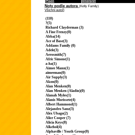
Píseň
Interpret
Noty podle autora
(Kelly Family)
Všichni autoři
(110)
?(5)
Richard Clayderman (3)
A Fine Frenzy(0)
Abba(14)
Ace of Base(3)
Addams Family (0)
Adele(3)
Aerosmith(7)
Afric Simone(1)
a-ha(1)
Aimee Mann(1)
aimeeman(0)
Air Supply(3)
Akon(0)
Alan Menken(0)
Alan Menken (Aladin)(0)
Alanah Myles(1)
Alanis Morissete(4)
Albert Hammond(1)
Alejandro Sanz(3)
Alex Ubago(2)
Alice Cooper (7)
Alicia Keys(8)
Alkehol(4)
Alphaville / Youth Group(0)