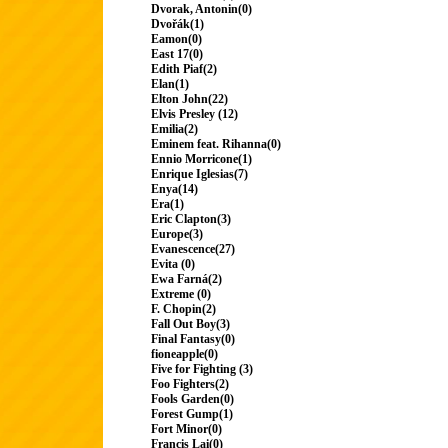
Dvorak, Antonin(0)
Dvořák(1)
Eamon(0)
East 17(0)
Edith Piaf(2)
Elan(1)
Elton John(22)
Elvis Presley (12)
Emilia(2)
Eminem feat. Rihanna(0)
Ennio Morricone(1)
Enrique Iglesias(7)
Enya(14)
Era(1)
Eric Clapton(3)
Europe(3)
Evanescence(27)
Evita (0)
Ewa Farná(2)
Extreme (0)
F. Chopin(2)
Fall Out Boy(3)
Final Fantasy(0)
fioneapple(0)
Five for Fighting (3)
Foo Fighters(2)
Fools Garden(0)
Forest Gump(1)
Fort Minor(0)
Francis Lai(0)