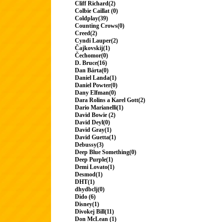
Cliff Richard(2)
Colbie Caillat (0)
Coldplay(39)
Counting Crows(0)
Creed(2)
Cyndi Lauper(2)
Čajkovskij(1)
Čechomor(0)
D. Bruce(16)
Dan Bárta(0)
Daniel Landa(1)
Daniel Powter(0)
Dany Elfman(0)
Dara Rolins a Karel Gott(2)
Dario Marianelli(1)
David Bowie (2)
David Deyl(0)
David Gray(1)
David Guetta(1)
Debussy(3)
Deep Blue Something(0)
Deep Purple(1)
Demi Lovato(1)
Desmod(1)
DHT(1)
dhydbclj(0)
Dido (6)
Disney(1)
Divokej Bill(11)
Don McLean (1)