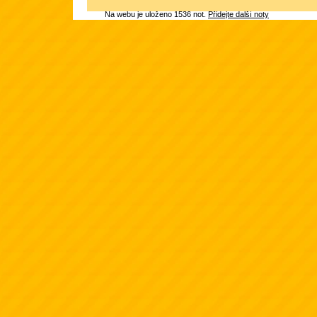
Na webu je uloženo 1536 not.
Přidejte další noty