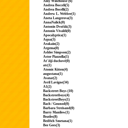
Amy Winehouse (6)
Andrea Bocceli(5)
Andrea Bocelli(2)
Andrew L. Webber(1)
Aneta Langerova(3)
AnnaNalick(0)
Antonín Dvořák(3)
Antonio Vivaldi(0)
Apocalyptica(1)
Aqua(3)
Arakain(2)
Argema(0)
Ashlee Simpson(2)
Astor Piazzolla(1)
Ať žijí duchové(0)
atc(1)
Atomic Kitten(4)
augustana(1)
Avatar(2)
Avril Lavigne(34)
A1(2)
Backstreet Boys (10)
Backstreetboys(4)
BackstreetBoys(1)
Bach / Gounod(0)
Barbara Streisand(0)
Barry Manilow(1)
Beatles(8)
Bedřich Smetana(1)
Bee Gees(3)