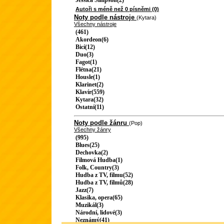
Jessica Simpson(2)
Autoři s méně než 0 písněmi (0)
Noty podle nástroje
(Kytara)
Všechny nástroje
(461)
Akordeon(6)
Bicí(12)
Duo(3)
Fagot(1)
Flétna(21)
Housle(1)
Klarinet(2)
Klavír(559)
Kytara(32)
Ostatní(11)
Noty podle žánru
(Pop)
Všechny žánry
(995)
Blues(25)
Dechovka(2)
Filmová Hudba(1)
Folk, Country(3)
Hudba z TV, filmu(52)
Hudba z TV, filmů(28)
Jazz(7)
Klasika, opera(65)
Muzikál(3)
Národní, lidové(3)
Neznámý(41)