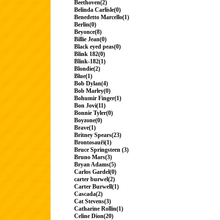
Beethoven(2)
Belinda Carlisle(0)
Benedetto Marcello(1)
Berlin(0)
Beyonce(8)
Billie Jean(0)
Black eyed peas(0)
Blink 182(0)
Blink-182(1)
Blondie(2)
Blue(1)
Bob Dylan(4)
Bob Marley(0)
Bohumir Finger(1)
Bon Jovi(11)
Bonnie Tyler(0)
Boyzone(0)
Brave(1)
Britney Spears(23)
Brontosauři(1)
Bruce Springsteen (3)
Bruno Mars(3)
Bryan Adams(5)
Carlos Gardel(0)
carter burwel(2)
Carter Burwell(1)
Cascada(2)
Cat Stevens(3)
Catharine Rollin(1)
Celine Dion(20)