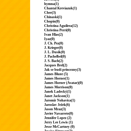
hymna(1)
Chantal Kreviazuk(1)
Cher(3)
Chinaski(1)
Chopin(0)
Christina Aguilera(12)
Christina Perri(0)
Ivan Hlas(2)
Iyaz(0)
J. Ch. Pez(0)
J. Krieger(0)
J. L. Dusík(0)
J. Pachelbel(0)
J. S. Bach(2)
Jacques Brel(2)
Jak se budí princezny(3)
James Blunt (5)
James Horner(1)
James Horner (Avatar)(0)
James Morrison(0)
Janek Ladecký(1)
Janet Jackson(1)
Jaromír Nohavica(1)
Jaroslav Ježek(6)
Jason Mraz(3)
Javier Navarrete(0)
Jennifer Lopez (2)
Jerry Lee Lewis (1)
Jesse McCartney (0)