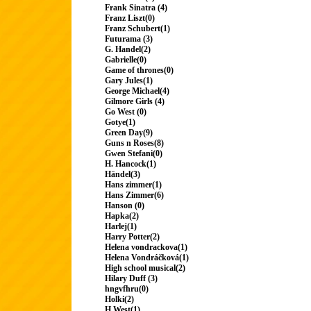
Frank Sinatra (4)
Franz Liszt(0)
Franz Schubert(1)
Futurama (3)
G. Handel(2)
Gabrielle(0)
Game of thrones(0)
Gary Jules(1)
George Michael(4)
Gilmore Girls (4)
Go West (0)
Gotye(1)
Green Day(9)
Guns n Roses(8)
Gwen Stefani(0)
H. Hancock(1)
Händel(3)
Hans zimmer(1)
Hans Zimmer(6)
Hanson (0)
Hapka(2)
Harlej(1)
Harry Potter(2)
Helena vondrackova(1)
Helena Vondráčková(1)
High school musical(2)
Hilary Duff (3)
hngvfhru(0)
Holki(2)
H.West(1)