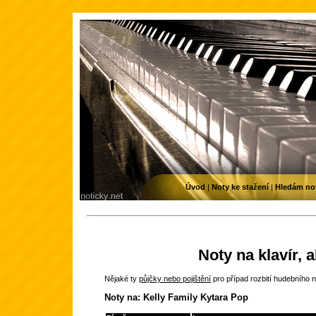
Úvod
|
Noty ke stažení
|
Hledám no
Noty na klavír, 
Nějaké ty
půjčky nebo pojištění
pro případ rozbití hudebního n
Noty na: Kelly Family Kytara Pop