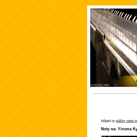
Nějaké ty
půjčky nebo po
Noty na: Yiruma Ky