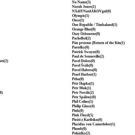
No Name(3)
Norah Jones(1)
NXdiYNatdAKOVgaf(0)
Olympic(1)
Once(1)
One Republic / Timbaland(1)
Orange Blue(0)
Ozzy Osbourne(0)
Pachelbel(2)
Pán prstenu (Return of the Kin(1)
Pastelky(0)
Patrick Swayze(0)
Paul de Senneville(2)
ott(2)
Pavel Dobes(0)
Pavel Šváb(0)
Pavol Habera(0)
Pearl Harbor(1)
Peha(0)
Petr Hapka(1)
Petr Muk(1)
0)
Petr Novák(2)
Petr Spálený(0)
Phil Colins(1)
Philip Glass(4)
Pink(0)
Pink Floyd(5)
Piráti z Karibiku(0)
Placidus von Camerloher(1)
Plumb(0)
Pohádky(2)