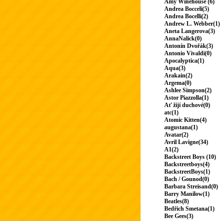
Amy Winehouse (6)
Andrea Bocceli(5)
Andrea Bocelli(2)
Andrew L. Webber(1)
Aneta Langerova(3)
AnnaNalick(0)
Antonín Dvořák(3)
Antonio Vivaldi(0)
Apocalyptica(1)
Aqua(3)
Arakain(2)
Argema(0)
Ashlee Simpson(2)
Astor Piazzolla(1)
Ať žijí duchové(0)
atc(1)
Atomic Kitten(4)
augustana(1)
Avatar(2)
Avril Lavigne(34)
A1(2)
Backstreet Boys (10)
Backstreetboys(4)
BackstreetBoys(1)
Bach / Gounod(0)
Barbara Streisand(0)
Barry Manilow(1)
Beatles(8)
Bedřich Smetana(1)
Bee Gees(3)