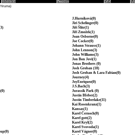
Interpret
Nástroj
Styl
Up
(Yiruma)
J.Hurníková(0)
Jiri Schelinger(0)
3)
Jiří Šlitr(1)
Jiří Zmožek(1)
Joan Osborne(0)
Joe Cocker(0)
Johann Strauss(1)
John Lennon(3)
John Williams(3)
Jon Bon Jovi(1)
Jonas Brothers (0)
Josh Groban (18)
Josh Groban & Lara Fabian(0)
Journey(4)
JoyEnriquez(0)
J.S.Bach(3)
(0)
Jurassik Park (0)
Justin BIeber(2)
Justin Timberlake(11)
Kai Rosenkranz(1)
Kansas(1)
Karel Černoch(0)
Karel gott(2)
Karel Kryl(2)
Karel Svovoda(1)
oup(0)
Karel Vágner(0)