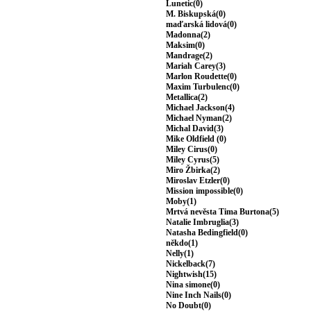
Lunetic(0)
M. Biskupská(0)
maďarská lidová(0)
Madonna(2)
Maksim(0)
Mandrage(2)
Mariah Carey(3)
Marlon Roudette(0)
Maxim Turbulenc(0)
Metallica(2)
Michael Jackson(4)
Michael Nyman(2)
Michal David(3)
Mike Oldfield (0)
Miley Cirus(0)
Miley Cyrus(5)
Miro Žbirka(2)
Miroslav Etzler(0)
Mission impossible(0)
Moby(1)
Mrtvá nevěsta Tima Burtona(5)
Natalie Imbruglia(3)
Natasha Bedingfield(0)
někdo(1)
Nelly(1)
Nickelback(7)
Nightwish(15)
Nina simone(0)
Nine Inch Nails(0)
No Doubt(0)