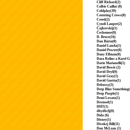
Cliff Richard(2)
Colbie Caillat (0)
Coldplay(39)
Counting Crows(0)
Creed(2)
Cyndi Lauper(2)
Čajkovskij(1)
Čechomor(0)
D. Bruce(16)
Dan Bárta(0)
Daniel Landa(1)
Daniel Powter(0)
Dany Elfman(0)
Dara Rolins a Karel G
Dario Marianelli(1)
David Bowie (2)
David Deyl(0)
David Gray(1)
David Guetta(1)
Debussy(3)
Deep Blue Something(
Deep Purple(1)
Demi Lovato(1)
Desmod(1)
DHT(1)
dhydbclj(0)
Dido (6)
Disney(1)
Divokej Bill(11)
Don McLean (1)