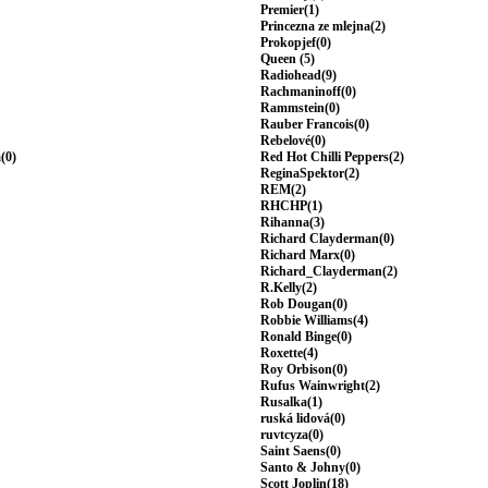
Premier(1)
Princezna ze mlejna(2)
Prokopjef(0)
Queen (5)
Radiohead(9)
Rachmaninoff(0)
Rammstein(0)
Rauber Francois(0)
Rebelové(0)
(0)
Red Hot Chilli Peppers(2)
ReginaSpektor(2)
REM(2)
RHCHP(1)
Rihanna(3)
Richard Clayderman(0)
Richard Marx(0)
Richard_Clayderman(2)
R.Kelly(2)
Rob Dougan(0)
Robbie Williams(4)
Ronald Binge(0)
Roxette(4)
Roy Orbison(0)
Rufus Wainwright(2)
Rusalka(1)
ruská lidová(0)
ruvtcyza(0)
Saint Saens(0)
Santo & Johny(0)
Scott Joplin(18)