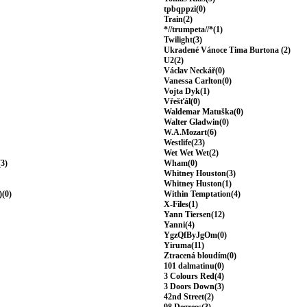
tpbqppzi(0)
Train(2)
*//trumpeta//*(1)
Twilight(3)
Ukradené Vánoce Tima Burtona (2)
U2(2)
Václav Neckář(0)
Vanessa Carlton(0)
Vojta Dyk(1)
Vřešťál(0)
Waldemar Matuška(0)
Walter Gladwin(0)
W.A.Mozart(6)
Westlife(23)
Wet Wet Wet(2)
(3)
Wham(0)
Whitney Houston(3)
Whitney Huston(1)
)(0)
Within Temptation(4)
X-Files(1)
Yann Tiersen(12)
Yanni(4)
YgzQfByJgOm(0)
Yiruma(11)
Ztracená bloudím(0)
101 dalmatinu(0)
3 Colours Red(4)
3 Doors Down(3)
42nd Street(2)