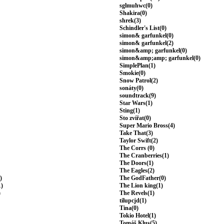
sglmuhwc(0)
Shakira(0)
shrek(3)
Schindler's List(0)
simon& garfunkel(0)
simon& garfunkel(2)
simon&amp; garfunkel(0)
simon&amp;amp; garfunkel(0)
SimplePlan(1)
Smokie(0)
Snow Patrol(2)
sonáty(0)
soundtrack(9)
Star Wars(1)
Sting(1)
Sto zvířat(0)
Super Mario Bross(4)
Take That(3)
Taylor Swift(2)
The Corrs (0)
The Cranberries(1)
The Doors(1)
The Eagles(2)
)
The GodFather(0)
1)
The Lion king(1)
)
The Revels(1)
tilupcjd(1)
Tina(0)
Tokio Hotel(1)
Tomáš Klus(5)