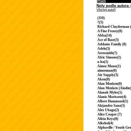
Píseň
Noty podle autora
Všichni autoři
(110)
?(5)
Richard Clayderman (
A Fine Frenzy(0)
Abba(14)
Ace of Base(3)
Addams Family (0)
Adele(3)
Aerosmith(7)
Afric Simone(1)
a-ha(1)
Aimee Mann(1)
aimeeman(0)
Air Supply(3)
Akon(0)
Alan Menken(0)
Alan Menken (Aladin)
Alanah Myles(1)
Alanis Morissete(4)
Albert Hammond(1)
Alejandro Sanz(3)
Alex Ubago(2)
Alice Cooper (7)
Alicia Keys(8)
Alkehol(4)
Alphaville / Youth Gr