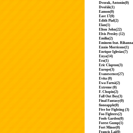
Dvorak, Antonin(0)
Dvořák(1)
Eamon(0)
East 17(0)
Edith Piaf(2)
Elan(1)
Elton John(22)
Elvis Presley (12)
Emilia(2)
Eminem feat. Rihanna
Ennio Morricone(1)
Enrique Iglesias(7)
Enya(14)
Era(1)
Eric Clapton(3)
Europe(3)
Evanescence(27)
Evita (0)
Ewa Farná(2)
Extreme (0)
F. Chopin(2)
Fall Out Boy(3)
Final Fantasy(0)
fioneapple(0)
Five for Fighting (3)
Foo Fighters(2)
Fools Garden(0)
Forest Gump(1)
Fort Minor(0)
Francis Lai(0)