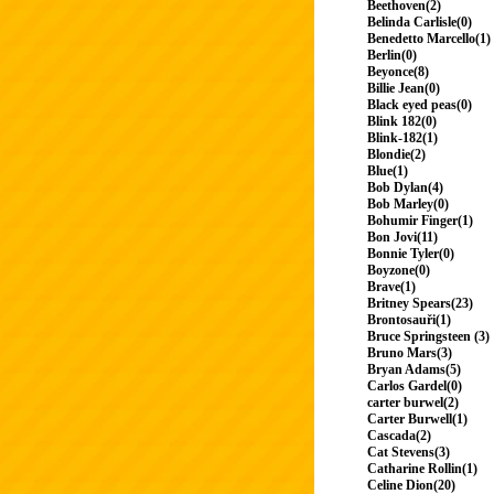
Beethoven(2)
Belinda Carlisle(0)
Benedetto Marcello(1)
Berlin(0)
Beyonce(8)
Billie Jean(0)
Black eyed peas(0)
Blink 182(0)
Blink-182(1)
Blondie(2)
Blue(1)
Bob Dylan(4)
Bob Marley(0)
Bohumir Finger(1)
Bon Jovi(11)
Bonnie Tyler(0)
Boyzone(0)
Brave(1)
Britney Spears(23)
Brontosauři(1)
Bruce Springsteen (3)
Bruno Mars(3)
Bryan Adams(5)
Carlos Gardel(0)
carter burwel(2)
Carter Burwell(1)
Cascada(2)
Cat Stevens(3)
Catharine Rollin(1)
Celine Dion(20)