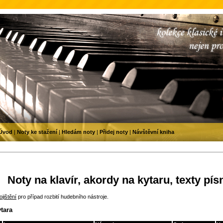
Úvod
|
Noty ke stažení
|
Hledám noty
|
Přidej noty
|
Návštěvní kniha
Noty na klavír, akordy na kytaru, texty pís
jištění
pro případ rozbití hudebního nástroje.
tara