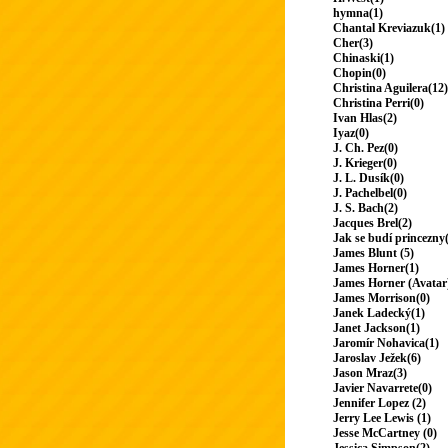
hymna(1)
Chantal Kreviazuk(1)
Cher(3)
Chinaski(1)
Chopin(0)
Christina Aguilera(12)
Christina Perri(0)
Ivan Hlas(2)
Iyaz(0)
J. Ch. Pez(0)
J. Krieger(0)
J. L. Dusík(0)
J. Pachelbel(0)
J. S. Bach(2)
Jacques Brel(2)
Jak se budí princezny
James Blunt (5)
James Horner(1)
James Horner (Avatar
James Morrison(0)
Janek Ladecký(1)
Janet Jackson(1)
Jaromír Nohavica(1)
Jaroslav Ježek(6)
Jason Mraz(3)
Javier Navarrete(0)
Jennifer Lopez (2)
Jerry Lee Lewis (1)
Jesse McCartney (0)