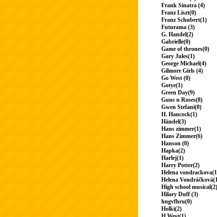
Frank Sinatra (4)
Franz Liszt(0)
Franz Schubert(1)
Futurama (3)
G. Handel(2)
Gabrielle(0)
Game of thrones(0)
Gary Jules(1)
George Michael(4)
Gilmore Girls (4)
Go West (0)
Gotye(1)
Green Day(9)
Guns n Roses(8)
Gwen Stefani(0)
H. Hancock(1)
Händel(3)
Hans zimmer(1)
Hans Zimmer(6)
Hanson (0)
Hapka(2)
Harlej(1)
Harry Potter(2)
Helena vondrackova(1
Helena Vondráčková(
High school musical(2
Hilary Duff (3)
hngvfhru(0)
Holki(2)
H.West(1)