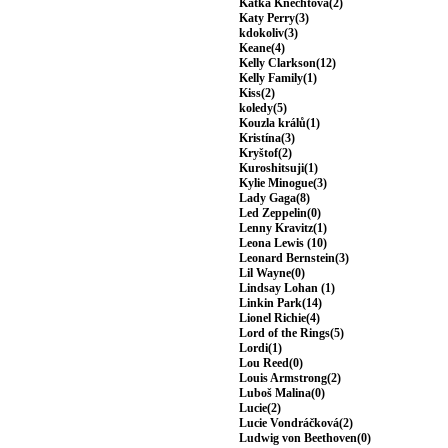
Katka Knechtová(2)
Katy Perry(3)
kdokoliv(3)
Keane(4)
Kelly Clarkson(12)
Kelly Family(1)
Kiss(2)
koledy(5)
Kouzla králů(1)
Kristína(3)
Kryštof(2)
Kuroshitsuji(1)
Kylie Minogue(3)
Lady Gaga(8)
Led Zeppelin(0)
Lenny Kravitz(1)
Leona Lewis (10)
Leonard Bernstein(3)
Lil Wayne(0)
Lindsay Lohan (1)
Linkin Park(14)
Lionel Richie(4)
Lord of the Rings(5)
Lordi(1)
Lou Reed(0)
Louis Armstrong(2)
Luboš Malina(0)
Lucie(2)
Lucie Vondráčková(2)
Ludwig von Beethoven(0)