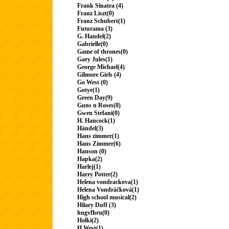
Frank Sinatra (4)
Franz Liszt(0)
Franz Schubert(1)
Futurama (3)
G. Handel(2)
Gabrielle(0)
Game of thrones(0)
Gary Jules(1)
George Michael(4)
Gilmore Girls (4)
Go West (0)
Gotye(1)
Green Day(9)
Guns n Roses(8)
Gwen Stefani(0)
H. Hancock(1)
Händel(3)
Hans zimmer(1)
Hans Zimmer(6)
Hanson (0)
Hapka(2)
Harlej(1)
Harry Potter(2)
Helena vondrackova(1)
Helena Vondráčková(1)
High school musical(2)
Hilary Duff (3)
hngvfhru(0)
Holki(2)
H.West(1)