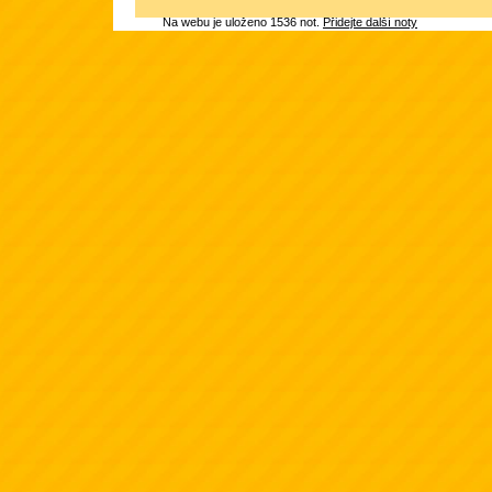
Na webu je uloženo 1536 not.
Přidejte další noty