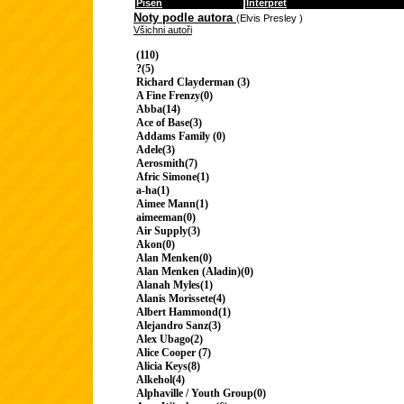
Píseň
Interpret
Noty podle autora
(Elvis Presley )
Všichni autoři
(110)
?(5)
Richard Clayderman (3)
A Fine Frenzy(0)
Abba(14)
Ace of Base(3)
Addams Family (0)
Adele(3)
Aerosmith(7)
Afric Simone(1)
a-ha(1)
Aimee Mann(1)
aimeeman(0)
Air Supply(3)
Akon(0)
Alan Menken(0)
Alan Menken (Aladin)(0)
Alanah Myles(1)
Alanis Morissete(4)
Albert Hammond(1)
Alejandro Sanz(3)
Alex Ubago(2)
Alice Cooper (7)
Alicia Keys(8)
Alkehol(4)
Alphaville / Youth Group(0)