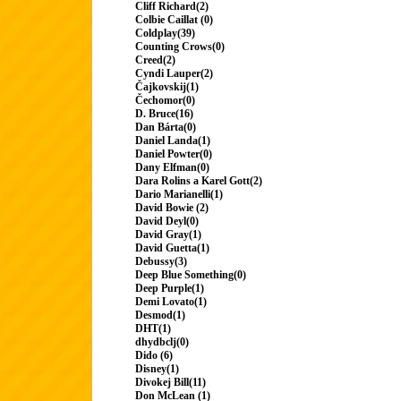
Cliff Richard(2)
Colbie Caillat (0)
Coldplay(39)
Counting Crows(0)
Creed(2)
Cyndi Lauper(2)
Čajkovskij(1)
Čechomor(0)
D. Bruce(16)
Dan Bárta(0)
Daniel Landa(1)
Daniel Powter(0)
Dany Elfman(0)
Dara Rolins a Karel Gott(2)
Dario Marianelli(1)
David Bowie (2)
David Deyl(0)
David Gray(1)
David Guetta(1)
Debussy(3)
Deep Blue Something(0)
Deep Purple(1)
Demi Lovato(1)
Desmod(1)
DHT(1)
dhydbclj(0)
Dido (6)
Disney(1)
Divokej Bill(11)
Don McLean (1)