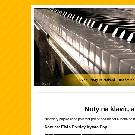
Úvod
|
Noty ke stažení
|
Hledám no
Noty na klavír, 
Nějaké ty
půjčky nebo pojištění
pro případ rozbití hudebního n
Noty na: Elvis Presley Kytara Pop