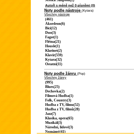
Jessica Simpson(2)
Autoři s méně než 0 písněmi (0)
Noty podle nástroje
(Kytara)
Všechny nástroje
(461)
Akordeon(6)
Bicí(12)
Duo(3)
Fagot(1)
Flétna(21)
Housle(1)
Klarinet(2)
Klavír(559)
Kytara(32)
Ostatní(11)
Noty podle žánru
(Pop)
Všechny žánry
(995)
Blues(25)
Dechovka(2)
Filmová Hudba(1)
Folk, Country(3)
Hudba z TV, filmu(52)
Hudba z TV, filmů(28)
Jazz(7)
Klasika, opera(65)
Muzikál(3)
Národní, lidové(3)
Neznámý(41)