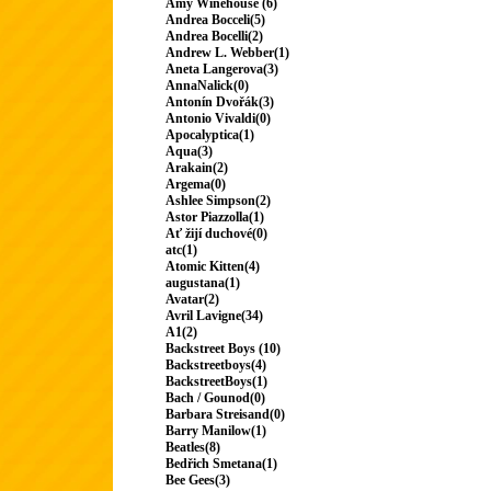
Amy Winehouse (6)
Andrea Bocceli(5)
Andrea Bocelli(2)
Andrew L. Webber(1)
Aneta Langerova(3)
AnnaNalick(0)
Antonín Dvořák(3)
Antonio Vivaldi(0)
Apocalyptica(1)
Aqua(3)
Arakain(2)
Argema(0)
Ashlee Simpson(2)
Astor Piazzolla(1)
Ať žijí duchové(0)
atc(1)
Atomic Kitten(4)
augustana(1)
Avatar(2)
Avril Lavigne(34)
A1(2)
Backstreet Boys (10)
Backstreetboys(4)
BackstreetBoys(1)
Bach / Gounod(0)
Barbara Streisand(0)
Barry Manilow(1)
Beatles(8)
Bedřich Smetana(1)
Bee Gees(3)