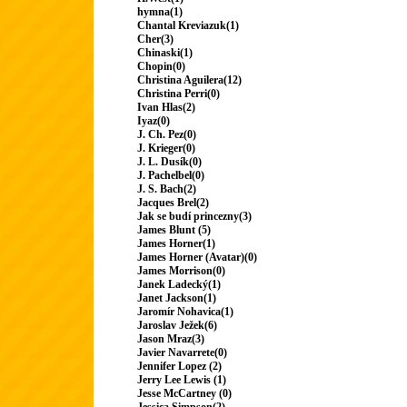
hymna(1)
Chantal Kreviazuk(1)
Cher(3)
Chinaski(1)
Chopin(0)
Christina Aguilera(12)
Christina Perri(0)
Ivan Hlas(2)
Iyaz(0)
J. Ch. Pez(0)
J. Krieger(0)
J. L. Dusík(0)
J. Pachelbel(0)
J. S. Bach(2)
Jacques Brel(2)
Jak se budí princezny(3)
James Blunt (5)
James Horner(1)
James Horner (Avatar)(0)
James Morrison(0)
Janek Ladecký(1)
Janet Jackson(1)
Jaromír Nohavica(1)
Jaroslav Ježek(6)
Jason Mraz(3)
Javier Navarrete(0)
Jennifer Lopez (2)
Jerry Lee Lewis (1)
Jesse McCartney (0)