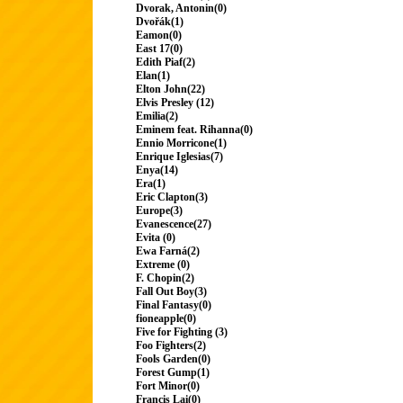
Dvorak, Antonin(0)
Dvořák(1)
Eamon(0)
East 17(0)
Edith Piaf(2)
Elan(1)
Elton John(22)
Elvis Presley (12)
Emilia(2)
Eminem feat. Rihanna(0)
Ennio Morricone(1)
Enrique Iglesias(7)
Enya(14)
Era(1)
Eric Clapton(3)
Europe(3)
Evanescence(27)
Evita (0)
Ewa Farná(2)
Extreme (0)
F. Chopin(2)
Fall Out Boy(3)
Final Fantasy(0)
fioneapple(0)
Five for Fighting (3)
Foo Fighters(2)
Fools Garden(0)
Forest Gump(1)
Fort Minor(0)
Francis Lai(0)