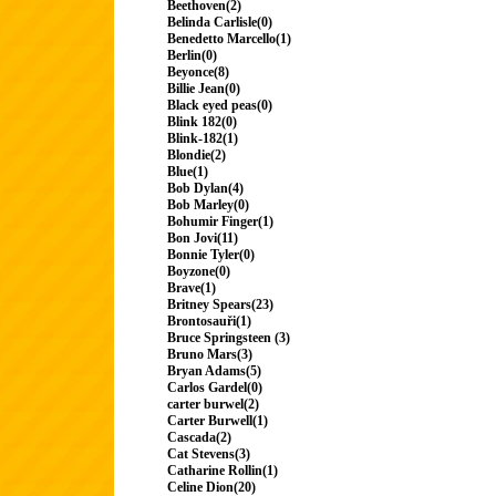
Beethoven(2)
Belinda Carlisle(0)
Benedetto Marcello(1)
Berlin(0)
Beyonce(8)
Billie Jean(0)
Black eyed peas(0)
Blink 182(0)
Blink-182(1)
Blondie(2)
Blue(1)
Bob Dylan(4)
Bob Marley(0)
Bohumir Finger(1)
Bon Jovi(11)
Bonnie Tyler(0)
Boyzone(0)
Brave(1)
Britney Spears(23)
Brontosauři(1)
Bruce Springsteen (3)
Bruno Mars(3)
Bryan Adams(5)
Carlos Gardel(0)
carter burwel(2)
Carter Burwell(1)
Cascada(2)
Cat Stevens(3)
Catharine Rollin(1)
Celine Dion(20)