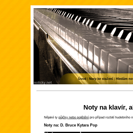
Úvod
|
Noty ke stažení
|
Hledám no
Noty na klavír, 
Nějaké ty
půjčky nebo pojištění
pro případ rozbití hudebního n
Noty na: D. Bruce Kytara Pop