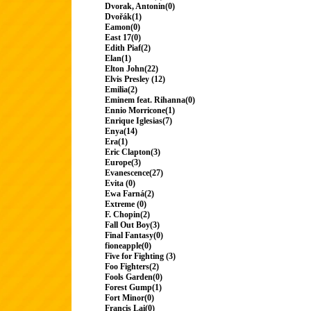
Dvorak, Antonin(0)
Dvořák(1)
Eamon(0)
East 17(0)
Edith Piaf(2)
Elan(1)
Elton John(22)
Elvis Presley (12)
Emilia(2)
Eminem feat. Rihanna(0)
Ennio Morricone(1)
Enrique Iglesias(7)
Enya(14)
Era(1)
Eric Clapton(3)
Europe(3)
Evanescence(27)
Evita (0)
Ewa Farná(2)
Extreme (0)
F. Chopin(2)
Fall Out Boy(3)
Final Fantasy(0)
fioneapple(0)
Five for Fighting (3)
Foo Fighters(2)
Fools Garden(0)
Forest Gump(1)
Fort Minor(0)
Francis Lai(0)