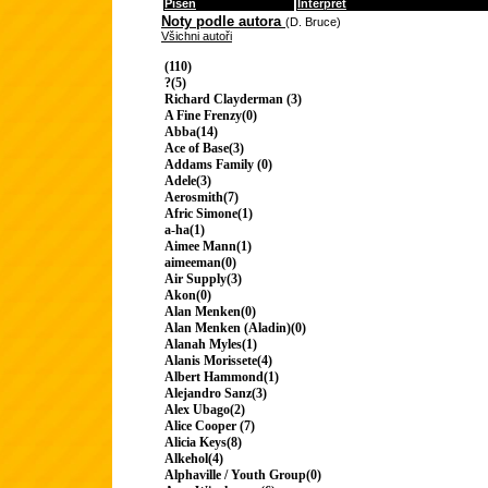
Píseň
Interpret
Noty podle autora
(D. Bruce)
Všichni autoři
(110)
?(5)
Richard Clayderman (3)
A Fine Frenzy(0)
Abba(14)
Ace of Base(3)
Addams Family (0)
Adele(3)
Aerosmith(7)
Afric Simone(1)
a-ha(1)
Aimee Mann(1)
aimeeman(0)
Air Supply(3)
Akon(0)
Alan Menken(0)
Alan Menken (Aladin)(0)
Alanah Myles(1)
Alanis Morissete(4)
Albert Hammond(1)
Alejandro Sanz(3)
Alex Ubago(2)
Alice Cooper (7)
Alicia Keys(8)
Alkehol(4)
Alphaville / Youth Group(0)