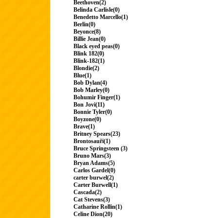
Beethoven(2)
Belinda Carlisle(0)
Benedetto Marcello(1)
Berlin(0)
Beyonce(8)
Billie Jean(0)
Black eyed peas(0)
Blink 182(0)
Blink-182(1)
Blondie(2)
Blue(1)
Bob Dylan(4)
Bob Marley(0)
Bohumir Finger(1)
Bon Jovi(11)
Bonnie Tyler(0)
Boyzone(0)
Brave(1)
Britney Spears(23)
Brontosauři(1)
Bruce Springsteen (3)
Bruno Mars(3)
Bryan Adams(5)
Carlos Gardel(0)
carter burwel(2)
Carter Burwell(1)
Cascada(2)
Cat Stevens(3)
Catharine Rollin(1)
Celine Dion(20)