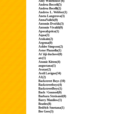
Amy Winehouse (6)
Andrea Bocceli(5)
Andrea Bocelli(2)
Andrew L. Webber(1)
Aneta Langerova(3)
AnnaNalick(0)
Antonín Dvořák(3)
Antonio Vivaldi(0)
Apocalyptica(1)
Aqua(3)
Arakain(2)
Argema(0)
Ashlee Simpson(2)
Astor Piazzolla(1)
Ať žijí duchové(0)
atc(1)
Atomic Kitten(4)
augustana(1)
Avatar(2)
Avril Lavigne(34)
A1(2)
Backstreet Boys (10)
Backstreetboys(4)
BackstreetBoys(1)
Bach / Gounod(0)
Barbara Streisand(0)
Barry Manilow(1)
Beatles(8)
Bedřich Smetana(1)
Bee Gees(3)