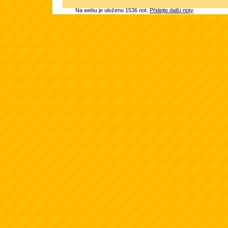
Na webu je uloženo 1536 not.
Přidejte další noty