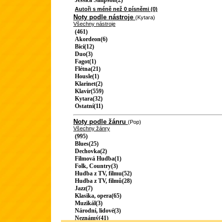
Jessica Simpson(2)
Autoři s méně než 0 písněmi (0)
Noty podle nástroje
(Kytara)
Všechny nástroje
(461)
Akordeon(6)
Bicí(12)
Duo(3)
Fagot(1)
Flétna(21)
Housle(1)
Klarinet(2)
Klavír(559)
Kytara(32)
Ostatní(11)
Noty podle žánru
(Pop)
Všechny žánry
(995)
Blues(25)
Dechovka(2)
Filmová Hudba(1)
Folk, Country(3)
Hudba z TV, filmu(52)
Hudba z TV, filmů(28)
Jazz(7)
Klasika, opera(65)
Muzikál(3)
Národní, lidové(3)
Neznámý(41)