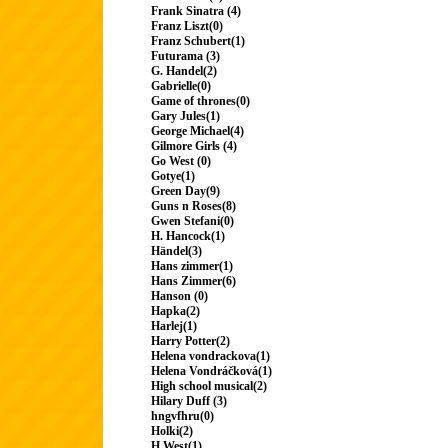
Frank Sinatra (4)
Franz Liszt(0)
Franz Schubert(1)
Futurama (3)
G. Handel(2)
Gabrielle(0)
Game of thrones(0)
Gary Jules(1)
George Michael(4)
Gilmore Girls (4)
Go West (0)
Gotye(1)
Green Day(9)
Guns n Roses(8)
Gwen Stefani(0)
H. Hancock(1)
Händel(3)
Hans zimmer(1)
Hans Zimmer(6)
Hanson (0)
Hapka(2)
Harlej(1)
Harry Potter(2)
Helena vondrackova(1)
Helena Vondráčková(1)
High school musical(2)
Hilary Duff (3)
hngvfhru(0)
Holki(2)
H.West(1)