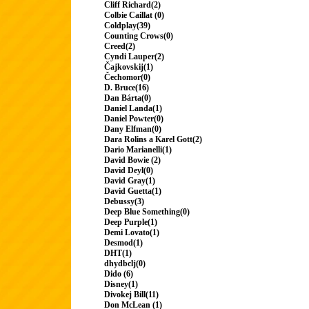
Cliff Richard(2)
Colbie Caillat (0)
Coldplay(39)
Counting Crows(0)
Creed(2)
Cyndi Lauper(2)
Čajkovskij(1)
Čechomor(0)
D. Bruce(16)
Dan Bárta(0)
Daniel Landa(1)
Daniel Powter(0)
Dany Elfman(0)
Dara Rolins a Karel Gott(2)
Dario Marianelli(1)
David Bowie (2)
David Deyl(0)
David Gray(1)
David Guetta(1)
Debussy(3)
Deep Blue Something(0)
Deep Purple(1)
Demi Lovato(1)
Desmod(1)
DHT(1)
dhydbclj(0)
Dido (6)
Disney(1)
Divokej Bill(11)
Don McLean (1)