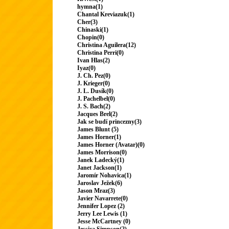
hymna(1)
Chantal Kreviazuk(1)
Cher(3)
Chinaski(1)
Chopin(0)
Christina Aguilera(12)
Christina Perri(0)
Ivan Hlas(2)
Iyaz(0)
J. Ch. Pez(0)
J. Krieger(0)
J. L. Dusík(0)
J. Pachelbel(0)
J. S. Bach(2)
Jacques Brel(2)
Jak se budí princezny(3)
James Blunt (5)
James Horner(1)
James Horner (Avatar)(0)
James Morrison(0)
Janek Ladecký(1)
Janet Jackson(1)
Jaromír Nohavica(1)
Jaroslav Ježek(6)
Jason Mraz(3)
Javier Navarrete(0)
Jennifer Lopez (2)
Jerry Lee Lewis (1)
Jesse McCartney (0)