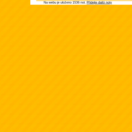
Na webu je uloženo 1536 not.
Přidejte další noty