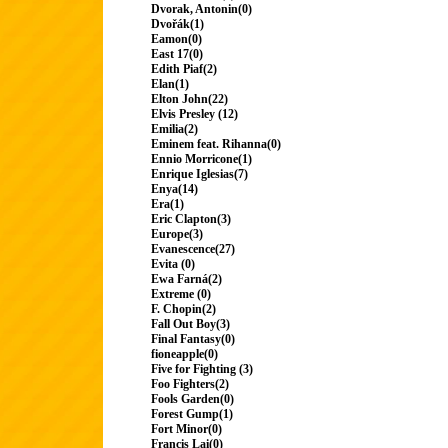
Dvorak, Antonin(0)
Dvořák(1)
Eamon(0)
East 17(0)
Edith Piaf(2)
Elan(1)
Elton John(22)
Elvis Presley (12)
Emilia(2)
Eminem feat. Rihanna(0)
Ennio Morricone(1)
Enrique Iglesias(7)
Enya(14)
Era(1)
Eric Clapton(3)
Europe(3)
Evanescence(27)
Evita (0)
Ewa Farná(2)
Extreme (0)
F. Chopin(2)
Fall Out Boy(3)
Final Fantasy(0)
fioneapple(0)
Five for Fighting (3)
Foo Fighters(2)
Fools Garden(0)
Forest Gump(1)
Fort Minor(0)
Francis Lai(0)