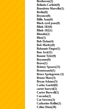
Beethoven(2)
Belinda Carlisle(0)
Benedetto Marcello(1)
Berlin(0)
Beyonce(8)
Billie Jean(0)
Black eyed peas(0)
Blink 182(0)
Blink-182(1)
Blondie(2)
Blue(1)
Bob Dylan(4)
Bob Marley(0)
Bohumir Finger(1)
Bon Jovi(11)
Bonnie Tyler(0)
Boyzone(0)
Brave(1)
Britney Spears(23)
Brontosauři(1)
Bruce Springsteen (3)
Bruno Mars(3)
Bryan Adams(5)
Carlos Gardel(0)
carter burwel(2)
Carter Burwell(1)
Cascada(2)
Cat Stevens(3)
Catharine Rollin(1)
Celine Dion(20)