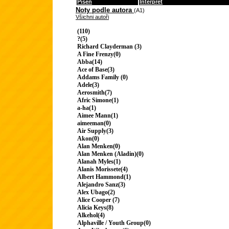
Píseň
Interpret
Noty podle autora
(A1)
Všichni autoři
(110)
?(5)
Richard Clayderman (3)
A Fine Frenzy(0)
Abba(14)
Ace of Base(3)
Addams Family (0)
Adele(3)
Aerosmith(7)
Afric Simone(1)
a-ha(1)
Aimee Mann(1)
aimeeman(0)
Air Supply(3)
Akon(0)
Alan Menken(0)
Alan Menken (Aladin)(0)
Alanah Myles(1)
Alanis Morissete(4)
Albert Hammond(1)
Alejandro Sanz(3)
Alex Ubago(2)
Alice Cooper (7)
Alicia Keys(8)
Alkehol(4)
Alphaville / Youth Group(0)