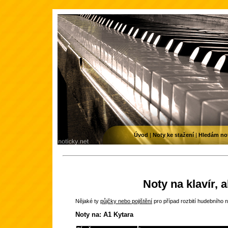
Úvod
|
Noty ke stažení
|
Hledám no
Noty na klavír, 
Nějaké ty
půjčky nebo pojištění
pro případ rozbití hudebního n
Noty na: A1 Kytara