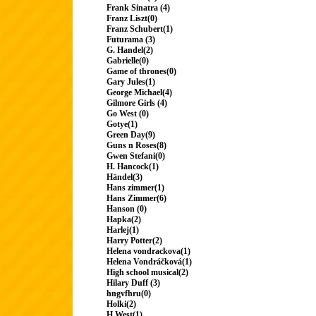
Frank Sinatra (4)
Franz Liszt(0)
Franz Schubert(1)
Futurama (3)
G. Handel(2)
Gabrielle(0)
Game of thrones(0)
Gary Jules(1)
George Michael(4)
Gilmore Girls (4)
Go West (0)
Gotye(1)
Green Day(9)
Guns n Roses(8)
Gwen Stefani(0)
H. Hancock(1)
Händel(3)
Hans zimmer(1)
Hans Zimmer(6)
Hanson (0)
Hapka(2)
Harlej(1)
Harry Potter(2)
Helena vondrackova(1)
Helena Vondráčková(1)
High school musical(2)
Hilary Duff (3)
hngvfhru(0)
Holki(2)
H.West(1)