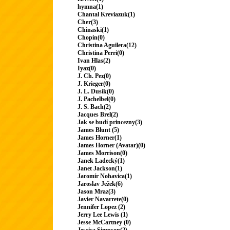
hymna(1)
Chantal Kreviazuk(1)
Cher(3)
Chinaski(1)
Chopin(0)
Christina Aguilera(12)
Christina Perri(0)
Ivan Hlas(2)
Iyaz(0)
J. Ch. Pez(0)
J. Krieger(0)
J. L. Dusík(0)
J. Pachelbel(0)
J. S. Bach(2)
Jacques Brel(2)
Jak se budí princezny(3)
James Blunt (5)
James Horner(1)
James Horner (Avatar)(0)
James Morrison(0)
Janek Ladecký(1)
Janet Jackson(1)
Jaromír Nohavica(1)
Jaroslav Ježek(6)
Jason Mraz(3)
Javier Navarrete(0)
Jennifer Lopez (2)
Jerry Lee Lewis (1)
Jesse McCartney (0)