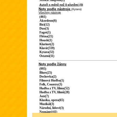
Jessica Simpson(2)
Autoři s méně než 0 písněmi (0)
Noty podle nástroje
(Kytara)
Všechny nástroje
(461)
Akordeon(6)
Bicí(12)
Duo(3)
Fagot(1)
Flétna(21)
Housle(1)
Klarinet(2)
Klavír(559)
Kytara(32)
Ostatní(11)
Noty podle žánru
(995)
Blues(25)
Dechovka(2)
Filmová Hudba(1)
Folk, Country(3)
Hudba z TV, filmu(52)
Hudba z TV, filmů(28)
Jazz(7)
Klasika, opera(65)
Muzikál(3)
Národní, lidové(3)
Neznámý(41)