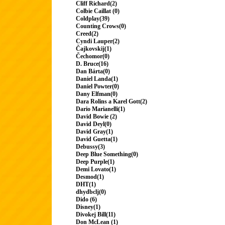
Cliff Richard(2)
Colbie Caillat (0)
Coldplay(39)
Counting Crows(0)
Creed(2)
Cyndi Lauper(2)
Čajkovskij(1)
Čechomor(0)
D. Bruce(16)
Dan Bárta(0)
Daniel Landa(1)
Daniel Powter(0)
Dany Elfman(0)
Dara Rolins a Karel Gott(2)
Dario Marianelli(1)
David Bowie (2)
David Deyl(0)
David Gray(1)
David Guetta(1)
Debussy(3)
Deep Blue Something(0)
Deep Purple(1)
Demi Lovato(1)
Desmod(1)
DHT(1)
dhydbclj(0)
Dido (6)
Disney(1)
Divokej Bill(11)
Don McLean (1)