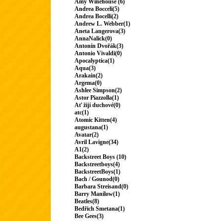
Amy Winehouse (6)
Andrea Bocceli(5)
Andrea Bocelli(2)
Andrew L. Webber(1)
Aneta Langerova(3)
AnnaNalick(0)
Antonín Dvořák(3)
Antonio Vivaldi(0)
Apocalyptica(1)
Aqua(3)
Arakain(2)
Argema(0)
Ashlee Simpson(2)
Astor Piazzolla(1)
Ať žijí duchové(0)
atc(1)
Atomic Kitten(4)
augustana(1)
Avatar(2)
Avril Lavigne(34)
A1(2)
Backstreet Boys (10)
Backstreetboys(4)
BackstreetBoys(1)
Bach / Gounod(0)
Barbara Streisand(0)
Barry Manilow(1)
Beatles(8)
Bedřich Smetana(1)
Bee Gees(3)