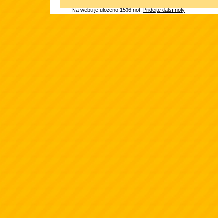
Na webu je uloženo 1536 not.
Přidejte další noty