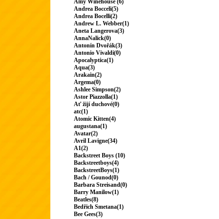
Amy Winehouse (6)
Andrea Bocceli(5)
Andrea Bocelli(2)
Andrew L. Webber(1)
Aneta Langerova(3)
AnnaNalick(0)
Antonín Dvořák(3)
Antonio Vivaldi(0)
Apocalyptica(1)
Aqua(3)
Arakain(2)
Argema(0)
Ashlee Simpson(2)
Astor Piazzolla(1)
Ať žijí duchové(0)
atc(1)
Atomic Kitten(4)
augustana(1)
Avatar(2)
Avril Lavigne(34)
A1(2)
Backstreet Boys (10)
Backstreetboys(4)
BackstreetBoys(1)
Bach / Gounod(0)
Barbara Streisand(0)
Barry Manilow(1)
Beatles(8)
Bedřich Smetana(1)
Bee Gees(3)