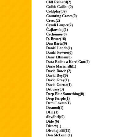
Cliff Richard(2)
Colbie Caillat (0)
Coldplay(39)
Counting Crows(0)
Creed(2)
Cyndi Lauper(2)
Čajkovskij(1)
Čechomor(0)
D. Bruce(16)
Dan Bárta(0)
Daniel Landa(1)
Daniel Powter(0)
Dany Elfman(0)
Dara Rolins a Karel Gott(2)
Dario Marianelli(1)
David Bowie (2)
David Deyl(0)
David Gray(1)
David Guetta(1)
Debussy(3)
Deep Blue Something(0)
Deep Purple(1)
Demi Lovato(1)
Desmod(1)
DHT(1)
dhydbclj(0)
Dido (6)
Disney(1)
Divokej Bill(11)
Don McLean (1)