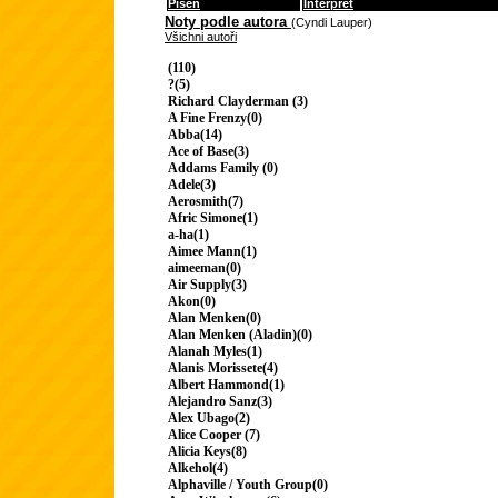
Píseň
Interpret
Noty podle autora
(Cyndi Lauper)
Všichni autoři
(110)
?(5)
Richard Clayderman (3)
A Fine Frenzy(0)
Abba(14)
Ace of Base(3)
Addams Family (0)
Adele(3)
Aerosmith(7)
Afric Simone(1)
a-ha(1)
Aimee Mann(1)
aimeeman(0)
Air Supply(3)
Akon(0)
Alan Menken(0)
Alan Menken (Aladin)(0)
Alanah Myles(1)
Alanis Morissete(4)
Albert Hammond(1)
Alejandro Sanz(3)
Alex Ubago(2)
Alice Cooper (7)
Alicia Keys(8)
Alkehol(4)
Alphaville / Youth Group(0)