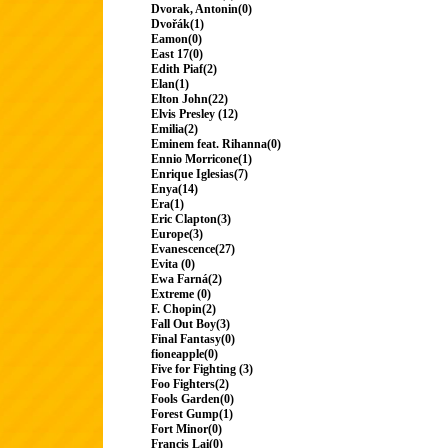
Dvorak, Antonin(0)
Dvořák(1)
Eamon(0)
East 17(0)
Edith Piaf(2)
Elan(1)
Elton John(22)
Elvis Presley (12)
Emilia(2)
Eminem feat. Rihanna(0)
Ennio Morricone(1)
Enrique Iglesias(7)
Enya(14)
Era(1)
Eric Clapton(3)
Europe(3)
Evanescence(27)
Evita (0)
Ewa Farná(2)
Extreme (0)
F. Chopin(2)
Fall Out Boy(3)
Final Fantasy(0)
fioneapple(0)
Five for Fighting (3)
Foo Fighters(2)
Fools Garden(0)
Forest Gump(1)
Fort Minor(0)
Francis Lai(0)