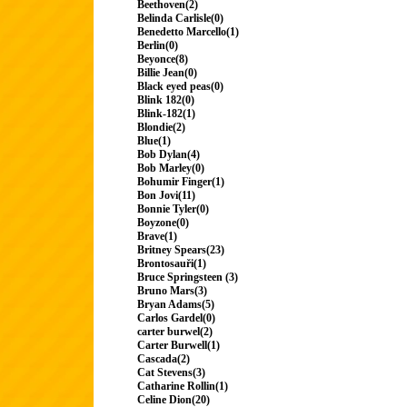
Beethoven(2)
Belinda Carlisle(0)
Benedetto Marcello(1)
Berlin(0)
Beyonce(8)
Billie Jean(0)
Black eyed peas(0)
Blink 182(0)
Blink-182(1)
Blondie(2)
Blue(1)
Bob Dylan(4)
Bob Marley(0)
Bohumir Finger(1)
Bon Jovi(11)
Bonnie Tyler(0)
Boyzone(0)
Brave(1)
Britney Spears(23)
Brontosauři(1)
Bruce Springsteen (3)
Bruno Mars(3)
Bryan Adams(5)
Carlos Gardel(0)
carter burwel(2)
Carter Burwell(1)
Cascada(2)
Cat Stevens(3)
Catharine Rollin(1)
Celine Dion(20)