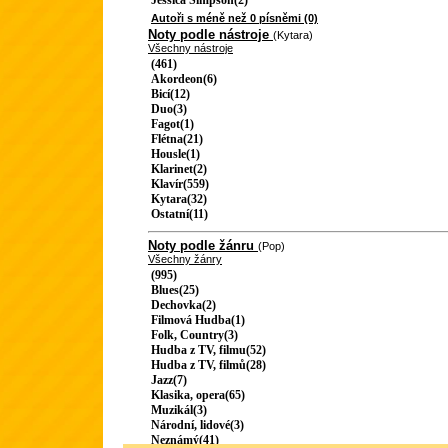
Jessica Simpson(2)
Autoři s méně než 0 písněmi (0)
Noty podle nástroje
(Kytara)
Všechny nástroje
(461)
Akordeon(6)
Bicí(12)
Duo(3)
Fagot(1)
Flétna(21)
Housle(1)
Klarinet(2)
Klavír(559)
Kytara(32)
Ostatní(11)
Noty podle žánru
(Pop)
Všechny žánry
(995)
Blues(25)
Dechovka(2)
Filmová Hudba(1)
Folk, Country(3)
Hudba z TV, filmu(52)
Hudba z TV, filmů(28)
Jazz(7)
Klasika, opera(65)
Muzikál(3)
Národní, lidové(3)
Neznámý(41)