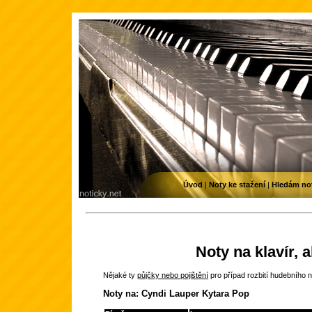
Úvod
|
Noty ke stažení
|
Hledám no
Noty na klavír, 
Nějaké ty
půjčky nebo pojištění
pro případ rozbití hudebního n
Noty na: Cyndi Lauper Kytara Pop