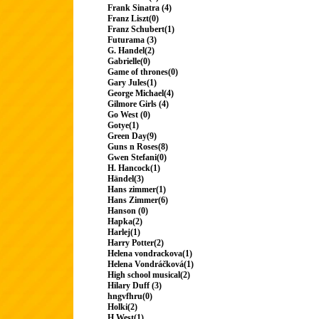
Frank Sinatra (4)
Franz Liszt(0)
Franz Schubert(1)
Futurama (3)
G. Handel(2)
Gabrielle(0)
Game of thrones(0)
Gary Jules(1)
George Michael(4)
Gilmore Girls (4)
Go West (0)
Gotye(1)
Green Day(9)
Guns n Roses(8)
Gwen Stefani(0)
H. Hancock(1)
Händel(3)
Hans zimmer(1)
Hans Zimmer(6)
Hanson (0)
Hapka(2)
Harlej(1)
Harry Potter(2)
Helena vondrackova(1)
Helena Vondráčková(1)
High school musical(2)
Hilary Duff (3)
hngvfhru(0)
Holki(2)
H.West(1)