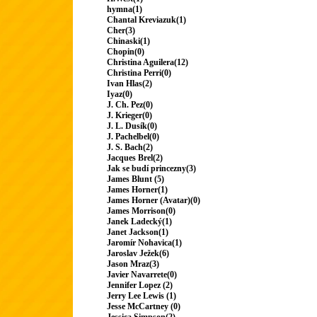
hymna(1)
Chantal Kreviazuk(1)
Cher(3)
Chinaski(1)
Chopin(0)
Christina Aguilera(12)
Christina Perri(0)
Ivan Hlas(2)
Iyaz(0)
J. Ch. Pez(0)
J. Krieger(0)
J. L. Dusík(0)
J. Pachelbel(0)
J. S. Bach(2)
Jacques Brel(2)
Jak se budí princezny(3)
James Blunt (5)
James Horner(1)
James Horner (Avatar)(0)
James Morrison(0)
Janek Ladecký(1)
Janet Jackson(1)
Jaromír Nohavica(1)
Jaroslav Ježek(6)
Jason Mraz(3)
Javier Navarrete(0)
Jennifer Lopez (2)
Jerry Lee Lewis (1)
Jesse McCartney (0)