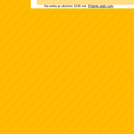
Na webu je uloženo 1536 not.
Přidejte další noty