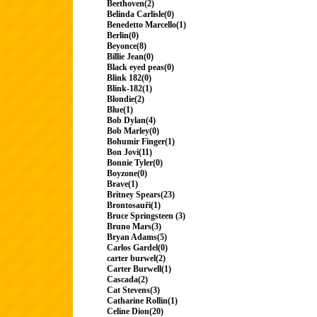
Beethoven(2)
Belinda Carlisle(0)
Benedetto Marcello(1)
Berlin(0)
Beyonce(8)
Billie Jean(0)
Black eyed peas(0)
Blink 182(0)
Blink-182(1)
Blondie(2)
Blue(1)
Bob Dylan(4)
Bob Marley(0)
Bohumir Finger(1)
Bon Jovi(11)
Bonnie Tyler(0)
Boyzone(0)
Brave(1)
Britney Spears(23)
Brontosauři(1)
Bruce Springsteen (3)
Bruno Mars(3)
Bryan Adams(5)
Carlos Gardel(0)
carter burwel(2)
Carter Burwell(1)
Cascada(2)
Cat Stevens(3)
Catharine Rollin(1)
Celine Dion(20)