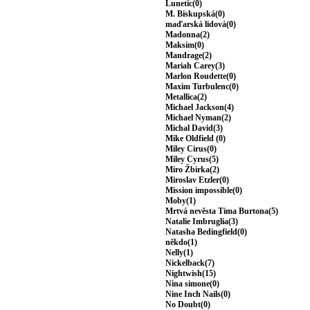
Lunetic(0)
M. Biskupská(0)
maďarská lidová(0)
Madonna(2)
Maksim(0)
Mandrage(2)
Mariah Carey(3)
Marlon Roudette(0)
Maxim Turbulenc(0)
Metallica(2)
Michael Jackson(4)
Michael Nyman(2)
Michal David(3)
Mike Oldfield (0)
Miley Cirus(0)
Miley Cyrus(5)
Miro Žbirka(2)
Miroslav Etzler(0)
Mission impossible(0)
Moby(1)
Mrtvá nevěsta Tima Burtona(5)
Natalie Imbruglia(3)
Natasha Bedingfield(0)
někdo(1)
Nelly(1)
Nickelback(7)
Nightwish(15)
Nina simone(0)
Nine Inch Nails(0)
No Doubt(0)