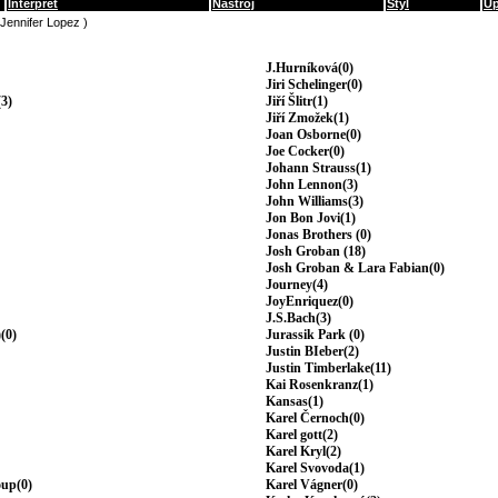
Interpret
Nástroj
Styl
Up
(Jennifer Lopez )
J.Hurníková(0)
Jiri Schelinger(0)
3)
Jiří Šlitr(1)
Jiří Zmožek(1)
Joan Osborne(0)
Joe Cocker(0)
Johann Strauss(1)
John Lennon(3)
John Williams(3)
Jon Bon Jovi(1)
Jonas Brothers (0)
Josh Groban (18)
Josh Groban & Lara Fabian(0)
Journey(4)
JoyEnriquez(0)
J.S.Bach(3)
(0)
Jurassik Park (0)
Justin BIeber(2)
Justin Timberlake(11)
Kai Rosenkranz(1)
Kansas(1)
Karel Černoch(0)
Karel gott(2)
Karel Kryl(2)
Karel Svovoda(1)
oup(0)
Karel Vágner(0)