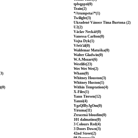
tpbqppzi(0)
Train(2)
*//trumpeta//*(1)
Twilight(3)
Ukradené Vánoce Tima Burtona (2)
U2(2)
Václav Neckář(0)
Vanessa Carlton(0)
Vojta Dyk(1)
Vřešťál(0)
Waldemar Matuška(0)
Walter Gladwin(0)
W.A.Mozart(6)
Westlife(23)
Wet Wet Wet(2)
(3)
Wham(0)
Whitney Houston(3)
Whitney Huston(1)
)(0)
Within Temptation(4)
X-Files(1)
Yann Tiersen(12)
Yanni(4)
YgzQfByJgOm(0)
Yiruma(11)
Ztracená bloudím(0)
101 dalmatinu(0)
3 Colours Red(4)
3 Doors Down(3)
42nd Street(2)