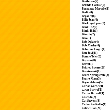
Beethoven(2)
Belinda Carlisle(0)
Benedetto Marcello(1)
Berlin(0)
Beyonce(8)
Billie Jean(0)
Black eyed peas(0)
Blink 182(0)
Blink-182(1)
Blondie(2)
Blue(1)
Bob Dylan(4)
Bob Marley(0)
Bohumir Finger(1)
Bon Jovi(11)
Bonnie Tyler(0)
Boyzone(0)
Brave(1)
Britney Spears(23)
Brontosauři(1)
Bruce Springsteen (3)
Bruno Mars(3)
Bryan Adams(5)
Carlos Gardel(0)
carter burwel(2)
Carter Burwell(1)
Cascada(2)
Cat Stevens(3)
Catharine Rollin(1)
Celine Dion(20)