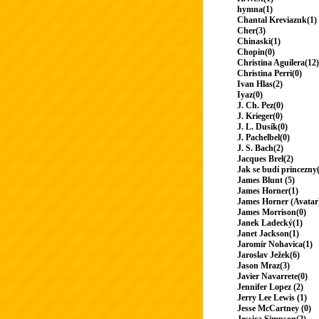
hymna(1)
Chantal Kreviazuk(1)
Cher(3)
Chinaski(1)
Chopin(0)
Christina Aguilera(12)
Christina Perri(0)
Ivan Hlas(2)
Iyaz(0)
J. Ch. Pez(0)
J. Krieger(0)
J. L. Dusík(0)
J. Pachelbel(0)
J. S. Bach(2)
Jacques Brel(2)
Jak se budí princezny
James Blunt (5)
James Horner(1)
James Horner (Avatar
James Morrison(0)
Janek Ladecký(1)
Janet Jackson(1)
Jaromír Nohavica(1)
Jaroslav Ježek(6)
Jason Mraz(3)
Javier Navarrete(0)
Jennifer Lopez (2)
Jerry Lee Lewis (1)
Jesse McCartney (0)