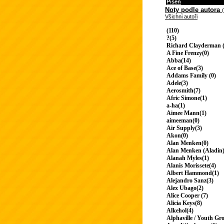
Píseň
Noty podle autora
Všichni autoři
(110)
?(5)
Richard Clayderman (
A Fine Frenzy(0)
Abba(14)
Ace of Base(3)
Addams Family (0)
Adele(3)
Aerosmith(7)
Afric Simone(1)
a-ha(1)
Aimee Mann(1)
aimeeman(0)
Air Supply(3)
Akon(0)
Alan Menken(0)
Alan Menken (Aladin)
Alanah Myles(1)
Alanis Morissete(4)
Albert Hammond(1)
Alejandro Sanz(3)
Alex Ubago(2)
Alice Cooper (7)
Alicia Keys(8)
Alkehol(4)
Alphaville / Youth Gr