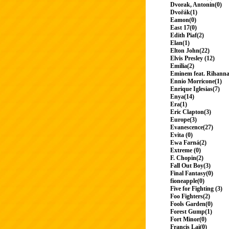
Dvorak, Antonin(0)
Dvořák(1)
Eamon(0)
East 17(0)
Edith Piaf(2)
Elan(1)
Elton John(22)
Elvis Presley (12)
Emilia(2)
Eminem feat. Rihanna
Ennio Morricone(1)
Enrique Iglesias(7)
Enya(14)
Era(1)
Eric Clapton(3)
Europe(3)
Evanescence(27)
Evita (0)
Ewa Farná(2)
Extreme (0)
F. Chopin(2)
Fall Out Boy(3)
Final Fantasy(0)
fioneapple(0)
Five for Fighting (3)
Foo Fighters(2)
Fools Garden(0)
Forest Gump(1)
Fort Minor(0)
Francis Lai(0)