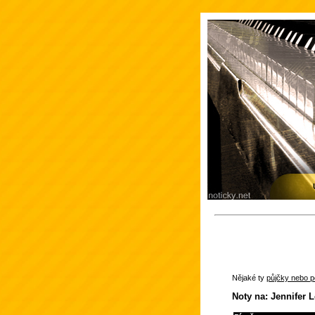
Nějaké ty
půjčky nebo po
Noty na: Jennifer 