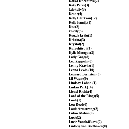
Katka Knechtová(2)
Katy Perry(3)
kdokoliv(3)
Keane(4)
Kelly Clarkson(12)
Kelly Family(1)
Kiss(2)
koledy(5)
Kouzla králů(1)
Kristína(3)
Kryštof(2)
Kuroshitsuji(1)
Kylie Minogue(3)
Lady Gaga(8)
Led Zeppelin(0)
Lenny Kravitz(1)
Leona Lewis (10)
Leonard Bernstein(3)
Lil Wayne(0)
Lindsay Lohan (1)
Linkin Park(14)
Lionel Richie(4)
Lord of the Rings(5)
Lordi(1)
Lou Reed(0)
Louis Armstrong(2)
Luboš Malina(0)
Lucie(2)
Lucie Vondráčková(2)
Ludwig von Beethoven(0)