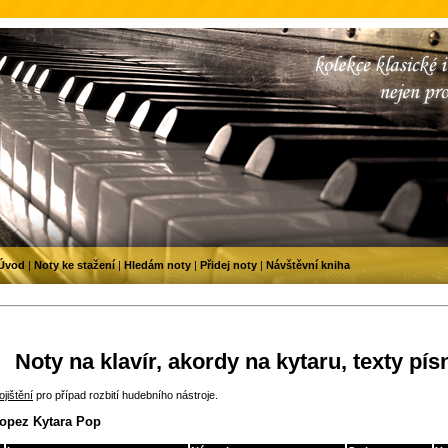
Úvod
|
Noty ke stažení
|
Hledám noty
|
Přidej noty
|
Návštěvní kniha
Noty na klavír, akordy na kytaru, texty pís
jištění
pro případ rozbití hudebního nástroje.
Lopez Kytara Pop