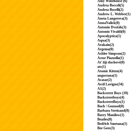
Amy Winehouse (6)
Andrea Bocceli(5)
Andrea Bocelli(2)
Andrew L. Webber(1)
Aneta Langerova(3)
AnnaNalick(0)
Antonín Dvořák(3)
Antonio Vivaldi(0)
Apocalyptica(1)
Aqua(3)
Arakain(2)
Argema(0)
Ashlee Simpson(2)
Astor Piazzolla(1)
Ať žijí duchové(0)
atc(1)
Atomic Kitten(4)
augustana(1)
Avatar(2)
Avril Lavigne(34)
A1(2)
Backstreet Boys (10)
Backstreetboys(4)
BackstreetBoys(1)
Bach / Gounod(0)
Barbara Streisand(0)
Barry Manilow(1)
Beatles(8)
Bedřich Smetana(1)
Bee Gees(3)