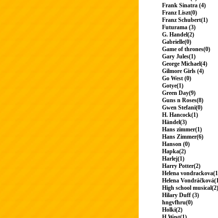
Frank Sinatra (4)
Franz Liszt(0)
Franz Schubert(1)
Futurama (3)
G. Handel(2)
Gabrielle(0)
Game of thrones(0)
Gary Jules(1)
George Michael(4)
Gilmore Girls (4)
Go West (0)
Gotye(1)
Green Day(9)
Guns n Roses(8)
Gwen Stefani(0)
H. Hancock(1)
Händel(3)
Hans zimmer(1)
Hans Zimmer(6)
Hanson (0)
Hapka(2)
Harlej(1)
Harry Potter(2)
Helena vondrackova(1
Helena Vondráčková(
High school musical(2
Hilary Duff (3)
hngvfhru(0)
Holki(2)
H.West(1)