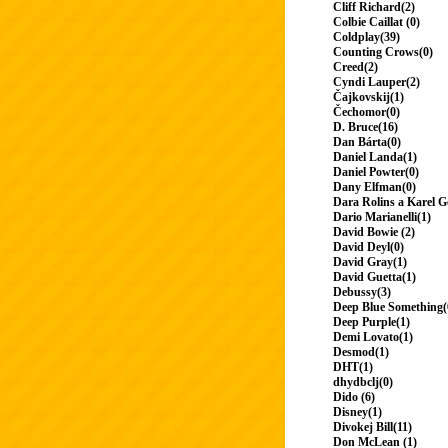
Cliff Richard(2)
Colbie Caillat (0)
Coldplay(39)
Counting Crows(0)
Creed(2)
Cyndi Lauper(2)
Čajkovskij(1)
Čechomor(0)
D. Bruce(16)
Dan Bárta(0)
Daniel Landa(1)
Daniel Powter(0)
Dany Elfman(0)
Dara Rolins a Karel G
Dario Marianelli(1)
David Bowie (2)
David Deyl(0)
David Gray(1)
David Guetta(1)
Debussy(3)
Deep Blue Something(
Deep Purple(1)
Demi Lovato(1)
Desmod(1)
DHT(1)
dhydbclj(0)
Dido (6)
Disney(1)
Divokej Bill(11)
Don McLean (1)