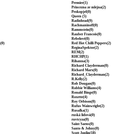
Premier(1)
Princezna ze mlejna(2)
Prokopjef(0)
Queen (5)
Radiohead(9)
Rachmaninoff(0)
Rammstein(0)
Rauber Francois(0)
Rebelové(0)
(0)
Red Hot Chilli Peppers(2)
ReginaSpektor(2)
REM(2)
RHCHP(1)
Rihanna(3)
Richard Clayderman(0)
Richard Marx(0)
Richard_Clayderman(2)
R.Kelly(2)
Rob Dougan(0)
Robbie Williams(4)
Ronald Binge(0)
Roxette(4)
Roy Orbison(0)
Rufus Wainwright(2)
Rusalka(1)
ruská lidová(0)
ruvtcyza(0)
Saint Saens(0)
Santo & Johny(0)
Scott Joplin(18)