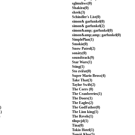
sglmuhwc(0)
Shakira(0)
shrek(3)
Schindler's List(0)
simon& garfunkel(0)
simon& garfunkel(2)
simon&amp; garfunkel(0)
simon&amp;amp; garfunkel(0)
SimplePlan(1)
Smokie(0)
Snow Patrol(2)
sonáty(0)
soundtrack(9)
Star Wars(1)
Sting(1)
Sto zvířat(0)
Super Mario Bross(4)
Take That(3)
Taylor Swift(2)
The Corrs (0)
The Cranberries(1)
The Doors(1)
The Eagles(2)
)
The GodFather(0)
1)
The Lion king(1)
)
The Revels(1)
tilupcjd(1)
Tina(0)
Tokio Hotel(1)
Tomáš Klus(5)