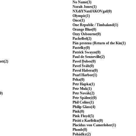
No Name(3)
Norah Jones(1)
NXdiYNatdAKOVgaf(0)
Olympic(1)
Once(1)
One Republic / Timbaland(1)
Orange Blue(0)
Ozzy Osbourne(0)
Pachelbel(2)
Pán prstenu (Return of the Kin(1)
Pastelky(0)
Patrick Swayze(0)
Paul de Senneville(2)
ott(2)
Pavel Dobes(0)
Pavel Šváb(0)
Pavol Habera(0)
Pearl Harbor(1)
Peha(0)
Petr Hapka(1)
Petr Muk(1)
0)
Petr Novák(2)
Petr Spálený(0)
Phil Colins(1)
Philip Glass(4)
Pink(0)
Pink Floyd(5)
Piráti z Karibiku(0)
Placidus von Camerloher(1)
Plumb(0)
Pohádky(2)