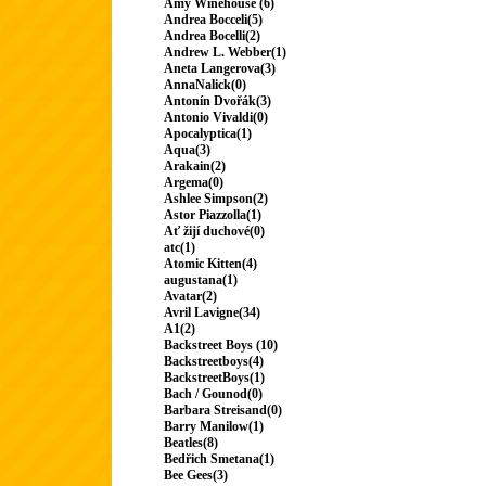
Amy Winehouse (6)
Andrea Bocceli(5)
Andrea Bocelli(2)
Andrew L. Webber(1)
Aneta Langerova(3)
AnnaNalick(0)
Antonín Dvořák(3)
Antonio Vivaldi(0)
Apocalyptica(1)
Aqua(3)
Arakain(2)
Argema(0)
Ashlee Simpson(2)
Astor Piazzolla(1)
Ať žijí duchové(0)
atc(1)
Atomic Kitten(4)
augustana(1)
Avatar(2)
Avril Lavigne(34)
A1(2)
Backstreet Boys (10)
Backstreetboys(4)
BackstreetBoys(1)
Bach / Gounod(0)
Barbara Streisand(0)
Barry Manilow(1)
Beatles(8)
Bedřich Smetana(1)
Bee Gees(3)