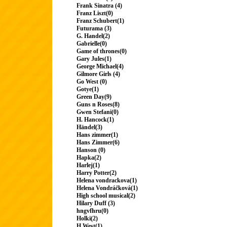
Frank Sinatra (4)
Franz Liszt(0)
Franz Schubert(1)
Futurama (3)
G. Handel(2)
Gabrielle(0)
Game of thrones(0)
Gary Jules(1)
George Michael(4)
Gilmore Girls (4)
Go West (0)
Gotye(1)
Green Day(9)
Guns n Roses(8)
Gwen Stefani(0)
H. Hancock(1)
Händel(3)
Hans zimmer(1)
Hans Zimmer(6)
Hanson (0)
Hapka(2)
Harlej(1)
Harry Potter(2)
Helena vondrackova(1)
Helena Vondráčková(1)
High school musical(2)
Hilary Duff (3)
hngvfhru(0)
Holki(2)
H.West(1)