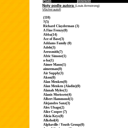
Píseň
Interpret
Noty podle autora
(Louis Armstrong)
Všichni autoři
(110)
?(5)
Richard Clayderman (3)
A Fine Frenzy(0)
Abba(14)
Ace of Base(3)
Addams Family (0)
Adele(3)
Aerosmith(7)
Afric Simone(1)
a-ha(1)
Aimee Mann(1)
aimeeman(0)
Air Supply(3)
Akon(0)
Alan Menken(0)
Alan Menken (Aladin)(0)
Alanah Myles(1)
Alanis Morissete(4)
Albert Hammond(1)
Alejandro Sanz(3)
Alex Ubago(2)
Alice Cooper (7)
Alicia Keys(8)
Alkehol(4)
Alphaville / Youth Group(0)