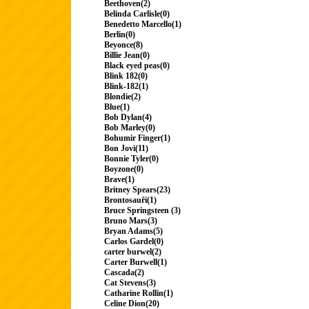
Beethoven(2)
Belinda Carlisle(0)
Benedetto Marcello(1)
Berlin(0)
Beyonce(8)
Billie Jean(0)
Black eyed peas(0)
Blink 182(0)
Blink-182(1)
Blondie(2)
Blue(1)
Bob Dylan(4)
Bob Marley(0)
Bohumir Finger(1)
Bon Jovi(11)
Bonnie Tyler(0)
Boyzone(0)
Brave(1)
Britney Spears(23)
Brontosauři(1)
Bruce Springsteen (3)
Bruno Mars(3)
Bryan Adams(5)
Carlos Gardel(0)
carter burwel(2)
Carter Burwell(1)
Cascada(2)
Cat Stevens(3)
Catharine Rollin(1)
Celine Dion(20)