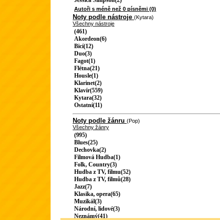
Jessica Simpson(2)
Autoři s méně než 0 písněmi (0)
Noty podle nástroje
(Kytara)
Všechny nástroje
(461)
Akordeon(6)
Bicí(12)
Duo(3)
Fagot(1)
Flétna(21)
Housle(1)
Klarinet(2)
Klavír(559)
Kytara(32)
Ostatní(11)
Noty podle žánru
(Pop)
Všechny žánry
(995)
Blues(25)
Dechovka(2)
Filmová Hudba(1)
Folk, Country(3)
Hudba z TV, filmu(52)
Hudba z TV, filmů(28)
Jazz(7)
Klasika, opera(65)
Muzikál(3)
Národní, lidové(3)
Neznámý(41)