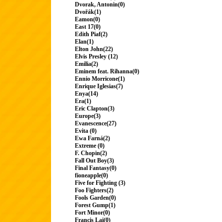
Dvorak, Antonin(0)
Dvořák(1)
Eamon(0)
East 17(0)
Edith Piaf(2)
Elan(1)
Elton John(22)
Elvis Presley (12)
Emilia(2)
Eminem feat. Rihanna(0)
Ennio Morricone(1)
Enrique Iglesias(7)
Enya(14)
Era(1)
Eric Clapton(3)
Europe(3)
Evanescence(27)
Evita (0)
Ewa Farná(2)
Extreme (0)
F. Chopin(2)
Fall Out Boy(3)
Final Fantasy(0)
fioneapple(0)
Five for Fighting (3)
Foo Fighters(2)
Fools Garden(0)
Forest Gump(1)
Fort Minor(0)
Francis Lai(0)