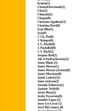
hymna(1)
Chantal Kreviazuk(1)
Cher(3)
Chinaski(1)
Chopin(0)
Christina Aguilera(12)
Christina Perri(0)
Ivan Hlas(2)
Iyaz(0)
J. Ch. Pez(0)
J. Krieger(0)
J. L. Dusík(0)
J. Pachelbel(0)
J. S. Bach(2)
Jacques Brel(2)
Jak se budí princezny(3)
James Blunt (5)
James Horner(1)
James Horner (Avatar)(0)
James Morrison(0)
Janek Ladecký(1)
Janet Jackson(1)
Jaromír Nohavica(1)
Jaroslav Ježek(6)
Jason Mraz(3)
Javier Navarrete(0)
Jennifer Lopez (2)
Jerry Lee Lewis (1)
Jesse McCartney (0)