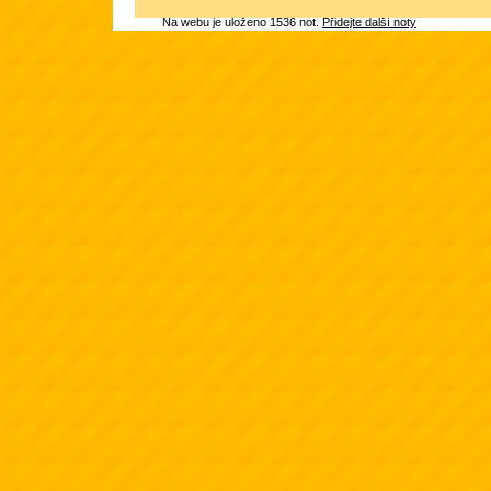
Na webu je uloženo 1536 not.
Přidejte další noty