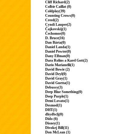
Cliff Richard(2)
Colbie Caillat (0)
Coldplay(39)
Counting Crows(0)
Creed(2)
Cyndi Lauper(2)
Čajkovskij(1)
Čechomor(0)
D. Bruce(16)
Dan Bárta(0)
Daniel Landa(1)
Daniel Powter(0)
Dany Elfman(0)
Dara Rolins a Karel Gott(2)
Dario Marianelli(1)
David Bowie (2)
David Deyl(0)
David Gray(1)
David Guetta(1)
Debussy(3)
Deep Blue Something(0)
Deep Purple(1)
Demi Lovato(1)
Desmod(1)
DHT(1)
dhydbclj(0)
Dido (6)
Disney(1)
Divokej Bill(11)
Don McLean (1)