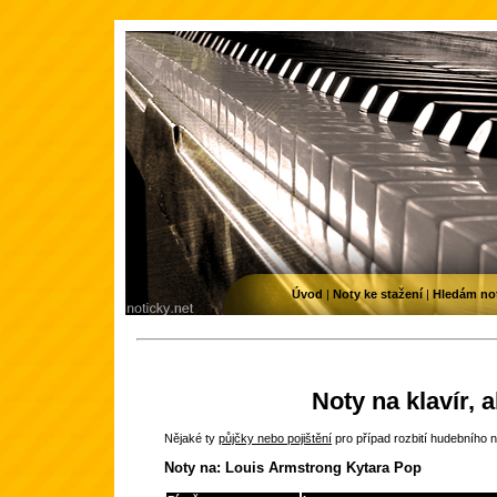
Úvod
|
Noty ke stažení
|
Hledám no
Noty na klavír, 
Nějaké ty
půjčky nebo pojištění
pro případ rozbití hudebního n
Noty na: Louis Armstrong Kytara Pop