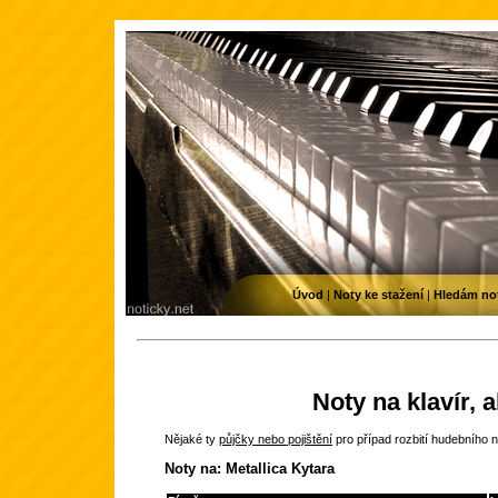
Úvod
|
Noty ke stažení
|
Hledám no
Noty na klavír, 
Nějaké ty
půjčky nebo pojištění
pro případ rozbití hudebního n
Noty na: Metallica Kytara