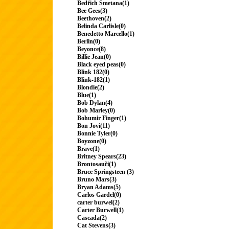
Bedřich Smetana(1)
Bee Gees(3)
Beethoven(2)
Belinda Carlisle(0)
Benedetto Marcello(1)
Berlin(0)
Beyonce(8)
Billie Jean(0)
Black eyed peas(0)
Blink 182(0)
Blink-182(1)
Blondie(2)
Blue(1)
Bob Dylan(4)
Bob Marley(0)
Bohumir Finger(1)
Bon Jovi(11)
Bonnie Tyler(0)
Boyzone(0)
Brave(1)
Britney Spears(23)
Brontosauři(1)
Bruce Springsteen (3)
Bruno Mars(3)
Bryan Adams(5)
Carlos Gardel(0)
carter burwel(2)
Carter Burwell(1)
Cascada(2)
Cat Stevens(3)