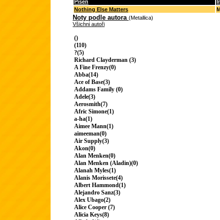
Píseň
I
Nothing Else Matters
M
Noty podle autora
(Metallica)
Všichni autoři
()
(110)
?(5)
Richard Clayderman (3)
A Fine Frenzy(0)
Abba(14)
Ace of Base(3)
Addams Family (0)
Adele(3)
Aerosmith(7)
Afric Simone(1)
a-ha(1)
Aimee Mann(1)
aimeeman(0)
Air Supply(3)
Akon(0)
Alan Menken(0)
Alan Menken (Aladin)(0)
Alanah Myles(1)
Alanis Morissete(4)
Albert Hammond(1)
Alejandro Sanz(3)
Alex Ubago(2)
Alice Cooper (7)
Alicia Keys(8)