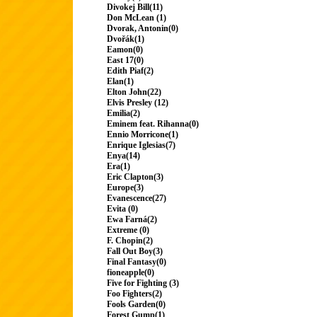
Divokej Bill(11)
Don McLean (1)
Dvorak, Antonin(0)
Dvořák(1)
Eamon(0)
East 17(0)
Edith Piaf(2)
Elan(1)
Elton John(22)
Elvis Presley (12)
Emilia(2)
Eminem feat. Rihanna(0)
Ennio Morricone(1)
Enrique Iglesias(7)
Enya(14)
Era(1)
Eric Clapton(3)
Europe(3)
Evanescence(27)
Evita (0)
Ewa Farná(2)
Extreme (0)
F. Chopin(2)
Fall Out Boy(3)
Final Fantasy(0)
fioneapple(0)
Five for Fighting (3)
Foo Fighters(2)
Fools Garden(0)
Forest Gump(1)