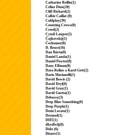
Catharine Rollin(1)
Celine Dion(20)
Cliff Richard(2)
Colbie Caillat (0)
Coldplay(39)
Counting Crows(0)
Creed(2)
Cyndi Lauper(2)
Čajkovskij(1)
Čechomor(0)
D. Bruce(16)
Dan Bárta(0)
Daniel Landa(1)
Daniel Powter(0)
Dany Elfman(0)
Dara Rolins a Karel Gott(2)
Dario Marianelli(1)
David Bowie (2)
David Deyl(0)
David Gray(1)
David Guetta(1)
Debussy(3)
Deep Blue Something(0)
Deep Purple(1)
Demi Lovato(1)
Desmod(1)
DHT(1)
dhydbclj(0)
Dido (6)
Disney(1)