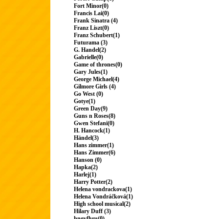
Fort Minor(0)
Francis Lai(0)
Frank Sinatra (4)
Franz Liszt(0)
Franz Schubert(1)
Futurama (3)
G. Handel(2)
Gabrielle(0)
Game of thrones(0)
Gary Jules(1)
George Michael(4)
Gilmore Girls (4)
Go West (0)
Gotye(1)
Green Day(9)
Guns n Roses(8)
Gwen Stefani(0)
H. Hancock(1)
Händel(3)
Hans zimmer(1)
Hans Zimmer(6)
Hanson (0)
Hapka(2)
Harlej(1)
Harry Potter(2)
Helena vondrackova(1)
Helena Vondráčková(1)
High school musical(2)
Hilary Duff (3)
hngvfhru(0)