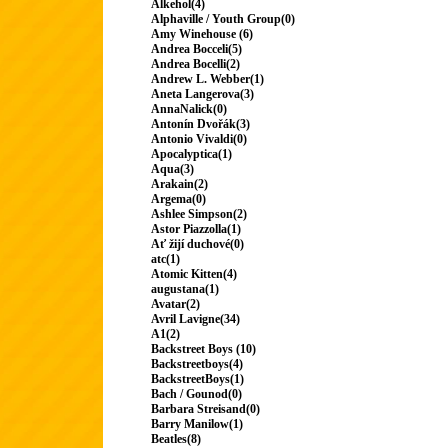
Alkehol(4)
Alphaville / Youth Group(0)
Amy Winehouse (6)
Andrea Bocceli(5)
Andrea Bocelli(2)
Andrew L. Webber(1)
Aneta Langerova(3)
AnnaNalick(0)
Antonín Dvořák(3)
Antonio Vivaldi(0)
Apocalyptica(1)
Aqua(3)
Arakain(2)
Argema(0)
Ashlee Simpson(2)
Astor Piazzolla(1)
Ať žijí duchové(0)
atc(1)
Atomic Kitten(4)
augustana(1)
Avatar(2)
Avril Lavigne(34)
A1(2)
Backstreet Boys (10)
Backstreetboys(4)
BackstreetBoys(1)
Bach / Gounod(0)
Barbara Streisand(0)
Barry Manilow(1)
Beatles(8)