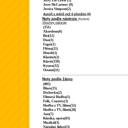
Jerry Lee Lewis (1)
Jesse McCartney (0)
Jessica Simpson(2)
Autoři s méně než 0 písněmi (0)
Noty podle nástroje
(Kytara)
Všechny nástroje
(351)
Akordeon(6)
Bicí(12)
Duo(3)
Fagot(1)
Flétna(21)
Housle(1)
Klarinet(2)
Klavír(559)
Kytara(32)
Ostatní(11)
Noty podle žánru
(885)
Blues(25)
Dechovka(2)
Filmová Hudba(1)
Folk, Country(3)
Hudba z TV, filmu(52)
Hudba z TV, filmů(28)
Jazz(7)
Klasika, opera(65)
Muzikál(3)
Národní, lidové(3)