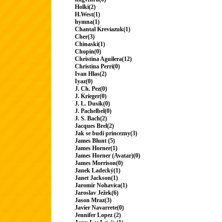
Holki(2)
H.West(1)
hymna(1)
Chantal Kreviazuk(1)
Cher(3)
Chinaski(1)
Chopin(0)
Christina Aguilera(12)
Christina Perri(0)
Ivan Hlas(2)
Iyaz(0)
J. Ch. Pez(0)
J. Krieger(0)
J. L. Dusík(0)
J. Pachelbel(0)
J. S. Bach(2)
Jacques Brel(2)
Jak se budí princezny(3)
James Blunt (5)
James Horner(1)
James Horner (Avatar)(0)
James Morrison(0)
Janek Ladecký(1)
Janet Jackson(1)
Jaromír Nohavica(1)
Jaroslav Ježek(6)
Jason Mraz(3)
Javier Navarrete(0)
Jennifer Lopez (2)