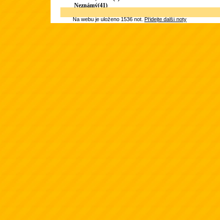
Neznámý(41)
Na webu je uloženo 1536 not.
Přidejte další noty