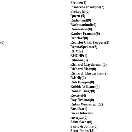
Premier(1)
Princezna ze mlejna(2)
Prokopjef(0)
Queen (5)
Radiohead(9)
Rachmaninoff(0)
Rammstein(0)
Rauber Francois(0)
Rebelové(0)
(0)
Red Hot Chilli Peppers(2)
ReginaSpektor(2)
REM(2)
RHCHP(1)
Rihanna(3)
Richard Clayderman(0)
Richard Marx(0)
Richard_Clayderman(2)
R.Kelly(2)
Rob Dougan(0)
Robbie Williams(4)
Ronald Binge(0)
Roxette(4)
Roy Orbison(0)
Rufus Wainwright(2)
Rusalka(1)
ruská lidová(0)
ruvtcyza(0)
Saint Saens(0)
Santo & Johny(0)
Scott Joplin(18)