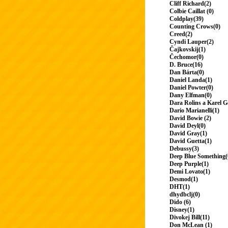
Cliff Richard(2)
Colbie Caillat (0)
Coldplay(39)
Counting Crows(0)
Creed(2)
Cyndi Lauper(2)
Čajkovskij(1)
Čechomor(0)
D. Bruce(16)
Dan Bárta(0)
Daniel Landa(1)
Daniel Powter(0)
Dany Elfman(0)
Dara Rolins a Karel G
Dario Marianelli(1)
David Bowie (2)
David Deyl(0)
David Gray(1)
David Guetta(1)
Debussy(3)
Deep Blue Something(
Deep Purple(1)
Demi Lovato(1)
Desmod(1)
DHT(1)
dhydbclj(0)
Dido (6)
Disney(1)
Divokej Bill(11)
Don McLean (1)