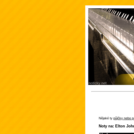
Nějaké ty
půjčky nebo po
Noty na: Elton Joh