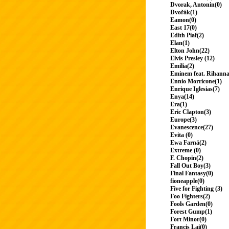
Dvorak, Antonin(0)
Dvořák(1)
Eamon(0)
East 17(0)
Edith Piaf(2)
Elan(1)
Elton John(22)
Elvis Presley (12)
Emilia(2)
Eminem feat. Rihanna
Ennio Morricone(1)
Enrique Iglesias(7)
Enya(14)
Era(1)
Eric Clapton(3)
Europe(3)
Evanescence(27)
Evita (0)
Ewa Farná(2)
Extreme (0)
F. Chopin(2)
Fall Out Boy(3)
Final Fantasy(0)
fioneapple(0)
Five for Fighting (3)
Foo Fighters(2)
Fools Garden(0)
Forest Gump(1)
Fort Minor(0)
Francis Lai(0)