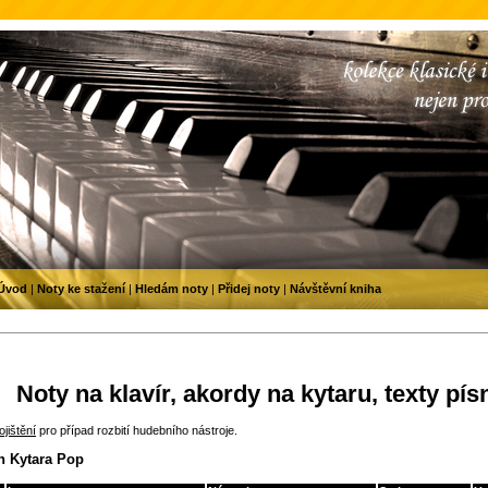
Úvod
|
Noty ke stažení
|
Hledám noty
|
Přidej noty
|
Návštěvní kniha
Noty na klavír, akordy na kytaru, texty pís
jištění
pro případ rozbití hudebního nástroje.
n Kytara Pop