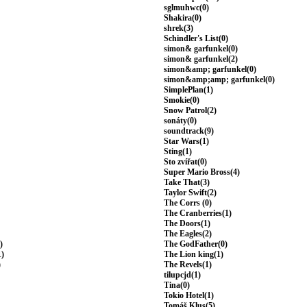
sglmuhwc(0)
Shakira(0)
shrek(3)
Schindler's List(0)
simon& garfunkel(0)
simon& garfunkel(2)
simon&amp; garfunkel(0)
simon&amp;amp; garfunkel(0)
SimplePlan(1)
Smokie(0)
Snow Patrol(2)
sonáty(0)
soundtrack(9)
Star Wars(1)
Sting(1)
Sto zvířat(0)
Super Mario Bross(4)
Take That(3)
Taylor Swift(2)
The Corrs (0)
The Cranberries(1)
The Doors(1)
The Eagles(2)
)
The GodFather(0)
1)
The Lion king(1)
)
The Revels(1)
tilupcjd(1)
Tina(0)
Tokio Hotel(1)
Tomáš Klus(5)