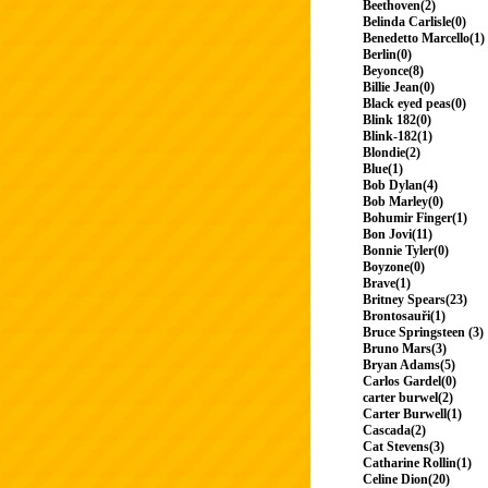
Beethoven(2)
Belinda Carlisle(0)
Benedetto Marcello(1)
Berlin(0)
Beyonce(8)
Billie Jean(0)
Black eyed peas(0)
Blink 182(0)
Blink-182(1)
Blondie(2)
Blue(1)
Bob Dylan(4)
Bob Marley(0)
Bohumir Finger(1)
Bon Jovi(11)
Bonnie Tyler(0)
Boyzone(0)
Brave(1)
Britney Spears(23)
Brontosauři(1)
Bruce Springsteen (3)
Bruno Mars(3)
Bryan Adams(5)
Carlos Gardel(0)
carter burwel(2)
Carter Burwell(1)
Cascada(2)
Cat Stevens(3)
Catharine Rollin(1)
Celine Dion(20)