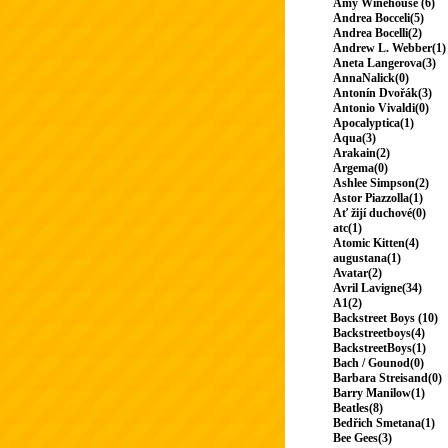
Amy Winehouse (6)
Andrea Bocceli(5)
Andrea Bocelli(2)
Andrew L. Webber(1)
Aneta Langerova(3)
AnnaNalick(0)
Antonín Dvořák(3)
Antonio Vivaldi(0)
Apocalyptica(1)
Aqua(3)
Arakain(2)
Argema(0)
Ashlee Simpson(2)
Astor Piazzolla(1)
Ať žijí duchové(0)
atc(1)
Atomic Kitten(4)
augustana(1)
Avatar(2)
Avril Lavigne(34)
A1(2)
Backstreet Boys (10)
Backstreetboys(4)
BackstreetBoys(1)
Bach / Gounod(0)
Barbara Streisand(0)
Barry Manilow(1)
Beatles(8)
Bedřich Smetana(1)
Bee Gees(3)