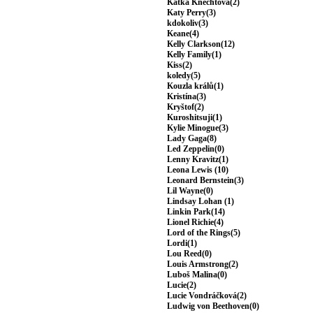
Katka Knechtová(2)
Katy Perry(3)
kdokoliv(3)
Keane(4)
Kelly Clarkson(12)
Kelly Family(1)
Kiss(2)
koledy(5)
Kouzla králů(1)
Kristína(3)
Kryštof(2)
Kuroshitsuji(1)
Kylie Minogue(3)
Lady Gaga(8)
Led Zeppelin(0)
Lenny Kravitz(1)
Leona Lewis (10)
Leonard Bernstein(3)
Lil Wayne(0)
Lindsay Lohan (1)
Linkin Park(14)
Lionel Richie(4)
Lord of the Rings(5)
Lordi(1)
Lou Reed(0)
Louis Armstrong(2)
Luboš Malina(0)
Lucie(2)
Lucie Vondráčková(2)
Ludwig von Beethoven(0)