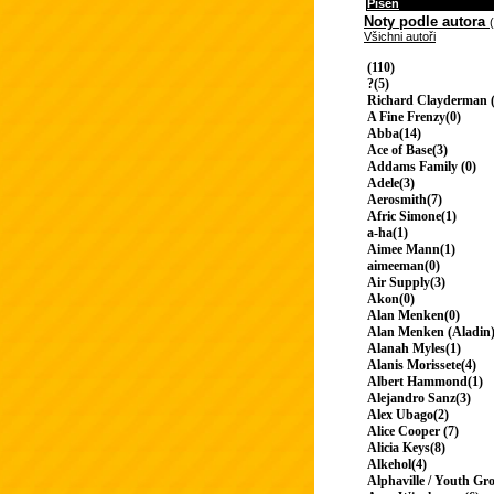
Píseň
Noty podle autora
Všichni autoři
(110)
?(5)
Richard Clayderman (
A Fine Frenzy(0)
Abba(14)
Ace of Base(3)
Addams Family (0)
Adele(3)
Aerosmith(7)
Afric Simone(1)
a-ha(1)
Aimee Mann(1)
aimeeman(0)
Air Supply(3)
Akon(0)
Alan Menken(0)
Alan Menken (Aladin)
Alanah Myles(1)
Alanis Morissete(4)
Albert Hammond(1)
Alejandro Sanz(3)
Alex Ubago(2)
Alice Cooper (7)
Alicia Keys(8)
Alkehol(4)
Alphaville / Youth Gr