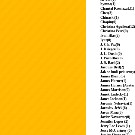
hymna(1)
Chantal Kreviazuk(1)
Cher(3)
Chinaski(1)
Chopin(0)
Christina Aguilera(12)
Christina Perri(0)
Ivan Hlas(2)
Iyaz(0)
J. Ch. Pez(0)
J. Krieger(0)
J. L. Dusík(0)
J. Pachelbel(0)
J. S. Bach(2)
Jacques Brel(2)
Jak se budí princezny
James Blunt (5)
James Horner(1)
James Horner (Avatar
James Morrison(0)
Janek Ladecký(1)
Janet Jackson(1)
Jaromír Nohavica(1)
Jaroslav Ježek(6)
Jason Mraz(3)
Javier Navarrete(0)
Jennifer Lopez (2)
Jerry Lee Lewis (1)
Jesse McCartney (0)