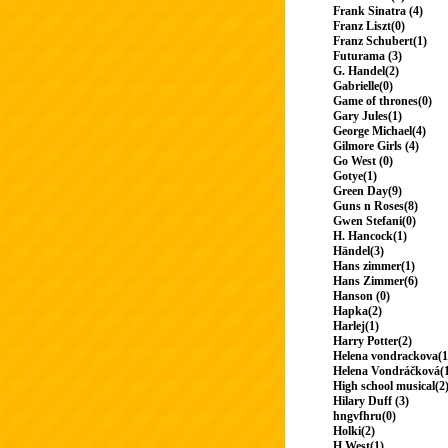
Frank Sinatra (4)
Franz Liszt(0)
Franz Schubert(1)
Futurama (3)
G. Handel(2)
Gabrielle(0)
Game of thrones(0)
Gary Jules(1)
George Michael(4)
Gilmore Girls (4)
Go West (0)
Gotye(1)
Green Day(9)
Guns n Roses(8)
Gwen Stefani(0)
H. Hancock(1)
Händel(3)
Hans zimmer(1)
Hans Zimmer(6)
Hanson (0)
Hapka(2)
Harlej(1)
Harry Potter(2)
Helena vondrackova(1
Helena Vondráčková(
High school musical(2
Hilary Duff (3)
hngvfhru(0)
Holki(2)
H.West(1)