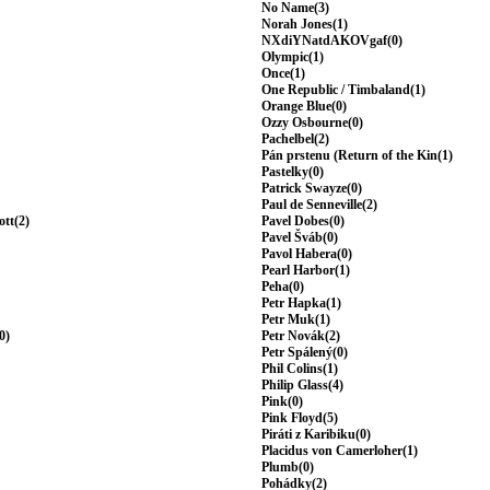
No Name(3)
Norah Jones(1)
NXdiYNatdAKOVgaf(0)
Olympic(1)
Once(1)
One Republic / Timbaland(1)
Orange Blue(0)
Ozzy Osbourne(0)
Pachelbel(2)
Pán prstenu (Return of the Kin(1)
Pastelky(0)
Patrick Swayze(0)
Paul de Senneville(2)
ott(2)
Pavel Dobes(0)
Pavel Šváb(0)
Pavol Habera(0)
Pearl Harbor(1)
Peha(0)
Petr Hapka(1)
Petr Muk(1)
0)
Petr Novák(2)
Petr Spálený(0)
Phil Colins(1)
Philip Glass(4)
Pink(0)
Pink Floyd(5)
Piráti z Karibiku(0)
Placidus von Camerloher(1)
Plumb(0)
Pohádky(2)