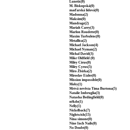
Lunetic(0)
M. Biskupská(0)
maďarská lidová(0)
Madonna(2)
Maksim(0)
Mandrage(2)
Mariah Carey(3)
Marlon Roudette(0)
Maxim Turbulenc(0)
Metallica(2)
Michael Jackson(4)
Michael Nyman(2)
Michal David(3)
Mike Oldfield (0)
Miley Cirus(0)
Miley Cyrus(5)
Miro Žbirka(2)
Miroslav Etzler(0)
Mission impossible(0)
Moby(1)
Mrtvá nevěsta Tima Burtona(5)
Natalie Imbruglia(3)
Natasha Bedingfield(0)
někdo(1)
Nelly(1)
Nickelback(7)
Nightwish(15)
Nina simone(0)
Nine Inch Nails(0)
No Doubt(0)