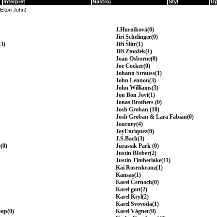
Interpret
Nástroj
Styl
Up
(Elton John)
J.Hurníková(0)
Jiri Schelinger(0)
3)
Jiří Šlitr(1)
Jiří Zmožek(1)
Joan Osborne(0)
Joe Cocker(0)
Johann Strauss(1)
John Lennon(3)
John Williams(3)
Jon Bon Jovi(1)
Jonas Brothers (0)
Josh Groban (18)
Josh Groban & Lara Fabian(0)
Journey(4)
JoyEnriquez(0)
J.S.Bach(3)
(0)
Jurassik Park (0)
Justin BIeber(2)
Justin Timberlake(11)
Kai Rosenkranz(1)
Kansas(1)
Karel Černoch(0)
Karel gott(2)
Karel Kryl(2)
Karel Svovoda(1)
oup(0)
Karel Vágner(0)