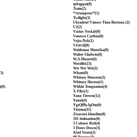
tpbqppzi(0)
Train(2)
*//trumpeta//*(1)
Twilight(3)
Ukradené Vánoce Tima Burtona (2)
U2(2)
Václav Neckář(0)
Vanessa Carlton(0)
Vojta Dyk(1)
Vřešťál(0)
Waldemar Matuška(0)
Walter Gladwin(0)
W.A.Mozart(6)
Westlife(23)
Wet Wet Wet(2)
(3)
Wham(0)
Whitney Houston(3)
Whitney Huston(1)
)(0)
Within Temptation(4)
X-Files(1)
Yann Tiersen(12)
Yanni(4)
YgzQfByJgOm(0)
Yiruma(11)
Ztracená bloudím(0)
101 dalmatinu(0)
3 Colours Red(4)
3 Doors Down(3)
42nd Street(2)