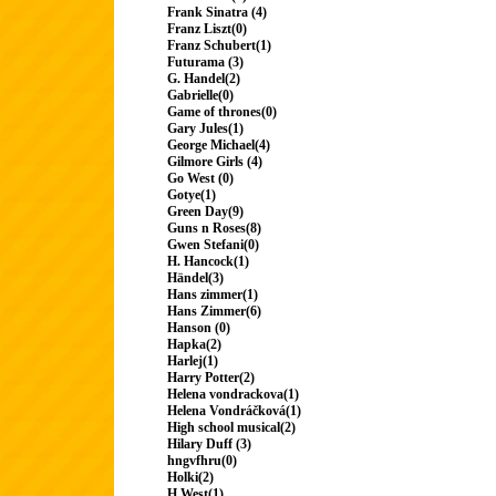
Frank Sinatra (4)
Franz Liszt(0)
Franz Schubert(1)
Futurama (3)
G. Handel(2)
Gabrielle(0)
Game of thrones(0)
Gary Jules(1)
George Michael(4)
Gilmore Girls (4)
Go West (0)
Gotye(1)
Green Day(9)
Guns n Roses(8)
Gwen Stefani(0)
H. Hancock(1)
Händel(3)
Hans zimmer(1)
Hans Zimmer(6)
Hanson (0)
Hapka(2)
Harlej(1)
Harry Potter(2)
Helena vondrackova(1)
Helena Vondráčková(1)
High school musical(2)
Hilary Duff (3)
hngvfhru(0)
Holki(2)
H.West(1)