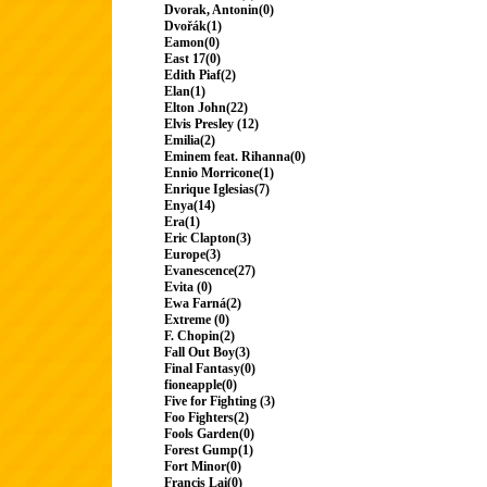
Dvorak, Antonin(0)
Dvořák(1)
Eamon(0)
East 17(0)
Edith Piaf(2)
Elan(1)
Elton John(22)
Elvis Presley (12)
Emilia(2)
Eminem feat. Rihanna(0)
Ennio Morricone(1)
Enrique Iglesias(7)
Enya(14)
Era(1)
Eric Clapton(3)
Europe(3)
Evanescence(27)
Evita (0)
Ewa Farná(2)
Extreme (0)
F. Chopin(2)
Fall Out Boy(3)
Final Fantasy(0)
fioneapple(0)
Five for Fighting (3)
Foo Fighters(2)
Fools Garden(0)
Forest Gump(1)
Fort Minor(0)
Francis Lai(0)