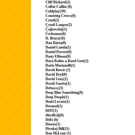
Cliff Richard(2)
Colbie Caillat (0)
Coldplay(39)
Counting Crows(0)
Creed(2)
Cyndi Lauper(2)
Čajkovskij(1)
Čechomor(0)
D. Bruce(16)
Dan Bárta(0)
Daniel Landa(1)
Daniel Powter(0)
Dany Elfman(0)
Dara Rolins a Karel Gott(2)
Dario Marianelli(1)
David Bowie (2)
David Deyl(0)
David Gray(1)
David Guetta(1)
Debussy(3)
Deep Blue Something(0)
Deep Purple(1)
Demi Lovato(1)
Desmod(1)
DHT(1)
dhydbclj(0)
Dido (6)
Disney(1)
Divokej Bill(11)
Don McLean (1)