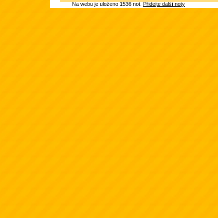
Na webu je uloženo 1536 not.
Přidejte další noty