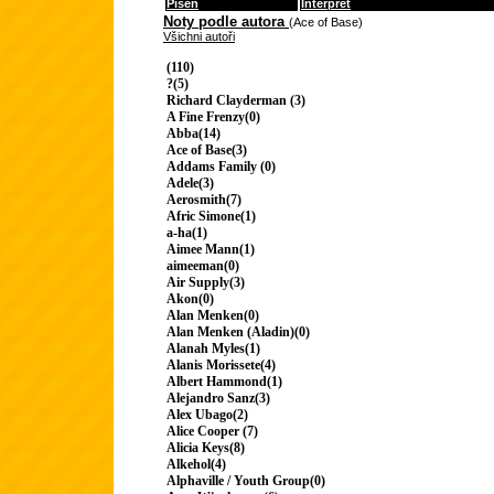
Píseň
Interpret
Noty podle autora
(Ace of Base)
Všichni autoři
(110)
?(5)
Richard Clayderman (3)
A Fine Frenzy(0)
Abba(14)
Ace of Base(3)
Addams Family (0)
Adele(3)
Aerosmith(7)
Afric Simone(1)
a-ha(1)
Aimee Mann(1)
aimeeman(0)
Air Supply(3)
Akon(0)
Alan Menken(0)
Alan Menken (Aladin)(0)
Alanah Myles(1)
Alanis Morissete(4)
Albert Hammond(1)
Alejandro Sanz(3)
Alex Ubago(2)
Alice Cooper (7)
Alicia Keys(8)
Alkehol(4)
Alphaville / Youth Group(0)