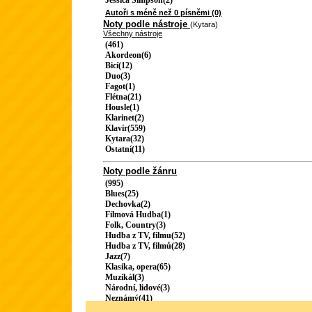
Jessica Simpson(2)
Autoři s méně než 0 písněmi (0)
Noty podle nástroje
(Kytara)
Všechny nástroje
(461)
Akordeon(6)
Bicí(12)
Duo(3)
Fagot(1)
Flétna(21)
Housle(1)
Klarinet(2)
Klavír(559)
Kytara(32)
Ostatní(11)
Noty podle žánru
(995)
Blues(25)
Dechovka(2)
Filmová Hudba(1)
Folk, Country(3)
Hudba z TV, filmu(52)
Hudba z TV, filmů(28)
Jazz(7)
Klasika, opera(65)
Muzikál(3)
Národní, lidové(3)
Neznámý(41)