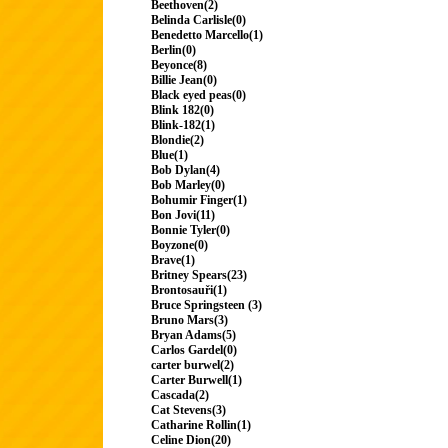
Beethoven(2)
Belinda Carlisle(0)
Benedetto Marcello(1)
Berlin(0)
Beyonce(8)
Billie Jean(0)
Black eyed peas(0)
Blink 182(0)
Blink-182(1)
Blondie(2)
Blue(1)
Bob Dylan(4)
Bob Marley(0)
Bohumir Finger(1)
Bon Jovi(11)
Bonnie Tyler(0)
Boyzone(0)
Brave(1)
Britney Spears(23)
Brontosauři(1)
Bruce Springsteen (3)
Bruno Mars(3)
Bryan Adams(5)
Carlos Gardel(0)
carter burwel(2)
Carter Burwell(1)
Cascada(2)
Cat Stevens(3)
Catharine Rollin(1)
Celine Dion(20)