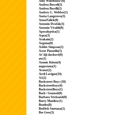
Amy Winehouse (6)
Andrea Bocceli(5)
Andrea Bocelli(2)
Andrew L. Webber(1)
Aneta Langerova(3)
AnnaNalick(0)
Antonín Dvořák(3)
Antonio Vivaldi(0)
Apocalyptica(1)
Aqua(3)
Arakain(2)
Argema(0)
Ashlee Simpson(2)
Astor Piazzolla(1)
Ať žijí duchové(0)
atc(1)
Atomic Kitten(4)
augustana(1)
Avatar(2)
Avril Lavigne(34)
A1(2)
Backstreet Boys (10)
Backstreetboys(4)
BackstreetBoys(1)
Bach / Gounod(0)
Barbara Streisand(0)
Barry Manilow(1)
Beatles(8)
Bedřich Smetana(1)
Bee Gees(3)