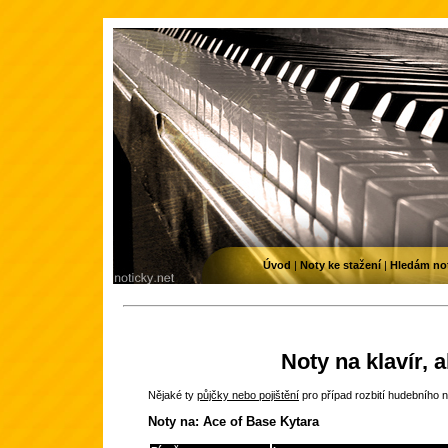
Úvod
|
Noty ke stažení
|
Hledám no
Noty na klavír, 
Nějaké ty
půjčky nebo pojištění
pro případ rozbití hudebního n
Noty na: Ace of Base Kytara