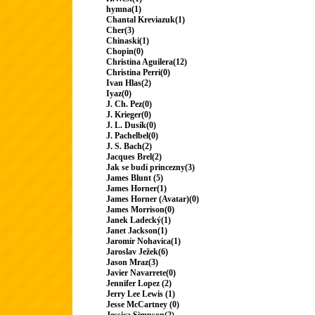
hymna(1)
Chantal Kreviazuk(1)
Cher(3)
Chinaski(1)
Chopin(0)
Christina Aguilera(12)
Christina Perri(0)
Ivan Hlas(2)
Iyaz(0)
J. Ch. Pez(0)
J. Krieger(0)
J. L. Dusík(0)
J. Pachelbel(0)
J. S. Bach(2)
Jacques Brel(2)
Jak se budí princezny(3)
James Blunt (5)
James Horner(1)
James Horner (Avatar)(0)
James Morrison(0)
Janek Ladecký(1)
Janet Jackson(1)
Jaromír Nohavica(1)
Jaroslav Ježek(6)
Jason Mraz(3)
Javier Navarrete(0)
Jennifer Lopez (2)
Jerry Lee Lewis (1)
Jesse McCartney (0)