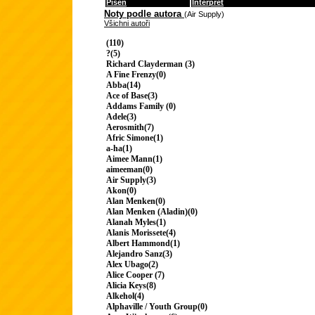
Píseň
Interpret
Noty podle autora
(Air Supply)
Všichni autoři
(110)
?(5)
Richard Clayderman (3)
A Fine Frenzy(0)
Abba(14)
Ace of Base(3)
Addams Family (0)
Adele(3)
Aerosmith(7)
Afric Simone(1)
a-ha(1)
Aimee Mann(1)
aimeeman(0)
Air Supply(3)
Akon(0)
Alan Menken(0)
Alan Menken (Aladin)(0)
Alanah Myles(1)
Alanis Morissete(4)
Albert Hammond(1)
Alejandro Sanz(3)
Alex Ubago(2)
Alice Cooper (7)
Alicia Keys(8)
Alkehol(4)
Alphaville / Youth Group(0)