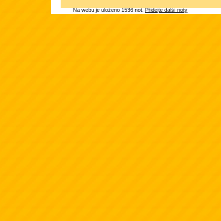
Na webu je uloženo 1536 not.
Přidejte další noty