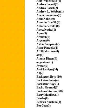
Amy Winehouse (6)
Andrea Bocceli(5)
Andrea Bocelli(2)
Andrew L. Webber(1)
Aneta Langerova(3)
AnnaNalick(0)
Antonín Dvořák(3)
Antonio Vivaldi(0)
Apocalyptica(1)
Aqua(3)
Arakain(2)
Argema(0)
Ashlee Simpson(2)
Astor Piazzolla(1)
Ať žijí duchové(0)
atc(1)
Atomic Kitten(4)
augustana(1)
Avatar(2)
Avril Lavigne(34)
A1(2)
Backstreet Boys (10)
Backstreetboys(4)
BackstreetBoys(1)
Bach / Gounod(0)
Barbara Streisand(0)
Barry Manilow(1)
Beatles(8)
Bedřich Smetana(1)
Bee Gees(3)