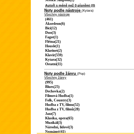
Jessica Simpson(2)
Autoři s méně než 0 písněmi (0)
Noty podle nástroje
(Kytara)
Všechny nástroje
(461)
Akordeon(6)
Bicí(12)
Duo(3)
Fagot(1)
Flétna(21)
Housle(1)
Klarinet(2)
Klavír(559)
Kytara(32)
Ostatní(11)
Noty podle žánru
(Pop)
Všechny žánry
(995)
Blues(25)
Dechovka(2)
Filmová Hudba(1)
Folk, Country(3)
Hudba z TV, filmu(52)
Hudba z TV, filmů(28)
Jazz(7)
Klasika, opera(65)
Muzikál(3)
Národní, lidové(3)
Neznámý(41)