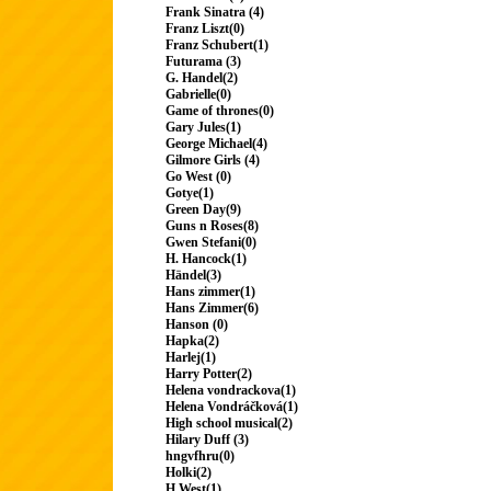
Frank Sinatra (4)
Franz Liszt(0)
Franz Schubert(1)
Futurama (3)
G. Handel(2)
Gabrielle(0)
Game of thrones(0)
Gary Jules(1)
George Michael(4)
Gilmore Girls (4)
Go West (0)
Gotye(1)
Green Day(9)
Guns n Roses(8)
Gwen Stefani(0)
H. Hancock(1)
Händel(3)
Hans zimmer(1)
Hans Zimmer(6)
Hanson (0)
Hapka(2)
Harlej(1)
Harry Potter(2)
Helena vondrackova(1)
Helena Vondráčková(1)
High school musical(2)
Hilary Duff (3)
hngvfhru(0)
Holki(2)
H.West(1)