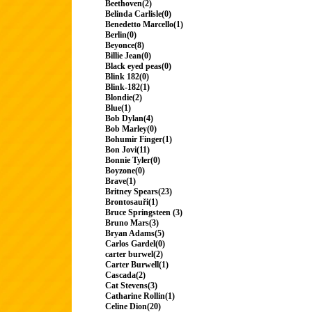
Beethoven(2)
Belinda Carlisle(0)
Benedetto Marcello(1)
Berlin(0)
Beyonce(8)
Billie Jean(0)
Black eyed peas(0)
Blink 182(0)
Blink-182(1)
Blondie(2)
Blue(1)
Bob Dylan(4)
Bob Marley(0)
Bohumir Finger(1)
Bon Jovi(11)
Bonnie Tyler(0)
Boyzone(0)
Brave(1)
Britney Spears(23)
Brontosauři(1)
Bruce Springsteen (3)
Bruno Mars(3)
Bryan Adams(5)
Carlos Gardel(0)
carter burwel(2)
Carter Burwell(1)
Cascada(2)
Cat Stevens(3)
Catharine Rollin(1)
Celine Dion(20)