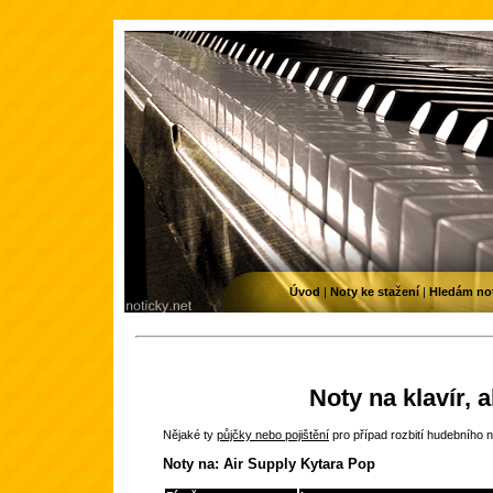
Úvod
|
Noty ke stažení
|
Hledám no
Noty na klavír, 
Nějaké ty
půjčky nebo pojištění
pro případ rozbití hudebního n
Noty na: Air Supply Kytara Pop