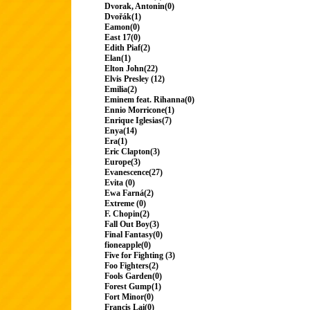
Dvorak, Antonin(0)
Dvořák(1)
Eamon(0)
East 17(0)
Edith Piaf(2)
Elan(1)
Elton John(22)
Elvis Presley (12)
Emilia(2)
Eminem feat. Rihanna(0)
Ennio Morricone(1)
Enrique Iglesias(7)
Enya(14)
Era(1)
Eric Clapton(3)
Europe(3)
Evanescence(27)
Evita (0)
Ewa Farná(2)
Extreme (0)
F. Chopin(2)
Fall Out Boy(3)
Final Fantasy(0)
fioneapple(0)
Five for Fighting (3)
Foo Fighters(2)
Fools Garden(0)
Forest Gump(1)
Fort Minor(0)
Francis Lai(0)