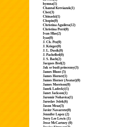
hymna(1)
Chantal Kreviazuk(1)
Cher(3)
Chinaski(1)
Chopin(0)
Christina Aguilera(12)
Christina Perri(0)
Ivan Hlas(2)
Iyaz(0)
J. Ch. Pez(0)
J. Krieger(0)
J. L. Dusík(0)
J. Pachelbel(0)
J. S. Bach(2)
Jacques Brel(2)
Jak se budí princezny(3)
James Blunt (5)
James Horner(1)
James Horner (Avatar)(0)
James Morrison(0)
Janek Ladecký(1)
Janet Jackson(1)
Jaromír Nohavica(1)
Jaroslav Ježek(6)
Jason Mraz(3)
Javier Navarrete(0)
Jennifer Lopez (2)
Jerry Lee Lewis (1)
Jesse McCartney (0)