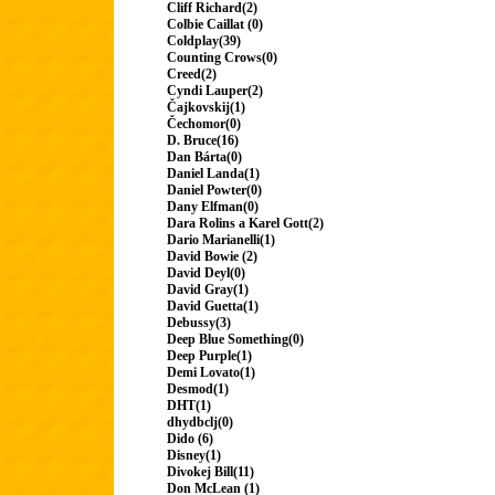
Cliff Richard(2)
Colbie Caillat (0)
Coldplay(39)
Counting Crows(0)
Creed(2)
Cyndi Lauper(2)
Čajkovskij(1)
Čechomor(0)
D. Bruce(16)
Dan Bárta(0)
Daniel Landa(1)
Daniel Powter(0)
Dany Elfman(0)
Dara Rolins a Karel Gott(2)
Dario Marianelli(1)
David Bowie (2)
David Deyl(0)
David Gray(1)
David Guetta(1)
Debussy(3)
Deep Blue Something(0)
Deep Purple(1)
Demi Lovato(1)
Desmod(1)
DHT(1)
dhydbclj(0)
Dido (6)
Disney(1)
Divokej Bill(11)
Don McLean (1)