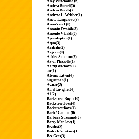
Amy Winehouse (6)
Andrea Bocceli(5)
Andrea Bocelli(2)
Andrew L. Webber(1)
Aneta Langerova(3)
AnnaNalick(0)
Antonín Dvořák(3)
Antonio Vivaldi(0)
Apocalyptica(1)
Aqua(3)
Arakain(2)
Argema(0)
Ashlee Simpson(2)
Astor Piazzolla(1)
Ať žijí duchové(0)
atc(1)
Atomic Kitten(4)
augustana(1)
Avatar(2)
Avril Lavigne(34)
A1(2)
Backstreet Boys (10)
Backstreetboys(4)
BackstreetBoys(1)
Bach / Gounod(0)
Barbara Streisand(0)
Barry Manilow(1)
Beatles(8)
Bedřich Smetana(1)
Bee Gees(3)