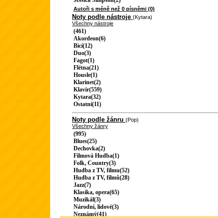
Jessica Simpson(2)
Autoři s méně než 0 písněmi (0)
Noty podle nástroje
(Kytara)
Všechny nástroje
(461)
Akordeon(6)
Bicí(12)
Duo(3)
Fagot(1)
Flétna(21)
Housle(1)
Klarinet(2)
Klavír(559)
Kytara(32)
Ostatní(11)
Noty podle žánru
(Pop)
Všechny žánry
(995)
Blues(25)
Dechovka(2)
Filmová Hudba(1)
Folk, Country(3)
Hudba z TV, filmu(52)
Hudba z TV, filmů(28)
Jazz(7)
Klasika, opera(65)
Muzikál(3)
Národní, lidové(3)
Neznámý(41)