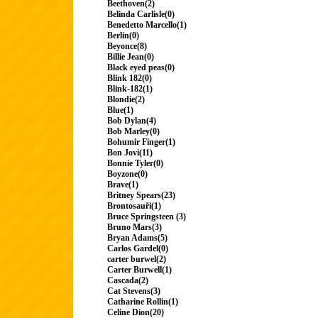
Beethoven(2)
Belinda Carlisle(0)
Benedetto Marcello(1)
Berlin(0)
Beyonce(8)
Billie Jean(0)
Black eyed peas(0)
Blink 182(0)
Blink-182(1)
Blondie(2)
Blue(1)
Bob Dylan(4)
Bob Marley(0)
Bohumir Finger(1)
Bon Jovi(11)
Bonnie Tyler(0)
Boyzone(0)
Brave(1)
Britney Spears(23)
Brontosauři(1)
Bruce Springsteen (3)
Bruno Mars(3)
Bryan Adams(5)
Carlos Gardel(0)
carter burwel(2)
Carter Burwell(1)
Cascada(2)
Cat Stevens(3)
Catharine Rollin(1)
Celine Dion(20)