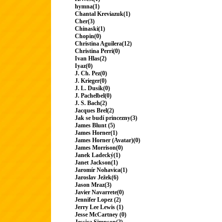
hymna(1)
Chantal Kreviazuk(1)
Cher(3)
Chinaski(1)
Chopin(0)
Christina Aguilera(12)
Christina Perri(0)
Ivan Hlas(2)
Iyaz(0)
J. Ch. Pez(0)
J. Krieger(0)
J. L. Dusík(0)
J. Pachelbel(0)
J. S. Bach(2)
Jacques Brel(2)
Jak se budí princezny(3)
James Blunt (5)
James Horner(1)
James Horner (Avatar)(0)
James Morrison(0)
Janek Ladecký(1)
Janet Jackson(1)
Jaromír Nohavica(1)
Jaroslav Ježek(6)
Jason Mraz(3)
Javier Navarrete(0)
Jennifer Lopez (2)
Jerry Lee Lewis (1)
Jesse McCartney (0)