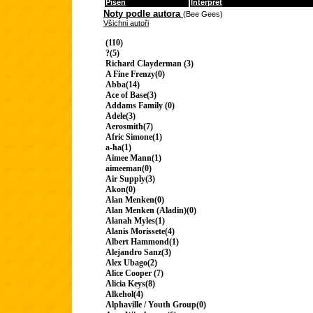
Píseň
Interpret
Noty podle autora
(Bee Gees)
Všichni autoři
(110)
?(5)
Richard Clayderman (3)
A Fine Frenzy(0)
Abba(14)
Ace of Base(3)
Addams Family (0)
Adele(3)
Aerosmith(7)
Afric Simone(1)
a-ha(1)
Aimee Mann(1)
aimeeman(0)
Air Supply(3)
Akon(0)
Alan Menken(0)
Alan Menken (Aladin)(0)
Alanah Myles(1)
Alanis Morissete(4)
Albert Hammond(1)
Alejandro Sanz(3)
Alex Ubago(2)
Alice Cooper (7)
Alicia Keys(8)
Alkehol(4)
Alphaville / Youth Group(0)