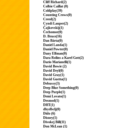
Cliff Richard(2)
Colbie Caillat (0)
Coldplay(39)
Counting Crows(0)
Creed(2)
Cyndi Lauper(2)
Čajkovskij(1)
Čechomor(0)
D. Bruce(16)
Dan Bárta(0)
Daniel Landa(1)
Daniel Powter(0)
Dany Elfman(0)
Dara Rolins a Karel Gott(2)
Dario Marianelli(1)
David Bowie (2)
David Deyl(0)
David Gray(1)
David Guetta(1)
Debussy(3)
Deep Blue Something(0)
Deep Purple(1)
Demi Lovato(1)
Desmod(1)
DHT(1)
dhydbclj(0)
Dido (6)
Disney(1)
Divokej Bill(11)
Don McLean (1)