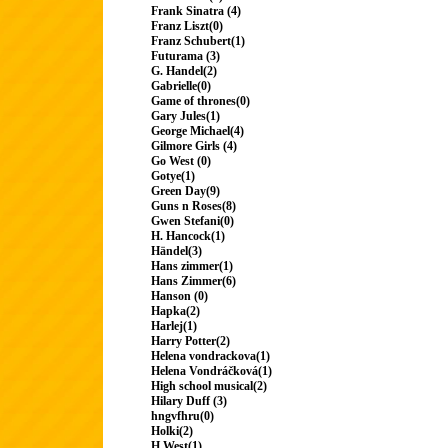
Frank Sinatra (4)
Franz Liszt(0)
Franz Schubert(1)
Futurama (3)
G. Handel(2)
Gabrielle(0)
Game of thrones(0)
Gary Jules(1)
George Michael(4)
Gilmore Girls (4)
Go West (0)
Gotye(1)
Green Day(9)
Guns n Roses(8)
Gwen Stefani(0)
H. Hancock(1)
Händel(3)
Hans zimmer(1)
Hans Zimmer(6)
Hanson (0)
Hapka(2)
Harlej(1)
Harry Potter(2)
Helena vondrackova(1)
Helena Vondráčková(1)
High school musical(2)
Hilary Duff (3)
hngvfhru(0)
Holki(2)
H.West(1)