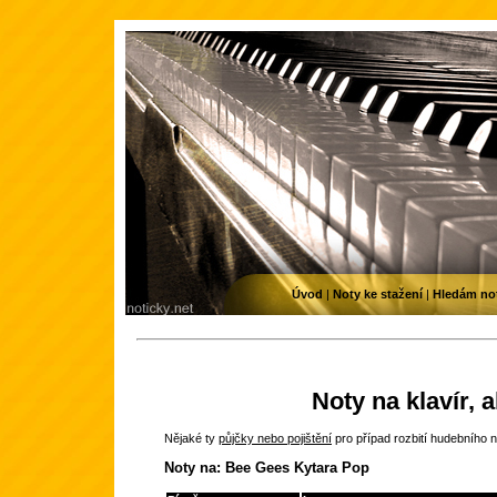
Úvod
|
Noty ke stažení
|
Hledám no
Noty na klavír, 
Nějaké ty
půjčky nebo pojištění
pro případ rozbití hudebního n
Noty na: Bee Gees Kytara Pop