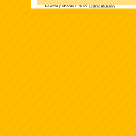
Na webu je uloženo 1536 not.
Přidejte další noty