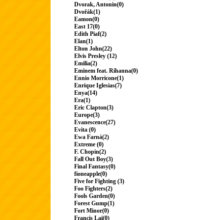
Dvorak, Antonin(0)
Dvořák(1)
Eamon(0)
East 17(0)
Edith Piaf(2)
Elan(1)
Elton John(22)
Elvis Presley (12)
Emilia(2)
Eminem feat. Rihanna(0)
Ennio Morricone(1)
Enrique Iglesias(7)
Enya(14)
Era(1)
Eric Clapton(3)
Europe(3)
Evanescence(27)
Evita (0)
Ewa Farná(2)
Extreme (0)
F. Chopin(2)
Fall Out Boy(3)
Final Fantasy(0)
fioneapple(0)
Five for Fighting (3)
Foo Fighters(2)
Fools Garden(0)
Forest Gump(1)
Fort Minor(0)
Francis Lai(0)