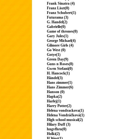
Frank Sinatra (4)
Franz Liszt(0)
Franz Schubert(1)
Futurama (3)
G. Handel(2)
Gabrielle(0)
Game of thrones(0)
Gary Jules(1)
George Michael(4)
Gilmore Girls (4)
Go West (0)
Gotye(1)
Green Day(9)
Guns n Roses(8)
Gwen Stefani(0)
H. Hancock(1)
Händel(3)
Hans zimmer(1)
Hans Zimmer(6)
Hanson (0)
Hapka(2)
Harlej(1)
Harry Potter(2)
Helena vondrackova(1)
Helena Vondráčková(1)
High school musical(2)
Hilary Duff (3)
hngvfhru(0)
Holki(2)
H.West(1)