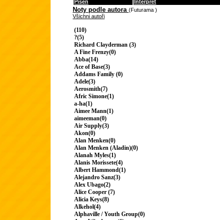
Píseň
Interpret
Noty podle autora
(Futurama )
Všichni autoři
(110)
?(5)
Richard Clayderman (3)
A Fine Frenzy(0)
Abba(14)
Ace of Base(3)
Addams Family (0)
Adele(3)
Aerosmith(7)
Afric Simone(1)
a-ha(1)
Aimee Mann(1)
aimeeman(0)
Air Supply(3)
Akon(0)
Alan Menken(0)
Alan Menken (Aladin)(0)
Alanah Myles(1)
Alanis Morissete(4)
Albert Hammond(1)
Alejandro Sanz(3)
Alex Ubago(2)
Alice Cooper (7)
Alicia Keys(8)
Alkehol(4)
Alphaville / Youth Group(0)