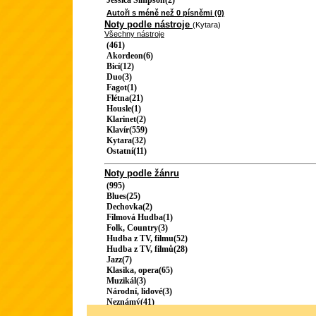
Jessica Simpson(2)
Autoři s méně než 0 písněmi (0)
Noty podle nástroje
(Kytara)
Všechny nástroje
(461)
Akordeon(6)
Bicí(12)
Duo(3)
Fagot(1)
Flétna(21)
Housle(1)
Klarinet(2)
Klavír(559)
Kytara(32)
Ostatní(11)
Noty podle žánru
(995)
Blues(25)
Dechovka(2)
Filmová Hudba(1)
Folk, Country(3)
Hudba z TV, filmu(52)
Hudba z TV, filmů(28)
Jazz(7)
Klasika, opera(65)
Muzikál(3)
Národní, lidové(3)
Neznámý(41)