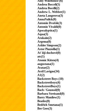
Amy Winehouse (6)
Andrea Bocceli(5)
Andrea Bocelli(2)
Andrew L. Webber(1)
Aneta Langerova(3)
AnnaNalick(0)
Antonín Dvořák(3)
Antonio Vivaldi(0)
Apocalyptica(1)
Aqua(3)
Arakain(2)
Argema(0)
Ashlee Simpson(2)
Astor Piazzolla(1)
Ať žijí duchové(0)
atc(1)
Atomic Kitten(4)
augustana(1)
Avatar(2)
Avril Lavigne(34)
A1(2)
Backstreet Boys (10)
Backstreetboys(4)
BackstreetBoys(1)
Bach / Gounod(0)
Barbara Streisand(0)
Barry Manilow(1)
Beatles(8)
Bedřich Smetana(1)
Bee Gees(3)