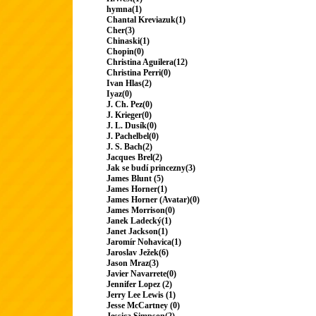
hymna(1)
Chantal Kreviazuk(1)
Cher(3)
Chinaski(1)
Chopin(0)
Christina Aguilera(12)
Christina Perri(0)
Ivan Hlas(2)
Iyaz(0)
J. Ch. Pez(0)
J. Krieger(0)
J. L. Dusík(0)
J. Pachelbel(0)
J. S. Bach(2)
Jacques Brel(2)
Jak se budí princezny(3)
James Blunt (5)
James Horner(1)
James Horner (Avatar)(0)
James Morrison(0)
Janek Ladecký(1)
Janet Jackson(1)
Jaromír Nohavica(1)
Jaroslav Ježek(6)
Jason Mraz(3)
Javier Navarrete(0)
Jennifer Lopez (2)
Jerry Lee Lewis (1)
Jesse McCartney (0)