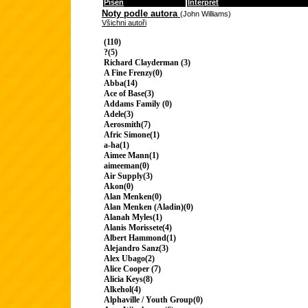
Píseň
Interpret
Noty podle autora
(John Williams)
Všichni autoři
(110)
?(5)
Richard Clayderman (3)
A Fine Frenzy(0)
Abba(14)
Ace of Base(3)
Addams Family (0)
Adele(3)
Aerosmith(7)
Afric Simone(1)
a-ha(1)
Aimee Mann(1)
aimeeman(0)
Air Supply(3)
Akon(0)
Alan Menken(0)
Alan Menken (Aladin)(0)
Alanah Myles(1)
Alanis Morissete(4)
Albert Hammond(1)
Alejandro Sanz(3)
Alex Ubago(2)
Alice Cooper (7)
Alicia Keys(8)
Alkehol(4)
Alphaville / Youth Group(0)