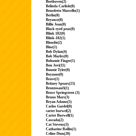
Beethoven(2)
Belinda Carlisle(0)
Benedetto Marcello(1)
Berlin(0)
Beyonce(8)
Billie Jean(0)
Black eyed peas(0)
Blink 182(0)
Blink-182(1)
Blondie(2)
Blue(1)
Bob Dylan(4)
Bob Marley(0)
Bohumir Finger(1)
Bon Jovi(11)
Bonnie Tyler(0)
Boyzone(0)
Brave(1)
Britney Spears(23)
Brontosauři(1)
Bruce Springsteen (3)
Bruno Mars(3)
Bryan Adams(5)
Carlos Gardel(0)
carter burwel(2)
Carter Burwell(1)
Cascada(2)
Cat Stevens(3)
Catharine Rollin(1)
Celine Dion(20)