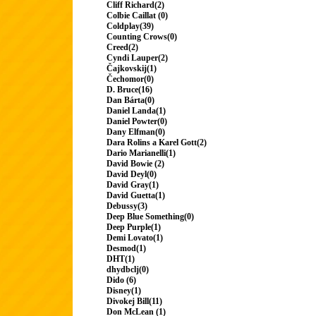
Cliff Richard(2)
Colbie Caillat (0)
Coldplay(39)
Counting Crows(0)
Creed(2)
Cyndi Lauper(2)
Čajkovskij(1)
Čechomor(0)
D. Bruce(16)
Dan Bárta(0)
Daniel Landa(1)
Daniel Powter(0)
Dany Elfman(0)
Dara Rolins a Karel Gott(2)
Dario Marianelli(1)
David Bowie (2)
David Deyl(0)
David Gray(1)
David Guetta(1)
Debussy(3)
Deep Blue Something(0)
Deep Purple(1)
Demi Lovato(1)
Desmod(1)
DHT(1)
dhydbclj(0)
Dido (6)
Disney(1)
Divokej Bill(11)
Don McLean (1)