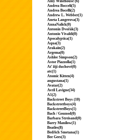
Amy Winehouse (6)
Andrea Bocceli(5)
Andrea Bocelli(2)
Andrew L. Webber(1)
Aneta Langerova(3)
AnnaNalick(0)
Antonín Dvořák(3)
Antonio Vivaldi(0)
Apocalyptica(1)
Aqua(3)
Arakain(2)
Argema(0)
Ashlee Simpson(2)
Astor Piazzolla(1)
Ať žijí duchové(0)
atc(1)
Atomic Kitten(4)
augustana(1)
Avatar(2)
Avril Lavigne(34)
A1(2)
Backstreet Boys (10)
Backstreetboys(4)
BackstreetBoys(1)
Bach / Gounod(0)
Barbara Streisand(0)
Barry Manilow(1)
Beatles(8)
Bedřich Smetana(1)
Bee Gees(3)