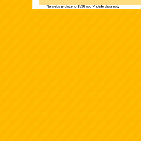
Na webu je uloženo 1536 not.
Přidejte další noty