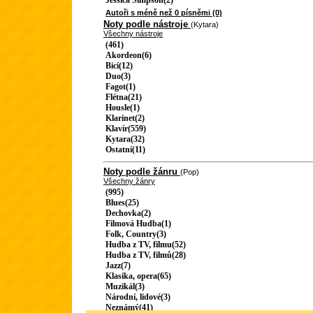
Jessica Simpson(2)
Autoři s méně než 0 písněmi (0)
Noty podle nástroje
(Kytara)
Všechny nástroje
(461)
Akordeon(6)
Bicí(12)
Duo(3)
Fagot(1)
Flétna(21)
Housle(1)
Klarinet(2)
Klavír(559)
Kytara(32)
Ostatní(11)
Noty podle žánru
(Pop)
Všechny žánry
(995)
Blues(25)
Dechovka(2)
Filmová Hudba(1)
Folk, Country(3)
Hudba z TV, filmu(52)
Hudba z TV, filmů(28)
Jazz(7)
Klasika, opera(65)
Muzikál(3)
Národní, lidové(3)
Neznámý(41)