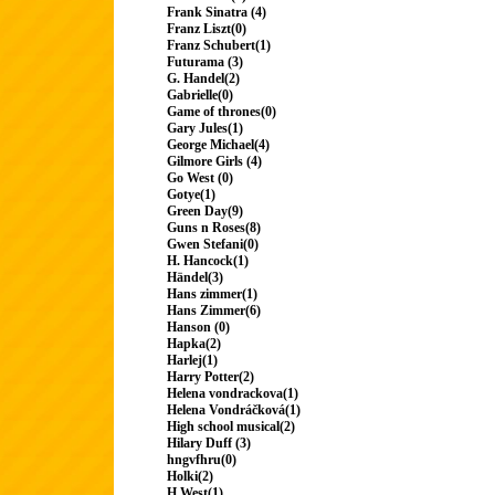
Frank Sinatra (4)
Franz Liszt(0)
Franz Schubert(1)
Futurama (3)
G. Handel(2)
Gabrielle(0)
Game of thrones(0)
Gary Jules(1)
George Michael(4)
Gilmore Girls (4)
Go West (0)
Gotye(1)
Green Day(9)
Guns n Roses(8)
Gwen Stefani(0)
H. Hancock(1)
Händel(3)
Hans zimmer(1)
Hans Zimmer(6)
Hanson (0)
Hapka(2)
Harlej(1)
Harry Potter(2)
Helena vondrackova(1)
Helena Vondráčková(1)
High school musical(2)
Hilary Duff (3)
hngvfhru(0)
Holki(2)
H.West(1)