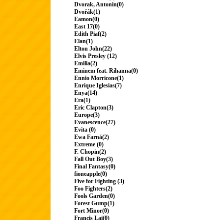
Dvorak, Antonin(0)
Dvořák(1)
Eamon(0)
East 17(0)
Edith Piaf(2)
Elan(1)
Elton John(22)
Elvis Presley (12)
Emilia(2)
Eminem feat. Rihanna(0)
Ennio Morricone(1)
Enrique Iglesias(7)
Enya(14)
Era(1)
Eric Clapton(3)
Europe(3)
Evanescence(27)
Evita (0)
Ewa Farná(2)
Extreme (0)
F. Chopin(2)
Fall Out Boy(3)
Final Fantasy(0)
fioneapple(0)
Five for Fighting (3)
Foo Fighters(2)
Fools Garden(0)
Forest Gump(1)
Fort Minor(0)
Francis Lai(0)