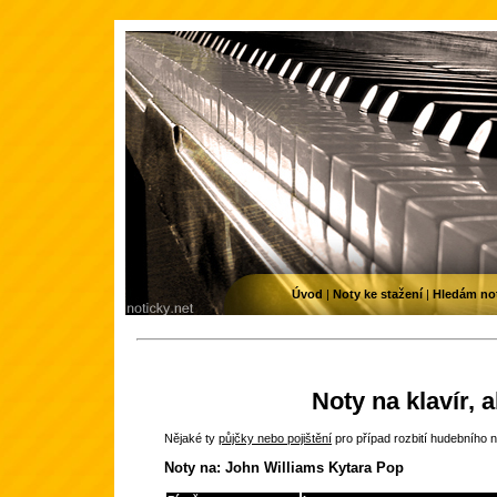
Úvod
|
Noty ke stažení
|
Hledám no
Noty na klavír, 
Nějaké ty
půjčky nebo pojištění
pro případ rozbití hudebního n
Noty na: John Williams Kytara Pop