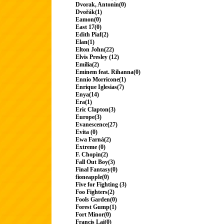
Dvorak, Antonin(0)
Dvořák(1)
Eamon(0)
East 17(0)
Edith Piaf(2)
Elan(1)
Elton John(22)
Elvis Presley (12)
Emilia(2)
Eminem feat. Rihanna(0)
Ennio Morricone(1)
Enrique Iglesias(7)
Enya(14)
Era(1)
Eric Clapton(3)
Europe(3)
Evanescence(27)
Evita (0)
Ewa Farná(2)
Extreme (0)
F. Chopin(2)
Fall Out Boy(3)
Final Fantasy(0)
fioneapple(0)
Five for Fighting (3)
Foo Fighters(2)
Fools Garden(0)
Forest Gump(1)
Fort Minor(0)
Francis Lai(0)