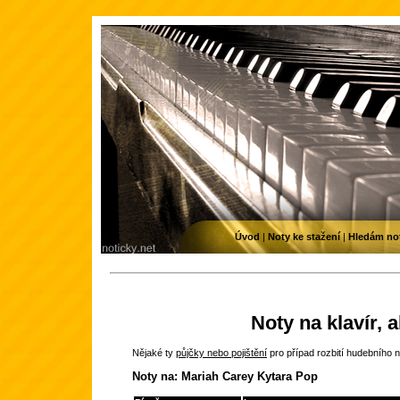
Úvod
|
Noty ke stažení
|
Hledám no
Noty na klavír, 
Nějaké ty
půjčky nebo pojištění
pro případ rozbití hudebního n
Noty na: Mariah Carey Kytara Pop