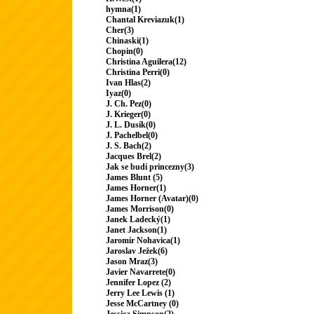
hymna(1)
Chantal Kreviazuk(1)
Cher(3)
Chinaski(1)
Chopin(0)
Christina Aguilera(12)
Christina Perri(0)
Ivan Hlas(2)
Iyaz(0)
J. Ch. Pez(0)
J. Krieger(0)
J. L. Dusík(0)
J. Pachelbel(0)
J. S. Bach(2)
Jacques Brel(2)
Jak se budí princezny(3)
James Blunt (5)
James Horner(1)
James Horner (Avatar)(0)
James Morrison(0)
Janek Ladecký(1)
Janet Jackson(1)
Jaromír Nohavica(1)
Jaroslav Ježek(6)
Jason Mraz(3)
Javier Navarrete(0)
Jennifer Lopez (2)
Jerry Lee Lewis (1)
Jesse McCartney (0)