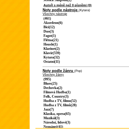
Jessica Simpson(2)
Autoři s méně než 0 písněmi (0)
Noty podle nástroje
(Kytara)
Všechny nástroje
(461)
Akordeon(6)
Bicí(12)
Duo(3)
Fagot(1)
Flétna(21)
Housle(1)
Klarinet(2)
Klavír(559)
Kytara(32)
Ostatní(11)
Noty podle žánru
(Pop)
Všechny žánry
(995)
Blues(25)
Dechovka(2)
Filmová Hudba(1)
Folk, Country(3)
Hudba z TV, filmu(52)
Hudba z TV, filmů(28)
Jazz(7)
Klasika, opera(65)
Muzikál(3)
Národní, lidové(3)
Neznámý(41)