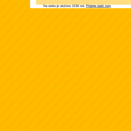
Na webu je uloženo 1536 not.
Přidejte další noty