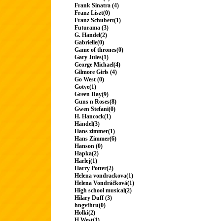
Frank Sinatra (4)
Franz Liszt(0)
Franz Schubert(1)
Futurama (3)
G. Handel(2)
Gabrielle(0)
Game of thrones(0)
Gary Jules(1)
George Michael(4)
Gilmore Girls (4)
Go West (0)
Gotye(1)
Green Day(9)
Guns n Roses(8)
Gwen Stefani(0)
H. Hancock(1)
Händel(3)
Hans zimmer(1)
Hans Zimmer(6)
Hanson (0)
Hapka(2)
Harlej(1)
Harry Potter(2)
Helena vondrackova(1)
Helena Vondráčková(1)
High school musical(2)
Hilary Duff (3)
hngvfhru(0)
Holki(2)
H.West(1)