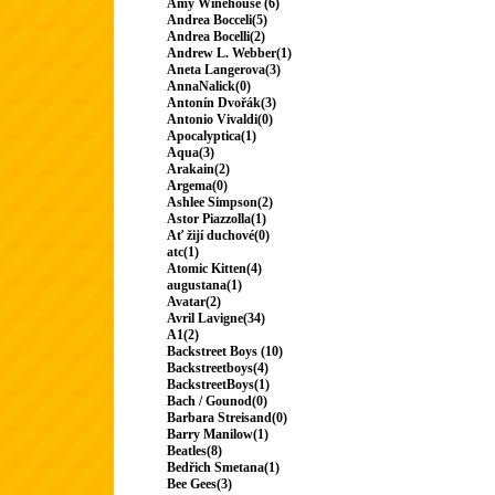
Amy Winehouse (6)
Andrea Bocceli(5)
Andrea Bocelli(2)
Andrew L. Webber(1)
Aneta Langerova(3)
AnnaNalick(0)
Antonín Dvořák(3)
Antonio Vivaldi(0)
Apocalyptica(1)
Aqua(3)
Arakain(2)
Argema(0)
Ashlee Simpson(2)
Astor Piazzolla(1)
Ať žijí duchové(0)
atc(1)
Atomic Kitten(4)
augustana(1)
Avatar(2)
Avril Lavigne(34)
A1(2)
Backstreet Boys (10)
Backstreetboys(4)
BackstreetBoys(1)
Bach / Gounod(0)
Barbara Streisand(0)
Barry Manilow(1)
Beatles(8)
Bedřich Smetana(1)
Bee Gees(3)