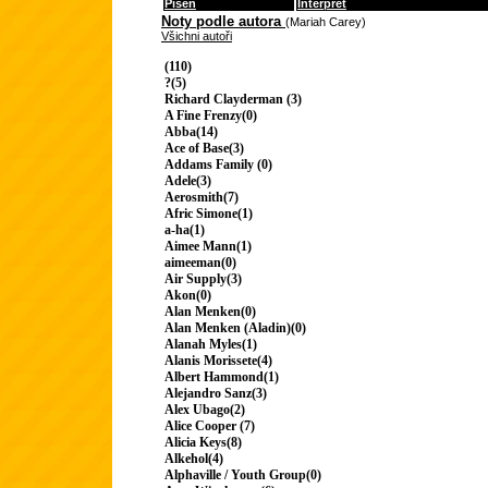
Píseň
Interpret
Noty podle autora
(Mariah Carey)
Všichni autoři
(110)
?(5)
Richard Clayderman (3)
A Fine Frenzy(0)
Abba(14)
Ace of Base(3)
Addams Family (0)
Adele(3)
Aerosmith(7)
Afric Simone(1)
a-ha(1)
Aimee Mann(1)
aimeeman(0)
Air Supply(3)
Akon(0)
Alan Menken(0)
Alan Menken (Aladin)(0)
Alanah Myles(1)
Alanis Morissete(4)
Albert Hammond(1)
Alejandro Sanz(3)
Alex Ubago(2)
Alice Cooper (7)
Alicia Keys(8)
Alkehol(4)
Alphaville / Youth Group(0)