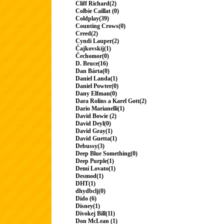
Cliff Richard(2)
Colbie Caillat (0)
Coldplay(39)
Counting Crows(0)
Creed(2)
Cyndi Lauper(2)
Čajkovskij(1)
Čechomor(0)
D. Bruce(16)
Dan Bárta(0)
Daniel Landa(1)
Daniel Powter(0)
Dany Elfman(0)
Dara Rolins a Karel Gott(2)
Dario Marianelli(1)
David Bowie (2)
David Deyl(0)
David Gray(1)
David Guetta(1)
Debussy(3)
Deep Blue Something(0)
Deep Purple(1)
Demi Lovato(1)
Desmod(1)
DHT(1)
dhydbclj(0)
Dido (6)
Disney(1)
Divokej Bill(11)
Don McLean (1)