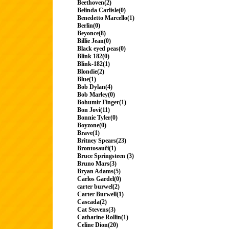
Beethoven(2)
Belinda Carlisle(0)
Benedetto Marcello(1)
Berlin(0)
Beyonce(8)
Billie Jean(0)
Black eyed peas(0)
Blink 182(0)
Blink-182(1)
Blondie(2)
Blue(1)
Bob Dylan(4)
Bob Marley(0)
Bohumir Finger(1)
Bon Jovi(11)
Bonnie Tyler(0)
Boyzone(0)
Brave(1)
Britney Spears(23)
Brontosauři(1)
Bruce Springsteen (3)
Bruno Mars(3)
Bryan Adams(5)
Carlos Gardel(0)
carter burwel(2)
Carter Burwell(1)
Cascada(2)
Cat Stevens(3)
Catharine Rollin(1)
Celine Dion(20)