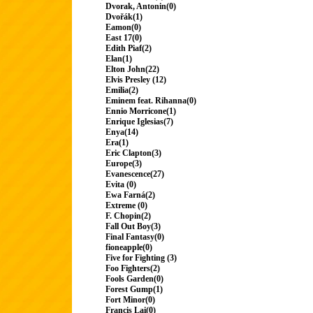
Dvorak, Antonin(0)
Dvořák(1)
Eamon(0)
East 17(0)
Edith Piaf(2)
Elan(1)
Elton John(22)
Elvis Presley (12)
Emilia(2)
Eminem feat. Rihanna(0)
Ennio Morricone(1)
Enrique Iglesias(7)
Enya(14)
Era(1)
Eric Clapton(3)
Europe(3)
Evanescence(27)
Evita (0)
Ewa Farná(2)
Extreme (0)
F. Chopin(2)
Fall Out Boy(3)
Final Fantasy(0)
fioneapple(0)
Five for Fighting (3)
Foo Fighters(2)
Fools Garden(0)
Forest Gump(1)
Fort Minor(0)
Francis Lai(0)