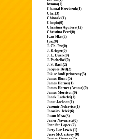
hymna(1)
Chantal Kreviazuk(1)
Cher(3)
Chinaski(1)
Chopin(0)
Christina Aguilera(12)
Christina Perri(0)
Ivan Hlas(2)
Iyaz(0)
J. Ch. Pez(0)
J. Krieger(0)
J. L. Dusík(0)
J. Pachelbel(0)
J. S. Bach(2)
Jacques Brel(2)
Jak se budí princezny(3)
James Blunt (5)
James Horner(1)
James Horner (Avatar)(0)
James Morrison(0)
Janek Ladecký(1)
Janet Jackson(1)
Jaromír Nohavica(1)
Jaroslav Ježek(6)
Jason Mraz(3)
Javier Navarrete(0)
Jennifer Lopez (2)
Jerry Lee Lewis (1)
Jesse McCartney (0)