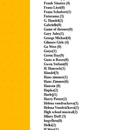
Frank Sinatra (4)
Franz Liszt(0)
Franz Schubert(1)
Futurama (3)
G. Handel(2)
Gabrielle(0)
Game of thrones(0)
Gary Jules(1)
George Michael(4)
Gilmore Girls (4)
Go West (0)
Gotye(1)
Green Day(9)
Guns n Roses(8)
Gwen Stefani(0)
H. Hancock(1)
Händel(3)
Hans zimmer(1)
Hans Zimmer(6)
Hanson (0)
Hapka(2)
Harlej(1)
Harry Potter(2)
Helena vondrackova(1)
Helena Vondráčková(1)
High school musical(2)
Hilary Duff (3)
hngvfhru(0)
Holki(2)
H.West(1)