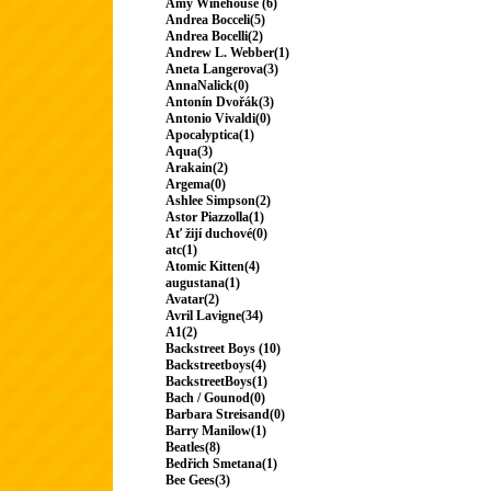
Amy Winehouse (6)
Andrea Bocceli(5)
Andrea Bocelli(2)
Andrew L. Webber(1)
Aneta Langerova(3)
AnnaNalick(0)
Antonín Dvořák(3)
Antonio Vivaldi(0)
Apocalyptica(1)
Aqua(3)
Arakain(2)
Argema(0)
Ashlee Simpson(2)
Astor Piazzolla(1)
Ať žijí duchové(0)
atc(1)
Atomic Kitten(4)
augustana(1)
Avatar(2)
Avril Lavigne(34)
A1(2)
Backstreet Boys (10)
Backstreetboys(4)
BackstreetBoys(1)
Bach / Gounod(0)
Barbara Streisand(0)
Barry Manilow(1)
Beatles(8)
Bedřich Smetana(1)
Bee Gees(3)