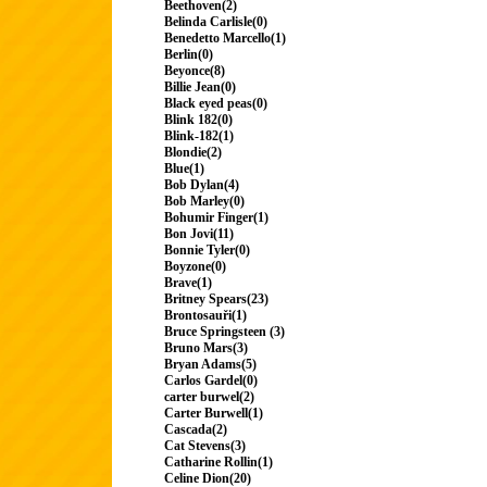
Beethoven(2)
Belinda Carlisle(0)
Benedetto Marcello(1)
Berlin(0)
Beyonce(8)
Billie Jean(0)
Black eyed peas(0)
Blink 182(0)
Blink-182(1)
Blondie(2)
Blue(1)
Bob Dylan(4)
Bob Marley(0)
Bohumir Finger(1)
Bon Jovi(11)
Bonnie Tyler(0)
Boyzone(0)
Brave(1)
Britney Spears(23)
Brontosauři(1)
Bruce Springsteen (3)
Bruno Mars(3)
Bryan Adams(5)
Carlos Gardel(0)
carter burwel(2)
Carter Burwell(1)
Cascada(2)
Cat Stevens(3)
Catharine Rollin(1)
Celine Dion(20)