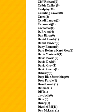
Cliff Richard(2)
Colbie Caillat (0)
Coldplay(39)
Counting Crows(0)
Creed(2)
Cyndi Lauper(2)
Čajkovskij(1)
Čechomor(0)
D. Bruce(16)
Dan Bárta(0)
Daniel Landa(1)
Daniel Powter(0)
Dany Elfman(0)
Dara Rolins a Karel Gott(2)
Dario Marianelli(1)
David Bowie (2)
David Deyl(0)
David Gray(1)
David Guetta(1)
Debussy(3)
Deep Blue Something(0)
Deep Purple(1)
Demi Lovato(1)
Desmod(1)
DHT(1)
dhydbclj(0)
Dido (6)
Disney(1)
Divokej Bill(11)
Don McLean (1)