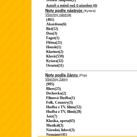
Jessica Simpson(2)
Autoři s méně než 0 písněmi (0)
Noty podle nástroje
(Kytara)
Všechny nástroje
(461)
Akordeon(6)
Bicí(12)
Duo(3)
Fagot(1)
Flétna(21)
Housle(1)
Klarinet(2)
Klavír(559)
Kytara(32)
Ostatní(11)
Noty podle žánru
(Pop)
Všechny žánry
(995)
Blues(25)
Dechovka(2)
Filmová Hudba(1)
Folk, Country(3)
Hudba z TV, filmu(52)
Hudba z TV, filmů(28)
Jazz(7)
Klasika, opera(65)
Muzikál(3)
Národní, lidové(3)
Neznámý(41)