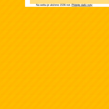
Na webu je uloženo 1536 not.
Přidejte další noty