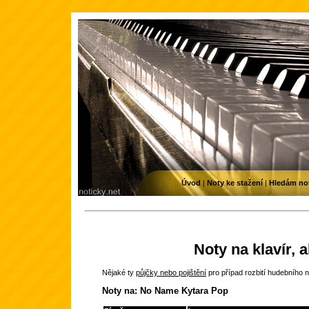
Úvod
|
Noty ke stažení
|
Hledám no
Noty na klavír, 
Nějaké ty
půjčky nebo pojištění
pro případ rozbití hudebního n
Noty na: No Name Kytara Pop