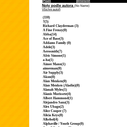
Píseň
Interpret
Noty podle autora
(No Name)
Všichni autoři
(110)
?(5)
Richard Clayderman (3)
A Fine Frenzy(0)
Abba(14)
Ace of Base(3)
Addams Family (0)
Adele(3)
Aerosmith(7)
Afric Simone(1)
a-ha(1)
Aimee Mann(1)
aimeeman(0)
Air Supply(3)
Akon(0)
Alan Menken(0)
Alan Menken (Aladin)(0)
Alanah Myles(1)
Alanis Morissete(4)
Albert Hammond(1)
Alejandro Sanz(3)
Alex Ubago(2)
Alice Cooper (7)
Alicia Keys(8)
Alkehol(4)
Alphaville / Youth Group(0)