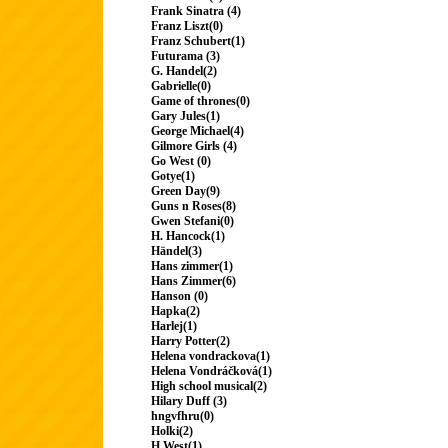
Frank Sinatra (4)
Franz Liszt(0)
Franz Schubert(1)
Futurama (3)
G. Handel(2)
Gabrielle(0)
Game of thrones(0)
Gary Jules(1)
George Michael(4)
Gilmore Girls (4)
Go West (0)
Gotye(1)
Green Day(9)
Guns n Roses(8)
Gwen Stefani(0)
H. Hancock(1)
Händel(3)
Hans zimmer(1)
Hans Zimmer(6)
Hanson (0)
Hapka(2)
Harlej(1)
Harry Potter(2)
Helena vondrackova(1)
Helena Vondráčková(1)
High school musical(2)
Hilary Duff (3)
hngvfhru(0)
Holki(2)
H.West(1)