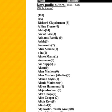
Píseň
Interpret
Noty podle autora
(Take That)
Všichni autoři
(110)
?(5)
Richard Clayderman (3)
A Fine Frenzy(0)
Abba(14)
Ace of Base(3)
Addams Family (0)
Adele(3)
Aerosmith(7)
Afric Simone(1)
a-ha(1)
Aimee Mann(1)
aimeeman(0)
Air Supply(3)
Akon(0)
Alan Menken(0)
Alan Menken (Aladin)(0)
Alanah Myles(1)
Alanis Morissete(4)
Albert Hammond(1)
Alejandro Sanz(3)
Alex Ubago(2)
Alice Cooper (7)
Alicia Keys(8)
Alkehol(4)
Alphaville / Youth Group(0)