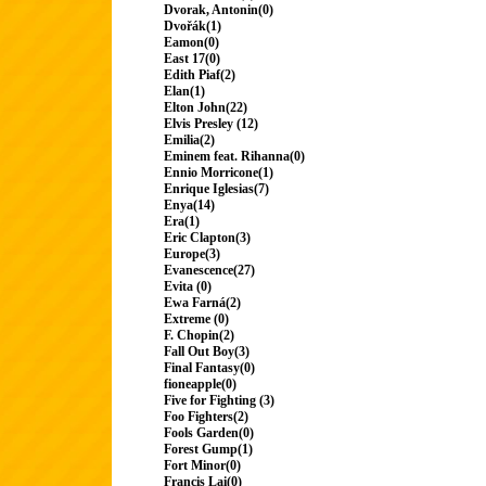
Dvorak, Antonin(0)
Dvořák(1)
Eamon(0)
East 17(0)
Edith Piaf(2)
Elan(1)
Elton John(22)
Elvis Presley (12)
Emilia(2)
Eminem feat. Rihanna(0)
Ennio Morricone(1)
Enrique Iglesias(7)
Enya(14)
Era(1)
Eric Clapton(3)
Europe(3)
Evanescence(27)
Evita (0)
Ewa Farná(2)
Extreme (0)
F. Chopin(2)
Fall Out Boy(3)
Final Fantasy(0)
fioneapple(0)
Five for Fighting (3)
Foo Fighters(2)
Fools Garden(0)
Forest Gump(1)
Fort Minor(0)
Francis Lai(0)