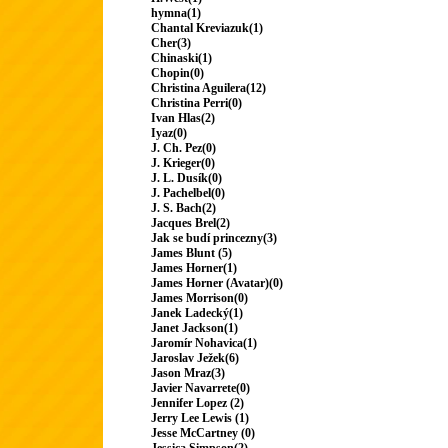
hymna(1)
Chantal Kreviazuk(1)
Cher(3)
Chinaski(1)
Chopin(0)
Christina Aguilera(12)
Christina Perri(0)
Ivan Hlas(2)
Iyaz(0)
J. Ch. Pez(0)
J. Krieger(0)
J. L. Dusík(0)
J. Pachelbel(0)
J. S. Bach(2)
Jacques Brel(2)
Jak se budí princezny(3)
James Blunt (5)
James Horner(1)
James Horner (Avatar)(0)
James Morrison(0)
Janek Ladecký(1)
Janet Jackson(1)
Jaromír Nohavica(1)
Jaroslav Ježek(6)
Jason Mraz(3)
Javier Navarrete(0)
Jennifer Lopez (2)
Jerry Lee Lewis (1)
Jesse McCartney (0)