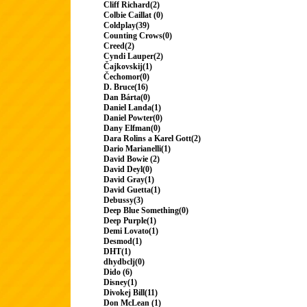
Cliff Richard(2)
Colbie Caillat (0)
Coldplay(39)
Counting Crows(0)
Creed(2)
Cyndi Lauper(2)
Čajkovskij(1)
Čechomor(0)
D. Bruce(16)
Dan Bárta(0)
Daniel Landa(1)
Daniel Powter(0)
Dany Elfman(0)
Dara Rolins a Karel Gott(2)
Dario Marianelli(1)
David Bowie (2)
David Deyl(0)
David Gray(1)
David Guetta(1)
Debussy(3)
Deep Blue Something(0)
Deep Purple(1)
Demi Lovato(1)
Desmod(1)
DHT(1)
dhydbclj(0)
Dido (6)
Disney(1)
Divokej Bill(11)
Don McLean (1)