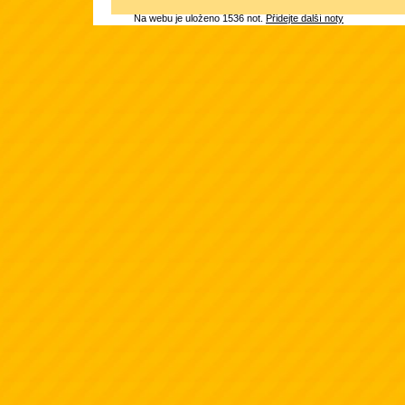
Na webu je uloženo 1536 not.
Přidejte další noty