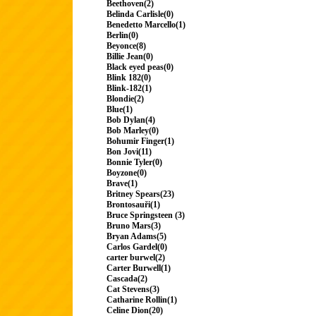
Beethoven(2)
Belinda Carlisle(0)
Benedetto Marcello(1)
Berlin(0)
Beyonce(8)
Billie Jean(0)
Black eyed peas(0)
Blink 182(0)
Blink-182(1)
Blondie(2)
Blue(1)
Bob Dylan(4)
Bob Marley(0)
Bohumir Finger(1)
Bon Jovi(11)
Bonnie Tyler(0)
Boyzone(0)
Brave(1)
Britney Spears(23)
Brontosauři(1)
Bruce Springsteen (3)
Bruno Mars(3)
Bryan Adams(5)
Carlos Gardel(0)
carter burwel(2)
Carter Burwell(1)
Cascada(2)
Cat Stevens(3)
Catharine Rollin(1)
Celine Dion(20)