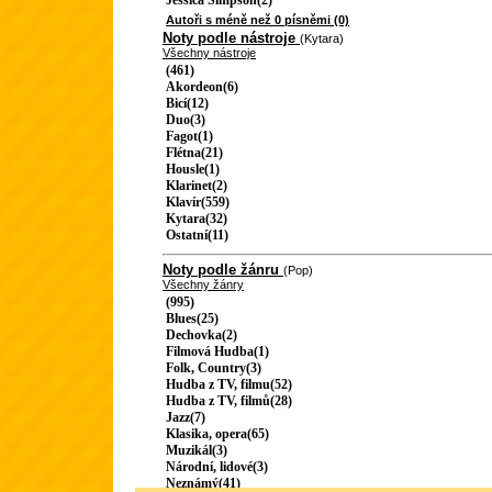
Jessica Simpson(2)
Autoři s méně než 0 písněmi (0)
Noty podle nástroje
(Kytara)
Všechny nástroje
(461)
Akordeon(6)
Bicí(12)
Duo(3)
Fagot(1)
Flétna(21)
Housle(1)
Klarinet(2)
Klavír(559)
Kytara(32)
Ostatní(11)
Noty podle žánru
(Pop)
Všechny žánry
(995)
Blues(25)
Dechovka(2)
Filmová Hudba(1)
Folk, Country(3)
Hudba z TV, filmu(52)
Hudba z TV, filmů(28)
Jazz(7)
Klasika, opera(65)
Muzikál(3)
Národní, lidové(3)
Neznámý(41)