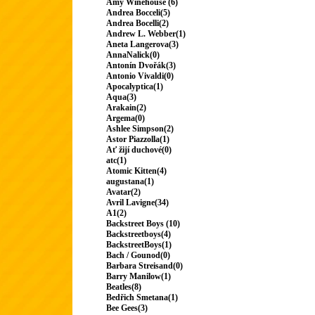
Amy Winehouse (6)
Andrea Bocceli(5)
Andrea Bocelli(2)
Andrew L. Webber(1)
Aneta Langerova(3)
AnnaNalick(0)
Antonín Dvořák(3)
Antonio Vivaldi(0)
Apocalyptica(1)
Aqua(3)
Arakain(2)
Argema(0)
Ashlee Simpson(2)
Astor Piazzolla(1)
Ať žijí duchové(0)
atc(1)
Atomic Kitten(4)
augustana(1)
Avatar(2)
Avril Lavigne(34)
A1(2)
Backstreet Boys (10)
Backstreetboys(4)
BackstreetBoys(1)
Bach / Gounod(0)
Barbara Streisand(0)
Barry Manilow(1)
Beatles(8)
Bedřich Smetana(1)
Bee Gees(3)