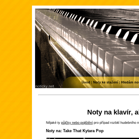
Úvod
|
Noty ke stažení
|
Hledám no
Noty na klavír, 
Nějaké ty
půjčky nebo pojištění
pro případ rozbití hudebního n
Noty na: Take That Kytara Pop