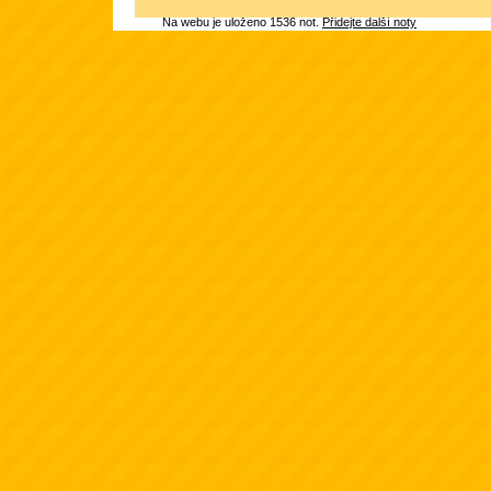
Na webu je uloženo 1536 not.
Přidejte další noty