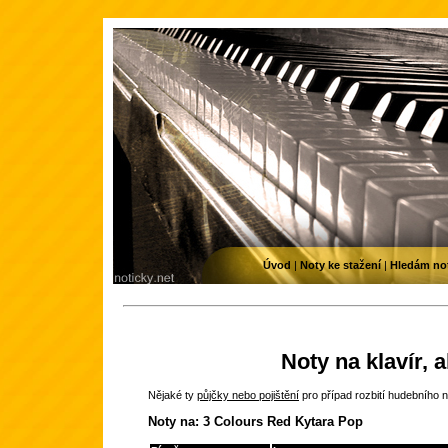
Úvod
|
Noty ke stažení
|
Hledám no
Noty na klavír, 
Nějaké ty
půjčky nebo pojištění
pro případ rozbití hudebního n
Noty na: 3 Colours Red Kytara Pop