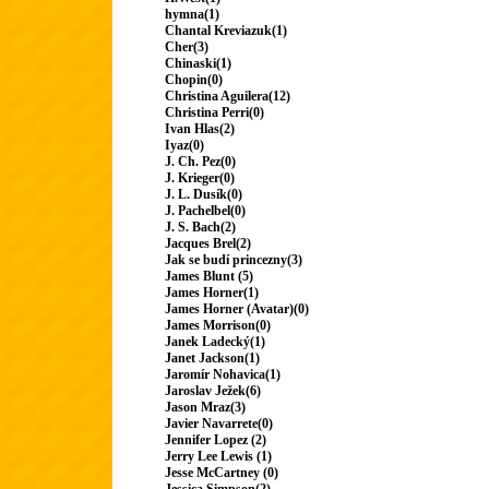
hymna(1)
Chantal Kreviazuk(1)
Cher(3)
Chinaski(1)
Chopin(0)
Christina Aguilera(12)
Christina Perri(0)
Ivan Hlas(2)
Iyaz(0)
J. Ch. Pez(0)
J. Krieger(0)
J. L. Dusík(0)
J. Pachelbel(0)
J. S. Bach(2)
Jacques Brel(2)
Jak se budí princezny(3)
James Blunt (5)
James Horner(1)
James Horner (Avatar)(0)
James Morrison(0)
Janek Ladecký(1)
Janet Jackson(1)
Jaromír Nohavica(1)
Jaroslav Ježek(6)
Jason Mraz(3)
Javier Navarrete(0)
Jennifer Lopez (2)
Jerry Lee Lewis (1)
Jesse McCartney (0)