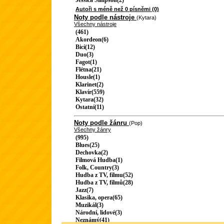
Jessica Simpson(2)
Autoři s méně než 0 písněmi (0)
Noty podle nástroje
(Kytara)
Všechny nástroje
(461)
Akordeon(6)
Bicí(12)
Duo(3)
Fagot(1)
Flétna(21)
Housle(1)
Klarinet(2)
Klavír(559)
Kytara(32)
Ostatní(11)
Noty podle žánru
(Pop)
Všechny žánry
(995)
Blues(25)
Dechovka(2)
Filmová Hudba(1)
Folk, Country(3)
Hudba z TV, filmu(52)
Hudba z TV, filmů(28)
Jazz(7)
Klasika, opera(65)
Muzikál(3)
Národní, lidové(3)
Neznámý(41)