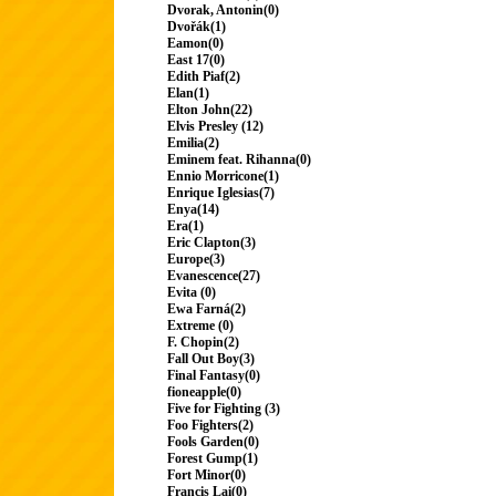
Dvorak, Antonin(0)
Dvořák(1)
Eamon(0)
East 17(0)
Edith Piaf(2)
Elan(1)
Elton John(22)
Elvis Presley (12)
Emilia(2)
Eminem feat. Rihanna(0)
Ennio Morricone(1)
Enrique Iglesias(7)
Enya(14)
Era(1)
Eric Clapton(3)
Europe(3)
Evanescence(27)
Evita (0)
Ewa Farná(2)
Extreme (0)
F. Chopin(2)
Fall Out Boy(3)
Final Fantasy(0)
fioneapple(0)
Five for Fighting (3)
Foo Fighters(2)
Fools Garden(0)
Forest Gump(1)
Fort Minor(0)
Francis Lai(0)