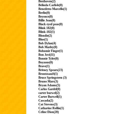
Beethoven(2)
Belinda Carlisle(0)
Benedetto Marcello(1)
Berlin(0)
Beyonce(8)
Billie Jean(0)
Black eyed peas(0)
Blink 182(0)
Blink-182(1)
Blondie(2)
Blue(1)
Bob Dylan(4)
Bob Marley(0)
Bohumir Finger(1)
Bon Jovi(11)
Bonnie Tyler(0)
Boyzone(0)
Brave(1)
Britney Spears(23)
Brontosauři(1)
Bruce Springsteen (3)
Bruno Mars(3)
Bryan Adams(5)
Carlos Gardel(0)
carter burwel(2)
Carter Burwell(1)
Cascada(2)
Cat Stevens(3)
Catharine Rollin(1)
Celine Dion(20)