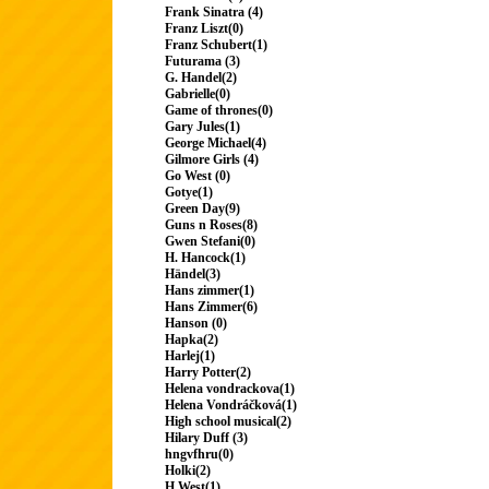
Frank Sinatra (4)
Franz Liszt(0)
Franz Schubert(1)
Futurama (3)
G. Handel(2)
Gabrielle(0)
Game of thrones(0)
Gary Jules(1)
George Michael(4)
Gilmore Girls (4)
Go West (0)
Gotye(1)
Green Day(9)
Guns n Roses(8)
Gwen Stefani(0)
H. Hancock(1)
Händel(3)
Hans zimmer(1)
Hans Zimmer(6)
Hanson (0)
Hapka(2)
Harlej(1)
Harry Potter(2)
Helena vondrackova(1)
Helena Vondráčková(1)
High school musical(2)
Hilary Duff (3)
hngvfhru(0)
Holki(2)
H.West(1)