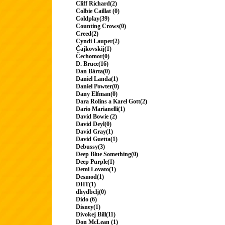
Cliff Richard(2)
Colbie Caillat (0)
Coldplay(39)
Counting Crows(0)
Creed(2)
Cyndi Lauper(2)
Čajkovskij(1)
Čechomor(0)
D. Bruce(16)
Dan Bárta(0)
Daniel Landa(1)
Daniel Powter(0)
Dany Elfman(0)
Dara Rolins a Karel Gott(2)
Dario Marianelli(1)
David Bowie (2)
David Deyl(0)
David Gray(1)
David Guetta(1)
Debussy(3)
Deep Blue Something(0)
Deep Purple(1)
Demi Lovato(1)
Desmod(1)
DHT(1)
dhydbclj(0)
Dido (6)
Disney(1)
Divokej Bill(11)
Don McLean (1)