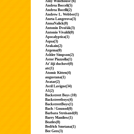
Amy Winehouse (6)
Andrea Bocceli(5)
Andrea Bocelli(2)
Andrew L. Webber(1)
Aneta Langerova(3)
AnnaNalick(0)
Antonín Dvořák(3)
Antonio Vivaldi(0)
Apocalyptica(1)
Aqua(3)
Arakain(2)
Argema(0)
Ashlee Simpson(2)
Astor Piazzolla(1)
Ať žijí duchové(0)
atc(1)
Atomic Kitten(4)
augustana(1)
Avatar(2)
Avril Lavigne(34)
A1(2)
Backstreet Boys (10)
Backstreetboys(4)
BackstreetBoys(1)
Bach / Gounod(0)
Barbara Streisand(0)
Barry Manilow(1)
Beatles(8)
Bedřich Smetana(1)
Bee Gees(3)