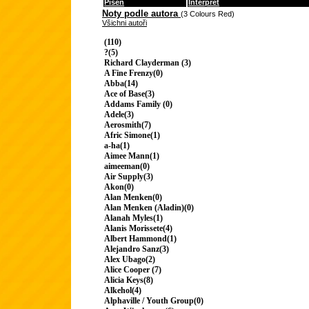
Píseň
Interpret
Noty podle autora
(3 Colours Red)
Všichni autoři
(110)
?(5)
Richard Clayderman (3)
A Fine Frenzy(0)
Abba(14)
Ace of Base(3)
Addams Family (0)
Adele(3)
Aerosmith(7)
Afric Simone(1)
a-ha(1)
Aimee Mann(1)
aimeeman(0)
Air Supply(3)
Akon(0)
Alan Menken(0)
Alan Menken (Aladin)(0)
Alanah Myles(1)
Alanis Morissete(4)
Albert Hammond(1)
Alejandro Sanz(3)
Alex Ubago(2)
Alice Cooper (7)
Alicia Keys(8)
Alkehol(4)
Alphaville / Youth Group(0)