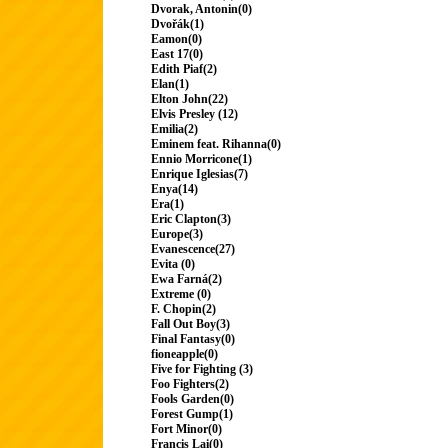
Dvorak, Antonin(0)
Dvořák(1)
Eamon(0)
East 17(0)
Edith Piaf(2)
Elan(1)
Elton John(22)
Elvis Presley (12)
Emilia(2)
Eminem feat. Rihanna(0)
Ennio Morricone(1)
Enrique Iglesias(7)
Enya(14)
Era(1)
Eric Clapton(3)
Europe(3)
Evanescence(27)
Evita (0)
Ewa Farná(2)
Extreme (0)
F. Chopin(2)
Fall Out Boy(3)
Final Fantasy(0)
fioneapple(0)
Five for Fighting (3)
Foo Fighters(2)
Fools Garden(0)
Forest Gump(1)
Fort Minor(0)
Francis Lai(0)