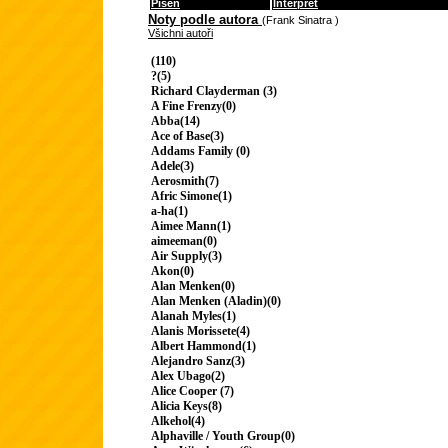
Píseň
Interpret
Noty podle autora
(Frank Sinatra )
Všichni autoři
(110)
?(5)
Richard Clayderman (3)
A Fine Frenzy(0)
Abba(14)
Ace of Base(3)
Addams Family (0)
Adele(3)
Aerosmith(7)
Afric Simone(1)
a-ha(1)
Aimee Mann(1)
aimeeman(0)
Air Supply(3)
Akon(0)
Alan Menken(0)
Alan Menken (Aladin)(0)
Alanah Myles(1)
Alanis Morissete(4)
Albert Hammond(1)
Alejandro Sanz(3)
Alex Ubago(2)
Alice Cooper (7)
Alicia Keys(8)
Alkehol(4)
Alphaville / Youth Group(0)