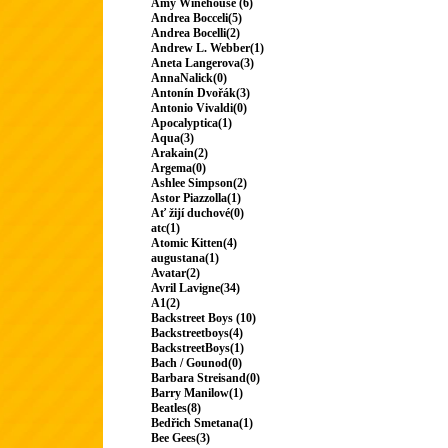
Amy Winehouse (6)
Andrea Bocceli(5)
Andrea Bocelli(2)
Andrew L. Webber(1)
Aneta Langerova(3)
AnnaNalick(0)
Antonín Dvořák(3)
Antonio Vivaldi(0)
Apocalyptica(1)
Aqua(3)
Arakain(2)
Argema(0)
Ashlee Simpson(2)
Astor Piazzolla(1)
Ať žijí duchové(0)
atc(1)
Atomic Kitten(4)
augustana(1)
Avatar(2)
Avril Lavigne(34)
A1(2)
Backstreet Boys (10)
Backstreetboys(4)
BackstreetBoys(1)
Bach / Gounod(0)
Barbara Streisand(0)
Barry Manilow(1)
Beatles(8)
Bedřich Smetana(1)
Bee Gees(3)