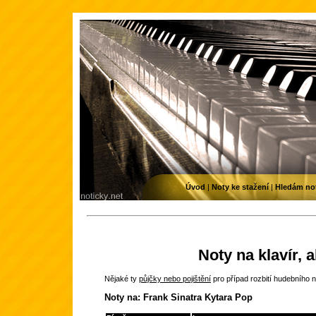
Úvod
|
Noty ke stažení
|
Hledám no
Noty na klavír, 
Nějaké ty
půjčky nebo pojištění
pro případ rozbití hudebního n
Noty na: Frank Sinatra Kytara Pop