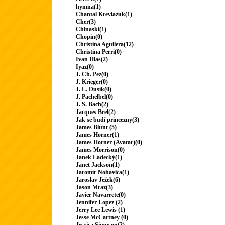
hymna(1)
Chantal Kreviazuk(1)
Cher(3)
Chinaski(1)
Chopin(0)
Christina Aguilera(12)
Christina Perri(0)
Ivan Hlas(2)
Iyaz(0)
J. Ch. Pez(0)
J. Krieger(0)
J. L. Dusík(0)
J. Pachelbel(0)
J. S. Bach(2)
Jacques Brel(2)
Jak se budí princezny(3)
James Blunt (5)
James Horner(1)
James Horner (Avatar)(0)
James Morrison(0)
Janek Ladecký(1)
Janet Jackson(1)
Jaromír Nohavica(1)
Jaroslav Ježek(6)
Jason Mraz(3)
Javier Navarrete(0)
Jennifer Lopez (2)
Jerry Lee Lewis (1)
Jesse McCartney (0)