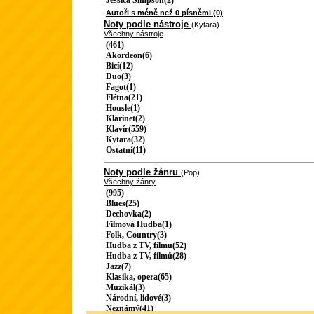
Jessica Simpson(2)
Autoři s méně než 0 písněmi (0)
Noty podle nástroje
(Kytara)
Všechny nástroje
(461)
Akordeon(6)
Bicí(12)
Duo(3)
Fagot(1)
Flétna(21)
Housle(1)
Klarinet(2)
Klavír(559)
Kytara(32)
Ostatní(11)
Noty podle žánru
(Pop)
Všechny žánry
(995)
Blues(25)
Dechovka(2)
Filmová Hudba(1)
Folk, Country(3)
Hudba z TV, filmu(52)
Hudba z TV, filmů(28)
Jazz(7)
Klasika, opera(65)
Muzikál(3)
Národní, lidové(3)
Neznámý(41)