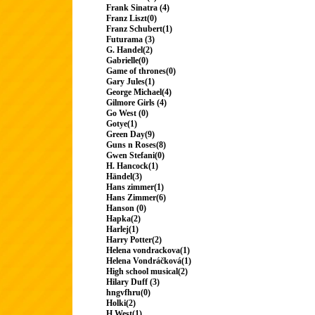
Frank Sinatra (4)
Franz Liszt(0)
Franz Schubert(1)
Futurama (3)
G. Handel(2)
Gabrielle(0)
Game of thrones(0)
Gary Jules(1)
George Michael(4)
Gilmore Girls (4)
Go West (0)
Gotye(1)
Green Day(9)
Guns n Roses(8)
Gwen Stefani(0)
H. Hancock(1)
Händel(3)
Hans zimmer(1)
Hans Zimmer(6)
Hanson (0)
Hapka(2)
Harlej(1)
Harry Potter(2)
Helena vondrackova(1)
Helena Vondráčková(1)
High school musical(2)
Hilary Duff (3)
hngvfhru(0)
Holki(2)
H.West(1)