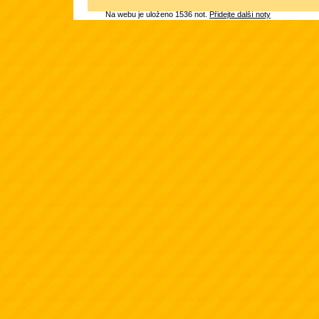
Na webu je uloženo 1536 not.
Přidejte další noty