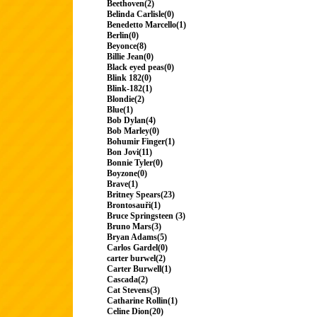
Beethoven(2)
Belinda Carlisle(0)
Benedetto Marcello(1)
Berlin(0)
Beyonce(8)
Billie Jean(0)
Black eyed peas(0)
Blink 182(0)
Blink-182(1)
Blondie(2)
Blue(1)
Bob Dylan(4)
Bob Marley(0)
Bohumir Finger(1)
Bon Jovi(11)
Bonnie Tyler(0)
Boyzone(0)
Brave(1)
Britney Spears(23)
Brontosauři(1)
Bruce Springsteen (3)
Bruno Mars(3)
Bryan Adams(5)
Carlos Gardel(0)
carter burwel(2)
Carter Burwell(1)
Cascada(2)
Cat Stevens(3)
Catharine Rollin(1)
Celine Dion(20)