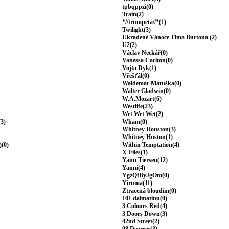
tpbqppzi(0)
Train(2)
*//trumpeta//*(1)
Twilight(3)
Ukradené Vánoce Tima Burtona (2)
U2(2)
Václav Neckář(0)
Vanessa Carlton(0)
Vojta Dyk(1)
Vřešťál(0)
Waldemar Matuška(0)
Walter Gladwin(0)
W.A.Mozart(6)
Westlife(23)
Wet Wet Wet(2)
(3)
Wham(0)
Whitney Houston(3)
Whitney Huston(1)
)(0)
Within Temptation(4)
X-Files(1)
Yann Tiersen(12)
Yanni(4)
YgzQfByJgOm(0)
Yiruma(11)
Ztracená bloudím(0)
101 dalmatinu(0)
3 Colours Red(4)
3 Doors Down(3)
42nd Street(2)