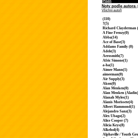
Píseň
Noty podle autora
Všichni autoři
(110)
?(5)
Richard Clayderman (
A Fine Frenzy(0)
Abba(14)
Ace of Base(3)
Addams Family (0)
Adele(3)
Aerosmith(7)
Afric Simone(1)
a-ha(1)
Aimee Mann(1)
aimeeman(0)
Air Supply(3)
Akon(0)
Alan Menken(0)
Alan Menken (Aladin)
Alanah Myles(1)
Alanis Morissete(4)
Albert Hammond(1)
Alejandro Sanz(3)
Alex Ubago(2)
Alice Cooper (7)
Alicia Keys(8)
Alkehol(4)
Alphaville / Youth Gr