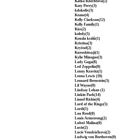
Katka Knechtová(2)
Katy Perry(3)
kdokoliv(3)
Keane(4)
Kelly Clarkson(12)
Kelly Family(1)
Kiss(2)
koledy(5)
Kouzla králů(1)
Kristína(3)
Kryštof(2)
Kuroshitsuji(1)
Kylie Minogue(3)
Lady Gaga(8)
Led Zeppelin(0)
Lenny Kravitz(1)
Leona Lewis (10)
Leonard Bernstein(3)
Lil Wayne(0)
Lindsay Lohan (1)
Linkin Park(14)
Lionel Richie(4)
Lord of the Rings(5)
Lordi(1)
Lou Reed(0)
Louis Armstrong(2)
Luboš Malina(0)
Lucie(2)
Lucie Vondráčková(2)
Ludwig von Beethoven(0)