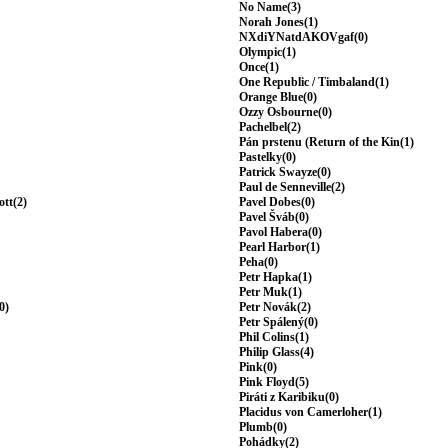
No Name(3)
Norah Jones(1)
NXdiYNatdAKOVgaf(0)
Olympic(1)
Once(1)
One Republic / Timbaland(1)
Orange Blue(0)
Ozzy Osbourne(0)
Pachelbel(2)
Pán prstenu (Return of the Kin(1)
Pastelky(0)
Patrick Swayze(0)
Paul de Senneville(2)
ott(2)
Pavel Dobes(0)
Pavel Šváb(0)
Pavol Habera(0)
Pearl Harbor(1)
Peha(0)
Petr Hapka(1)
Petr Muk(1)
0)
Petr Novák(2)
Petr Spálený(0)
Phil Colins(1)
Philip Glass(4)
Pink(0)
Pink Floyd(5)
Piráti z Karibiku(0)
Placidus von Camerloher(1)
Plumb(0)
Pohádky(2)