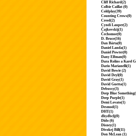
Cliff Richard(2)
Colbie Caillat (0)
Coldplay(39)
Counting Crows(0)
Creed(2)
Cyndi Lauper(2)
Čajkovskij(1)
Čechomor(0)
D. Bruce(16)
Dan Bárta(0)
Daniel Landa(1)
Daniel Powter(0)
Dany Elfman(0)
Dara Rolins a Karel G
Dario Marianelli(1)
David Bowie (2)
David Deyl(0)
David Gray(1)
David Guetta(1)
Debussy(3)
Deep Blue Something(
Deep Purple(1)
Demi Lovato(1)
Desmod(1)
DHT(1)
dhydbclj(0)
Dido (6)
Disney(1)
Divokej Bill(11)
Don McLean (1)