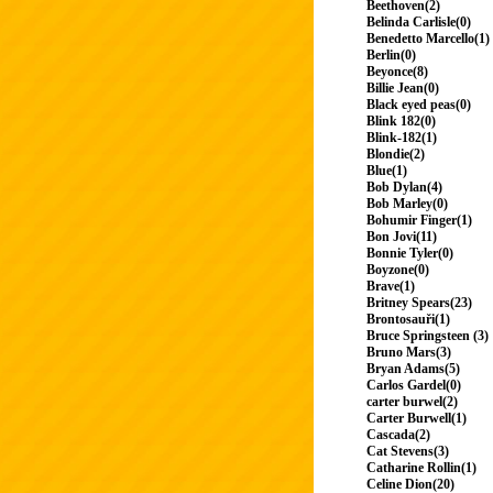
Beethoven(2)
Belinda Carlisle(0)
Benedetto Marcello(1)
Berlin(0)
Beyonce(8)
Billie Jean(0)
Black eyed peas(0)
Blink 182(0)
Blink-182(1)
Blondie(2)
Blue(1)
Bob Dylan(4)
Bob Marley(0)
Bohumir Finger(1)
Bon Jovi(11)
Bonnie Tyler(0)
Boyzone(0)
Brave(1)
Britney Spears(23)
Brontosauři(1)
Bruce Springsteen (3)
Bruno Mars(3)
Bryan Adams(5)
Carlos Gardel(0)
carter burwel(2)
Carter Burwell(1)
Cascada(2)
Cat Stevens(3)
Catharine Rollin(1)
Celine Dion(20)