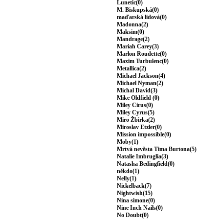
Lunetic(0)
M. Biskupská(0)
maďarská lidová(0)
Madonna(2)
Maksim(0)
Mandrage(2)
Mariah Carey(3)
Marlon Roudette(0)
Maxim Turbulenc(0)
Metallica(2)
Michael Jackson(4)
Michael Nyman(2)
Michal David(3)
Mike Oldfield (0)
Miley Cirus(0)
Miley Cyrus(5)
Miro Žbirka(2)
Miroslav Etzler(0)
Mission impossible(0)
Moby(1)
Mrtvá nevěsta Tima Burtona(5)
Natalie Imbruglia(3)
Natasha Bedingfield(0)
někdo(1)
Nelly(1)
Nickelback(7)
Nightwish(15)
Nina simone(0)
Nine Inch Nails(0)
No Doubt(0)