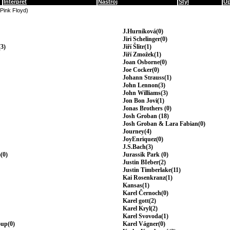
Interpret
Nástroj
Styl
Up
(Pink Floyd)
J.Hurníková(0)
Jiri Schelinger(0)
3)
Jiří Šlitr(1)
Jiří Zmožek(1)
Joan Osborne(0)
Joe Cocker(0)
Johann Strauss(1)
John Lennon(3)
John Williams(3)
Jon Bon Jovi(1)
Jonas Brothers (0)
Josh Groban (18)
Josh Groban & Lara Fabian(0)
Journey(4)
JoyEnriquez(0)
J.S.Bach(3)
(0)
Jurassik Park (0)
Justin BIeber(2)
Justin Timberlake(11)
Kai Rosenkranz(1)
Kansas(1)
Karel Černoch(0)
Karel gott(2)
Karel Kryl(2)
Karel Svovoda(1)
oup(0)
Karel Vágner(0)