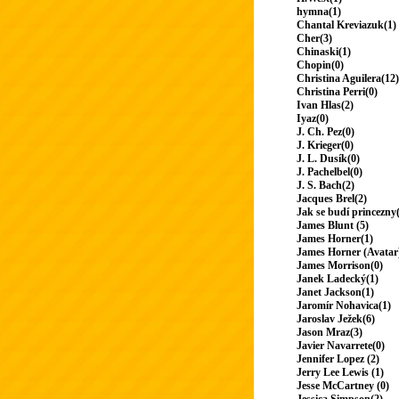
hymna(1)
Chantal Kreviazuk(1)
Cher(3)
Chinaski(1)
Chopin(0)
Christina Aguilera(12)
Christina Perri(0)
Ivan Hlas(2)
Iyaz(0)
J. Ch. Pez(0)
J. Krieger(0)
J. L. Dusík(0)
J. Pachelbel(0)
J. S. Bach(2)
Jacques Brel(2)
Jak se budí princezny
James Blunt (5)
James Horner(1)
James Horner (Avatar
James Morrison(0)
Janek Ladecký(1)
Janet Jackson(1)
Jaromír Nohavica(1)
Jaroslav Ježek(6)
Jason Mraz(3)
Javier Navarrete(0)
Jennifer Lopez (2)
Jerry Lee Lewis (1)
Jesse McCartney (0)