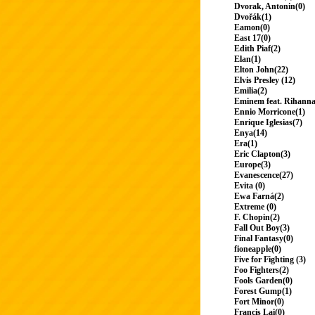
Dvorak, Antonin(0)
Dvořák(1)
Eamon(0)
East 17(0)
Edith Piaf(2)
Elan(1)
Elton John(22)
Elvis Presley (12)
Emilia(2)
Eminem feat. Rihanna
Ennio Morricone(1)
Enrique Iglesias(7)
Enya(14)
Era(1)
Eric Clapton(3)
Europe(3)
Evanescence(27)
Evita (0)
Ewa Farná(2)
Extreme (0)
F. Chopin(2)
Fall Out Boy(3)
Final Fantasy(0)
fioneapple(0)
Five for Fighting (3)
Foo Fighters(2)
Fools Garden(0)
Forest Gump(1)
Fort Minor(0)
Francis Lai(0)