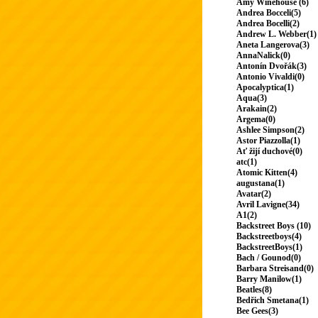
Amy Winehouse (6)
Andrea Bocceli(5)
Andrea Bocelli(2)
Andrew L. Webber(1)
Aneta Langerova(3)
AnnaNalick(0)
Antonín Dvořák(3)
Antonio Vivaldi(0)
Apocalyptica(1)
Aqua(3)
Arakain(2)
Argema(0)
Ashlee Simpson(2)
Astor Piazzolla(1)
Ať žijí duchové(0)
atc(1)
Atomic Kitten(4)
augustana(1)
Avatar(2)
Avril Lavigne(34)
A1(2)
Backstreet Boys (10)
Backstreetboys(4)
BackstreetBoys(1)
Bach / Gounod(0)
Barbara Streisand(0)
Barry Manilow(1)
Beatles(8)
Bedřich Smetana(1)
Bee Gees(3)