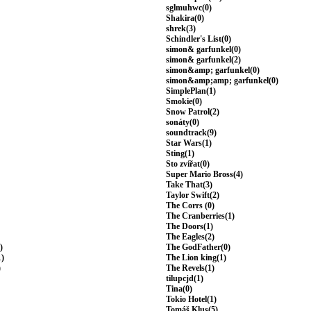
sglmuhwc(0)
Shakira(0)
shrek(3)
Schindler's List(0)
simon& garfunkel(0)
simon& garfunkel(2)
simon&amp; garfunkel(0)
simon&amp;amp; garfunkel(0)
SimplePlan(1)
Smokie(0)
Snow Patrol(2)
sonáty(0)
soundtrack(9)
Star Wars(1)
Sting(1)
Sto zvířat(0)
Super Mario Bross(4)
Take That(3)
Taylor Swift(2)
The Corrs (0)
The Cranberries(1)
The Doors(1)
The Eagles(2)
)
The GodFather(0)
1)
The Lion king(1)
)
The Revels(1)
tilupcjd(1)
Tina(0)
Tokio Hotel(1)
Tomáš Klus(5)