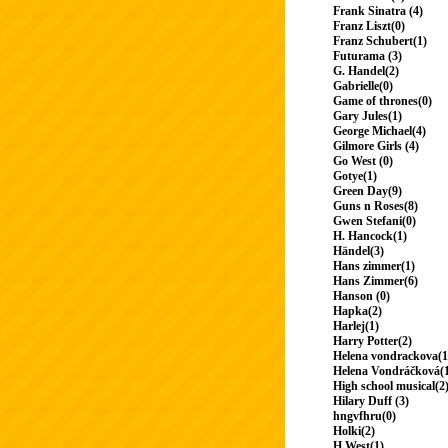
Frank Sinatra (4)
Franz Liszt(0)
Franz Schubert(1)
Futurama (3)
G. Handel(2)
Gabrielle(0)
Game of thrones(0)
Gary Jules(1)
George Michael(4)
Gilmore Girls (4)
Go West (0)
Gotye(1)
Green Day(9)
Guns n Roses(8)
Gwen Stefani(0)
H. Hancock(1)
Händel(3)
Hans zimmer(1)
Hans Zimmer(6)
Hanson (0)
Hapka(2)
Harlej(1)
Harry Potter(2)
Helena vondrackova(1
Helena Vondráčková(
High school musical(2
Hilary Duff (3)
hngvfhru(0)
Holki(2)
H.West(1)