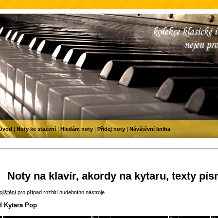
Úvod
|
Noty ke stažení
|
Hledám noty
|
Přidej noty
|
Návštěvní kniha
Noty na klavír, akordy na kytaru, texty pís
jištění
pro případ rozbití hudebního nástroje.
d Kytara Pop