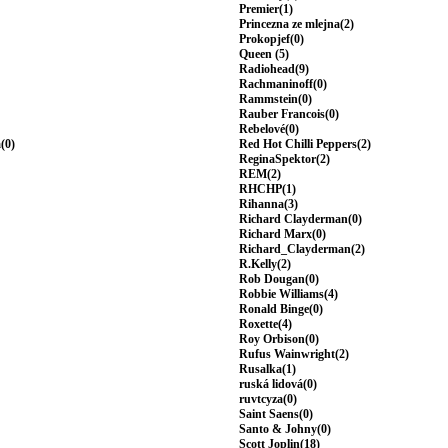
Premier(1)
Princezna ze mlejna(2)
Prokopjef(0)
Queen (5)
Radiohead(9)
Rachmaninoff(0)
Rammstein(0)
Rauber Francois(0)
Rebelové(0)
(0)
Red Hot Chilli Peppers(2)
ReginaSpektor(2)
REM(2)
RHCHP(1)
Rihanna(3)
Richard Clayderman(0)
Richard Marx(0)
Richard_Clayderman(2)
R.Kelly(2)
Rob Dougan(0)
Robbie Williams(4)
Ronald Binge(0)
Roxette(4)
Roy Orbison(0)
Rufus Wainwright(2)
Rusalka(1)
ruská lidová(0)
ruvtcyza(0)
Saint Saens(0)
Santo & Johny(0)
Scott Joplin(18)