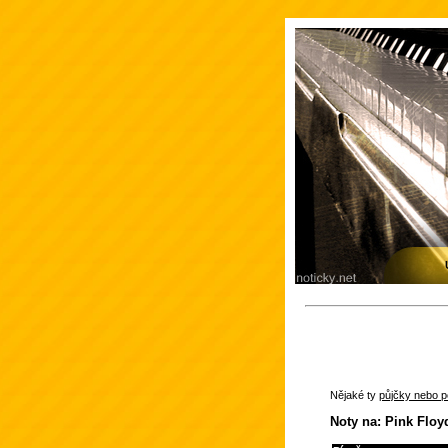
Nějaké ty
půjčky nebo po
Noty na: Pink Floy