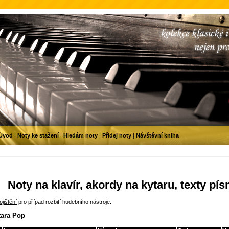
Úvod
|
Noty ke stažení
|
Hledám noty
|
Přidej noty
|
Návštěvní kniha
Noty na klavír, akordy na kytaru, texty pís
jištění
pro případ rozbití hudebního nástroje.
tara Pop