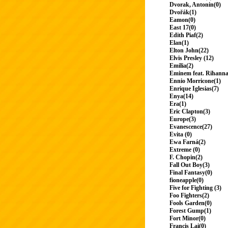
Dvorak, Antonin(0)
Dvořák(1)
Eamon(0)
East 17(0)
Edith Piaf(2)
Elan(1)
Elton John(22)
Elvis Presley (12)
Emilia(2)
Eminem feat. Rihanna
Ennio Morricone(1)
Enrique Iglesias(7)
Enya(14)
Era(1)
Eric Clapton(3)
Europe(3)
Evanescence(27)
Evita (0)
Ewa Farná(2)
Extreme (0)
F. Chopin(2)
Fall Out Boy(3)
Final Fantasy(0)
fioneapple(0)
Five for Fighting (3)
Foo Fighters(2)
Fools Garden(0)
Forest Gump(1)
Fort Minor(0)
Francis Lai(0)