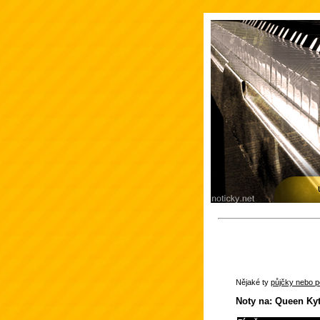
Nějaké ty
půjčky nebo po
Noty na: Queen Ky