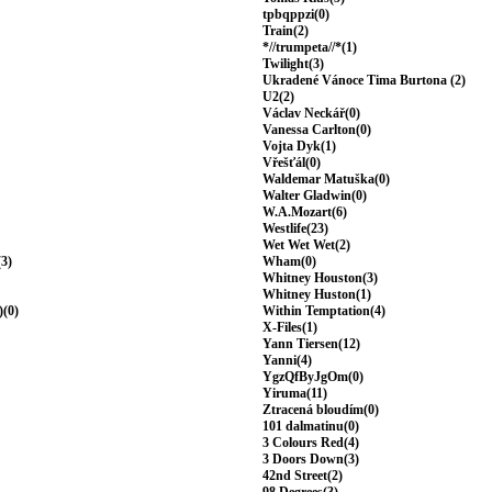
tpbqppzi(0)
Train(2)
*//trumpeta//*(1)
Twilight(3)
Ukradené Vánoce Tima Burtona (2)
U2(2)
Václav Neckář(0)
Vanessa Carlton(0)
Vojta Dyk(1)
Vřešťál(0)
Waldemar Matuška(0)
Walter Gladwin(0)
W.A.Mozart(6)
Westlife(23)
Wet Wet Wet(2)
(3)
Wham(0)
Whitney Houston(3)
Whitney Huston(1)
)(0)
Within Temptation(4)
X-Files(1)
Yann Tiersen(12)
Yanni(4)
YgzQfByJgOm(0)
Yiruma(11)
Ztracená bloudím(0)
101 dalmatinu(0)
3 Colours Red(4)
3 Doors Down(3)
42nd Street(2)