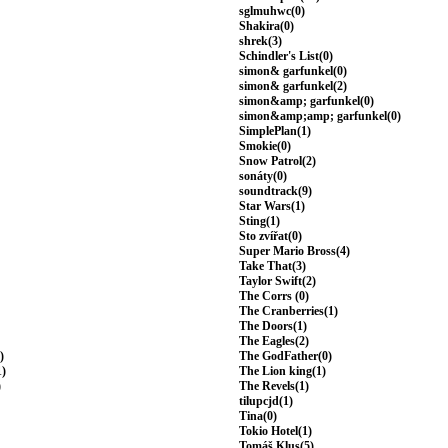
sglmuhwc(0)
Shakira(0)
shrek(3)
Schindler's List(0)
simon& garfunkel(0)
simon& garfunkel(2)
simon&amp; garfunkel(0)
simon&amp;amp; garfunkel(0)
SimplePlan(1)
Smokie(0)
Snow Patrol(2)
sonáty(0)
soundtrack(9)
Star Wars(1)
Sting(1)
Sto zvířat(0)
Super Mario Bross(4)
Take That(3)
Taylor Swift(2)
The Corrs (0)
The Cranberries(1)
The Doors(1)
The Eagles(2)
)
The GodFather(0)
1)
The Lion king(1)
)
The Revels(1)
tilupcjd(1)
Tina(0)
Tokio Hotel(1)
Tomáš Klus(5)