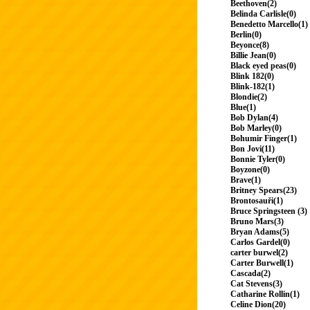
Beethoven(2)
Belinda Carlisle(0)
Benedetto Marcello(1)
Berlin(0)
Beyonce(8)
Billie Jean(0)
Black eyed peas(0)
Blink 182(0)
Blink-182(1)
Blondie(2)
Blue(1)
Bob Dylan(4)
Bob Marley(0)
Bohumir Finger(1)
Bon Jovi(11)
Bonnie Tyler(0)
Boyzone(0)
Brave(1)
Britney Spears(23)
Brontosauři(1)
Bruce Springsteen (3)
Bruno Mars(3)
Bryan Adams(5)
Carlos Gardel(0)
carter burwel(2)
Carter Burwell(1)
Cascada(2)
Cat Stevens(3)
Catharine Rollin(1)
Celine Dion(20)