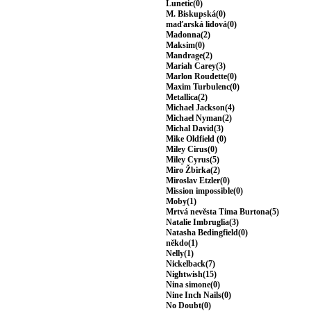
Lunetic(0)
M. Biskupská(0)
maďarská lidová(0)
Madonna(2)
Maksim(0)
Mandrage(2)
Mariah Carey(3)
Marlon Roudette(0)
Maxim Turbulenc(0)
Metallica(2)
Michael Jackson(4)
Michael Nyman(2)
Michal David(3)
Mike Oldfield (0)
Miley Cirus(0)
Miley Cyrus(5)
Miro Žbirka(2)
Miroslav Etzler(0)
Mission impossible(0)
Moby(1)
Mrtvá nevěsta Tima Burtona(5)
Natalie Imbruglia(3)
Natasha Bedingfield(0)
někdo(1)
Nelly(1)
Nickelback(7)
Nightwish(15)
Nina simone(0)
Nine Inch Nails(0)
No Doubt(0)