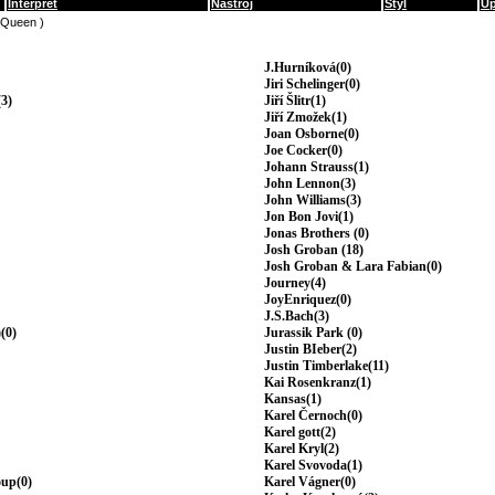
Interpret
Nástroj
Styl
Up
(Queen )
J.Hurníková(0)
Jiri Schelinger(0)
3)
Jiří Šlitr(1)
Jiří Zmožek(1)
Joan Osborne(0)
Joe Cocker(0)
Johann Strauss(1)
John Lennon(3)
John Williams(3)
Jon Bon Jovi(1)
Jonas Brothers (0)
Josh Groban (18)
Josh Groban & Lara Fabian(0)
Journey(4)
JoyEnriquez(0)
J.S.Bach(3)
(0)
Jurassik Park (0)
Justin BIeber(2)
Justin Timberlake(11)
Kai Rosenkranz(1)
Kansas(1)
Karel Černoch(0)
Karel gott(2)
Karel Kryl(2)
Karel Svovoda(1)
oup(0)
Karel Vágner(0)