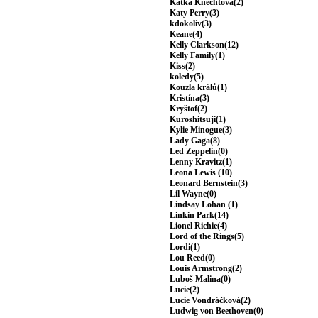
Katka Knechtová(2)
Katy Perry(3)
kdokoliv(3)
Keane(4)
Kelly Clarkson(12)
Kelly Family(1)
Kiss(2)
koledy(5)
Kouzla králů(1)
Kristína(3)
Kryštof(2)
Kuroshitsuji(1)
Kylie Minogue(3)
Lady Gaga(8)
Led Zeppelin(0)
Lenny Kravitz(1)
Leona Lewis (10)
Leonard Bernstein(3)
Lil Wayne(0)
Lindsay Lohan (1)
Linkin Park(14)
Lionel Richie(4)
Lord of the Rings(5)
Lordi(1)
Lou Reed(0)
Louis Armstrong(2)
Luboš Malina(0)
Lucie(2)
Lucie Vondráčková(2)
Ludwig von Beethoven(0)