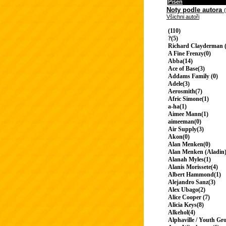
Píseň
Noty podle autora
Všichni autoři
(110)
?(5)
Richard Clayderman (
A Fine Frenzy(0)
Abba(14)
Ace of Base(3)
Addams Family (0)
Adele(3)
Aerosmith(7)
Afric Simone(1)
a-ha(1)
Aimee Mann(1)
aimeeman(0)
Air Supply(3)
Akon(0)
Alan Menken(0)
Alan Menken (Aladin)
Alanah Myles(1)
Alanis Morissete(4)
Albert Hammond(1)
Alejandro Sanz(3)
Alex Ubago(2)
Alice Cooper (7)
Alicia Keys(8)
Alkehol(4)
Alphaville / Youth Gr