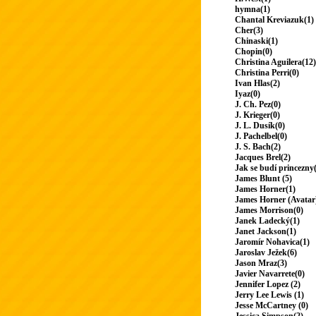
hymna(1)
Chantal Kreviazuk(1)
Cher(3)
Chinaski(1)
Chopin(0)
Christina Aguilera(12)
Christina Perri(0)
Ivan Hlas(2)
Iyaz(0)
J. Ch. Pez(0)
J. Krieger(0)
J. L. Dusík(0)
J. Pachelbel(0)
J. S. Bach(2)
Jacques Brel(2)
Jak se budí princezny
James Blunt (5)
James Horner(1)
James Horner (Avatar
James Morrison(0)
Janek Ladecký(1)
Janet Jackson(1)
Jaromír Nohavica(1)
Jaroslav Ježek(6)
Jason Mraz(3)
Javier Navarrete(0)
Jennifer Lopez (2)
Jerry Lee Lewis (1)
Jesse McCartney (0)