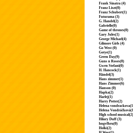
Frank Sinatra (4)
Franz Liszt(0)
Franz Schubert(1)
Futurama (3)
G. Handel(2)
Gabrielle(0)
Game of thrones(0)
Gary Jules(1)
George Michael(4)
Gilmore Girls (4)
Go West (0)
Gotye(1)
Green Day(9)
Guns n Roses(8)
Gwen Stefani(0)
H. Hancock(1)
Händel(3)
Hans zimmer(1)
Hans Zimmer(6)
Hanson (0)
Hapka(2)
Harlej(1)
Harry Potter(2)
Helena vondrackova(1
Helena Vondráčková(
High school musical(2
Hilary Duff (3)
hngvfhru(0)
Holki(2)
H.West(1)