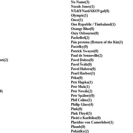
No Name(3)
Norah Jones(1)
NXdiYNatdAKOVgaf(0)
Olympic(1)
Once(1)
One Republic / Timbaland(1)
Orange Blue(0)
Ozzy Osbourne(0)
Pachelbel(2)
Pán prstenu (Return of the Kin(1)
Pastelky(0)
Patrick Swayze(0)
Paul de Senneville(2)
ott(2)
Pavel Dobes(0)
Pavel Šváb(0)
Pavol Habera(0)
Pearl Harbor(1)
Peha(0)
Petr Hapka(1)
Petr Muk(1)
0)
Petr Novák(2)
Petr Spálený(0)
Phil Colins(1)
Philip Glass(4)
Pink(0)
Pink Floyd(5)
Piráti z Karibiku(0)
Placidus von Camerloher(1)
Plumb(0)
Pohádky(2)