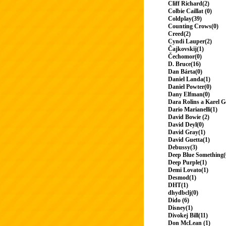
Cliff Richard(2)
Colbie Caillat (0)
Coldplay(39)
Counting Crows(0)
Creed(2)
Cyndi Lauper(2)
Čajkovskij(1)
Čechomor(0)
D. Bruce(16)
Dan Bárta(0)
Daniel Landa(1)
Daniel Powter(0)
Dany Elfman(0)
Dara Rolins a Karel G
Dario Marianelli(1)
David Bowie (2)
David Deyl(0)
David Gray(1)
David Guetta(1)
Debussy(3)
Deep Blue Something(
Deep Purple(1)
Demi Lovato(1)
Desmod(1)
DHT(1)
dhydbclj(0)
Dido (6)
Disney(1)
Divokej Bill(11)
Don McLean (1)