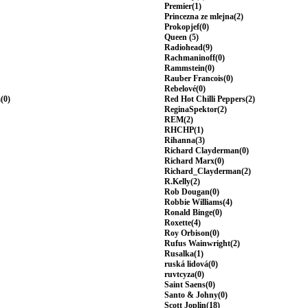
Premier(1)
Princezna ze mlejna(2)
Prokopjef(0)
Queen (5)
Radiohead(9)
Rachmaninoff(0)
Rammstein(0)
Rauber Francois(0)
Rebelové(0)
(0)
Red Hot Chilli Peppers(2)
ReginaSpektor(2)
REM(2)
RHCHP(1)
Rihanna(3)
Richard Clayderman(0)
Richard Marx(0)
Richard_Clayderman(2)
R.Kelly(2)
Rob Dougan(0)
Robbie Williams(4)
Ronald Binge(0)
Roxette(4)
Roy Orbison(0)
Rufus Wainwright(2)
Rusalka(1)
ruská lidová(0)
ruvtcyza(0)
Saint Saens(0)
Santo & Johny(0)
Scott Joplin(18)