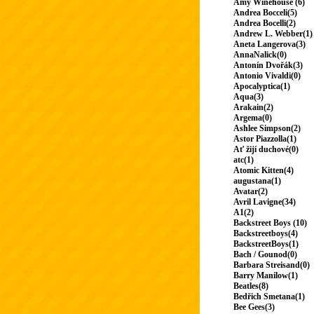
Amy Winehouse (6)
Andrea Bocceli(5)
Andrea Bocelli(2)
Andrew L. Webber(1)
Aneta Langerova(3)
AnnaNalick(0)
Antonín Dvořák(3)
Antonio Vivaldi(0)
Apocalyptica(1)
Aqua(3)
Arakain(2)
Argema(0)
Ashlee Simpson(2)
Astor Piazzolla(1)
Ať žijí duchové(0)
atc(1)
Atomic Kitten(4)
augustana(1)
Avatar(2)
Avril Lavigne(34)
A1(2)
Backstreet Boys (10)
Backstreetboys(4)
BackstreetBoys(1)
Bach / Gounod(0)
Barbara Streisand(0)
Barry Manilow(1)
Beatles(8)
Bedřich Smetana(1)
Bee Gees(3)