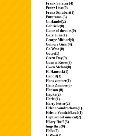
Frank Sinatra (4)
Franz Liszt(0)
Franz Schubert(1)
Futurama (3)
G. Handel(2)
Gabrielle(0)
Game of thrones(0)
Gary Jules(1)
George Michael(4)
Gilmore Girls (4)
Go West (0)
Gotye(1)
Green Day(9)
Guns n Roses(8)
Gwen Stefani(0)
H. Hancock(1)
Händel(3)
Hans zimmer(1)
Hans Zimmer(6)
Hanson (0)
Hapka(2)
Harlej(1)
Harry Potter(2)
Helena vondrackova(1)
Helena Vondráčková(1)
High school musical(2)
Hilary Duff (3)
hngvfhru(0)
Holki(2)
H.West(1)