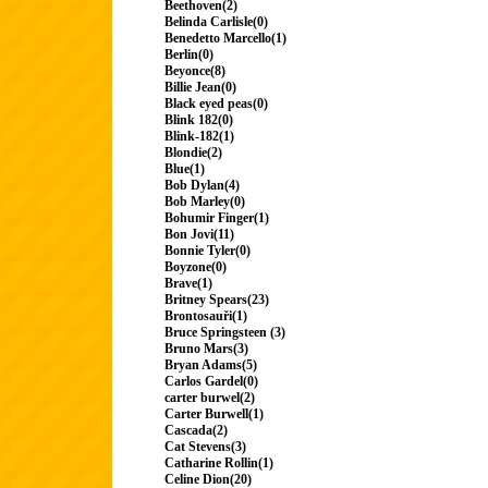
Beethoven(2)
Belinda Carlisle(0)
Benedetto Marcello(1)
Berlin(0)
Beyonce(8)
Billie Jean(0)
Black eyed peas(0)
Blink 182(0)
Blink-182(1)
Blondie(2)
Blue(1)
Bob Dylan(4)
Bob Marley(0)
Bohumir Finger(1)
Bon Jovi(11)
Bonnie Tyler(0)
Boyzone(0)
Brave(1)
Britney Spears(23)
Brontosauři(1)
Bruce Springsteen (3)
Bruno Mars(3)
Bryan Adams(5)
Carlos Gardel(0)
carter burwel(2)
Carter Burwell(1)
Cascada(2)
Cat Stevens(3)
Catharine Rollin(1)
Celine Dion(20)