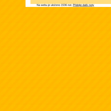
Na webu je uloženo 1536 not.
Přidejte další noty