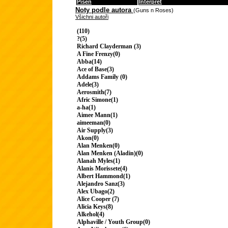
Píseň
Interpret
Noty podle autora
(Guns n Roses)
Všichni autoři
(110)
?(5)
Richard Clayderman (3)
A Fine Frenzy(0)
Abba(14)
Ace of Base(3)
Addams Family (0)
Adele(3)
Aerosmith(7)
Afric Simone(1)
a-ha(1)
Aimee Mann(1)
aimeeman(0)
Air Supply(3)
Akon(0)
Alan Menken(0)
Alan Menken (Aladin)(0)
Alanah Myles(1)
Alanis Morissete(4)
Albert Hammond(1)
Alejandro Sanz(3)
Alex Ubago(2)
Alice Cooper (7)
Alicia Keys(8)
Alkehol(4)
Alphaville / Youth Group(0)