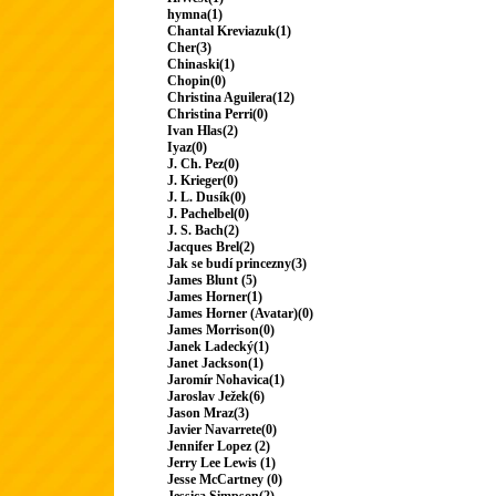
hymna(1)
Chantal Kreviazuk(1)
Cher(3)
Chinaski(1)
Chopin(0)
Christina Aguilera(12)
Christina Perri(0)
Ivan Hlas(2)
Iyaz(0)
J. Ch. Pez(0)
J. Krieger(0)
J. L. Dusík(0)
J. Pachelbel(0)
J. S. Bach(2)
Jacques Brel(2)
Jak se budí princezny(3)
James Blunt (5)
James Horner(1)
James Horner (Avatar)(0)
James Morrison(0)
Janek Ladecký(1)
Janet Jackson(1)
Jaromír Nohavica(1)
Jaroslav Ježek(6)
Jason Mraz(3)
Javier Navarrete(0)
Jennifer Lopez (2)
Jerry Lee Lewis (1)
Jesse McCartney (0)