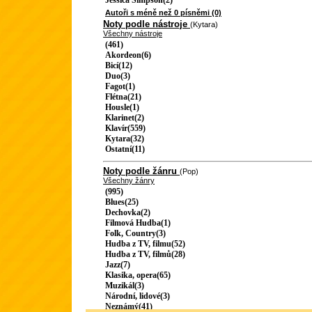
Jessica Simpson(2)
Autoři s méně než 0 písněmi (0)
Noty podle nástroje
(Kytara)
Všechny nástroje
(461)
Akordeon(6)
Bicí(12)
Duo(3)
Fagot(1)
Flétna(21)
Housle(1)
Klarinet(2)
Klavír(559)
Kytara(32)
Ostatní(11)
Noty podle žánru
(Pop)
Všechny žánry
(995)
Blues(25)
Dechovka(2)
Filmová Hudba(1)
Folk, Country(3)
Hudba z TV, filmu(52)
Hudba z TV, filmů(28)
Jazz(7)
Klasika, opera(65)
Muzikál(3)
Národní, lidové(3)
Neznámý(41)