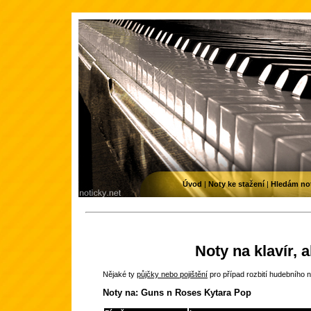
Úvod
|
Noty ke stažení
|
Hledám no
Noty na klavír, 
Nějaké ty
půjčky nebo pojištění
pro případ rozbití hudebního n
Noty na: Guns n Roses Kytara Pop