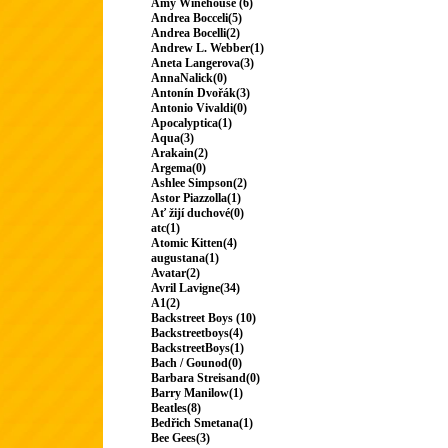
Amy Winehouse (6)
Andrea Bocceli(5)
Andrea Bocelli(2)
Andrew L. Webber(1)
Aneta Langerova(3)
AnnaNalick(0)
Antonín Dvořák(3)
Antonio Vivaldi(0)
Apocalyptica(1)
Aqua(3)
Arakain(2)
Argema(0)
Ashlee Simpson(2)
Astor Piazzolla(1)
Ať žijí duchové(0)
atc(1)
Atomic Kitten(4)
augustana(1)
Avatar(2)
Avril Lavigne(34)
A1(2)
Backstreet Boys (10)
Backstreetboys(4)
BackstreetBoys(1)
Bach / Gounod(0)
Barbara Streisand(0)
Barry Manilow(1)
Beatles(8)
Bedřich Smetana(1)
Bee Gees(3)