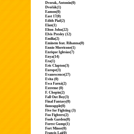
Dvorak, Antonin(0)
Dvořák(1)
Eamon(0)
East 17(0)
Edith Piaf(2)
Elan(1)
Elton John(22)
Elvis Presley (12)
Emilia(2)
Eminem feat. Rihanna(0)
Ennio Morricone(1)
Enrique Iglesias(7)
Enya(14)
Era(1)
Eric Clapton(3)
Europe(3)
Evanescence(27)
Evita (0)
Ewa Farná(2)
Extreme (0)
F. Chopin(2)
Fall Out Boy(3)
Final Fantasy(0)
fioneapple(0)
Five for Fighting (3)
Foo Fighters(2)
Fools Garden(0)
Forest Gump(1)
Fort Minor(0)
Francis Lai(0)