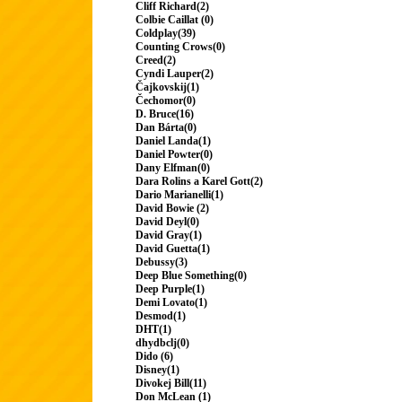
Cliff Richard(2)
Colbie Caillat (0)
Coldplay(39)
Counting Crows(0)
Creed(2)
Cyndi Lauper(2)
Čajkovskij(1)
Čechomor(0)
D. Bruce(16)
Dan Bárta(0)
Daniel Landa(1)
Daniel Powter(0)
Dany Elfman(0)
Dara Rolins a Karel Gott(2)
Dario Marianelli(1)
David Bowie (2)
David Deyl(0)
David Gray(1)
David Guetta(1)
Debussy(3)
Deep Blue Something(0)
Deep Purple(1)
Demi Lovato(1)
Desmod(1)
DHT(1)
dhydbclj(0)
Dido (6)
Disney(1)
Divokej Bill(11)
Don McLean (1)