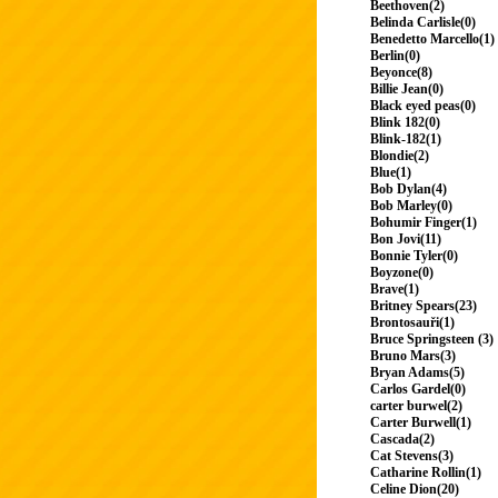
Beethoven(2)
Belinda Carlisle(0)
Benedetto Marcello(1)
Berlin(0)
Beyonce(8)
Billie Jean(0)
Black eyed peas(0)
Blink 182(0)
Blink-182(1)
Blondie(2)
Blue(1)
Bob Dylan(4)
Bob Marley(0)
Bohumir Finger(1)
Bon Jovi(11)
Bonnie Tyler(0)
Boyzone(0)
Brave(1)
Britney Spears(23)
Brontosauři(1)
Bruce Springsteen (3)
Bruno Mars(3)
Bryan Adams(5)
Carlos Gardel(0)
carter burwel(2)
Carter Burwell(1)
Cascada(2)
Cat Stevens(3)
Catharine Rollin(1)
Celine Dion(20)