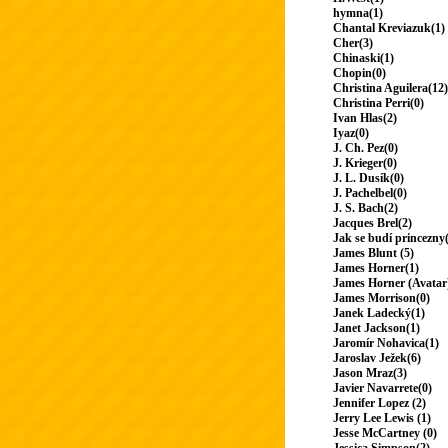
hymna(1)
Chantal Kreviazuk(1)
Cher(3)
Chinaski(1)
Chopin(0)
Christina Aguilera(12)
Christina Perri(0)
Ivan Hlas(2)
Iyaz(0)
J. Ch. Pez(0)
J. Krieger(0)
J. L. Dusík(0)
J. Pachelbel(0)
J. S. Bach(2)
Jacques Brel(2)
Jak se budí princezny
James Blunt (5)
James Horner(1)
James Horner (Avatar
James Morrison(0)
Janek Ladecký(1)
Janet Jackson(1)
Jaromír Nohavica(1)
Jaroslav Ježek(6)
Jason Mraz(3)
Javier Navarrete(0)
Jennifer Lopez (2)
Jerry Lee Lewis (1)
Jesse McCartney (0)