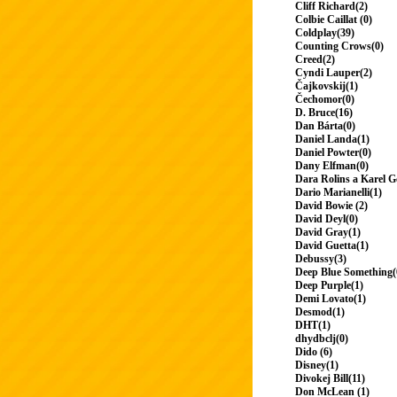
Cliff Richard(2)
Colbie Caillat (0)
Coldplay(39)
Counting Crows(0)
Creed(2)
Cyndi Lauper(2)
Čajkovskij(1)
Čechomor(0)
D. Bruce(16)
Dan Bárta(0)
Daniel Landa(1)
Daniel Powter(0)
Dany Elfman(0)
Dara Rolins a Karel G
Dario Marianelli(1)
David Bowie (2)
David Deyl(0)
David Gray(1)
David Guetta(1)
Debussy(3)
Deep Blue Something(
Deep Purple(1)
Demi Lovato(1)
Desmod(1)
DHT(1)
dhydbclj(0)
Dido (6)
Disney(1)
Divokej Bill(11)
Don McLean (1)