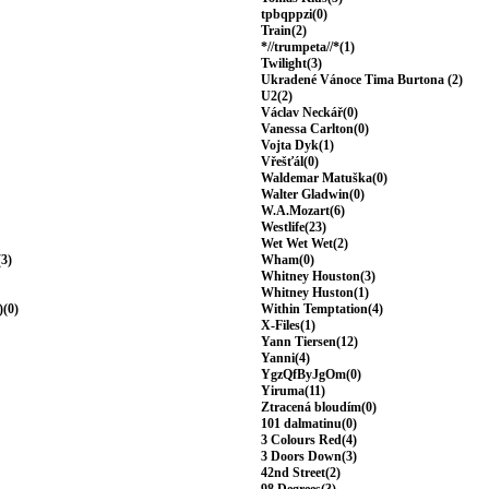
tpbqppzi(0)
Train(2)
*//trumpeta//*(1)
Twilight(3)
Ukradené Vánoce Tima Burtona (2)
U2(2)
Václav Neckář(0)
Vanessa Carlton(0)
Vojta Dyk(1)
Vřešťál(0)
Waldemar Matuška(0)
Walter Gladwin(0)
W.A.Mozart(6)
Westlife(23)
Wet Wet Wet(2)
(3)
Wham(0)
Whitney Houston(3)
Whitney Huston(1)
)(0)
Within Temptation(4)
X-Files(1)
Yann Tiersen(12)
Yanni(4)
YgzQfByJgOm(0)
Yiruma(11)
Ztracená bloudím(0)
101 dalmatinu(0)
3 Colours Red(4)
3 Doors Down(3)
42nd Street(2)