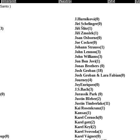
Interpret
Nástroj
Styl
Up
(Santo )
J.Hurníková(0)
Jiri Schelinger(0)
3)
Jiří Šlitr(1)
Jiří Zmožek(1)
Joan Osborne(0)
Joe Cocker(0)
Johann Strauss(1)
John Lennon(3)
John Williams(3)
Jon Bon Jovi(1)
Jonas Brothers (0)
Josh Groban (18)
Josh Groban & Lara Fabian(0)
Journey(4)
JoyEnriquez(0)
J.S.Bach(3)
(0)
Jurassik Park (0)
Justin BIeber(2)
Justin Timberlake(11)
Kai Rosenkranz(1)
Kansas(1)
Karel Černoch(0)
Karel gott(2)
Karel Kryl(2)
Karel Svovoda(1)
oup(0)
Karel Vágner(0)