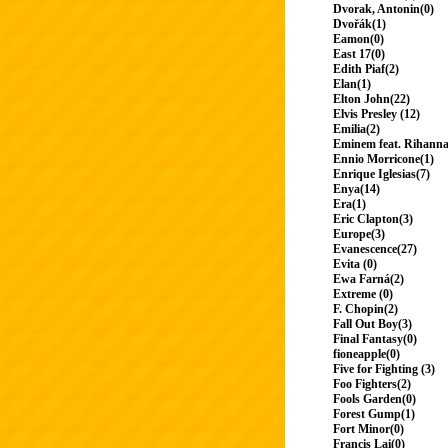
Dvorak, Antonin(0)
Dvořák(1)
Eamon(0)
East 17(0)
Edith Piaf(2)
Elan(1)
Elton John(22)
Elvis Presley (12)
Emilia(2)
Eminem feat. Rihanna
Ennio Morricone(1)
Enrique Iglesias(7)
Enya(14)
Era(1)
Eric Clapton(3)
Europe(3)
Evanescence(27)
Evita (0)
Ewa Farná(2)
Extreme (0)
F. Chopin(2)
Fall Out Boy(3)
Final Fantasy(0)
fioneapple(0)
Five for Fighting (3)
Foo Fighters(2)
Fools Garden(0)
Forest Gump(1)
Fort Minor(0)
Francis Lai(0)