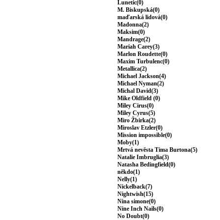
Lunetic(0)
M. Biskupská(0)
maďarská lidová(0)
Madonna(2)
Maksim(0)
Mandrage(2)
Mariah Carey(3)
Marlon Roudette(0)
Maxim Turbulenc(0)
Metallica(2)
Michael Jackson(4)
Michael Nyman(2)
Michal David(3)
Mike Oldfield (0)
Miley Cirus(0)
Miley Cyrus(5)
Miro Žbirka(2)
Miroslav Etzler(0)
Mission impossible(0)
Moby(1)
Mrtvá nevěsta Tima Burtona(5)
Natalie Imbruglia(3)
Natasha Bedingfield(0)
někdo(1)
Nelly(1)
Nickelback(7)
Nightwish(15)
Nina simone(0)
Nine Inch Nails(0)
No Doubt(0)