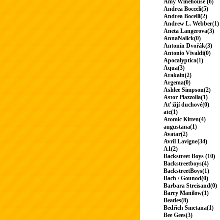
Amy Winehouse (6)
Andrea Bocceli(5)
Andrea Bocelli(2)
Andrew L. Webber(1)
Aneta Langerova(3)
AnnaNalick(0)
Antonín Dvořák(3)
Antonio Vivaldi(0)
Apocalyptica(1)
Aqua(3)
Arakain(2)
Argema(0)
Ashlee Simpson(2)
Astor Piazzolla(1)
Ať žijí duchové(0)
atc(1)
Atomic Kitten(4)
augustana(1)
Avatar(2)
Avril Lavigne(34)
A1(2)
Backstreet Boys (10)
Backstreetboys(4)
BackstreetBoys(1)
Bach / Gounod(0)
Barbara Streisand(0)
Barry Manilow(1)
Beatles(8)
Bedřich Smetana(1)
Bee Gees(3)