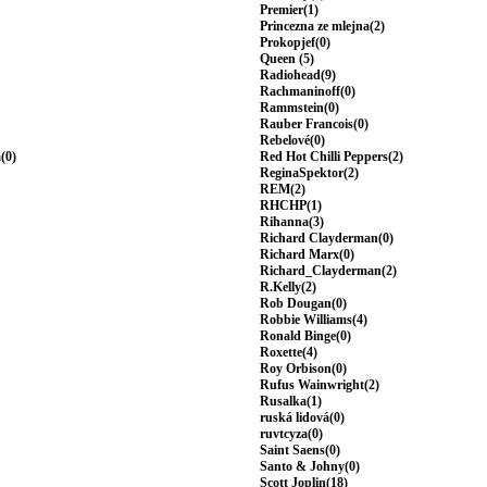
Premier(1)
Princezna ze mlejna(2)
Prokopjef(0)
Queen (5)
Radiohead(9)
Rachmaninoff(0)
Rammstein(0)
Rauber Francois(0)
Rebelové(0)
(0)
Red Hot Chilli Peppers(2)
ReginaSpektor(2)
REM(2)
RHCHP(1)
Rihanna(3)
Richard Clayderman(0)
Richard Marx(0)
Richard_Clayderman(2)
R.Kelly(2)
Rob Dougan(0)
Robbie Williams(4)
Ronald Binge(0)
Roxette(4)
Roy Orbison(0)
Rufus Wainwright(2)
Rusalka(1)
ruská lidová(0)
ruvtcyza(0)
Saint Saens(0)
Santo & Johny(0)
Scott Joplin(18)