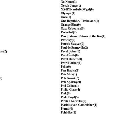
No Name(3)
Norah Jones(1)
NXdiYNatdAKOVgaf(0)
Olympic(1)
Once(1)
One Republic / Timbaland(1)
Orange Blue(0)
Ozzy Osbourne(0)
Pachelbel(2)
Pán prstenu (Return of the Kin(1)
Pastelky(0)
Patrick Swayze(0)
Paul de Senneville(2)
ott(2)
Pavel Dobes(0)
Pavel Šváb(0)
Pavol Habera(0)
Pearl Harbor(1)
Peha(0)
Petr Hapka(1)
Petr Muk(1)
0)
Petr Novák(2)
Petr Spálený(0)
Phil Colins(1)
Philip Glass(4)
Pink(0)
Pink Floyd(5)
Piráti z Karibiku(0)
Placidus von Camerloher(1)
Plumb(0)
Pohádky(2)