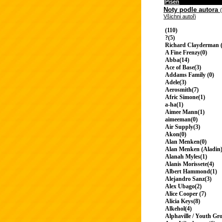
Píseň
Noty podle autora
Všichni autoři
(110)
?(5)
Richard Clayderman (
A Fine Frenzy(0)
Abba(14)
Ace of Base(3)
Addams Family (0)
Adele(3)
Aerosmith(7)
Afric Simone(1)
a-ha(1)
Aimee Mann(1)
aimeeman(0)
Air Supply(3)
Akon(0)
Alan Menken(0)
Alan Menken (Aladin)
Alanah Myles(1)
Alanis Morissete(4)
Albert Hammond(1)
Alejandro Sanz(3)
Alex Ubago(2)
Alice Cooper (7)
Alicia Keys(8)
Alkehol(4)
Alphaville / Youth Gr