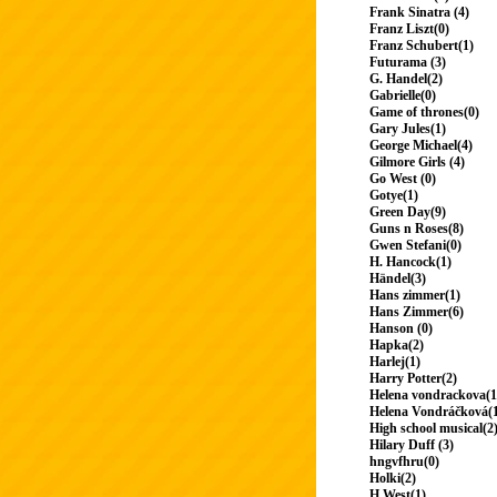
Frank Sinatra (4)
Franz Liszt(0)
Franz Schubert(1)
Futurama (3)
G. Handel(2)
Gabrielle(0)
Game of thrones(0)
Gary Jules(1)
George Michael(4)
Gilmore Girls (4)
Go West (0)
Gotye(1)
Green Day(9)
Guns n Roses(8)
Gwen Stefani(0)
H. Hancock(1)
Händel(3)
Hans zimmer(1)
Hans Zimmer(6)
Hanson (0)
Hapka(2)
Harlej(1)
Harry Potter(2)
Helena vondrackova(1
Helena Vondráčková(
High school musical(2
Hilary Duff (3)
hngvfhru(0)
Holki(2)
H.West(1)