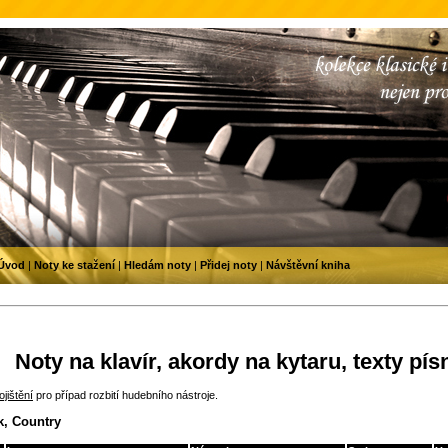
Úvod
|
Noty ke stažení
|
Hledám noty
|
Přidej noty
|
Návštěvní kniha
Noty na klavír, akordy na kytaru, texty pís
jištění
pro případ rozbití hudebního nástroje.
k, Country