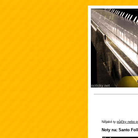
Nějaké ty
půjčky nebo po
Noty na: Santo Fol