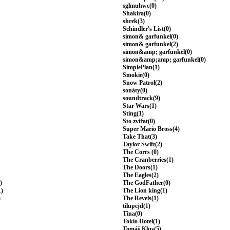
sglmuhwc(0)
Shakira(0)
shrek(3)
Schindler's List(0)
simon& garfunkel(0)
simon& garfunkel(2)
simon&amp; garfunkel(0)
simon&amp;amp; garfunkel(0)
SimplePlan(1)
Smokie(0)
Snow Patrol(2)
sonáty(0)
soundtrack(9)
Star Wars(1)
Sting(1)
Sto zvířat(0)
Super Mario Bross(4)
Take That(3)
Taylor Swift(2)
The Corrs (0)
The Cranberries(1)
The Doors(1)
The Eagles(2)
)
The GodFather(0)
1)
The Lion king(1)
)
The Revels(1)
tilupcjd(1)
Tina(0)
Tokio Hotel(1)
Tomáš Klus(5)