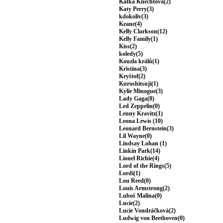
Katka Knechtová(2)
Katy Perry(3)
kdokoliv(3)
Keane(4)
Kelly Clarkson(12)
Kelly Family(1)
Kiss(2)
koledy(5)
Kouzla králů(1)
Kristína(3)
Kryštof(2)
Kuroshitsuji(1)
Kylie Minogue(3)
Lady Gaga(8)
Led Zeppelin(0)
Lenny Kravitz(1)
Leona Lewis (10)
Leonard Bernstein(3)
Lil Wayne(0)
Lindsay Lohan (1)
Linkin Park(14)
Lionel Richie(4)
Lord of the Rings(5)
Lordi(1)
Lou Reed(0)
Louis Armstrong(2)
Luboš Malina(0)
Lucie(2)
Lucie Vondráčková(2)
Ludwig von Beethoven(0)