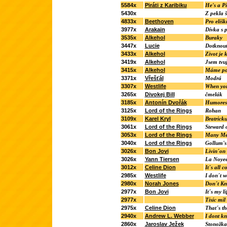
5584x
Piráti z Karibiku
He's a Pi
5430x
Z pekla š
4833x
Beethoven
Pro elišk
3977x
Arakain
Dívka s p
3535x
Alkehol
Buraky
3447x
Lucie
Dotknout
3433x
Alkehol
Zivot je 
3419x
Alkehol
Jsem tvuj
3415x
Alkehol
Máme po
3371x
Vřešťál
Modrá
3307x
Westlife
When you´
3265x
Divokej Bill
čmelák
3185x
Antonín Dvořák
Humores
3125x
Lord of the Rings
Rohan
3109x
Karel Kryl
Bratricku
3061x
Lord of the Rings
Steward 
3053x
Lord of the Rings
Many Me
3040x
Lord of the Rings
Gollum's
3026x
Bon Jovi
Livin´on 
3026x
Yann Tiersen
La Noye
3012x
Celine Dion
It´s all 
2985x
Westlife
I don´t w
2980x
Norah Jones
Don´t K
2977x
Bon Jovi
It´s my li
2977x
Tisíc mil
2975x
Celine Dion
That´s the
2940x
Andrew L. Webber
I dont k
2860x
Jaroslav Ježek
Stonožka