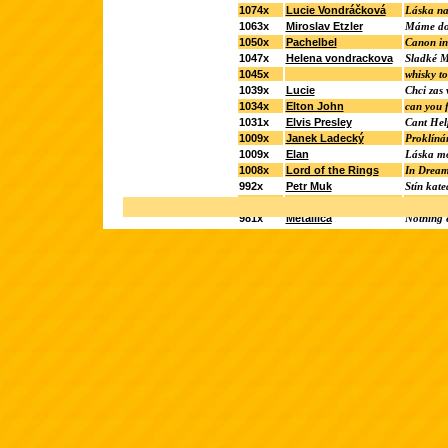
1074x
Lucie Vondráčková
Láska na
1063x
Miroslav Etzler
Máme do
1050x
Pachelbel
Canon in
1047x
Helena vondrackova
Sladké 
1045x
whisky to
1039x
Lucie
Chci zas 
1034x
Elton John
can you f
1031x
Elvis Presley
Cant Hel
1009x
Janek Ladecký
Proklín
1009x
Elan
Láska m
1008x
Lord of the Rings
In Drea
992x
Petr Muk
Stín kate
984x
Coldplay
Viva La 
981x
Metallica
Nothing e