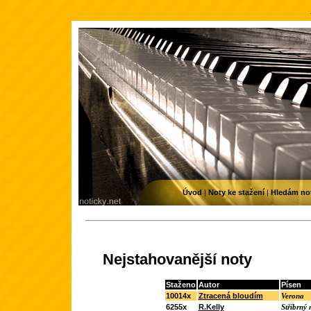
Úvod
|
Noty ke stažení
|
Hledám no
Nejstahovanější noty
Staženo
Autor
Písen
10014x
Ztracená bloudím
Verona
6255x
R.Kelly
Stříbrný 