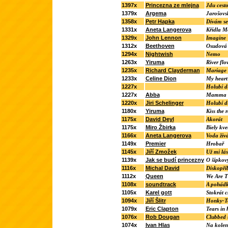
1397x
Princezna ze mlejna
Jdu cest
1379x
Argema
Jarošovs
1358x
Petr Hapka
Dívám se
1331x
Aneta Langerova
Křídla Mo
1329x
John Lennon
Imagine
1312x
Beethoven
Osudová
1294x
Nightwish
Nemo
1263x
Yiruma
River flo
1235x
Richard Clayderman
Mariage
1233x
Celine Dion
My heart 
1227x
Holubí 
1227x
Abba
Mamma 
1220x
Jiri Schelinger
Holubí 
1180x
Yiruma
Kiss the 
1175x
David Deyl
Akorát
1175x
Miro Žbirka
Biely kve
1166x
Aneta Langerova
Voda živ
1149x
Premier
Hrobař
1145x
Jiří Zmožek
Už mi lás
1139x
Jak se budí princezny
O šípkov
1116x
Michal David
Diskopří
1112x
Queen
We Are T
1108x
soundtrack
A pohádk
1105x
Karel gott
Stokrát 
1094x
Jiří Šlitr
Honky-T
1079x
Eric Clapton
Tears in
1076x
Rob Dougan
Clubbed 
1074x
Ivan Hlas
Na kole