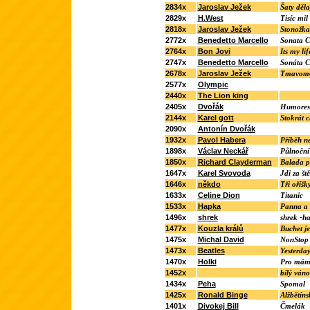
2834x
Jaroslav Ježek
Šaty děla
2829x
H.West
Tisíc mil
2818x
Jaroslav Ježek
Stonožka
2772x
Benedetto Marcello
Sonata C 
2764x
Bon Jovi
Its my lif
2747x
Benedetto Marcello
Sonáta C
2678x
Jaroslav Ježek
Tmavomo
2577x
Olympic
2440x
The Lion king
2405x
Dvořák
Humores
2144x
Karel gott
Stokrát 
2090x
Antonín Dvořák
1932x
Pavol Habera
Příběh n
1898x
Václav Neckář
Půlnoční
1850x
Richard Clayderman
Balada p
1647x
Karel Svovoda
Jdi za št
1646x
někdo
Tři oříšk
1633x
Celine Dion
Titanic
1533x
Hapka
Panna a 
1496x
shrek
shrek -ha
1477x
Kouzla králů
Buchet je
1475x
Michal David
NonStop
1473x
Beatles
Yesterda
1470x
Holki
Pro má
1452x
bílý váno
1434x
Peha
Spomal
1425x
Ronald Binge
Alžbětín
1401x
Divokej Bill
Čmelák