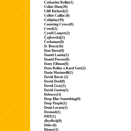
Catharine Rollin(1)
Celine Dion(20)
Cliff Richard(2)
Colbie Caillat (0)
Coldplay(39)
Counting Crows(0)
Creed(2)
Cyndi Lauper(2)
Čajkovskij(1)
Čechomor(0)
D. Bruce(16)
Dan Bárta(0)
Daniel Landa(1)
Daniel Powter(0)
Dany Elfman(0)
Dara Rolins a Karel Gott(2)
Dario Marianelli(1)
David Bowie (2)
David Deyl(0)
David Gray(1)
David Guetta(1)
Debussy(3)
Deep Blue Something(0)
Deep Purple(1)
Demi Lovato(1)
Desmod(1)
DHT(1)
dhydbclj(0)
Dido (6)
Disney(1)