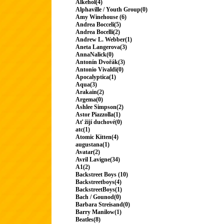
Alkehol(4)
Alphaville / Youth Group(0)
Amy Winehouse (6)
Andrea Bocceli(5)
Andrea Bocelli(2)
Andrew L. Webber(1)
Aneta Langerova(3)
AnnaNalick(0)
Antonín Dvořák(3)
Antonio Vivaldi(0)
Apocalyptica(1)
Aqua(3)
Arakain(2)
Argema(0)
Ashlee Simpson(2)
Astor Piazzolla(1)
Ať žijí duchové(0)
atc(1)
Atomic Kitten(4)
augustana(1)
Avatar(2)
Avril Lavigne(34)
A1(2)
Backstreet Boys (10)
Backstreetboys(4)
BackstreetBoys(1)
Bach / Gounod(0)
Barbara Streisand(0)
Barry Manilow(1)
Beatles(8)