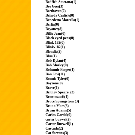
Bedřich Smetana(1)
Bee Gees(3)
Beethoven(2)
Belinda Carlisle(0)
Benedetto Marcello(1)
Berlin(0)
Beyonce(8)
Billie Jean(0)
Black eyed peas(0)
Blink 182(0)
Blink-182(1)
Blondie(2)
Blue(1)
Bob Dylan(4)
Bob Marley(0)
Bohumir Finger(1)
Bon Jovi(11)
Bonnie Tyler(0)
Boyzone(0)
Brave(1)
Britney Spears(23)
Brontosauři(1)
Bruce Springsteen (3)
Bruno Mars(3)
Bryan Adams(5)
Carlos Gardel(0)
carter burwel(2)
Carter Burwell(1)
Cascada(2)
Cat Stevens(3)