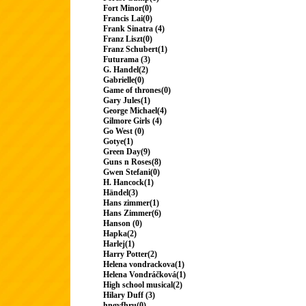
Fort Minor(0)
Francis Lai(0)
Frank Sinatra (4)
Franz Liszt(0)
Franz Schubert(1)
Futurama (3)
G. Handel(2)
Gabrielle(0)
Game of thrones(0)
Gary Jules(1)
George Michael(4)
Gilmore Girls (4)
Go West (0)
Gotye(1)
Green Day(9)
Guns n Roses(8)
Gwen Stefani(0)
H. Hancock(1)
Händel(3)
Hans zimmer(1)
Hans Zimmer(6)
Hanson (0)
Hapka(2)
Harlej(1)
Harry Potter(2)
Helena vondrackova(1)
Helena Vondráčková(1)
High school musical(2)
Hilary Duff (3)
hngvfhru(0)