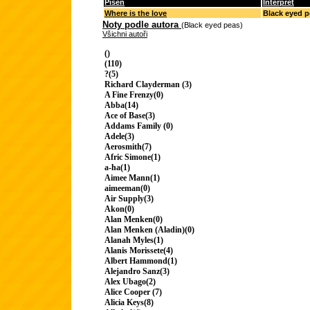
Píseň
Interpret
Where is the love
Black eyed p
Noty podle autora
(Black eyed peas)
Všichni autoři
()
(110)
?(5)
Richard Clayderman (3)
A Fine Frenzy(0)
Abba(14)
Ace of Base(3)
Addams Family (0)
Adele(3)
Aerosmith(7)
Afric Simone(1)
a-ha(1)
Aimee Mann(1)
aimeeman(0)
Air Supply(3)
Akon(0)
Alan Menken(0)
Alan Menken (Aladin)(0)
Alanah Myles(1)
Alanis Morissete(4)
Albert Hammond(1)
Alejandro Sanz(3)
Alex Ubago(2)
Alice Cooper (7)
Alicia Keys(8)