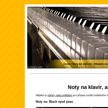
Úvod
|
Noty ke stažení
|
Hledám no
Noty na klavír, 
Nějaké ty
půjčky nebo pojištění
pro případ rozbití hudebního n
Noty na: Black eyed peas