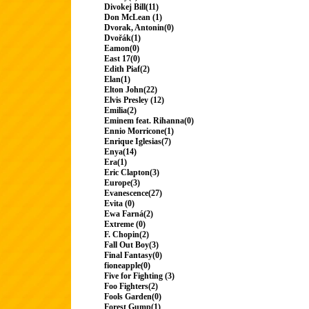
Divokej Bill(11)
Don McLean (1)
Dvorak, Antonin(0)
Dvořák(1)
Eamon(0)
East 17(0)
Edith Piaf(2)
Elan(1)
Elton John(22)
Elvis Presley (12)
Emilia(2)
Eminem feat. Rihanna(0)
Ennio Morricone(1)
Enrique Iglesias(7)
Enya(14)
Era(1)
Eric Clapton(3)
Europe(3)
Evanescence(27)
Evita (0)
Ewa Farná(2)
Extreme (0)
F. Chopin(2)
Fall Out Boy(3)
Final Fantasy(0)
fioneapple(0)
Five for Fighting (3)
Foo Fighters(2)
Fools Garden(0)
Forest Gump(1)