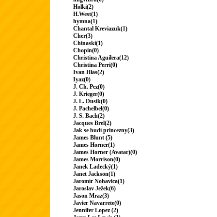
Holki(2)
H.West(1)
hymna(1)
Chantal Kreviazuk(1)
Cher(3)
Chinaski(1)
Chopin(0)
Christina Aguilera(12)
Christina Perri(0)
Ivan Hlas(2)
Iyaz(0)
J. Ch. Pez(0)
J. Krieger(0)
J. L. Dusík(0)
J. Pachelbel(0)
J. S. Bach(2)
Jacques Brel(2)
Jak se budí princezny(3)
James Blunt (5)
James Horner(1)
James Horner (Avatar)(0)
James Morrison(0)
Janek Ladecký(1)
Janet Jackson(1)
Jaromír Nohavica(1)
Jaroslav Ježek(6)
Jason Mraz(3)
Javier Navarrete(0)
Jennifer Lopez (2)