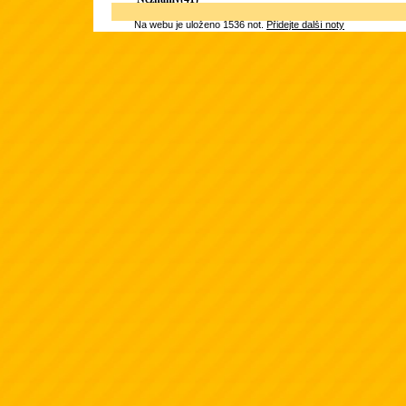
Na webu je uloženo 1536 not.
Přidejte další noty