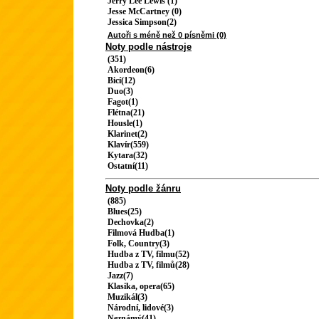
Jerry Lee Lewis (1)
Jesse McCartney (0)
Jessica Simpson(2)
Autoři s méně než 0 písněmi (0)
Noty podle nástroje
(351)
Akordeon(6)
Bicí(12)
Duo(3)
Fagot(1)
Flétna(21)
Housle(1)
Klarinet(2)
Klavír(559)
Kytara(32)
Ostatní(11)
Noty podle žánru
(885)
Blues(25)
Dechovka(2)
Filmová Hudba(1)
Folk, Country(3)
Hudba z TV, filmu(52)
Hudba z TV, filmů(28)
Jazz(7)
Klasika, opera(65)
Muzikál(3)
Národní, lidové(3)
Neznámý(41)