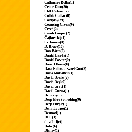
Catharine Rollin(1)
Celine Dion(20)
Cliff Richard(2)
Colbie Caillat (0)
Coldplay(39)
Counting Crows(0)
Creed(2)
Cyndi Lauper(2)
Čajkovskij(1)
Čechomor(0)
D. Bruce(16)
Dan Bárta(0)
Daniel Landa(1)
Daniel Powter(0)
Dany Elfman(0)
Dara Rolins a Karel Gott(2)
Dario Marianelli(1)
David Bowie (2)
David Deyl(0)
David Gray(1)
David Guetta(1)
Debussy(3)
Deep Blue Something(0)
Deep Purple(1)
Demi Lovato(1)
Desmod(1)
DHT(1)
dhydbclj(0)
Dido (6)
Disney(1)