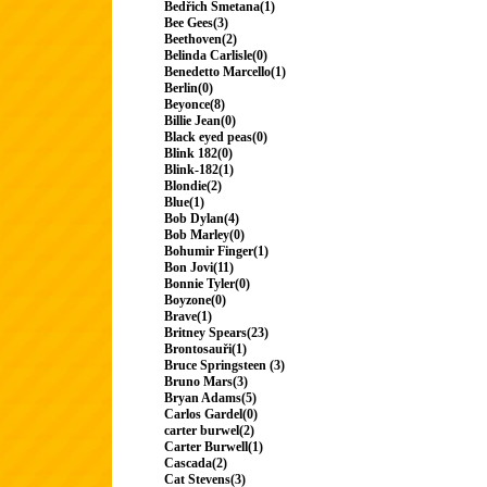
Bedřich Smetana(1)
Bee Gees(3)
Beethoven(2)
Belinda Carlisle(0)
Benedetto Marcello(1)
Berlin(0)
Beyonce(8)
Billie Jean(0)
Black eyed peas(0)
Blink 182(0)
Blink-182(1)
Blondie(2)
Blue(1)
Bob Dylan(4)
Bob Marley(0)
Bohumir Finger(1)
Bon Jovi(11)
Bonnie Tyler(0)
Boyzone(0)
Brave(1)
Britney Spears(23)
Brontosauři(1)
Bruce Springsteen (3)
Bruno Mars(3)
Bryan Adams(5)
Carlos Gardel(0)
carter burwel(2)
Carter Burwell(1)
Cascada(2)
Cat Stevens(3)