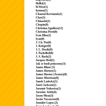
Holki(2)
H.West(1)
hymna(1)
Chantal Kreviazuk(1)
Cher(3)
Chinaski(1)
Chopin(0)
Christina Aguilera(12)
Christina Perri(0)
Ivan Hlas(2)
Iyaz(0)
J. Ch. Pez(0)
J. Krieger(0)
J. L. Dusík(0)
J. Pachelbel(0)
J. S. Bach(2)
Jacques Brel(2)
Jak se budí princezny(3)
James Blunt (5)
James Horner(1)
James Horner (Avatar)(0)
James Morrison(0)
Janek Ladecký(1)
Janet Jackson(1)
Jaromír Nohavica(1)
Jaroslav Ježek(6)
Jason Mraz(3)
Javier Navarrete(0)
Jennifer Lopez (2)