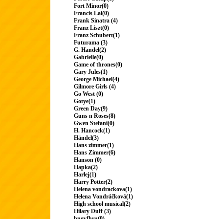
Fort Minor(0)
Francis Lai(0)
Frank Sinatra (4)
Franz Liszt(0)
Franz Schubert(1)
Futurama (3)
G. Handel(2)
Gabrielle(0)
Game of thrones(0)
Gary Jules(1)
George Michael(4)
Gilmore Girls (4)
Go West (0)
Gotye(1)
Green Day(9)
Guns n Roses(8)
Gwen Stefani(0)
H. Hancock(1)
Händel(3)
Hans zimmer(1)
Hans Zimmer(6)
Hanson (0)
Hapka(2)
Harlej(1)
Harry Potter(2)
Helena vondrackova(1)
Helena Vondráčková(1)
High school musical(2)
Hilary Duff (3)
hngvfhru(0)