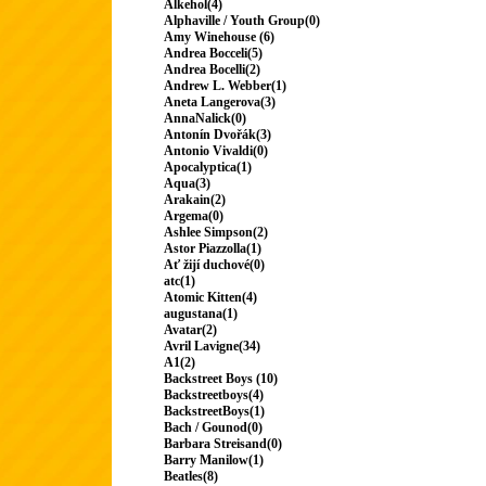
Alkehol(4)
Alphaville / Youth Group(0)
Amy Winehouse (6)
Andrea Bocceli(5)
Andrea Bocelli(2)
Andrew L. Webber(1)
Aneta Langerova(3)
AnnaNalick(0)
Antonín Dvořák(3)
Antonio Vivaldi(0)
Apocalyptica(1)
Aqua(3)
Arakain(2)
Argema(0)
Ashlee Simpson(2)
Astor Piazzolla(1)
Ať žijí duchové(0)
atc(1)
Atomic Kitten(4)
augustana(1)
Avatar(2)
Avril Lavigne(34)
A1(2)
Backstreet Boys (10)
Backstreetboys(4)
BackstreetBoys(1)
Bach / Gounod(0)
Barbara Streisand(0)
Barry Manilow(1)
Beatles(8)