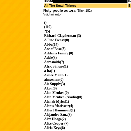
Píseň
I
All The Small Things
B
Noty podle autora
(Blink 182)
Všichni autoři
()
(110)
?(5)
Richard Clayderman (3)
A Fine Frenzy(0)
Abba(14)
Ace of Base(3)
Addams Family (0)
Adele(3)
Aerosmith(7)
Afric Simone(1)
a-ha(1)
Aimee Mann(1)
aimeeman(0)
Air Supply(3)
Akon(0)
Alan Menken(0)
Alan Menken (Aladin)(0)
Alanah Myles(1)
Alanis Morissete(4)
Albert Hammond(1)
Alejandro Sanz(3)
Alex Ubago(2)
Alice Cooper (7)
Alicia Keys(8)