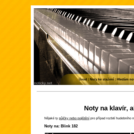
Úvod
|
Noty ke stažení
|
Hledám no
Noty na klavír, 
Nějaké ty
půjčky nebo pojištění
pro případ rozbití hudebního n
Noty na: Blink 182