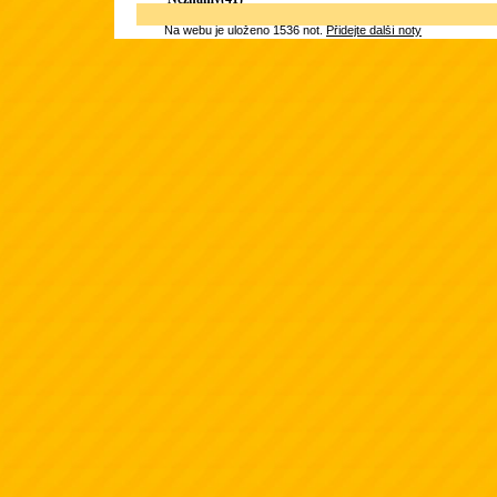
Na webu je uloženo 1536 not.
Přidejte další noty