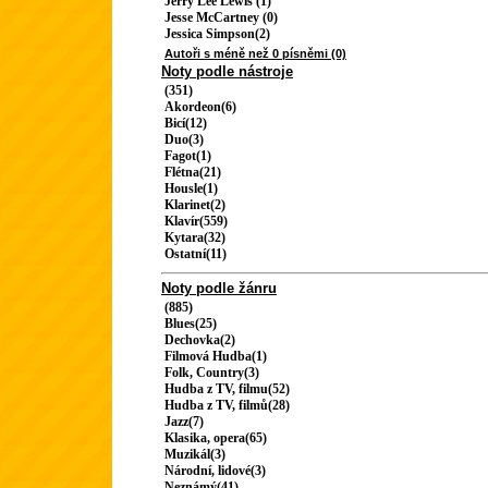
Jerry Lee Lewis (1)
Jesse McCartney (0)
Jessica Simpson(2)
Autoři s méně než 0 písněmi (0)
Noty podle nástroje
(351)
Akordeon(6)
Bicí(12)
Duo(3)
Fagot(1)
Flétna(21)
Housle(1)
Klarinet(2)
Klavír(559)
Kytara(32)
Ostatní(11)
Noty podle žánru
(885)
Blues(25)
Dechovka(2)
Filmová Hudba(1)
Folk, Country(3)
Hudba z TV, filmu(52)
Hudba z TV, filmů(28)
Jazz(7)
Klasika, opera(65)
Muzikál(3)
Národní, lidové(3)
Neznámý(41)