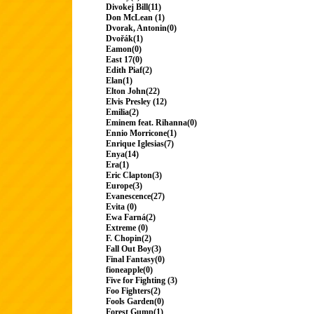
Divokej Bill(11)
Don McLean (1)
Dvorak, Antonin(0)
Dvořák(1)
Eamon(0)
East 17(0)
Edith Piaf(2)
Elan(1)
Elton John(22)
Elvis Presley (12)
Emilia(2)
Eminem feat. Rihanna(0)
Ennio Morricone(1)
Enrique Iglesias(7)
Enya(14)
Era(1)
Eric Clapton(3)
Europe(3)
Evanescence(27)
Evita (0)
Ewa Farná(2)
Extreme (0)
F. Chopin(2)
Fall Out Boy(3)
Final Fantasy(0)
fioneapple(0)
Five for Fighting (3)
Foo Fighters(2)
Fools Garden(0)
Forest Gump(1)