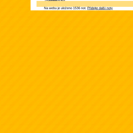
Na webu je uloženo 1536 not.
Přidejte další noty