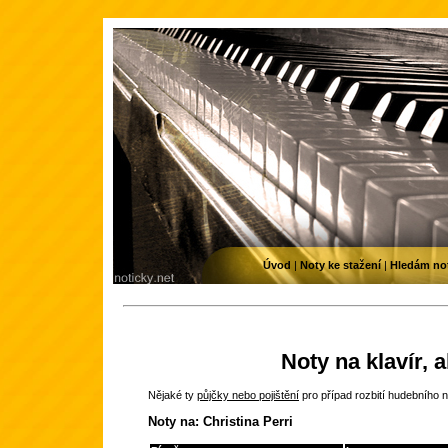
Úvod
|
Noty ke stažení
|
Hledám no
Noty na klavír, 
Nějaké ty
půjčky nebo pojištění
pro případ rozbití hudebního n
Noty na: Christina Perri