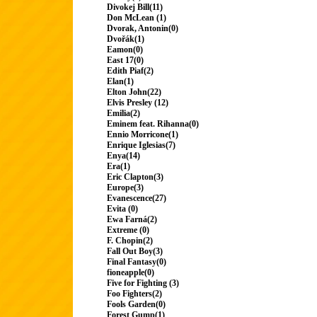
Divokej Bill(11)
Don McLean (1)
Dvorak, Antonin(0)
Dvořák(1)
Eamon(0)
East 17(0)
Edith Piaf(2)
Elan(1)
Elton John(22)
Elvis Presley (12)
Emilia(2)
Eminem feat. Rihanna(0)
Ennio Morricone(1)
Enrique Iglesias(7)
Enya(14)
Era(1)
Eric Clapton(3)
Europe(3)
Evanescence(27)
Evita (0)
Ewa Farná(2)
Extreme (0)
F. Chopin(2)
Fall Out Boy(3)
Final Fantasy(0)
fioneapple(0)
Five for Fighting (3)
Foo Fighters(2)
Fools Garden(0)
Forest Gump(1)