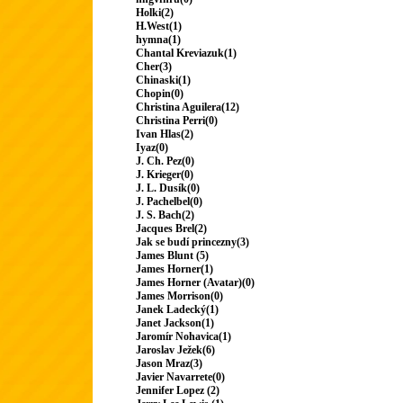
Holki(2)
H.West(1)
hymna(1)
Chantal Kreviazuk(1)
Cher(3)
Chinaski(1)
Chopin(0)
Christina Aguilera(12)
Christina Perri(0)
Ivan Hlas(2)
Iyaz(0)
J. Ch. Pez(0)
J. Krieger(0)
J. L. Dusík(0)
J. Pachelbel(0)
J. S. Bach(2)
Jacques Brel(2)
Jak se budí princezny(3)
James Blunt (5)
James Horner(1)
James Horner (Avatar)(0)
James Morrison(0)
Janek Ladecký(1)
Janet Jackson(1)
Jaromír Nohavica(1)
Jaroslav Ježek(6)
Jason Mraz(3)
Javier Navarrete(0)
Jennifer Lopez (2)