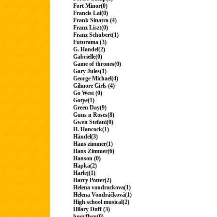
Fort Minor(0)
Francis Lai(0)
Frank Sinatra (4)
Franz Liszt(0)
Franz Schubert(1)
Futurama (3)
G. Handel(2)
Gabrielle(0)
Game of thrones(0)
Gary Jules(1)
George Michael(4)
Gilmore Girls (4)
Go West (0)
Gotye(1)
Green Day(9)
Guns n Roses(8)
Gwen Stefani(0)
H. Hancock(1)
Händel(3)
Hans zimmer(1)
Hans Zimmer(6)
Hanson (0)
Hapka(2)
Harlej(1)
Harry Potter(2)
Helena vondrackova(1)
Helena Vondráčková(1)
High school musical(2)
Hilary Duff (3)
hngvfhru(0)