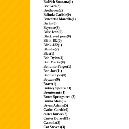
Bedřich Smetana(1)
Bee Gees(3)
Beethoven(2)
Belinda Carlisle(0)
Benedetto Marcello(1)
Berlin(0)
Beyonce(8)
Billie Jean(0)
Black eyed peas(0)
Blink 182(0)
Blink-182(1)
Blondie(2)
Blue(1)
Bob Dylan(4)
Bob Marley(0)
Bohumir Finger(1)
Bon Jovi(11)
Bonnie Tyler(0)
Boyzone(0)
Brave(1)
Britney Spears(23)
Brontosauři(1)
Bruce Springsteen (3)
Bruno Mars(3)
Bryan Adams(5)
Carlos Gardel(0)
carter burwel(2)
Carter Burwell(1)
Cascada(2)
Cat Stevens(3)