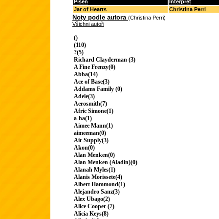
Píseň
Interpret
Jar of Hearts
Christina Perri
Noty podle autora
(Christina Perri)
Všichni autoři
()
(110)
?(5)
Richard Clayderman (3)
A Fine Frenzy(0)
Abba(14)
Ace of Base(3)
Addams Family (0)
Adele(3)
Aerosmith(7)
Afric Simone(1)
a-ha(1)
Aimee Mann(1)
aimeeman(0)
Air Supply(3)
Akon(0)
Alan Menken(0)
Alan Menken (Aladin)(0)
Alanah Myles(1)
Alanis Morissete(4)
Albert Hammond(1)
Alejandro Sanz(3)
Alex Ubago(2)
Alice Cooper (7)
Alicia Keys(8)