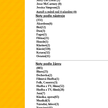
Jerry Lee Lewis (1)
Jesse McCartney (0)
Jessica Simpson(2)
Autoři s méně než 0 písněmi (0)
Noty podle nástroje
(351)
Akordeon(6)
Bicí(12)
Duo(3)
Fagot(1)
Flétna(21)
Housle(1)
Klarinet(2)
Klavír(559)
Kytara(32)
Ostatní(11)
Noty podle žánru
(885)
Blues(25)
Dechovka(2)
Filmová Hudba(1)
Folk, Country(3)
Hudba z TV, filmu(52)
Hudba z TV, filmů(28)
Jazz(7)
Klasika, opera(65)
Muzikál(3)
Národní, lidové(3)
Neznámý(41)