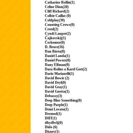
Catharine Rollin(1)
Celine Dion(20)
Cliff Richard(2)
Colbie Caillat (0)
Coldplay(39)
Counting Crows(0)
Creed(2)
Cyndi Lauper(2)
Čajkovskij(1)
Čechomor(0)
D. Bruce(16)
Dan Bárta(0)
Daniel Landa(1)
Daniel Powter(0)
Dany Elfman(0)
Dara Rolins a Karel Gott(2)
Dario Marianelli(1)
David Bowie (2)
David Deyl(0)
David Gray(1)
David Guetta(1)
Debussy(3)
Deep Blue Something(0)
Deep Purple(1)
Demi Lovato(1)
Desmod(1)
DHT(1)
dhydbclj(0)
Dido (6)
Disney(1)