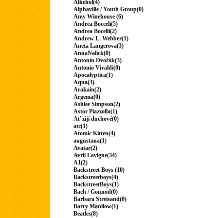
Alkehol(4)
Alphaville / Youth Group(0)
Amy Winehouse (6)
Andrea Bocceli(5)
Andrea Bocelli(2)
Andrew L. Webber(1)
Aneta Langerova(3)
AnnaNalick(0)
Antonín Dvořák(3)
Antonio Vivaldi(0)
Apocalyptica(1)
Aqua(3)
Arakain(2)
Argema(0)
Ashlee Simpson(2)
Astor Piazzolla(1)
Ať žijí duchové(0)
atc(1)
Atomic Kitten(4)
augustana(1)
Avatar(2)
Avril Lavigne(34)
A1(2)
Backstreet Boys (10)
Backstreetboys(4)
BackstreetBoys(1)
Bach / Gounod(0)
Barbara Streisand(0)
Barry Manilow(1)
Beatles(8)