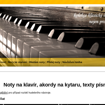
Úvod
|
Noty ke stažení
|
Hledám noty
|
Přidej noty
|
Návštěvní kniha
Noty na klavír, akordy na kytaru, texty pís
jištění
pro případ rozbití hudebního nástroje.
llat