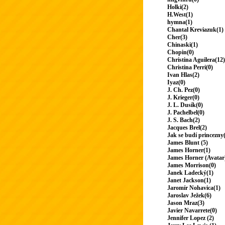
Holki(2)
H.West(1)
hymna(1)
Chantal Kreviazuk(1)
Cher(3)
Chinaski(1)
Chopin(0)
Christina Aguilera(12)
Christina Perri(0)
Ivan Hlas(2)
Iyaz(0)
J. Ch. Pez(0)
J. Krieger(0)
J. L. Dusík(0)
J. Pachelbel(0)
J. S. Bach(2)
Jacques Brel(2)
Jak se budí princezny
James Blunt (5)
James Horner(1)
James Horner (Avatar
James Morrison(0)
Janek Ladecký(1)
Janet Jackson(1)
Jaromír Nohavica(1)
Jaroslav Ježek(6)
Jason Mraz(3)
Javier Navarrete(0)
Jennifer Lopez (2)