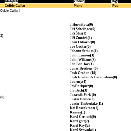
Interpret
Nástroj
Styl
Colbie Caillat
Piano
Pop
(Colbie Caillat )
J.Hurníková(0)
Jiri Schelinger(0)
Jiří Šlitr(1)
3)
Jiří Zmožek(1)
Joan Osborne(0)
Joe Cocker(0)
Johann Strauss(1)
John Lennon(3)
John Williams(3)
Jon Bon Jovi(1)
Jonas Brothers (0)
Josh Groban (18)
Josh Groban & Lara Fabian(0)
Journey(4)
JoyEnriquez(0)
J.S.Bach(3)
Jurassik Park (0)
(0)
Justin BIeber(2)
Justin Timberlake(11)
Kai Rosenkranz(1)
Kansas(1)
Karel Černoch(0)
Karel gott(2)
Karel Kryl(2)
Karel Svovoda(1)