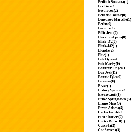
Bedřich Smetana(1)
Bee Gees(3)
Beethoven(2)
Belinda Carlisle(0)
Benedetto Marcello(1)
Berlin(0)
Beyonce(8)
Billie Jean(0)
Black eyed peas(0)
Blink 182(0)
Blink-182(1)
Blondie(2)
Blue(1)
Bob Dylan(4)
Bob Marley(0)
Bohumir Finger(1)
Bon Jovi(11)
Bonnie Tyler(0)
Boyzone(0)
Brave(1)
Britney Spears(23)
Brontosauři(1)
Bruce Springsteen (3)
Bruno Mars(3)
Bryan Adams(5)
Carlos Gardel(0)
carter burwel(2)
Carter Burwell(1)
Cascada(2)
Cat Stevens(3)