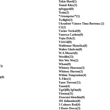
Tokio Hotel(1)
Tomáš Klus(5)
tpbqppzi(0)
Train(2)
*//trumpeta//*(1)
Twilight(3)
Ukradené Vánoce Tima Burtona (2)
U2(2)
Václav Neckář(0)
Vanessa Carlton(0)
Vojta Dyk(1)
Vřešťál(0)
Waldemar Matuška(0)
Walter Gladwin(0)
W.A.Mozart(6)
Westlife(23)
Wet Wet Wet(2)
Wham(0)
(3)
Whitney Houston(3)
Whitney Huston(1)
Within Temptation(4)
)(0)
X-Files(1)
Yann Tiersen(12)
Yanni(4)
YgzQfByJgOm(0)
Yiruma(11)
Ztracená bloudím(0)
101 dalmatinu(0)
3 Colours Red(4)
3 Doors Down(3)