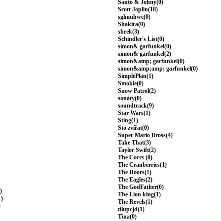
Santo & Johny(0)
Scott Joplin(18)
sglmuhwc(0)
Shakira(0)
shrek(3)
Schindler's List(0)
simon& garfunkel(0)
simon& garfunkel(2)
simon&amp; garfunkel(0)
simon&amp;amp; garfunkel(0)
SimplePlan(1)
Smokie(0)
Snow Patrol(2)
sonáty(0)
soundtrack(9)
Star Wars(1)
Sting(1)
Sto zvířat(0)
Super Mario Bross(4)
Take That(3)
Taylor Swift(2)
The Corrs (0)
The Cranberries(1)
The Doors(1)
The Eagles(2)
The GodFather(0)
)
The Lion king(1)
1)
The Revels(1)
)
tilupcjd(1)
Tina(0)