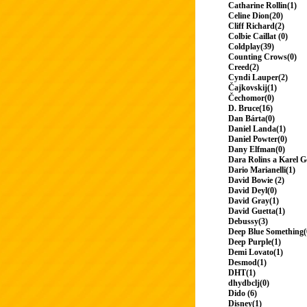
Catharine Rollin(1)
Celine Dion(20)
Cliff Richard(2)
Colbie Caillat (0)
Coldplay(39)
Counting Crows(0)
Creed(2)
Cyndi Lauper(2)
Čajkovskij(1)
Čechomor(0)
D. Bruce(16)
Dan Bárta(0)
Daniel Landa(1)
Daniel Powter(0)
Dany Elfman(0)
Dara Rolins a Karel G
Dario Marianelli(1)
David Bowie (2)
David Deyl(0)
David Gray(1)
David Guetta(1)
Debussy(3)
Deep Blue Something(
Deep Purple(1)
Demi Lovato(1)
Desmod(1)
DHT(1)
dhydbclj(0)
Dido (6)
Disney(1)