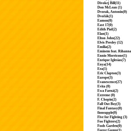
Divokej Bill(11)
Don McLean (1)
Dvorak, Antonin(0)
Dvořák(1)
Eamon(0)
East 17(0)
Edith Piaf(2)
Elan(1)
Elton John(22)
Elvis Presley (12)
Emilia(2)
Eminem feat. Rihanna
Ennio Morricone(1)
Enrique Iglesias(7)
Enya(14)
Era(1)
Eric Clapton(3)
Europe(3)
Evanescence(27)
Evita (0)
Ewa Farná(2)
Extreme (0)
F. Chopin(2)
Fall Out Boy(3)
Final Fantasy(0)
fioneapple(0)
Five for Fighting (3)
Foo Fighters(2)
Fools Garden(0)
Forest Gump(1)