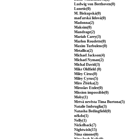
Ludwig von Beethoven(0)
Lunetic(0)
M. Biskupská(0)
maďarská lidová(0)
Madonna(2)
Maksim(0)
Mandrage(2)
Mariah Carey(3)
Marlon Roudette(0)
Maxim Turbulenc(0)
Metallica(2)
Michael Jackson(4)
Michael Nyman(2)
Michal David(3)
Mike Oldfield (0)
Miley Cirus(0)
Miley Cyrus(5)
Miro Žbirka(2)
Miroslav Etzler(0)
Mission impossible(0)
Moby(1)
Mrtvá nevěsta Tima Burtona(5)
Natalie Imbruglia(3)
Natasha Bedingfield(0)
někdo(1)
Nelly(1)
Nickelback(7)
Nightwish(15)
Nina simone(0)