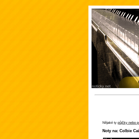
Nějaké ty
půjčky nebo po
Noty na: Colbie Cai