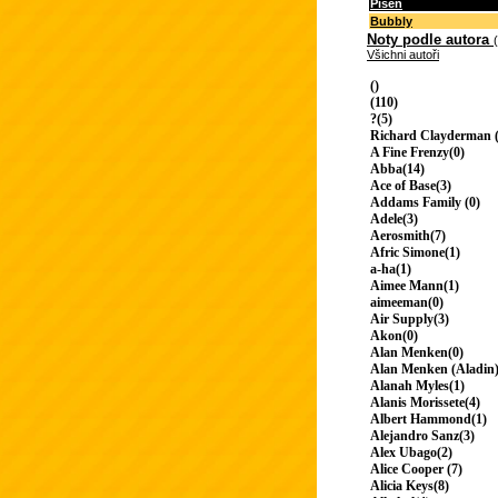
Píseň
Bubbly
Noty podle autora
Všichni autoři
()
(110)
?(5)
Richard Clayderman (
A Fine Frenzy(0)
Abba(14)
Ace of Base(3)
Addams Family (0)
Adele(3)
Aerosmith(7)
Afric Simone(1)
a-ha(1)
Aimee Mann(1)
aimeeman(0)
Air Supply(3)
Akon(0)
Alan Menken(0)
Alan Menken (Aladin)
Alanah Myles(1)
Alanis Morissete(4)
Albert Hammond(1)
Alejandro Sanz(3)
Alex Ubago(2)
Alice Cooper (7)
Alicia Keys(8)