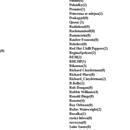
Plumb(0)
Pohádky(2)
Premier(1)
Princezna ze mlejna(2)
Prokopjef(0)
Queen (5)
Radiohead(9)
Rachmaninoff(0)
Rammstein(0)
Rauber Francois(0)
Rebelové(0)
Red Hot Chilli Peppers(2)
(0)
ReginaSpektor(2)
REM(2)
RHCHP(1)
Rihanna(3)
Richard Clayderman(0)
Richard Marx(0)
Richard_Clayderman(2)
R.Kelly(2)
Rob Dougan(0)
Robbie Williams(4)
Ronald Binge(0)
Roxette(4)
Roy Orbison(0)
Rufus Wainwright(2)
Rusalka(1)
ruská lidová(0)
ruvtcyza(0)
Saint Saens(0)