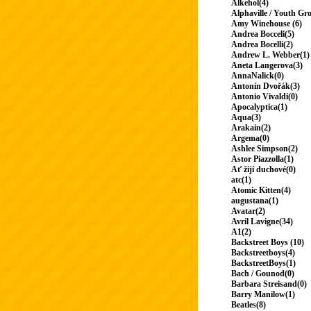
Alkehol(4)
Alphaville / Youth Gr
Amy Winehouse (6)
Andrea Bocceli(5)
Andrea Bocelli(2)
Andrew L. Webber(1)
Aneta Langerova(3)
AnnaNalick(0)
Antonín Dvořák(3)
Antonio Vivaldi(0)
Apocalyptica(1)
Aqua(3)
Arakain(2)
Argema(0)
Ashlee Simpson(2)
Astor Piazzolla(1)
Ať žijí duchové(0)
atc(1)
Atomic Kitten(4)
augustana(1)
Avatar(2)
Avril Lavigne(34)
A1(2)
Backstreet Boys (10)
Backstreetboys(4)
BackstreetBoys(1)
Bach / Gounod(0)
Barbara Streisand(0)
Barry Manilow(1)
Beatles(8)