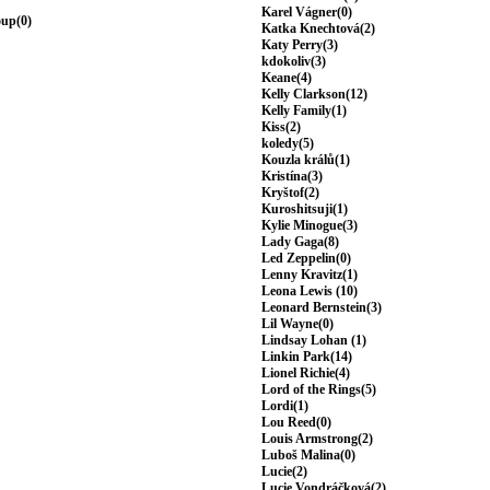
Karel Vágner(0)
oup(0)
Katka Knechtová(2)
Katy Perry(3)
kdokoliv(3)
Keane(4)
Kelly Clarkson(12)
Kelly Family(1)
Kiss(2)
koledy(5)
Kouzla králů(1)
Kristína(3)
Kryštof(2)
Kuroshitsuji(1)
Kylie Minogue(3)
Lady Gaga(8)
Led Zeppelin(0)
Lenny Kravitz(1)
Leona Lewis (10)
Leonard Bernstein(3)
Lil Wayne(0)
Lindsay Lohan (1)
Linkin Park(14)
Lionel Richie(4)
Lord of the Rings(5)
Lordi(1)
Lou Reed(0)
Louis Armstrong(2)
Luboš Malina(0)
Lucie(2)
Lucie Vondráčková(2)