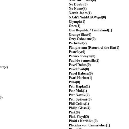
Nine Inch Nails(0)
No Doubt(0)
No Name(3)
Norah Jones(1)
NXdiYNatdAKOVgaf(0)
Olympic(1)
Once(1)
One Republic / Timbaland(1)
Orange Blue(0)
Ozzy Osbourne(0)
Pachelbel(2)
Pán prstenu (Return of the Kin(1)
Pastelky(0)
Patrick Swayze(0)
Paul de Senneville(2)
Pavel Dobes(0)
ott(2)
Pavel Šváb(0)
Pavol Habera(0)
Pearl Harbor(1)
Peha(0)
Petr Hapka(1)
Petr Muk(1)
Petr Novák(2)
0)
Petr Spálený(0)
Phil Colins(1)
Philip Glass(4)
Pink(0)
Pink Floyd(5)
Piráti z Karibiku(0)
Placidus von Camerloher(1)