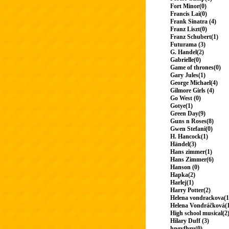
Fort Minor(0)
Francis Lai(0)
Frank Sinatra (4)
Franz Liszt(0)
Franz Schubert(1)
Futurama (3)
G. Handel(2)
Gabrielle(0)
Game of thrones(0)
Gary Jules(1)
George Michael(4)
Gilmore Girls (4)
Go West (0)
Gotye(1)
Green Day(9)
Guns n Roses(8)
Gwen Stefani(0)
H. Hancock(1)
Händel(3)
Hans zimmer(1)
Hans Zimmer(6)
Hanson (0)
Hapka(2)
Harlej(1)
Harry Potter(2)
Helena vondrackova(1
Helena Vondráčková(
High school musical(2
Hilary Duff (3)
hngvfhru(0)