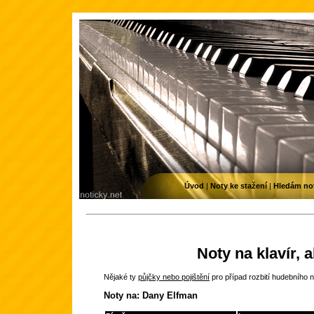
Úvod
|
Noty ke stažení
|
Hledám no
Noty na klavír, 
Nějaké ty
půjčky nebo pojištění
pro případ rozbití hudebního n
Noty na: Dany Elfman