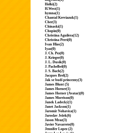
Holki(2)
H.West(1)
hymna(1)
Chantal Kreviazuk(1)
Cher(3)
Chinaski(1)
Chopin(0)
Christina Aguilera(12)
Christina Perri(0)
Ivan Hlas(2)
Iyaz(0)
J. Ch. Pez(0)
J. Krieger(0)
J. L. Dusík(0)
J. Pachelbel(0)
J. S. Bach(2)
Jacques Brel(2)
Jak se budí princezny(3)
James Blunt (5)
James Horner(1)
James Horner (Avatar)(0)
James Morrison(0)
Janek Ladecký(1)
Janet Jackson(1)
Jaromír Nohavica(1)
Jaroslav Ježek(6)
Jason Mraz(3)
Javier Navarrete(0)
Jennifer Lopez (2)