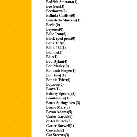
Bedřich Smetana(1)
Bee Gees(3)
Beethoven(2)
Belinda Carlisle(0)
Benedetto Marcello(1)
Berlin(0)
Beyonce(8)
Billie Jean(0)
Black eyed peas(0)
Blink 182(0)
Blink-182(1)
Blondie(2)
Blue(1)
Bob Dylan(4)
Bob Marley(0)
Bohumir Finger(1)
Bon Jovi(11)
Bonnie Tyler(0)
Boyzone(0)
Brave(1)
Britney Spears(23)
Brontosauři(1)
Bruce Springsteen (3)
Bruno Mars(3)
Bryan Adams(5)
Carlos Gardel(0)
carter burwel(2)
Carter Burwell(1)
Cascada(2)
Cat Stevens(3)