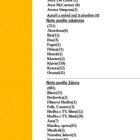
Jerry Lee Lewis (1)
Jesse McCartney (0)
Jessica Simpson(2)
Autoři s méně než 0 písněmi (0)
Noty podle nástroje
(351)
Akordeon(6)
Bicí(12)
Duo(3)
Fagot(1)
Flétna(21)
Housle(1)
Klarinet(2)
Klavír(559)
Kytara(32)
Ostatní(11)
Noty podle žánru
(885)
Blues(25)
Dechovka(2)
Filmová Hudba(1)
Folk, Country(3)
Hudba z TV, filmu(52)
Hudba z TV, filmů(28)
Jazz(7)
Klasika, opera(65)
Muzikál(3)
Národní, lidové(3)
Neznámý(41)