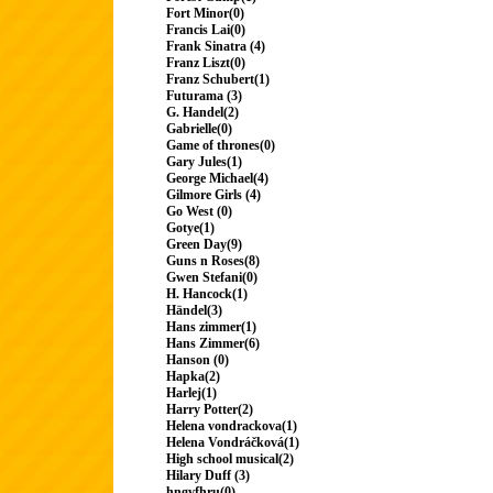
Fort Minor(0)
Francis Lai(0)
Frank Sinatra (4)
Franz Liszt(0)
Franz Schubert(1)
Futurama (3)
G. Handel(2)
Gabrielle(0)
Game of thrones(0)
Gary Jules(1)
George Michael(4)
Gilmore Girls (4)
Go West (0)
Gotye(1)
Green Day(9)
Guns n Roses(8)
Gwen Stefani(0)
H. Hancock(1)
Händel(3)
Hans zimmer(1)
Hans Zimmer(6)
Hanson (0)
Hapka(2)
Harlej(1)
Harry Potter(2)
Helena vondrackova(1)
Helena Vondráčková(1)
High school musical(2)
Hilary Duff (3)
hngvfhru(0)