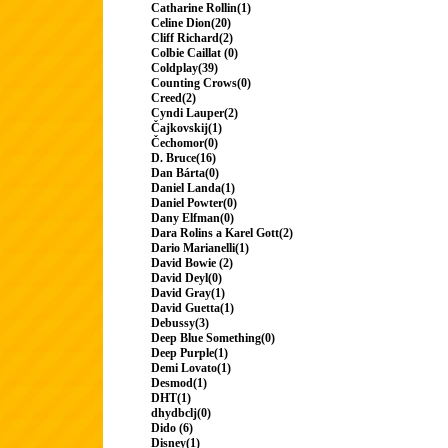
Catharine Rollin(1)
Celine Dion(20)
Cliff Richard(2)
Colbie Caillat (0)
Coldplay(39)
Counting Crows(0)
Creed(2)
Cyndi Lauper(2)
Čajkovskij(1)
Čechomor(0)
D. Bruce(16)
Dan Bárta(0)
Daniel Landa(1)
Daniel Powter(0)
Dany Elfman(0)
Dara Rolins a Karel Gott(2)
Dario Marianelli(1)
David Bowie (2)
David Deyl(0)
David Gray(1)
David Guetta(1)
Debussy(3)
Deep Blue Something(0)
Deep Purple(1)
Demi Lovato(1)
Desmod(1)
DHT(1)
dhydbclj(0)
Dido (6)
Disney(1)