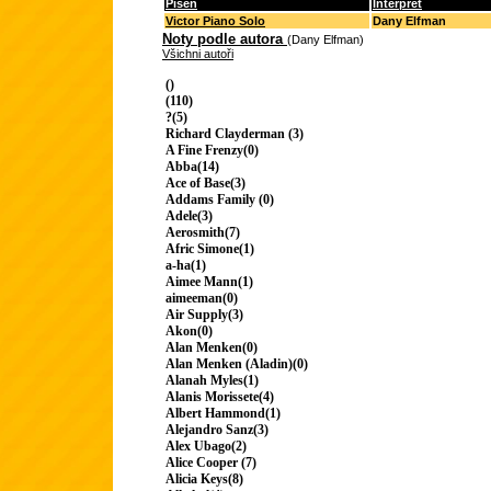
Píseň
Interpret
Victor Piano Solo
Dany Elfman
Noty podle autora
(Dany Elfman)
Všichni autoři
()
(110)
?(5)
Richard Clayderman (3)
A Fine Frenzy(0)
Abba(14)
Ace of Base(3)
Addams Family (0)
Adele(3)
Aerosmith(7)
Afric Simone(1)
a-ha(1)
Aimee Mann(1)
aimeeman(0)
Air Supply(3)
Akon(0)
Alan Menken(0)
Alan Menken (Aladin)(0)
Alanah Myles(1)
Alanis Morissete(4)
Albert Hammond(1)
Alejandro Sanz(3)
Alex Ubago(2)
Alice Cooper (7)
Alicia Keys(8)