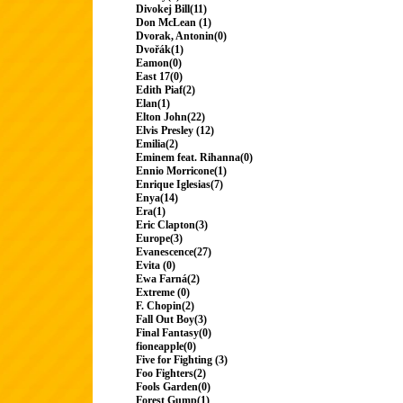
Divokej Bill(11)
Don McLean (1)
Dvorak, Antonin(0)
Dvořák(1)
Eamon(0)
East 17(0)
Edith Piaf(2)
Elan(1)
Elton John(22)
Elvis Presley (12)
Emilia(2)
Eminem feat. Rihanna(0)
Ennio Morricone(1)
Enrique Iglesias(7)
Enya(14)
Era(1)
Eric Clapton(3)
Europe(3)
Evanescence(27)
Evita (0)
Ewa Farná(2)
Extreme (0)
F. Chopin(2)
Fall Out Boy(3)
Final Fantasy(0)
fioneapple(0)
Five for Fighting (3)
Foo Fighters(2)
Fools Garden(0)
Forest Gump(1)