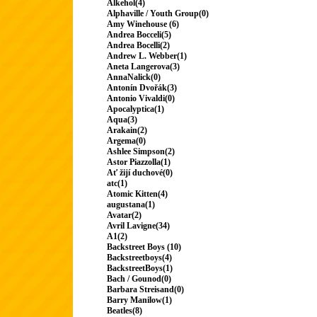
Alkehol(4)
Alphaville / Youth Group(0)
Amy Winehouse (6)
Andrea Bocceli(5)
Andrea Bocelli(2)
Andrew L. Webber(1)
Aneta Langerova(3)
AnnaNalick(0)
Antonín Dvořák(3)
Antonio Vivaldi(0)
Apocalyptica(1)
Aqua(3)
Arakain(2)
Argema(0)
Ashlee Simpson(2)
Astor Piazzolla(1)
Ať žijí duchové(0)
atc(1)
Atomic Kitten(4)
augustana(1)
Avatar(2)
Avril Lavigne(34)
A1(2)
Backstreet Boys (10)
Backstreetboys(4)
BackstreetBoys(1)
Bach / Gounod(0)
Barbara Streisand(0)
Barry Manilow(1)
Beatles(8)