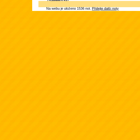
Na webu je uloženo 1536 not.
Přidejte další noty