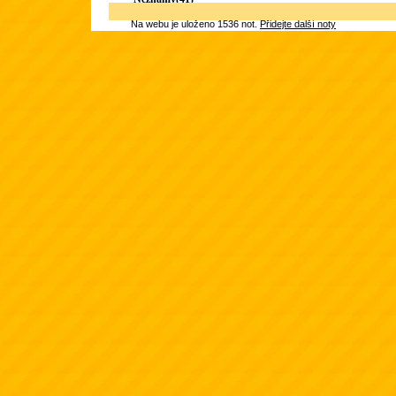
Na webu je uloženo 1536 not.
Přidejte další noty