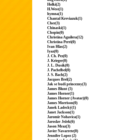
Holki(2)
H.West(1)
hymna(1)
Chantal Kreviazuk(1)
Cher(3)
Chinaski(1)
Chopin(0)
Christina Aguilera(12)
Christina Perri(0)
Ivan Hlas(2)
Iyaz(0)
J. Ch. Pez(0)
J. Krieger(0)
J. L. Dusík(0)
J. Pachelbel(0)
J. S. Bach(2)
Jacques Brel(2)
Jak se budí princezny(3)
James Blunt (5)
James Horner(1)
James Horner (Avatar)(0)
James Morrison(0)
Janek Ladecký(1)
Janet Jackson(1)
Jaromír Nohavica(1)
Jaroslav Ježek(6)
Jason Mraz(3)
Javier Navarrete(0)
Jennifer Lopez (2)