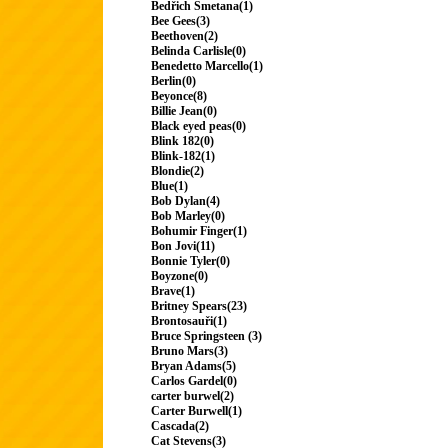
Bedřich Smetana(1)
Bee Gees(3)
Beethoven(2)
Belinda Carlisle(0)
Benedetto Marcello(1)
Berlin(0)
Beyonce(8)
Billie Jean(0)
Black eyed peas(0)
Blink 182(0)
Blink-182(1)
Blondie(2)
Blue(1)
Bob Dylan(4)
Bob Marley(0)
Bohumir Finger(1)
Bon Jovi(11)
Bonnie Tyler(0)
Boyzone(0)
Brave(1)
Britney Spears(23)
Brontosauři(1)
Bruce Springsteen (3)
Bruno Mars(3)
Bryan Adams(5)
Carlos Gardel(0)
carter burwel(2)
Carter Burwell(1)
Cascada(2)
Cat Stevens(3)