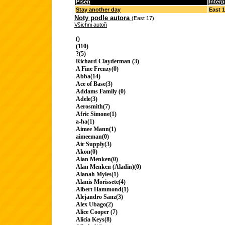
Píseň
Interp
Stay another day
East 
Noty podle autora
(East 17)
Všichni autoři
()
(110)
?(5)
Richard Clayderman (3)
A Fine Frenzy(0)
Abba(14)
Ace of Base(3)
Addams Family (0)
Adele(3)
Aerosmith(7)
Afric Simone(1)
a-ha(1)
Aimee Mann(1)
aimeeman(0)
Air Supply(3)
Akon(0)
Alan Menken(0)
Alan Menken (Aladin)(0)
Alanah Myles(1)
Alanis Morissete(4)
Albert Hammond(1)
Alejandro Sanz(3)
Alex Ubago(2)
Alice Cooper (7)
Alicia Keys(8)