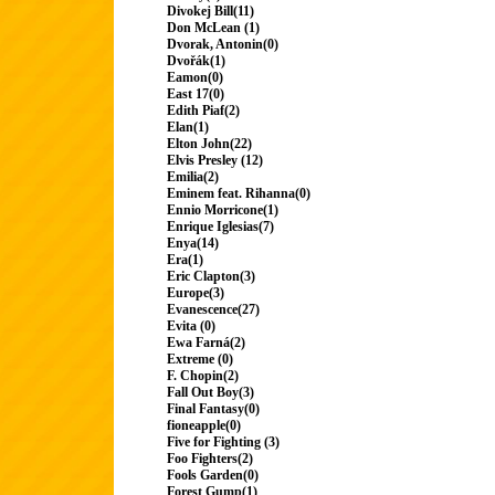
Divokej Bill(11)
Don McLean (1)
Dvorak, Antonin(0)
Dvořák(1)
Eamon(0)
East 17(0)
Edith Piaf(2)
Elan(1)
Elton John(22)
Elvis Presley (12)
Emilia(2)
Eminem feat. Rihanna(0)
Ennio Morricone(1)
Enrique Iglesias(7)
Enya(14)
Era(1)
Eric Clapton(3)
Europe(3)
Evanescence(27)
Evita (0)
Ewa Farná(2)
Extreme (0)
F. Chopin(2)
Fall Out Boy(3)
Final Fantasy(0)
fioneapple(0)
Five for Fighting (3)
Foo Fighters(2)
Fools Garden(0)
Forest Gump(1)