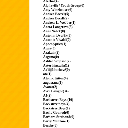
Alkehol(4)
Alphaville / Youth Group(0)
Amy Winehouse (6)
Andrea Bocceli(5)
Andrea Bocelli(2)
Andrew L. Webber(1)
Aneta Langerova(3)
AnnaNalick(0)
Antonín Dvořák(3)
Antonio Vivaldi(0)
Apocalyptica(1)
Aqua(3)
Arakain(2)
Argema(0)
Ashlee Simpson(2)
Astor Piazzolla(1)
Ať žijí duchové(0)
atc(1)
Atomic Kitten(4)
augustana(1)
Avatar(2)
Avril Lavigne(34)
A1(2)
Backstreet Boys (10)
Backstreetboys(4)
BackstreetBoys(1)
Bach / Gounod(0)
Barbara Streisand(0)
Barry Manilow(1)
Beatles(8)