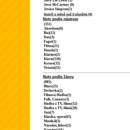
Jerry Lee Lewis (1)
Jesse McCartney (0)
Jessica Simpson(2)
Autoři s méně než 0 písněmi (0)
Noty podle nástroje
(351)
Akordeon(6)
Bicí(12)
Duo(3)
Fagot(1)
Flétna(21)
Housle(1)
Klarinet(2)
Klavír(559)
Kytara(32)
Ostatní(11)
Noty podle žánru
(885)
Blues(25)
Dechovka(2)
Filmová Hudba(1)
Folk, Country(3)
Hudba z TV, filmu(52)
Hudba z TV, filmů(28)
Jazz(7)
Klasika, opera(65)
Muzikál(3)
Národní, lidové(3)
Neznámý(41)