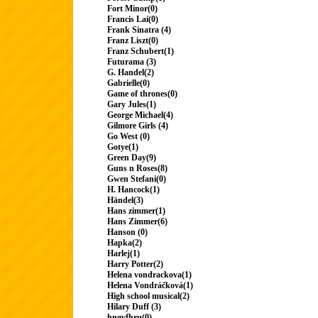
Fort Minor(0)
Francis Lai(0)
Frank Sinatra (4)
Franz Liszt(0)
Franz Schubert(1)
Futurama (3)
G. Handel(2)
Gabrielle(0)
Game of thrones(0)
Gary Jules(1)
George Michael(4)
Gilmore Girls (4)
Go West (0)
Gotye(1)
Green Day(9)
Guns n Roses(8)
Gwen Stefani(0)
H. Hancock(1)
Händel(3)
Hans zimmer(1)
Hans Zimmer(6)
Hanson (0)
Hapka(2)
Harlej(1)
Harry Potter(2)
Helena vondrackova(1)
Helena Vondráčková(1)
High school musical(2)
Hilary Duff (3)
hngvfhru(0)