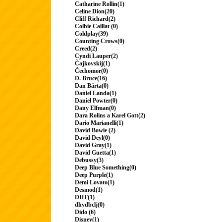
Catharine Rollin(1)
Celine Dion(20)
Cliff Richard(2)
Colbie Caillat (0)
Coldplay(39)
Counting Crows(0)
Creed(2)
Cyndi Lauper(2)
Čajkovskij(1)
Čechomor(0)
D. Bruce(16)
Dan Bárta(0)
Daniel Landa(1)
Daniel Powter(0)
Dany Elfman(0)
Dara Rolins a Karel Gott(2)
Dario Marianelli(1)
David Bowie (2)
David Deyl(0)
David Gray(1)
David Guetta(1)
Debussy(3)
Deep Blue Something(0)
Deep Purple(1)
Demi Lovato(1)
Desmod(1)
DHT(1)
dhydbclj(0)
Dido (6)
Disney(1)