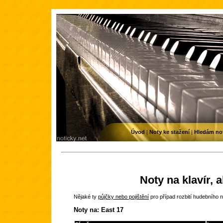
Úvod
|
Noty ke stažení
|
Hledám no
Noty na klavír, 
Nějaké ty
půjčky nebo pojištění
pro případ rozbití hudebního n
Noty na: East 17