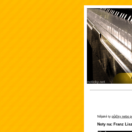
Nějaké ty
půjčky nebo po
Noty na: Franz Lisz