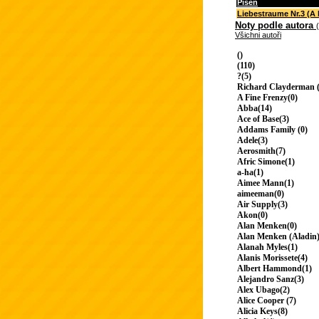
Píseň
Liebestraume Nr.3 (A 
Noty podle autora
Všichni autoři
()
(110)
?(5)
Richard Clayderman (
A Fine Frenzy(0)
Abba(14)
Ace of Base(3)
Addams Family (0)
Adele(3)
Aerosmith(7)
Afric Simone(1)
a-ha(1)
Aimee Mann(1)
aimeeman(0)
Air Supply(3)
Akon(0)
Alan Menken(0)
Alan Menken (Aladin)
Alanah Myles(1)
Alanis Morissete(4)
Albert Hammond(1)
Alejandro Sanz(3)
Alex Ubago(2)
Alice Cooper (7)
Alicia Keys(8)