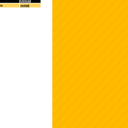
Upload
ra
vojtak