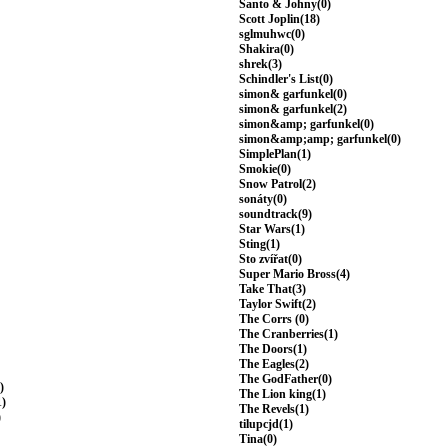
Santo & Johny(0)
Scott Joplin(18)
sglmuhwc(0)
Shakira(0)
shrek(3)
Schindler's List(0)
simon& garfunkel(0)
simon& garfunkel(2)
simon&amp; garfunkel(0)
simon&amp;amp; garfunkel(0)
SimplePlan(1)
Smokie(0)
Snow Patrol(2)
sonáty(0)
soundtrack(9)
Star Wars(1)
Sting(1)
Sto zvířat(0)
Super Mario Bross(4)
Take That(3)
Taylor Swift(2)
The Corrs (0)
The Cranberries(1)
The Doors(1)
The Eagles(2)
The GodFather(0)
)
The Lion king(1)
1)
The Revels(1)
)
tilupcjd(1)
Tina(0)