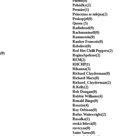
Plumb(0)
Pohádky(2)
Premier(1)
Princezna ze mlejna(2)
Prokopjef(0)
Queen (5)
Radiohead(9)
Rachmaninoff(0)
Rammstein(0)
Rauber Francois(0)
Rebelové(0)
Red Hot Chilli Peppers(2)
(0)
ReginaSpektor(2)
REM(2)
RHCHP(1)
Rihanna(3)
Richard Clayderman(0)
Richard Marx(0)
Richard_Clayderman(2)
R.Kelly(2)
Rob Dougan(0)
Robbie Williams(4)
Ronald Binge(0)
Roxette(4)
Roy Orbison(0)
Rufus Wainwright(2)
Rusalka(1)
ruská lidová(0)
ruvtcyza(0)
Saint Saens(0)