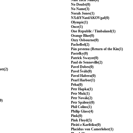
Nine Inch Nails(0)
No Doubt(0)
No Name(3)
Norah Jones(1)
NXdiYNatdAKOVgaf(0)
Olympic(1)
Once(1)
One Republic / Timbaland(1)
Orange Blue(0)
Ozzy Osbourne(0)
Pachelbel(2)
Pán prstenu (Return of the Kin(1)
Pastelky(0)
Patrick Swayze(0)
Paul de Senneville(2)
Pavel Dobes(0)
ott(2)
Pavel Šváb(0)
Pavol Habera(0)
Pearl Harbor(1)
Peha(0)
Petr Hapka(1)
Petr Muk(1)
Petr Novák(2)
0)
Petr Spálený(0)
Phil Colins(1)
Philip Glass(4)
Pink(0)
Pink Floyd(5)
Piráti z Karibiku(0)
Placidus von Camerloher(1)