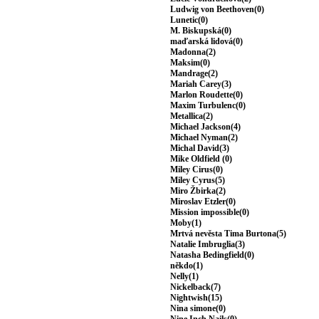
Ludwig von Beethoven(0)
Lunetic(0)
M. Biskupská(0)
maďarská lidová(0)
Madonna(2)
Maksim(0)
Mandrage(2)
Mariah Carey(3)
Marlon Roudette(0)
Maxim Turbulenc(0)
Metallica(2)
Michael Jackson(4)
Michael Nyman(2)
Michal David(3)
Mike Oldfield (0)
Miley Cirus(0)
Miley Cyrus(5)
Miro Žbirka(2)
Miroslav Etzler(0)
Mission impossible(0)
Moby(1)
Mrtvá nevěsta Tima Burtona(5)
Natalie Imbruglia(3)
Natasha Bedingfield(0)
někdo(1)
Nelly(1)
Nickelback(7)
Nightwish(15)
Nina simone(0)