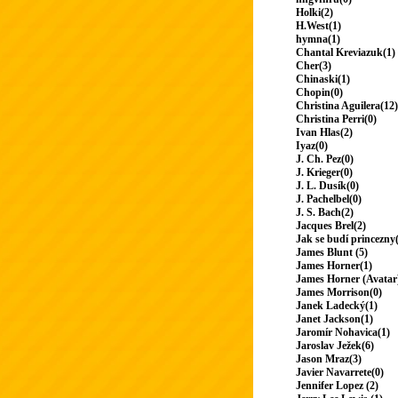
Holki(2)
H.West(1)
hymna(1)
Chantal Kreviazuk(1)
Cher(3)
Chinaski(1)
Chopin(0)
Christina Aguilera(12)
Christina Perri(0)
Ivan Hlas(2)
Iyaz(0)
J. Ch. Pez(0)
J. Krieger(0)
J. L. Dusík(0)
J. Pachelbel(0)
J. S. Bach(2)
Jacques Brel(2)
Jak se budí princezny
James Blunt (5)
James Horner(1)
James Horner (Avatar
James Morrison(0)
Janek Ladecký(1)
Janet Jackson(1)
Jaromír Nohavica(1)
Jaroslav Ježek(6)
Jason Mraz(3)
Javier Navarrete(0)
Jennifer Lopez (2)