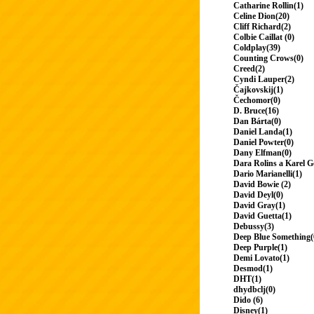
Catharine Rollin(1)
Celine Dion(20)
Cliff Richard(2)
Colbie Caillat (0)
Coldplay(39)
Counting Crows(0)
Creed(2)
Cyndi Lauper(2)
Čajkovskij(1)
Čechomor(0)
D. Bruce(16)
Dan Bárta(0)
Daniel Landa(1)
Daniel Powter(0)
Dany Elfman(0)
Dara Rolins a Karel G
Dario Marianelli(1)
David Bowie (2)
David Deyl(0)
David Gray(1)
David Guetta(1)
Debussy(3)
Deep Blue Something(
Deep Purple(1)
Demi Lovato(1)
Desmod(1)
DHT(1)
dhydbclj(0)
Dido (6)
Disney(1)