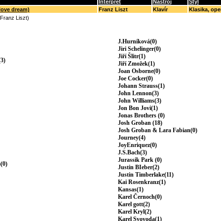
Interpret
Nástroj
Styl
love dream)
Franz Liszt
Klavír
Klasika, ope
(Franz Liszt)
J.Hurníková(0)
Jiri Schelinger(0)
Jiří Šlitr(1)
3)
Jiří Zmožek(1)
Joan Osborne(0)
Joe Cocker(0)
Johann Strauss(1)
John Lennon(3)
John Williams(3)
Jon Bon Jovi(1)
Jonas Brothers (0)
Josh Groban (18)
Josh Groban & Lara Fabian(0)
Journey(4)
JoyEnriquez(0)
J.S.Bach(3)
Jurassik Park (0)
(0)
Justin BIeber(2)
Justin Timberlake(11)
Kai Rosenkranz(1)
Kansas(1)
Karel Černoch(0)
Karel gott(2)
Karel Kryl(2)
Karel Svovoda(1)