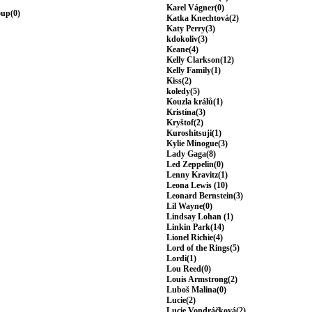
Karel Vágner(0)
oup(0)
Katka Knechtová(2)
Katy Perry(3)
kdokoliv(3)
Keane(4)
Kelly Clarkson(12)
Kelly Family(1)
Kiss(2)
koledy(5)
Kouzla králů(1)
Kristína(3)
Kryštof(2)
Kuroshitsuji(1)
Kylie Minogue(3)
Lady Gaga(8)
Led Zeppelin(0)
Lenny Kravitz(1)
Leona Lewis (10)
Leonard Bernstein(3)
Lil Wayne(0)
Lindsay Lohan (1)
Linkin Park(14)
Lionel Richie(4)
Lord of the Rings(5)
Lordi(1)
Lou Reed(0)
Louis Armstrong(2)
Luboš Malina(0)
Lucie(2)
Lucie Vondráčková(2)