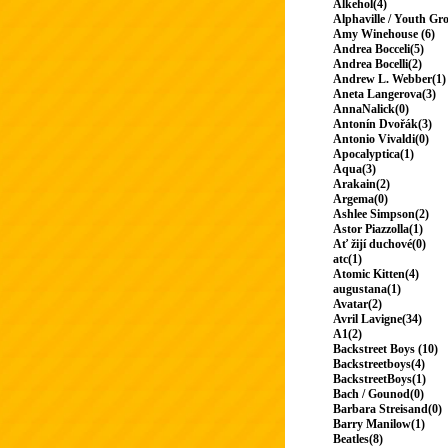
Alkehol(4)
Alphaville / Youth Gr
Amy Winehouse (6)
Andrea Bocceli(5)
Andrea Bocelli(2)
Andrew L. Webber(1)
Aneta Langerova(3)
AnnaNalick(0)
Antonín Dvořák(3)
Antonio Vivaldi(0)
Apocalyptica(1)
Aqua(3)
Arakain(2)
Argema(0)
Ashlee Simpson(2)
Astor Piazzolla(1)
Ať žijí duchové(0)
atc(1)
Atomic Kitten(4)
augustana(1)
Avatar(2)
Avril Lavigne(34)
A1(2)
Backstreet Boys (10)
Backstreetboys(4)
BackstreetBoys(1)
Bach / Gounod(0)
Barbara Streisand(0)
Barry Manilow(1)
Beatles(8)