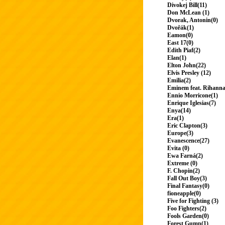
Divokej Bill(11)
Don McLean (1)
Dvorak, Antonin(0)
Dvořák(1)
Eamon(0)
East 17(0)
Edith Piaf(2)
Elan(1)
Elton John(22)
Elvis Presley (12)
Emilia(2)
Eminem feat. Rihanna
Ennio Morricone(1)
Enrique Iglesias(7)
Enya(14)
Era(1)
Eric Clapton(3)
Europe(3)
Evanescence(27)
Evita (0)
Ewa Farná(2)
Extreme (0)
F. Chopin(2)
Fall Out Boy(3)
Final Fantasy(0)
fioneapple(0)
Five for Fighting (3)
Foo Fighters(2)
Fools Garden(0)
Forest Gump(1)