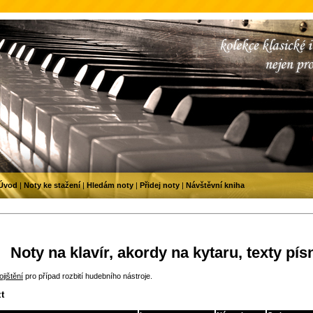
Úvod
|
Noty ke stažení
|
Hledám noty
|
Přidej noty
|
Návštěvní kniha
Noty na klavír, akordy na kytaru, texty pís
jištění
pro případ rozbití hudebního nástroje.
t