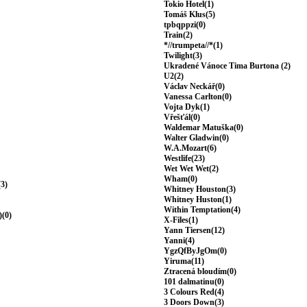
Tokio Hotel(1)
Tomáš Klus(5)
tpbqppzi(0)
Train(2)
*//trumpeta//*(1)
Twilight(3)
Ukradené Vánoce Tima Burtona (2)
U2(2)
Václav Neckář(0)
Vanessa Carlton(0)
Vojta Dyk(1)
Vřešťál(0)
Waldemar Matuška(0)
Walter Gladwin(0)
W.A.Mozart(6)
Westlife(23)
Wet Wet Wet(2)
Wham(0)
(3)
Whitney Houston(3)
Whitney Huston(1)
Within Temptation(4)
)(0)
X-Files(1)
Yann Tiersen(12)
Yanni(4)
YgzQfByJgOm(0)
Yiruma(11)
Ztracená bloudím(0)
101 dalmatinu(0)
3 Colours Red(4)
3 Doors Down(3)