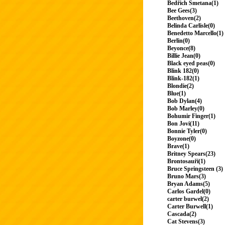
Bedřich Smetana(1)
Bee Gees(3)
Beethoven(2)
Belinda Carlisle(0)
Benedetto Marcello(1)
Berlin(0)
Beyonce(8)
Billie Jean(0)
Black eyed peas(0)
Blink 182(0)
Blink-182(1)
Blondie(2)
Blue(1)
Bob Dylan(4)
Bob Marley(0)
Bohumir Finger(1)
Bon Jovi(11)
Bonnie Tyler(0)
Boyzone(0)
Brave(1)
Britney Spears(23)
Brontosauři(1)
Bruce Springsteen (3)
Bruno Mars(3)
Bryan Adams(5)
Carlos Gardel(0)
carter burwel(2)
Carter Burwell(1)
Cascada(2)
Cat Stevens(3)