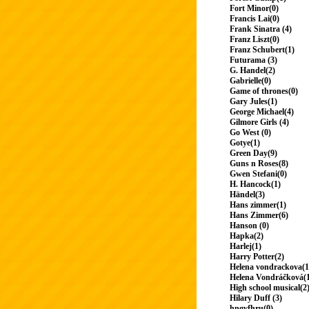
Fort Minor(0)
Francis Lai(0)
Frank Sinatra (4)
Franz Liszt(0)
Franz Schubert(1)
Futurama (3)
G. Handel(2)
Gabrielle(0)
Game of thrones(0)
Gary Jules(1)
George Michael(4)
Gilmore Girls (4)
Go West (0)
Gotye(1)
Green Day(9)
Guns n Roses(8)
Gwen Stefani(0)
H. Hancock(1)
Händel(3)
Hans zimmer(1)
Hans Zimmer(6)
Hanson (0)
Hapka(2)
Harlej(1)
Harry Potter(2)
Helena vondrackova(1
Helena Vondráčková(
High school musical(2
Hilary Duff (3)
hngvfhru(0)