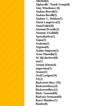
Alkehol(4)
Alphaville / Youth Group(0)
Amy Winehouse (6)
Andrea Bocceli(5)
Andrea Bocelli(2)
Andrew L. Webber(1)
Aneta Langerova(3)
AnnaNalick(0)
Antonín Dvořák(3)
Antonio Vivaldi(0)
Apocalyptica(1)
Aqua(3)
Arakain(2)
Argema(0)
Ashlee Simpson(2)
Astor Piazzolla(1)
Ať žijí duchové(0)
atc(1)
Atomic Kitten(4)
augustana(1)
Avatar(2)
Avril Lavigne(34)
A1(2)
Backstreet Boys (10)
Backstreetboys(4)
BackstreetBoys(1)
Bach / Gounod(0)
Barbara Streisand(0)
Barry Manilow(1)
Beatles(8)