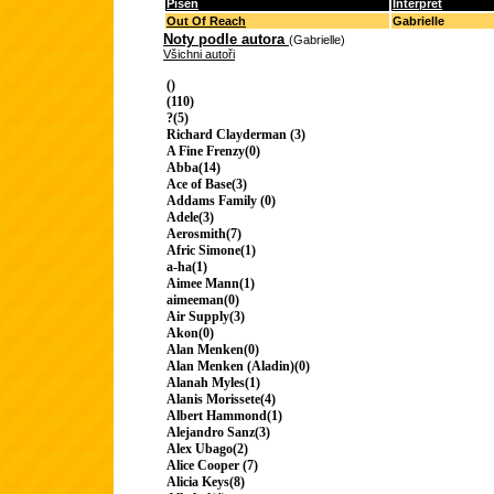
Píseň
Interpret
Out Of Reach
Gabrielle
Noty podle autora
(Gabrielle)
Všichni autoři
()
(110)
?(5)
Richard Clayderman (3)
A Fine Frenzy(0)
Abba(14)
Ace of Base(3)
Addams Family (0)
Adele(3)
Aerosmith(7)
Afric Simone(1)
a-ha(1)
Aimee Mann(1)
aimeeman(0)
Air Supply(3)
Akon(0)
Alan Menken(0)
Alan Menken (Aladin)(0)
Alanah Myles(1)
Alanis Morissete(4)
Albert Hammond(1)
Alejandro Sanz(3)
Alex Ubago(2)
Alice Cooper (7)
Alicia Keys(8)