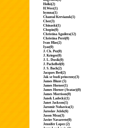
Holki(2)
H.West(1)
hymna(1)
Chantal Kreviazuk(1)
Cher(3)
Chinaski(1)
Chopin(0)
Christina Aguilera(12)
Christina Perri(0)
Ivan Hlas(2)
Iyaz(0)
J. Ch. Pez(0)
J. Krieger(0)
J. L. Dusík(0)
J. Pachelbel(0)
J. S. Bach(2)
Jacques Brel(2)
Jak se budí princezny(3)
James Blunt (5)
James Horner(1)
James Horner (Avatar)(0)
James Morrison(0)
Janek Ladecký(1)
Janet Jackson(1)
Jaromír Nohavica(1)
Jaroslav Ježek(6)
Jason Mraz(3)
Javier Navarrete(0)
Jennifer Lopez (2)