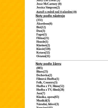
Jerry Lee Lewis (1)
Jesse McCartney (0)
Jessica Simpson(2)
Autoři s méně než 0 písněmi (0)
Noty podle nástroje
(351)
Akordeon(6)
Bicí(12)
Duo(3)
Fagot(1)
Flétna(21)
Housle(1)
Klarinet(2)
Klavír(559)
Kytara(32)
Ostatní(11)
Noty podle žánru
(885)
Blues(25)
Dechovka(2)
Filmová Hudba(1)
Folk, Country(3)
Hudba z TV, filmu(52)
Hudba z TV, filmů(28)
Jazz(7)
Klasika, opera(65)
Muzikál(3)
Národní, lidové(3)
Neznámý(41)