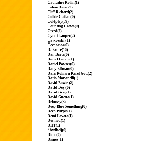
Catharine Rollin(1)
Celine Dion(20)
Cliff Richard(2)
Colbie Caillat (0)
Coldplay(39)
Counting Crows(0)
Creed(2)
Cyndi Lauper(2)
Čajkovskij(1)
Čechomor(0)
D. Bruce(16)
Dan Bárta(0)
Daniel Landa(1)
Daniel Powter(0)
Dany Elfman(0)
Dara Rolins a Karel Gott(2)
Dario Marianelli(1)
David Bowie (2)
David Deyl(0)
David Gray(1)
David Guetta(1)
Debussy(3)
Deep Blue Something(0)
Deep Purple(1)
Demi Lovato(1)
Desmod(1)
DHT(1)
dhydbclj(0)
Dido (6)
Disney(1)