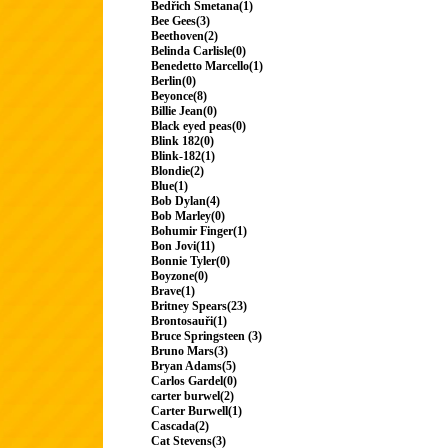
Bedřich Smetana(1)
Bee Gees(3)
Beethoven(2)
Belinda Carlisle(0)
Benedetto Marcello(1)
Berlin(0)
Beyonce(8)
Billie Jean(0)
Black eyed peas(0)
Blink 182(0)
Blink-182(1)
Blondie(2)
Blue(1)
Bob Dylan(4)
Bob Marley(0)
Bohumir Finger(1)
Bon Jovi(11)
Bonnie Tyler(0)
Boyzone(0)
Brave(1)
Britney Spears(23)
Brontosauři(1)
Bruce Springsteen (3)
Bruno Mars(3)
Bryan Adams(5)
Carlos Gardel(0)
carter burwel(2)
Carter Burwell(1)
Cascada(2)
Cat Stevens(3)