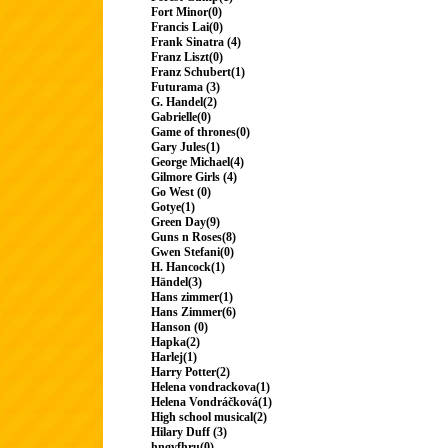
Fort Minor(0)
Francis Lai(0)
Frank Sinatra (4)
Franz Liszt(0)
Franz Schubert(1)
Futurama (3)
G. Handel(2)
Gabrielle(0)
Game of thrones(0)
Gary Jules(1)
George Michael(4)
Gilmore Girls (4)
Go West (0)
Gotye(1)
Green Day(9)
Guns n Roses(8)
Gwen Stefani(0)
H. Hancock(1)
Händel(3)
Hans zimmer(1)
Hans Zimmer(6)
Hanson (0)
Hapka(2)
Harlej(1)
Harry Potter(2)
Helena vondrackova(1)
Helena Vondráčková(1)
High school musical(2)
Hilary Duff (3)
hngvfhru(0)