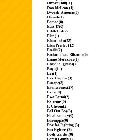
Divokej Bill(11)
Don McLean (1)
Dvorak, Antonin(0)
Dvořák(1)
Eamon(0)
East 17(0)
Edith Piaf(2)
Elan(1)
Elton John(22)
Elvis Presley (12)
Emilia(2)
Eminem feat. Rihanna(0)
Ennio Morricone(1)
Enrique Iglesias(7)
Enya(14)
Era(1)
Eric Clapton(3)
Europe(3)
Evanescence(27)
Evita (0)
Ewa Farná(2)
Extreme (0)
F. Chopin(2)
Fall Out Boy(3)
Final Fantasy(0)
fioneapple(0)
Five for Fighting (3)
Foo Fighters(2)
Fools Garden(0)
Forest Gump(1)