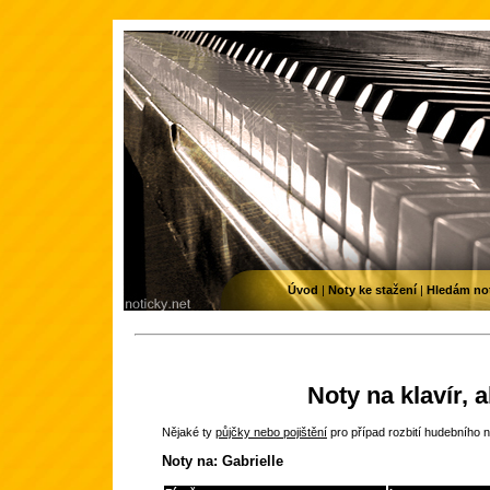
Úvod
|
Noty ke stažení
|
Hledám no
Noty na klavír, 
Nějaké ty
půjčky nebo pojištění
pro případ rozbití hudebního n
Noty na: Gabrielle