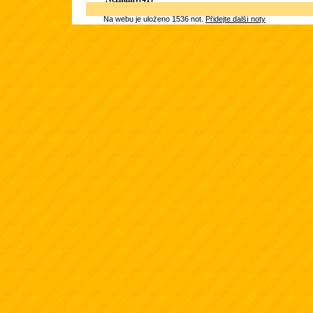
Na webu je uloženo 1536 not.
Přidejte další noty