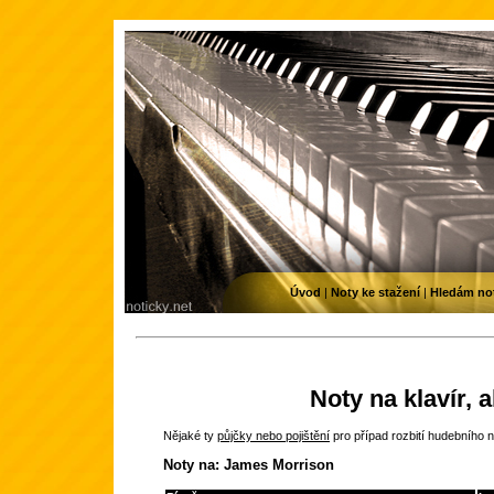
Úvod
|
Noty ke stažení
|
Hledám no
Noty na klavír, 
Nějaké ty
půjčky nebo pojištění
pro případ rozbití hudebního n
Noty na: James Morrison