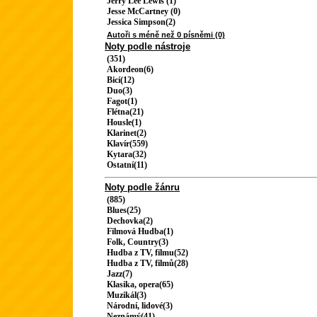
Jerry Lee Lewis (1)
Jesse McCartney (0)
Jessica Simpson(2)
Autoři s méně než 0 písněmi (0)
Noty podle nástroje
(351)
Akordeon(6)
Bicí(12)
Duo(3)
Fagot(1)
Flétna(21)
Housle(1)
Klarinet(2)
Klavír(559)
Kytara(32)
Ostatní(11)
Noty podle žánru
(885)
Blues(25)
Dechovka(2)
Filmová Hudba(1)
Folk, Country(3)
Hudba z TV, filmu(52)
Hudba z TV, filmů(28)
Jazz(7)
Klasika, opera(65)
Muzikál(3)
Národní, lidové(3)
Neznámý(41)