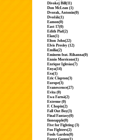
Divokej Bill(11)
Don McLean (1)
Dvorak, Antonin(0)
Dvořák(1)
Eamon(0)
East 17(0)
Edith Piaf(2)
Elan(1)
Elton John(22)
Elvis Presley (12)
Emilia(2)
Eminem feat. Rihanna(0)
Ennio Morricone(1)
Enrique Iglesias(7)
Enya(14)
Era(1)
Eric Clapton(3)
Europe(3)
Evanescence(27)
Evita (0)
Ewa Farná(2)
Extreme (0)
F. Chopin(2)
Fall Out Boy(3)
Final Fantasy(0)
fioneapple(0)
Five for Fighting (3)
Foo Fighters(2)
Fools Garden(0)
Forest Gump(1)