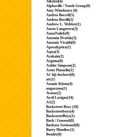
Alkehol(4)
Alphaville / Youth Group(0)
Amy Winehouse (6)
Andrea Bocceli(5)
Andrea Bocelli(2)
Andrew L. Webber(1)
Aneta Langerova(3)
AnnaNalick(0)
Antonín Dvořák(3)
Antonio Vivaldi(0)
Apocalyptica(1)
Aqua(3)
Arakain(2)
Argema(0)
Ashlee Simpson(2)
Astor Piazzolla(1)
Ať žijí duchové(0)
atc(1)
Atomic Kitten(4)
augustana(1)
Avatar(2)
Avril Lavigne(34)
A1(2)
Backstreet Boys (10)
Backstreetboys(4)
BackstreetBoys(1)
Bach / Gounod(0)
Barbara Streisand(0)
Barry Manilow(1)
Beatles(8)