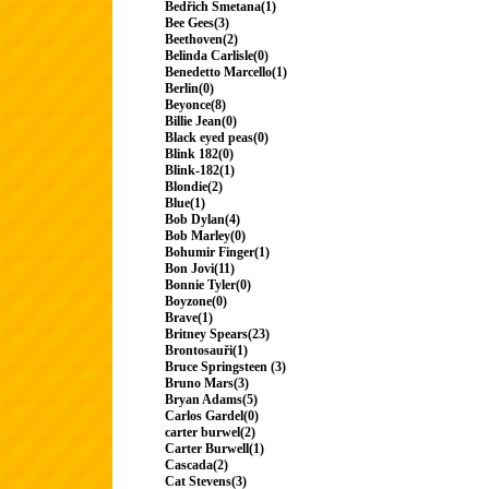
Bedřich Smetana(1)
Bee Gees(3)
Beethoven(2)
Belinda Carlisle(0)
Benedetto Marcello(1)
Berlin(0)
Beyonce(8)
Billie Jean(0)
Black eyed peas(0)
Blink 182(0)
Blink-182(1)
Blondie(2)
Blue(1)
Bob Dylan(4)
Bob Marley(0)
Bohumir Finger(1)
Bon Jovi(11)
Bonnie Tyler(0)
Boyzone(0)
Brave(1)
Britney Spears(23)
Brontosauři(1)
Bruce Springsteen (3)
Bruno Mars(3)
Bryan Adams(5)
Carlos Gardel(0)
carter burwel(2)
Carter Burwell(1)
Cascada(2)
Cat Stevens(3)