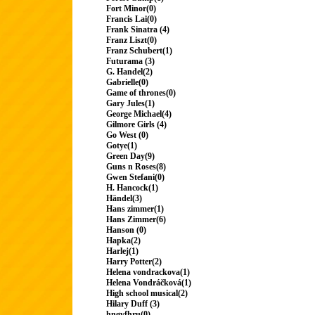
Fort Minor(0)
Francis Lai(0)
Frank Sinatra (4)
Franz Liszt(0)
Franz Schubert(1)
Futurama (3)
G. Handel(2)
Gabrielle(0)
Game of thrones(0)
Gary Jules(1)
George Michael(4)
Gilmore Girls (4)
Go West (0)
Gotye(1)
Green Day(9)
Guns n Roses(8)
Gwen Stefani(0)
H. Hancock(1)
Händel(3)
Hans zimmer(1)
Hans Zimmer(6)
Hanson (0)
Hapka(2)
Harlej(1)
Harry Potter(2)
Helena vondrackova(1)
Helena Vondráčková(1)
High school musical(2)
Hilary Duff (3)
hngvfhru(0)