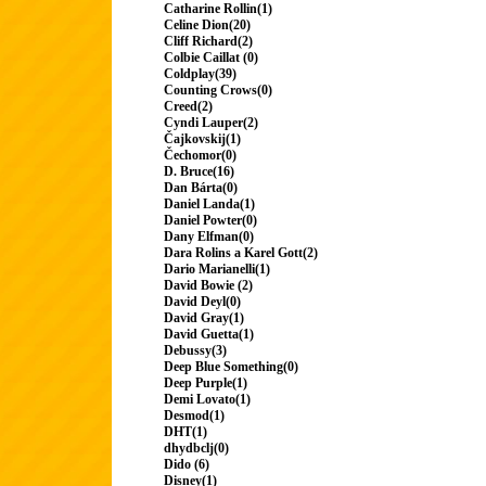
Catharine Rollin(1)
Celine Dion(20)
Cliff Richard(2)
Colbie Caillat (0)
Coldplay(39)
Counting Crows(0)
Creed(2)
Cyndi Lauper(2)
Čajkovskij(1)
Čechomor(0)
D. Bruce(16)
Dan Bárta(0)
Daniel Landa(1)
Daniel Powter(0)
Dany Elfman(0)
Dara Rolins a Karel Gott(2)
Dario Marianelli(1)
David Bowie (2)
David Deyl(0)
David Gray(1)
David Guetta(1)
Debussy(3)
Deep Blue Something(0)
Deep Purple(1)
Demi Lovato(1)
Desmod(1)
DHT(1)
dhydbclj(0)
Dido (6)
Disney(1)