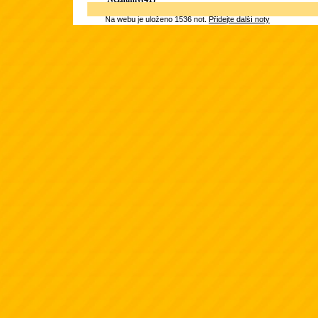
Na webu je uloženo 1536 not.
Přidejte další noty